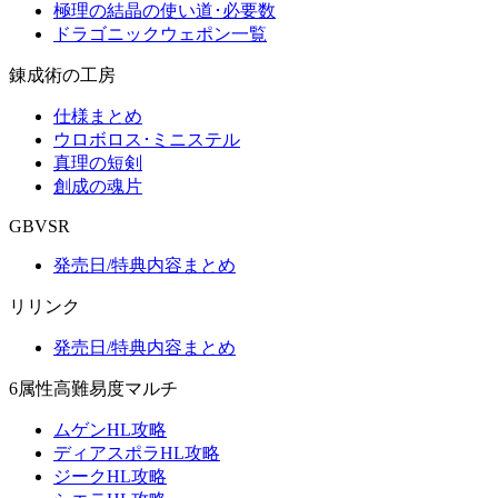
極理の結晶の使い道･必要数
ドラゴニックウェポン一覧
錬成術の工房
仕様まとめ
ウロボロス･ミニステル
真理の短剣
創成の魂片
GBVSR
発売日/特典内容まとめ
リリンク
発売日/特典内容まとめ
6属性高難易度マルチ
ムゲンHL攻略
ディアスポラHL攻略
ジークHL攻略