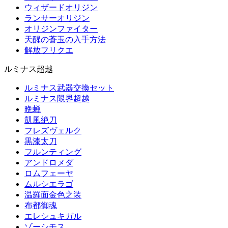
ウィザードオリジン
ランサーオリジン
オリジンファイター
天醒の蒼玉の入手方法
解放フリクエ
ルミナス超越
ルミナス武器交換セット
ルミナス限界超越
晩蝉
凱風絶刀
フレズヴェルク
黒漆太刀
フルンティング
アンドロメダ
ロムフェーヤ
ムルシエラゴ
温羅面金色之装
布都御魂
エレシュキガル
ゾーシモス