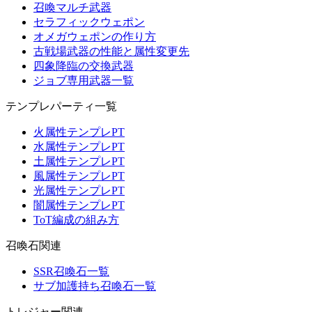
召喚マルチ武器
セラフィックウェポン
オメガウェポンの作り方
古戦場武器の性能と属性変更先
四象降臨の交換武器
ジョブ専用武器一覧
テンプレパーティ一覧
火属性テンプレPT
水属性テンプレPT
土属性テンプレPT
風属性テンプレPT
光属性テンプレPT
闇属性テンプレPT
ToT編成の組み方
召喚石関連
SSR召喚石一覧
サブ加護持ち召喚石一覧
トレジャー関連