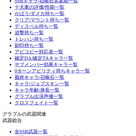
SSRキャラ/召喚石実装順一覧
十天衆の評価/性能一覧
かばう/ダメカ持ち一覧
クリア/マウント持ち一覧
ディスペル持ち一覧
追撃持ち一覧
トレハン持ち一覧
刻印持ち一覧
アビコピー対応表一覧
確定DA/確定TAキャラ一覧
サブメンバー効果キャラ一覧
0ターンアビリティ持ちキャラ一覧
最終キャラ/召喚石一覧
キャラ/ジョブスキン一覧
キャラ年齢/身長一覧
グラブル出演声優一覧
クロスフェイト一覧
グラブルの武器関連
武器総合
全SSR武器一覧