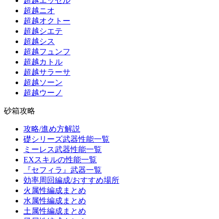
超越エッセル
超越ニオ
超越オクトー
超越シエテ
超越シス
超越フュンフ
超越カトル
超越サラーサ
超越ソーン
超越ウーノ
砂箱攻略
攻略/進め方解説
礎シリーズ武器性能一覧
ミーレス武器性能一覧
EXスキルの性能一覧
『セフィラ』武器一覧
効率周回編成/おすすめ場所
火属性編成まとめ
水属性編成まとめ
土属性編成まとめ