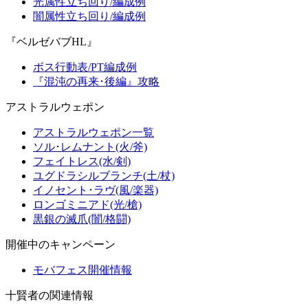
光属性立ち回り/編成例
闇属性立ち回り/編成例
『ベルゼバブHL』
ボス行動表/PT編成例
『混沌の再来･後編』攻略
アストラルウェポン
アストラルウェポン一覧
ソル･レムナント(火/斧)
フェイトレス(水/剣)
ユグドラシルブランチ(土/杖)
イノセント･ラヴ(風/楽器)
ロンゴミニアド(光/槍)
黒銀の滅爪(闇/格闘)
開催中のキャンペーン
モバフェス開催情報
十賢者の関連情報