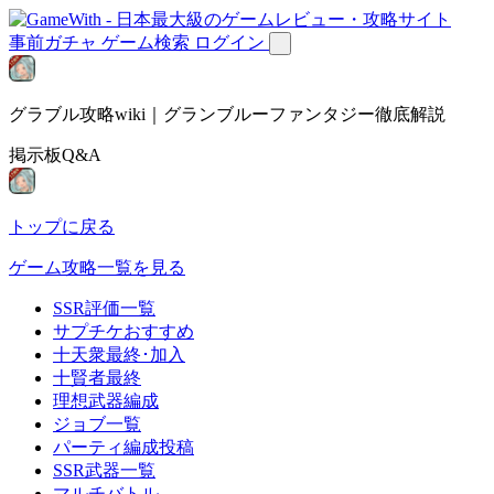
事前ガチャ
ゲーム検索
ログイン
グラブル攻略wiki｜グランブルーファンタジー徹底解説
掲示板Q&A
トップに戻る
ゲーム攻略一覧を見る
SSR評価一覧
サプチケおすすめ
十天衆最終･加入
十賢者最終
理想武器編成
ジョブ一覧
パーティ編成投稿
SSR武器一覧
マルチバトル