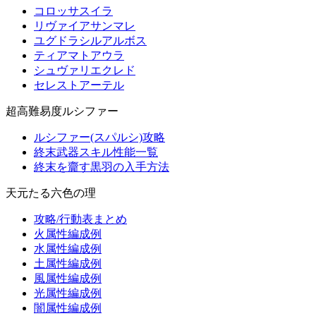
コロッサスイラ
リヴァイアサンマレ
ユグドラシルアルボス
ティアマトアウラ
シュヴァリエクレド
セレストアーテル
超高難易度ルシファー
ルシファー(スパルシ)攻略
終末武器スキル性能一覧
終末を齎す黒羽の入手方法
天元たる六色の理
攻略/行動表まとめ
火属性編成例
水属性編成例
土属性編成例
風属性編成例
光属性編成例
闇属性編成例