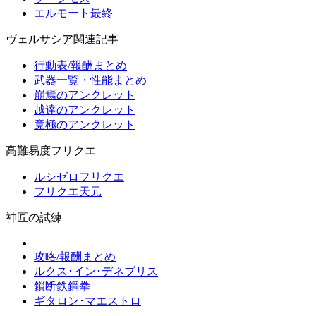
エルモート最終
ヴェルサシア関連記事
行動表/報酬まとめ
武器一覧・性能まとめ
崩焉のアンクレット
越達のアンクレット
竟極のアンクレット
高難易度フリクエ
ルシゼロフリクエ
フリクエ天元
神匠の試練
攻略/報酬まとめ
ルクス･イン･デネブリス
鎖断鉄鋼拳
ギタロン･マエストロ