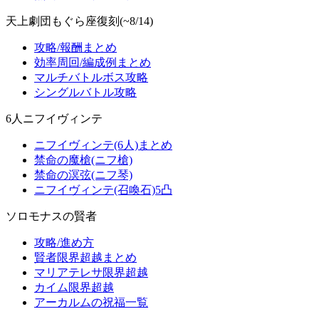
天上劇団もぐら座復刻(~8/14)
攻略/報酬まとめ
効率周回/編成例まとめ
マルチバトルボス攻略
シングルバトル攻略
6人ニフイヴィンテ
ニフイヴィンテ(6人)まとめ
禁命の魔槍(ニフ槍)
禁命の溟弦(ニフ琴)
ニフイヴィンテ(召喚石)5凸
ソロモナスの賢者
攻略/進め方
賢者限界超越まとめ
マリアテレサ限界超越
カイム限界超越
アーカルムの祝福一覧