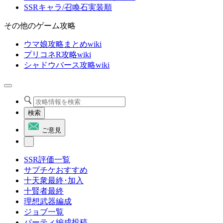
SSRキャラ/召喚石実装順
その他のゲーム攻略
ウマ娘攻略まとめwiki
プリコネR攻略wiki
シャドウバース攻略wiki
検索
ご意見
SSR評価一覧
サプチケおすすめ
十天衆最終･加入
十賢者最終
理想武器編成
ジョブ一覧
パーティ編成投稿