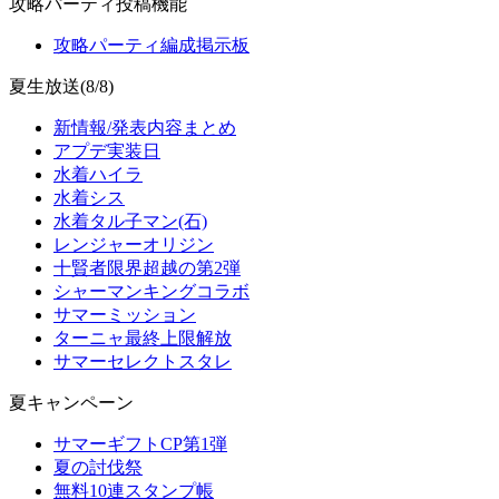
攻略パーティ投稿機能
攻略パーティ編成掲示板
夏生放送(8/8)
新情報/発表内容まとめ
アプデ実装日
水着ハイラ
水着シス
水着タル子マン(石)
レンジャーオリジン
十賢者限界超越の第2弾
シャーマンキングコラボ
サマーミッション
ターニャ最終上限解放
サマーセレクトスタレ
夏キャンペーン
サマーギフトCP第1弾
夏の討伐祭
無料10連スタンプ帳