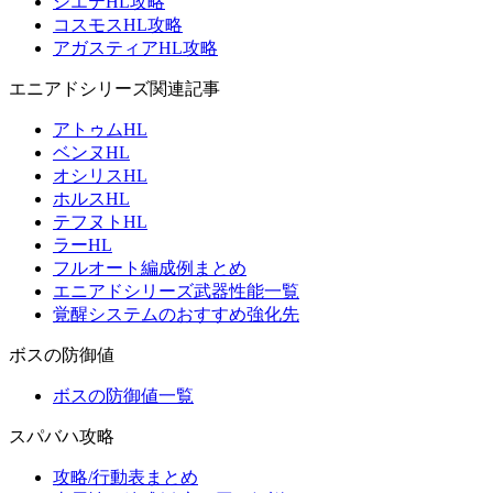
シエテHL攻略
コスモスHL攻略
アガスティアHL攻略
エニアドシリーズ関連記事
アトゥムHL
ベンヌHL
オシリスHL
ホルスHL
テフヌトHL
ラーHL
フルオート編成例まとめ
エニアドシリーズ武器性能一覧
覚醒システムのおすすめ強化先
ボスの防御値
ボスの防御値一覧
スパバハ攻略
攻略/行動表まとめ