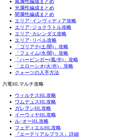
風属性編成まとめ
光属性編成まとめ
闇属性編成まとめ
エリア･インヴィディア攻略
エリア･ジョクラトル攻略
エリア･カレンダエ攻略
エリア･リベル攻略
「ゴリアテ(土/闇)」攻略
「フェイム(水/闇)」攻略
「ハービンガー(風/光)」攻略
「エローシオ(火/光)」攻略
クォーツの入手方法
六竜HLマルチ攻略
ウィルナスHL攻略
ワムデュスHL攻略
ガレヲンHL攻略
イーウィヤHL攻略
ル･オーHL攻略
フェディエルHL攻略
『エーテリアルプラス』詳細