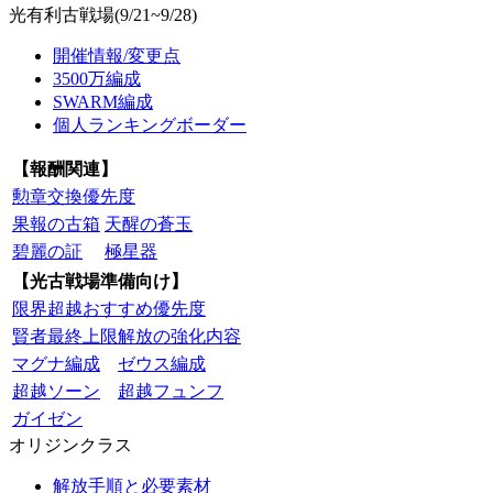
光有利古戦場(9/21~9/28)
開催情報/変更点
3500万編成
SWARM編成
個人ランキングボーダー
【報酬関連】
勲章交換優先度
果報の古箱
天醒の蒼玉
碧麗の証
極星器
【光古戦場準備向け】
限界超越おすすめ優先度
賢者最終上限解放の強化内容
マグナ編成
ゼウス編成
超越ソーン
超越フュンフ
ガイゼン
オリジンクラス
解放手順と必要素材