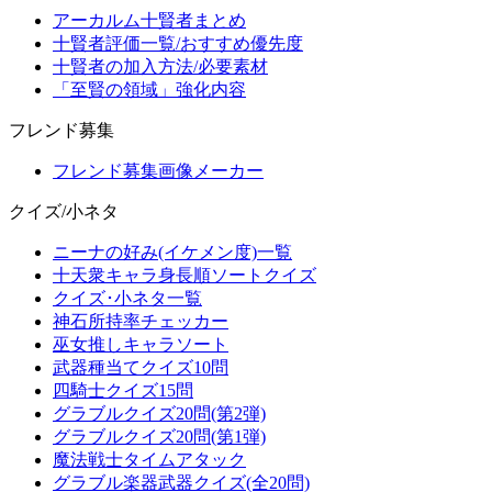
アーカルム十賢者まとめ
十賢者評価一覧/おすすめ優先度
十賢者の加入方法/必要素材
「至賢の領域」強化内容
フレンド募集
フレンド募集画像メーカー
クイズ/小ネタ
ニーナの好み(イケメン度)一覧
十天衆キャラ身長順ソートクイズ
クイズ･小ネタ一覧
神石所持率チェッカー
巫女推しキャラソート
武器種当てクイズ10問
四騎士クイズ15問
グラブルクイズ20問(第2弾)
グラブルクイズ20問(第1弾)
魔法戦士タイムアタック
グラブル楽器武器クイズ(全20問)