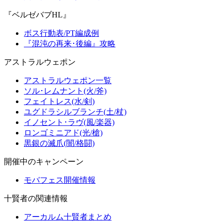
『ベルゼバブHL』
ボス行動表/PT編成例
『混沌の再来･後編』攻略
アストラルウェポン
アストラルウェポン一覧
ソル･レムナント(火/斧)
フェイトレス(水/剣)
ユグドラシルブランチ(土/杖)
イノセント･ラヴ(風/楽器)
ロンゴミニアド(光/槍)
黒銀の滅爪(闇/格闘)
開催中のキャンペーン
モバフェス開催情報
十賢者の関連情報
アーカルム十賢者まとめ