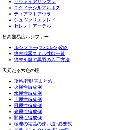
リヴァイアサンマレ
ユグドラシルアルボス
ティアマトアウラ
シュヴァリエクレド
セレストアーテル
超高難易度ルシファー
ルシファー(スパルシ)攻略
終末武器スキル性能一覧
終末を齎す黒羽の入手方法
天元たる六色の理
攻略/行動表まとめ
火属性編成例
水属性編成例
土属性編成例
風属性編成例
光属性編成例
闇属性編成例
極理の結晶の使い道･必要数
ドラゴニックウェポン一覧