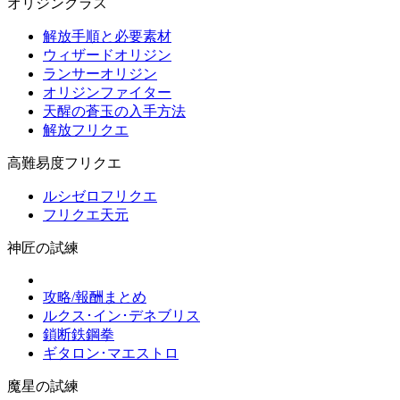
オリジンクラス
解放手順と必要素材
ウィザードオリジン
ランサーオリジン
オリジンファイター
天醒の蒼玉の入手方法
解放フリクエ
高難易度フリクエ
ルシゼロフリクエ
フリクエ天元
神匠の試練
攻略/報酬まとめ
ルクス･イン･デネブリス
鎖断鉄鋼拳
ギタロン･マエストロ
魔星の試練