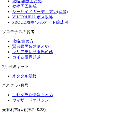
攻略/報酬まとめ
効率周回編成
シーサイドガーディアン(武器)
VH/EX/HELLボス攻略
PROUD攻略/フルオート編成例
ソロモナスの賢者
攻略/進め方
賢者限界超越まとめ
マリアテレサ限界超越
カイム限界超越
7月最終キャラ
水ククル最終
これグラ7月号
これグラ新情報まとめ
ウィザードオリジン
光有利古戦場(9/21~9/28)