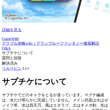
詳細を見る
GameWith
グラブル攻略wiki｜グランブルーファンタジー徹底解説
Q&A
サプチケについて
質問と回答
解決済み
リルリピン
Lv1
サプチケについて
サプチケでどのキャラをとるか迷っています。マグナ編成
は、水だけ明らかに完成していません。メイン武器は火はゼ
ノイフ斧、水は四天刃、風はエタラブ、土はオメガ剣、光は