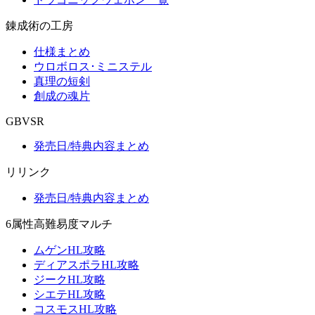
錬成術の工房
仕様まとめ
ウロボロス･ミニステル
真理の短剣
創成の魂片
GBVSR
発売日/特典内容まとめ
リリンク
発売日/特典内容まとめ
6属性高難易度マルチ
ムゲンHL攻略
ディアスポラHL攻略
ジークHL攻略
シエテHL攻略
コスモスHL攻略