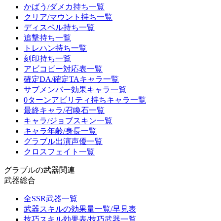
かばう/ダメカ持ち一覧
クリア/マウント持ち一覧
ディスペル持ち一覧
追撃持ち一覧
トレハン持ち一覧
刻印持ち一覧
アビコピー対応表一覧
確定DA/確定TAキャラ一覧
サブメンバー効果キャラ一覧
0ターンアビリティ持ちキャラ一覧
最終キャラ/召喚石一覧
キャラ/ジョブスキン一覧
キャラ年齢/身長一覧
グラブル出演声優一覧
クロスフェイト一覧
グラブルの武器関連
武器総合
全SSR武器一覧
武器スキルの効果量一覧/早見表
技巧スキル効果表/技巧武器一覧