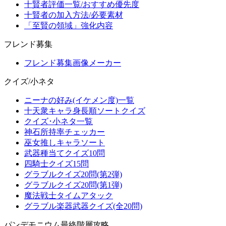
十賢者評価一覧/おすすめ優先度
十賢者の加入方法/必要素材
「至賢の領域」強化内容
フレンド募集
フレンド募集画像メーカー
クイズ/小ネタ
ニーナの好み(イケメン度)一覧
十天衆キャラ身長順ソートクイズ
クイズ･小ネタ一覧
神石所持率チェッカー
巫女推しキャラソート
武器種当てクイズ10問
四騎士クイズ15問
グラブルクイズ20問(第2弾)
グラブルクイズ20問(第1弾)
魔法戦士タイムアタック
グラブル楽器武器クイズ(全20問)
パンデモニウム最終階層攻略