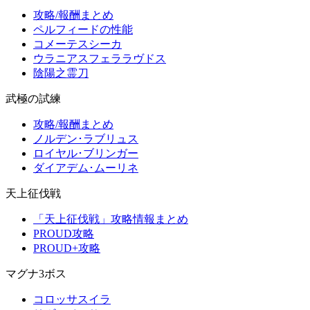
攻略/報酬まとめ
ペルフィードの性能
コメーテスシーカ
ウラニアスフェララヴドス
陰陽之霊刀
武極の試練
攻略/報酬まとめ
ノルデン･ラブリュス
ロイヤル･ブリンガー
ダイアデム･ムーリネ
天上征伐戦
「天上征伐戦」攻略情報まとめ
PROUD攻略
PROUD+攻略
マグナ3ボス
コロッサスイラ