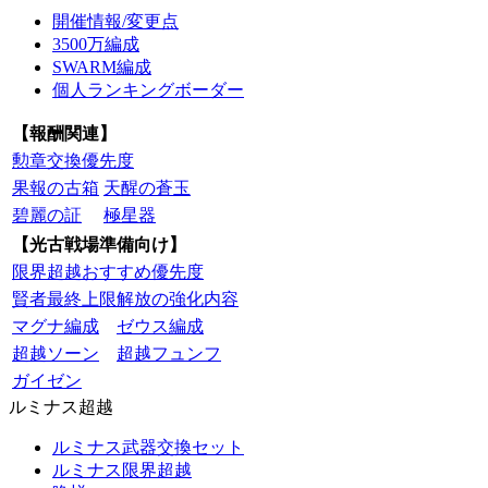
開催情報/変更点
3500万編成
SWARM編成
個人ランキングボーダー
【報酬関連】
勲章交換優先度
果報の古箱
天醒の蒼玉
碧麗の証
極星器
【光古戦場準備向け】
限界超越おすすめ優先度
賢者最終上限解放の強化内容
マグナ編成
ゼウス編成
超越ソーン
超越フュンフ
ガイゼン
ルミナス超越
ルミナス武器交換セット
ルミナス限界超越