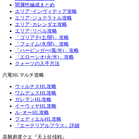
闇属性編成まとめ
エリア･インヴィディア攻略
エリア･ジョクラトル攻略
エリア･カレンダエ攻略
エリア･リベル攻略
「ゴリアテ(土/闇)」攻略
「フェイム(水/闇)」攻略
「ハービンガー(風/光)」攻略
「エローシオ(火/光)」攻略
クォーツの入手方法
六竜HLマルチ攻略
ウィルナスHL攻略
ワムデュスHL攻略
ガレヲンHL攻略
イーウィヤHL攻略
ル･オーHL攻略
フェディエルHL攻略
『エーテリアルプラス』詳細
高難易度クエ『天上征伐戦』