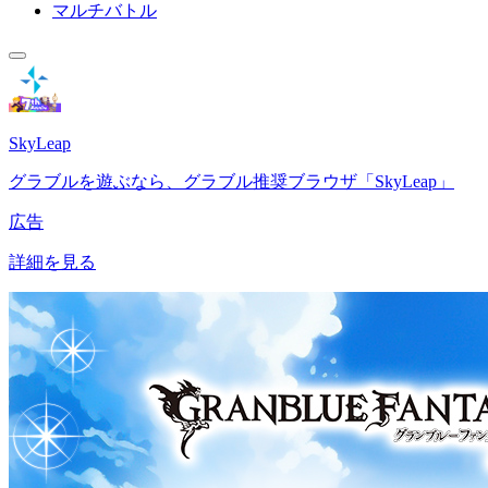
マルチバトル
SkyLeap
グラブルを遊ぶなら、グラブル推奨ブラウザ「SkyLeap」
広告
詳細を見る