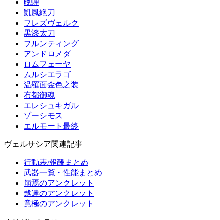
晩蝉
凱風絶刀
フレズヴェルク
黒漆太刀
フルンティング
アンドロメダ
ロムフェーヤ
ムルシエラゴ
温羅面金色之装
布都御魂
エレシュキガル
ゾーシモス
エルモート最終
ヴェルサシア関連記事
行動表/報酬まとめ
武器一覧・性能まとめ
崩焉のアンクレット
越達のアンクレット
竟極のアンクレット