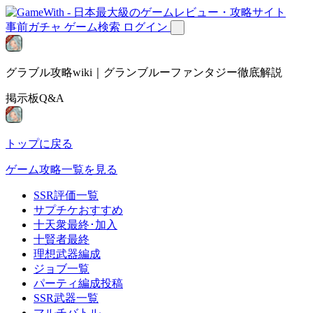
事前ガチャ
ゲーム検索
ログイン
グラブル攻略wiki｜グランブルーファンタジー徹底解説
掲示板Q&A
トップに戻る
ゲーム攻略一覧を見る
SSR評価一覧
サプチケおすすめ
十天衆最終･加入
十賢者最終
理想武器編成
ジョブ一覧
パーティ編成投稿
SSR武器一覧
マルチバトル