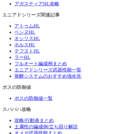
アガスティアHL攻略
エニアドシリーズ関連記事
アトゥムHL
ベンヌHL
オシリスHL
ホルスHL
テフヌトHL
ラーHL
フルオート編成例まとめ
エニアドシリーズ武器性能一覧
覚醒システムのおすすめ強化先
ボスの防御値
ボスの防御値一覧
スパバハ攻略
攻略/行動表まとめ
土属性の編成例/立ち回り解説
オメガ武器性能まとめ