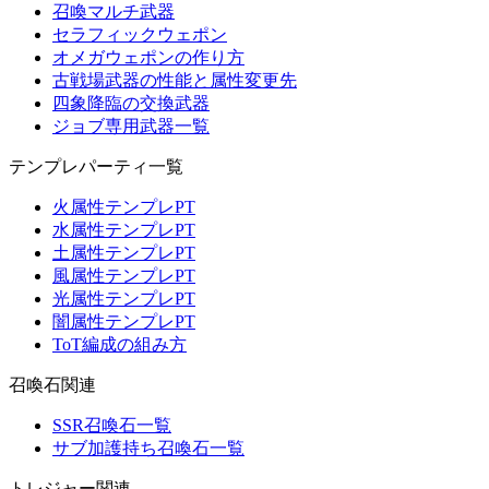
召喚マルチ武器
セラフィックウェポン
オメガウェポンの作り方
古戦場武器の性能と属性変更先
四象降臨の交換武器
ジョブ専用武器一覧
テンプレパーティ一覧
火属性テンプレPT
水属性テンプレPT
土属性テンプレPT
風属性テンプレPT
光属性テンプレPT
闇属性テンプレPT
ToT編成の組み方
召喚石関連
SSR召喚石一覧
サブ加護持ち召喚石一覧
トレジャー関連