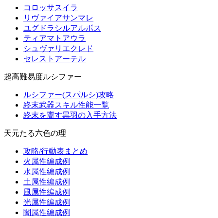
コロッサスイラ
リヴァイアサンマレ
ユグドラシルアルボス
ティアマトアウラ
シュヴァリエクレド
セレストアーテル
超高難易度ルシファー
ルシファー(スパルシ)攻略
終末武器スキル性能一覧
終末を齎す黒羽の入手方法
天元たる六色の理
攻略/行動表まとめ
火属性編成例
水属性編成例
土属性編成例
風属性編成例
光属性編成例
闇属性編成例