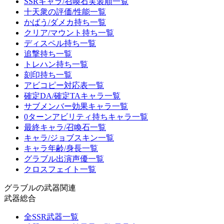
SSRキャラ/召喚石実装順一覧
十天衆の評価/性能一覧
かばう/ダメカ持ち一覧
クリア/マウント持ち一覧
ディスペル持ち一覧
追撃持ち一覧
トレハン持ち一覧
刻印持ち一覧
アビコピー対応表一覧
確定DA/確定TAキャラ一覧
サブメンバー効果キャラ一覧
0ターンアビリティ持ちキャラ一覧
最終キャラ/召喚石一覧
キャラ/ジョブスキン一覧
キャラ年齢/身長一覧
グラブル出演声優一覧
クロスフェイト一覧
グラブルの武器関連
武器総合
全SSR武器一覧