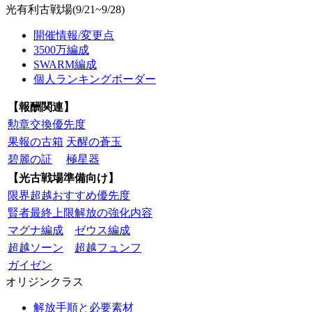
光有利古戦場(9/21~9/28)
開催情報/変更点
3500万編成
SWARM編成
個人ランキングボーダー
【報酬関連】
勲章交換優先度
果報の古箱
天醒の蒼玉
碧麗の証
極星器
【光古戦場準備向け】
限界超越おすすめ優先度
賢者最終上限解放の強化内容
マグナ編成
ゼウス編成
超越ソーン
超越フュンフ
ガイゼン
オリジンクラス
解放手順と必要素材