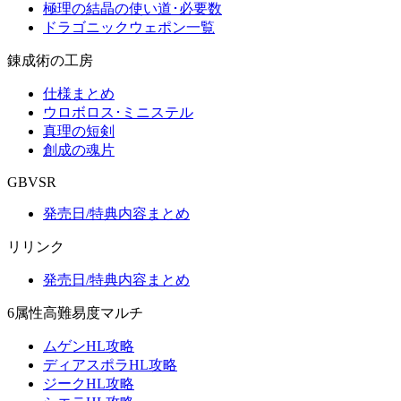
極理の結晶の使い道･必要数
ドラゴニックウェポン一覧
錬成術の工房
仕様まとめ
ウロボロス･ミニステル
真理の短剣
創成の魂片
GBVSR
発売日/特典内容まとめ
リリンク
発売日/特典内容まとめ
6属性高難易度マルチ
ムゲンHL攻略
ディアスポラHL攻略
ジークHL攻略