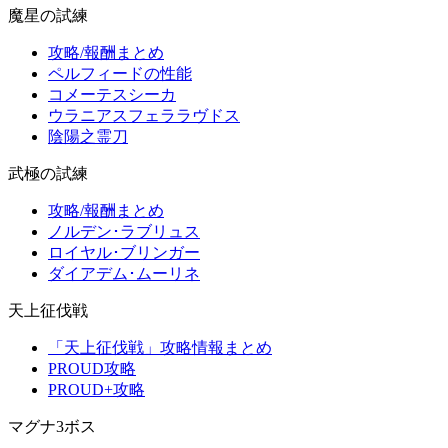
魔星の試練
攻略/報酬まとめ
ペルフィードの性能
コメーテスシーカ
ウラニアスフェララヴドス
陰陽之霊刀
武極の試練
攻略/報酬まとめ
ノルデン･ラブリュス
ロイヤル･ブリンガー
ダイアデム･ムーリネ
天上征伐戦
「天上征伐戦」攻略情報まとめ
PROUD攻略
PROUD+攻略
マグナ3ボス