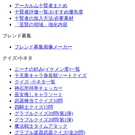
アーカルム十賢者まとめ
十賢者評価一覧/おすすめ優先度
十賢者の加入方法/必要素材
「至賢の領域」強化内容
フレンド募集
フレンド募集画像メーカー
クイズ/小ネタ
ニーナの好み(イケメン度)一覧
十天衆キャラ身長順ソートクイズ
クイズ･小ネタ一覧
神石所持率チェッカー
巫女推しキャラソート
武器種当てクイズ10問
四騎士クイズ15問
グラブルクイズ20問(第2弾)
グラブルクイズ20問(第1弾)
魔法戦士タイムアタック
グラブル楽器武器クイズ(全20問)