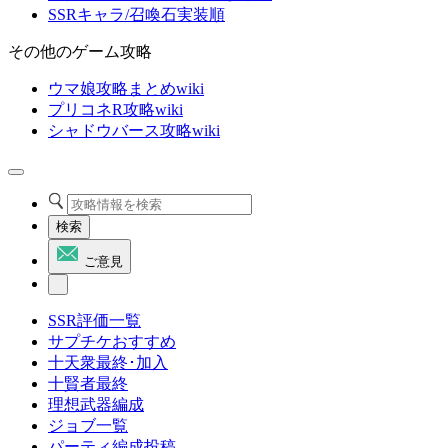
SSRキャラ/召喚石実装順
その他のゲーム攻略
ウマ娘攻略まとめwiki
プリコネR攻略wiki
シャドウバース攻略wiki
検索
ご意見
SSR評価一覧
サプチケおすすめ
十天衆最終･加入
十賢者最終
理想武器編成
ジョブ一覧
パーティ編成投稿