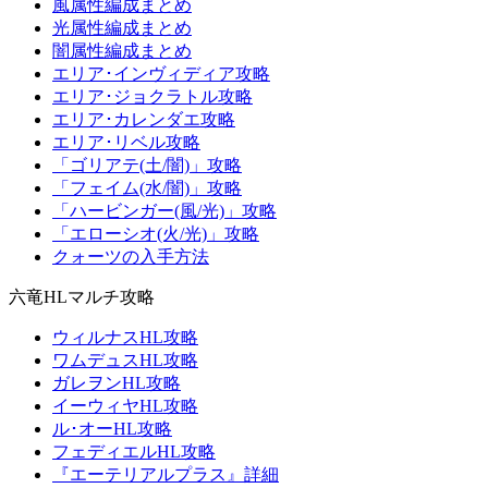
風属性編成まとめ
光属性編成まとめ
闇属性編成まとめ
エリア･インヴィディア攻略
エリア･ジョクラトル攻略
エリア･カレンダエ攻略
エリア･リベル攻略
「ゴリアテ(土/闇)」攻略
「フェイム(水/闇)」攻略
「ハービンガー(風/光)」攻略
「エローシオ(火/光)」攻略
クォーツの入手方法
六竜HLマルチ攻略
ウィルナスHL攻略
ワムデュスHL攻略
ガレヲンHL攻略
イーウィヤHL攻略
ル･オーHL攻略
フェディエルHL攻略
『エーテリアルプラス』詳細