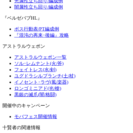
光属性立ち回り/編成例
闇属性立ち回り/編成例
『ベルゼバブHL』
ボス行動表/PT編成例
『混沌の再来･後編』攻略
アストラルウェポン
アストラルウェポン一覧
ソル･レムナント(火/斧)
フェイトレス(水/剣)
ユグドラシルブランチ(土/杖)
イノセント･ラヴ(風/楽器)
ロンゴミニアド(光/槍)
黒銀の滅爪(闇/格闘)
開催中のキャンペーン
モバフェス開催情報
十賢者の関連情報