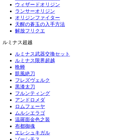
ウィザードオリジン
ランサーオリジン
オリジンファイター
天醒の蒼玉の入手方法
解放フリクエ
ルミナス超越
ルミナス武器交換セット
ルミナス限界超越
晩蝉
凱風絶刀
フレズヴェルク
黒漆太刀
フルンティング
アンドロメダ
ロムフェーヤ
ムルシエラゴ
温羅面金色之装
布都御魂
エレシュキガル
ゾーシモス