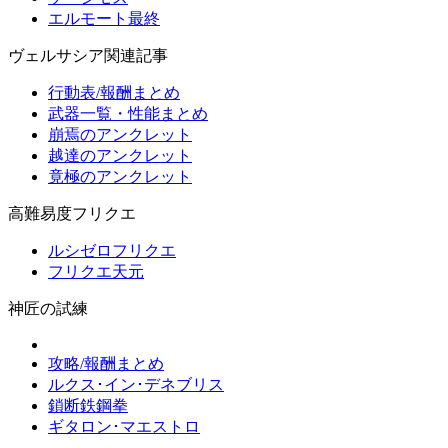
エルモート最終
ヴェルサシア関連記事
行動表/報酬まとめ
武器一覧・性能まとめ
崩焉のアンクレット
越達のアンクレット
竟極のアンクレット
高難易度フリクエ
ルシゼロフリクエ
フリクエ天元
神匠の試練
攻略/報酬まとめ
ルクス･イン･デネブリス
鎖断鉄鋼拳
ギタロン･マエストロ