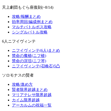
天上劇団もぐら座復刻(~8/14)
攻略/報酬まとめ
効率周回/編成例まとめ
マルチバトルボス攻略
シングルバトル攻略
6人ニフイヴィンテ
ニフイヴィンテ(6人)まとめ
禁命の魔槍(ニフ槍)
禁命の溟弦(ニフ琴)
ニフイヴィンテ(召喚石)5凸
ソロモナスの賢者
攻略/進め方
賢者限界超越まとめ
マリアテレサ限界超越
カイム限界超越
アーカルムの祝福一覧