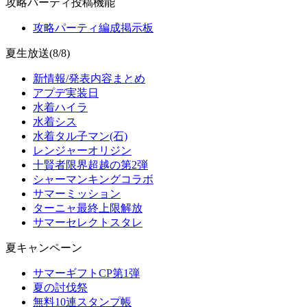
攻略パーティ投稿機能
攻略パーティ編成掲示板
夏生放送(8/8)
新情報/発表内容まとめ
アプデ実装日
水着ハイラ
水着シス
水着タル子マン(石)
レンジャーオリジン
十賢者限界超越の第2弾
シャーマンキングコラボ
サマーミッション
ターニャ最終上限解放
サマーセレクトスタレ
夏キャンペーン
サマーギフトCP第1弾
夏の討伐祭
無料10連スタンプ帳