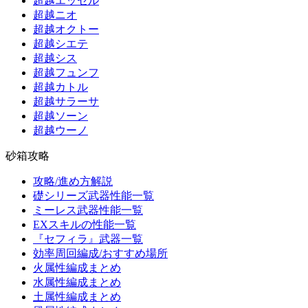
超越エッセル
超越ニオ
超越オクトー
超越シエテ
超越シス
超越フュンフ
超越カトル
超越サラーサ
超越ソーン
超越ウーノ
砂箱攻略
攻略/進め方解説
礎シリーズ武器性能一覧
ミーレス武器性能一覧
EXスキルの性能一覧
『セフィラ』武器一覧
効率周回編成/おすすめ場所
火属性編成まとめ
水属性編成まとめ
土属性編成まとめ