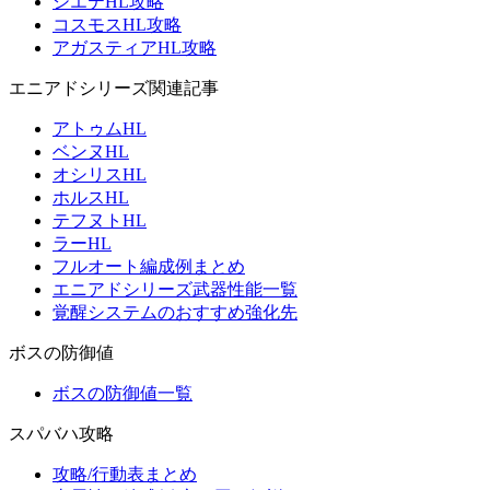
シエテHL攻略
コスモスHL攻略
アガスティアHL攻略
エニアドシリーズ関連記事
アトゥムHL
ベンヌHL
オシリスHL
ホルスHL
テフヌトHL
ラーHL
フルオート編成例まとめ
エニアドシリーズ武器性能一覧
覚醒システムのおすすめ強化先
ボスの防御値
ボスの防御値一覧
スパバハ攻略
攻略/行動表まとめ