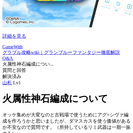
詳細を見る
GameWith
グラブル攻略wiki｜グランブルーファンタジー徹底解説
Q&A
火属性神石編成につい...
質問と回答
解決済み
山札
Lv1
火属性神石編成について
オッケ集めが大変なのと古戦場で使うためにアグ×シヴァ編
成を作ろうかと思いましたが、ダマスカスを使う価値がある
か不安なので質問です。（所持しているリミ武器は一期一振