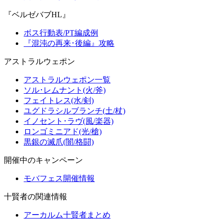
『ベルゼバブHL』
ボス行動表/PT編成例
『混沌の再来･後編』攻略
アストラルウェポン
アストラルウェポン一覧
ソル･レムナント(火/斧)
フェイトレス(水/剣)
ユグドラシルブランチ(土/杖)
イノセント･ラヴ(風/楽器)
ロンゴミニアド(光/槍)
黒銀の滅爪(闇/格闘)
開催中のキャンペーン
モバフェス開催情報
十賢者の関連情報
アーカルム十賢者まとめ