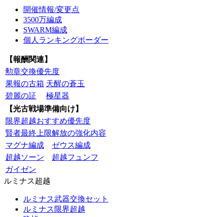
開催情報/変更点
3500万編成
SWARM編成
個人ランキングボーダー
【報酬関連】
勲章交換優先度
果報の古箱
天醒の蒼玉
碧麗の証
極星器
【光古戦場準備向け】
限界超越おすすめ優先度
賢者最終上限解放の強化内容
マグナ編成
ゼウス編成
超越ソーン
超越フュンフ
ガイゼン
ルミナス超越
ルミナス武器交換セット
ルミナス限界超越