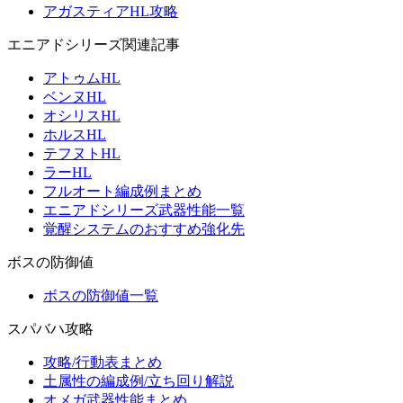
アガスティアHL攻略
エニアドシリーズ関連記事
アトゥムHL
ベンヌHL
オシリスHL
ホルスHL
テフヌトHL
ラーHL
フルオート編成例まとめ
エニアドシリーズ武器性能一覧
覚醒システムのおすすめ強化先
ボスの防御値
ボスの防御値一覧
スパバハ攻略
攻略/行動表まとめ
土属性の編成例/立ち回り解説
オメガ武器性能まとめ