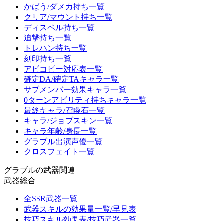
かばう/ダメカ持ち一覧
クリア/マウント持ち一覧
ディスペル持ち一覧
追撃持ち一覧
トレハン持ち一覧
刻印持ち一覧
アビコピー対応表一覧
確定DA/確定TAキャラ一覧
サブメンバー効果キャラ一覧
0ターンアビリティ持ちキャラ一覧
最終キャラ/召喚石一覧
キャラ/ジョブスキン一覧
キャラ年齢/身長一覧
グラブル出演声優一覧
クロスフェイト一覧
グラブルの武器関連
武器総合
全SSR武器一覧
武器スキルの効果量一覧/早見表
技巧スキル効果表/技巧武器一覧