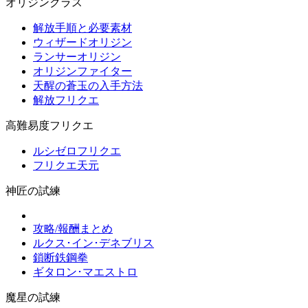
オリジンクラス
解放手順と必要素材
ウィザードオリジン
ランサーオリジン
オリジンファイター
天醒の蒼玉の入手方法
解放フリクエ
高難易度フリクエ
ルシゼロフリクエ
フリクエ天元
神匠の試練
攻略/報酬まとめ
ルクス･イン･デネブリス
鎖断鉄鋼拳
ギタロン･マエストロ
魔星の試練