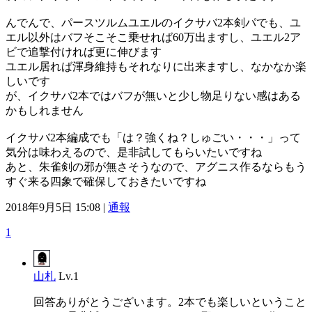
んでんで、パースツルムユエルのイクサバ2本剣パでも、ユ
エル以外はバフそこそこ乗せれば60万出ますし、ユエル2ア
ビで追撃付ければ更に伸びます
ユエル居れば渾身維持もそれなりに出来ますし、なかなか楽
しいです
が、イクサバ2本ではバフが無いと少し物足りない感はある
かもしれません
イクサバ2本編成でも「は？強くね？しゅごい・・・」って
気分は味わえるので、是非試してもらいたいですね
あと、朱雀剣の邪が無さそうなので、アグニス作るならもう
すぐ来る四象で確保しておきたいですね
2018年9月5日 15:08 |
通報
1
山札
Lv.1
回答ありがとうございます。2本でも楽しいということ