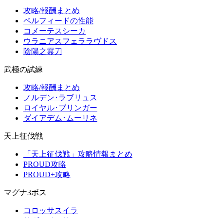
攻略/報酬まとめ
ペルフィードの性能
コメーテスシーカ
ウラニアスフェララヴドス
陰陽之霊刀
武極の試練
攻略/報酬まとめ
ノルデン･ラブリュス
ロイヤル･ブリンガー
ダイアデム･ムーリネ
天上征伐戦
「天上征伐戦」攻略情報まとめ
PROUD攻略
PROUD+攻略
マグナ3ボス
コロッサスイラ