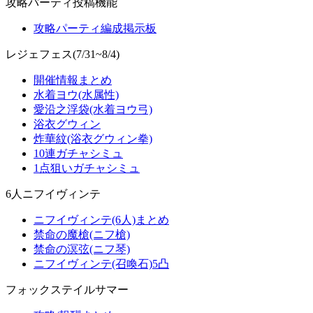
攻略パーティ投稿機能
攻略パーティ編成掲示板
レジェフェス(7/31~8/4)
開催情報まとめ
水着ヨウ(水属性)
愛沿之浮袋(水着ヨウ弓)
浴衣グウィン
炸華紋(浴衣グウィン拳)
10連ガチャシミュ
1点狙いガチャシミュ
6人ニフイヴィンテ
ニフイヴィンテ(6人)まとめ
禁命の魔槍(ニフ槍)
禁命の溟弦(ニフ琴)
ニフイヴィンテ(召喚石)5凸
フォックステイルサマー