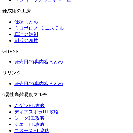
錬成術の工房
仕様まとめ
ウロボロス･ミニステル
真理の短剣
創成の魂片
GBVSR
発売日/特典内容まとめ
リリンク
発売日/特典内容まとめ
6属性高難易度マルチ
ムゲンHL攻略
ディアスポラHL攻略
ジークHL攻略
シエテHL攻略
コスモスHL攻略