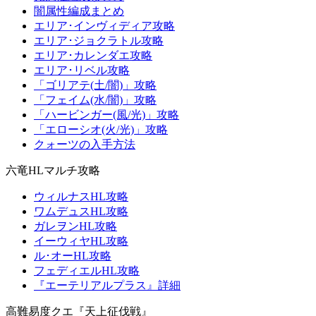
闇属性編成まとめ
エリア･インヴィディア攻略
エリア･ジョクラトル攻略
エリア･カレンダエ攻略
エリア･リベル攻略
「ゴリアテ(土/闇)」攻略
「フェイム(水/闇)」攻略
「ハービンガー(風/光)」攻略
「エローシオ(火/光)」攻略
クォーツの入手方法
六竜HLマルチ攻略
ウィルナスHL攻略
ワムデュスHL攻略
ガレヲンHL攻略
イーウィヤHL攻略
ル･オーHL攻略
フェディエルHL攻略
『エーテリアルプラス』詳細
高難易度クエ『天上征伐戦』