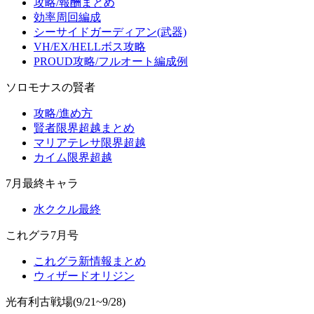
攻略/報酬まとめ
効率周回編成
シーサイドガーディアン(武器)
VH/EX/HELLボス攻略
PROUD攻略/フルオート編成例
ソロモナスの賢者
攻略/進め方
賢者限界超越まとめ
マリアテレサ限界超越
カイム限界超越
7月最終キャラ
水ククル最終
これグラ7月号
これグラ新情報まとめ
ウィザードオリジン
光有利古戦場(9/21~9/28)