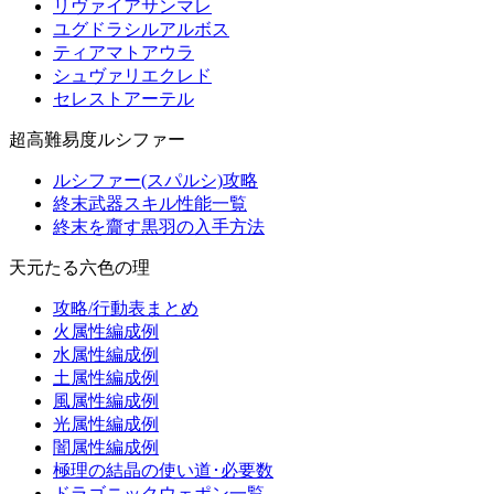
リヴァイアサンマレ
ユグドラシルアルボス
ティアマトアウラ
シュヴァリエクレド
セレストアーテル
超高難易度ルシファー
ルシファー(スパルシ)攻略
終末武器スキル性能一覧
終末を齎す黒羽の入手方法
天元たる六色の理
攻略/行動表まとめ
火属性編成例
水属性編成例
土属性編成例
風属性編成例
光属性編成例
闇属性編成例
極理の結晶の使い道･必要数
ドラゴニックウェポン一覧