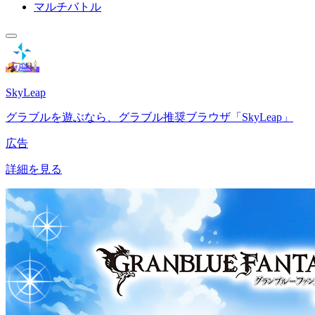
マルチバトル
SkyLeap
グラブルを遊ぶなら、グラブル推奨ブラウザ「SkyLeap」
広告
詳細を見る