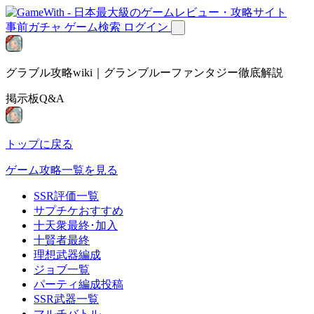
事前ガチャ
ゲーム検索
ログイン
グラブル攻略wiki｜グランブルーファンタジー徹底解説
掲示板Q&A
トップに戻る
ゲーム攻略一覧を見る
SSR評価一覧
サプチケおすすめ
十天衆最終･加入
十賢者最終
理想武器編成
ジョブ一覧
パーティ編成投稿
SSR武器一覧
マルチバトル