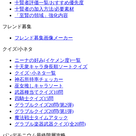
十賢者評価一覧/おすすめ優先度
十賢者の加入方法/必要素材
「至賢の領域」強化内容
フレンド募集
フレンド募集画像メーカー
クイズ/小ネタ
ニーナの好み(イケメン度)一覧
十天衆キャラ身長順ソートクイズ
クイズ･小ネタ一覧
神石所持率チェッカー
巫女推しキャラソート
武器種当てクイズ10問
四騎士クイズ15問
グラブルクイズ20問(第2弾)
グラブルクイズ20問(第1弾)
魔法戦士タイムアタック
グラブル楽器武器クイズ(全20問)
パンデモニウム最終階層攻略