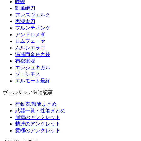
晩蝉
凱風絶刀
フレズヴェルク
黒漆太刀
フルンティング
アンドロメダ
ロムフェーヤ
ムルシエラゴ
温羅面金色之装
布都御魂
エレシュキガル
ゾーシモス
エルモート最終
ヴェルサシア関連記事
行動表/報酬まとめ
武器一覧・性能まとめ
崩焉のアンクレット
越達のアンクレット
竟極のアンクレット