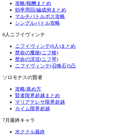
攻略/報酬まとめ
効率周回/編成例まとめ
マルチバトルボス攻略
シングルバトル攻略
6人ニフイヴィンテ
ニフイヴィンテ(6人)まとめ
禁命の魔槍(ニフ槍)
禁命の溟弦(ニフ琴)
ニフイヴィンテ(召喚石)5凸
ソロモナスの賢者
攻略/進め方
賢者限界超越まとめ
マリアテレサ限界超越
カイム限界超越
7月最終キャラ
水ククル最終