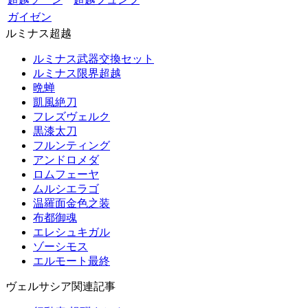
ガイゼン
ルミナス超越
ルミナス武器交換セット
ルミナス限界超越
晩蝉
凱風絶刀
フレズヴェルク
黒漆太刀
フルンティング
アンドロメダ
ロムフェーヤ
ムルシエラゴ
温羅面金色之装
布都御魂
エレシュキガル
ゾーシモス
エルモート最終
ヴェルサシア関連記事