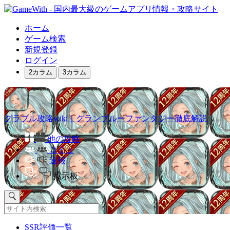
ホーム
ゲーム検索
新規登録
ログイン
2カラム
3カラム
グラブル攻略wiki｜グランブルーファンタジー徹底解説
他の攻略
コミュ
速報
掲示板
SSR評価一覧