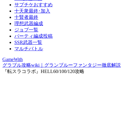
サプチケおすすめ
十天衆最終･加入
十賢者最終
理想武器編成
ジョブ一覧
パーティ編成投稿
SSR武器一覧
マルチバトル
GameWith
グラブル攻略wiki｜グランブルーファンタジー徹底解説
『転スラコラボ』HELL60/100/120攻略