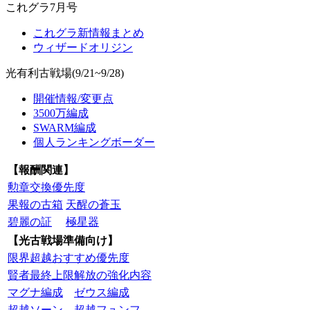
これグラ7月号
これグラ新情報まとめ
ウィザードオリジン
光有利古戦場(9/21~9/28)
開催情報/変更点
3500万編成
SWARM編成
個人ランキングボーダー
【報酬関連】
勲章交換優先度
果報の古箱
天醒の蒼玉
碧麗の証
極星器
【光古戦場準備向け】
限界超越おすすめ優先度
賢者最終上限解放の強化内容
マグナ編成
ゼウス編成
超越ソーン
超越フュンフ