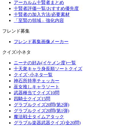
アーカルム十賢者まとめ
十賢者評価一覧/おすすめ優先度
十賢者の加入方法/必要素材
「至賢の領域」強化内容
フレンド募集
フレンド募集画像メーカー
クイズ/小ネタ
ニーナの好み(イケメン度)一覧
十天衆キャラ身長順ソートクイズ
クイズ･小ネタ一覧
神石所持率チェッカー
巫女推しキャラソート
武器種当てクイズ10問
四騎士クイズ15問
グラブルクイズ20問(第2弾)
グラブルクイズ20問(第1弾)
魔法戦士タイムアタック
グラブル楽器武器クイズ(全20問)