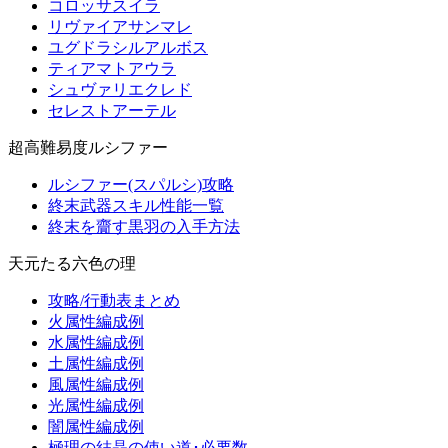
コロッサスイラ
リヴァイアサンマレ
ユグドラシルアルボス
ティアマトアウラ
シュヴァリエクレド
セレストアーテル
超高難易度ルシファー
ルシファー(スパルシ)攻略
終末武器スキル性能一覧
終末を齎す黒羽の入手方法
天元たる六色の理
攻略/行動表まとめ
火属性編成例
水属性編成例
土属性編成例
風属性編成例
光属性編成例
闇属性編成例
極理の結晶の使い道･必要数