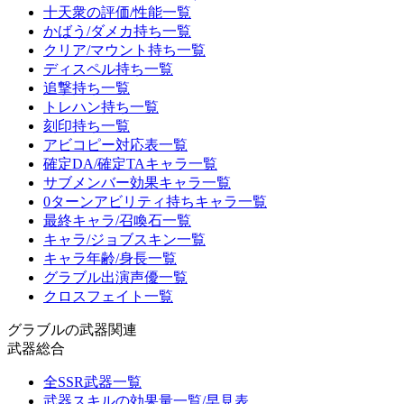
十天衆の評価/性能一覧
かばう/ダメカ持ち一覧
クリア/マウント持ち一覧
ディスペル持ち一覧
追撃持ち一覧
トレハン持ち一覧
刻印持ち一覧
アビコピー対応表一覧
確定DA/確定TAキャラ一覧
サブメンバー効果キャラ一覧
0ターンアビリティ持ちキャラ一覧
最終キャラ/召喚石一覧
キャラ/ジョブスキン一覧
キャラ年齢/身長一覧
グラブル出演声優一覧
クロスフェイト一覧
グラブルの武器関連
武器総合
全SSR武器一覧
武器スキルの効果量一覧/早見表