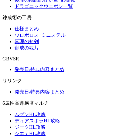
ドラゴニックウェポン一覧
錬成術の工房
仕様まとめ
ウロボロス･ミニステル
真理の短剣
創成の魂片
GBVSR
発売日/特典内容まとめ
リリンク
発売日/特典内容まとめ
6属性高難易度マルチ
ムゲンHL攻略
ディアスポラHL攻略
ジークHL攻略
シエテHL攻略