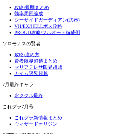
攻略/報酬まとめ
効率周回編成
シーサイドガーディアン(武器)
VH/EX/HELLボス攻略
PROUD攻略/フルオート編成例
ソロモナスの賢者
攻略/進め方
賢者限界超越まとめ
マリアテレサ限界超越
カイム限界超越
7月最終キャラ
水ククル最終
これグラ7月号
これグラ新情報まとめ
ウィザードオリジン