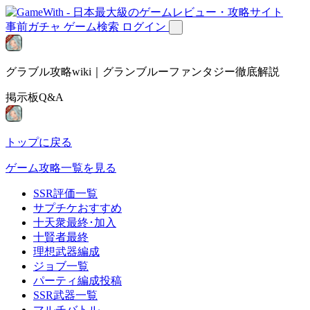
事前ガチャ
ゲーム検索
ログイン
グラブル攻略wiki｜グランブルーファンタジー徹底解説
掲示板Q&A
トップに戻る
ゲーム攻略一覧を見る
SSR評価一覧
サプチケおすすめ
十天衆最終･加入
十賢者最終
理想武器編成
ジョブ一覧
パーティ編成投稿
SSR武器一覧
マルチバトル