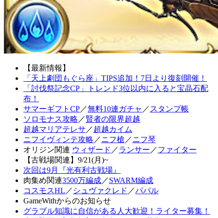
【最新情報】
「天上劇団もぐら座」TIPS追加！7日より復刻開催！
「討伐祭記念CP」トレンド3位以内に入ると宝晶石配
布！
サマーギフトCP
／
無料10連ガチャ
／
スタンプ帳
ソロモナス攻略
／
賢者の限界超越
超越マリアテレサ
／
超越カイム
ニフイヴィンテ攻略
／
ニフ槍
／
ニフ琴
オリジン関連
ウィザード
／
ランサー
／
ファイター
【古戦場関連】9/21(月)~
次回は9月『光有利古戦場』
肉集め関連
3500万編成
／
SWARM編成
コスモスHL
／
シュヴァクレド
／
パパル
GameWithからのお知らせ
グラブル知識に自信がある人大歓迎！ライター募集！