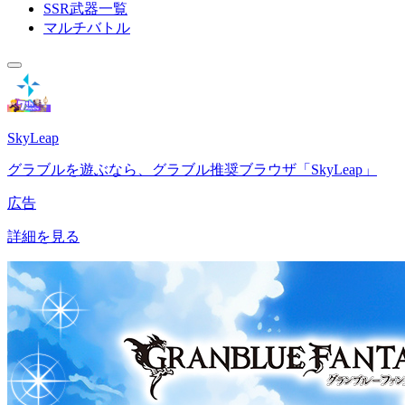
SSR武器一覧
マルチバトル
SkyLeap
グラブルを遊ぶなら、グラブル推奨ブラウザ「SkyLeap」
広告
詳細を見る