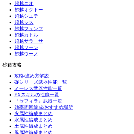
超越ニオ
超越オクトー
超越シエテ
超越シス
超越フュンフ
超越カトル
超越サラーサ
超越ソーン
超越ウーノ
砂箱攻略
攻略/進め方解説
礎シリーズ武器性能一覧
ミーレス武器性能一覧
EXスキルの性能一覧
『セフィラ』武器一覧
効率周回編成/おすすめ場所
火属性編成まとめ
水属性編成まとめ
土属性編成まとめ
風属性編成まとめ