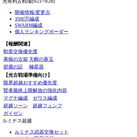
光有利古戦場(9/21~9/28)
開催情報/変更点
3500万編成
SWARM編成
個人ランキングボーダー
【報酬関連】
勲章交換優先度
果報の古箱
天醒の蒼玉
碧麗の証
極星器
【光古戦場準備向け】
限界超越おすすめ優先度
賢者最終上限解放の強化内容
マグナ編成
ゼウス編成
超越ソーン
超越フュンフ
ガイゼン
ルミナス超越
ルミナス武器交換セット