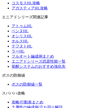
コスモスHL攻略
アガスティアHL攻略
エニアドシリーズ関連記事
アトゥムHL
ベンヌHL
オシリスHL
ホルスHL
テフヌトHL
ラーHL
フルオート編成例まとめ
エニアドシリーズ武器性能一覧
覚醒システムのおすすめ強化先
ボスの防御値
ボスの防御値一覧
スパバハ攻略
攻略/行動表まとめ
土属性の編成例/立ち回り解説