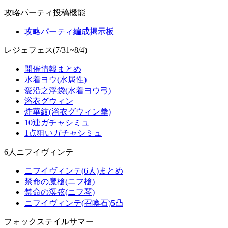
攻略パーティ投稿機能
攻略パーティ編成掲示板
レジェフェス(7/31~8/4)
開催情報まとめ
水着ヨウ(水属性)
愛沿之浮袋(水着ヨウ弓)
浴衣グウィン
炸華紋(浴衣グウィン拳)
10連ガチャシミュ
1点狙いガチャシミュ
6人ニフイヴィンテ
ニフイヴィンテ(6人)まとめ
禁命の魔槍(ニフ槍)
禁命の溟弦(ニフ琴)
ニフイヴィンテ(召喚石)5凸
フォックステイルサマー