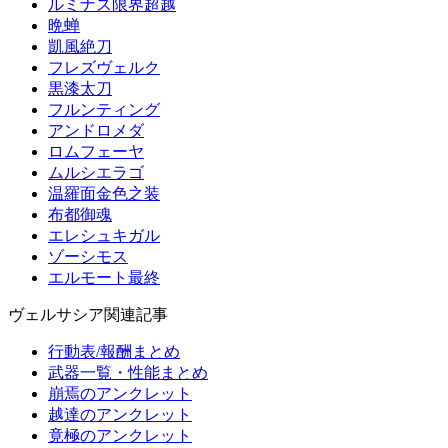
ルミナス限界超越
晩蝉
凱風絶刀
フレズヴェルク
黒漆太刀
フルンティング
アンドロメダ
ロムフェーヤ
ムルシエラゴ
温羅面金色之装
布都御魂
エレシュキガル
ゾーシモス
エルモート最終
ヴェルサシア関連記事
行動表/報酬まとめ
武器一覧・性能まとめ
崩焉のアンクレット
越達のアンクレット
竟極のアンクレット