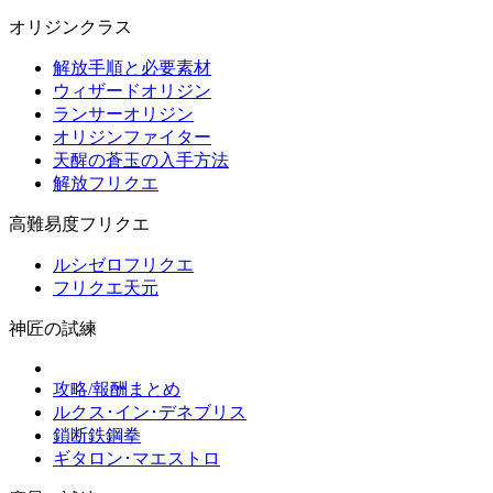
オリジンクラス
解放手順と必要素材
ウィザードオリジン
ランサーオリジン
オリジンファイター
天醒の蒼玉の入手方法
解放フリクエ
高難易度フリクエ
ルシゼロフリクエ
フリクエ天元
神匠の試練
攻略/報酬まとめ
ルクス･イン･デネブリス
鎖断鉄鋼拳
ギタロン･マエストロ