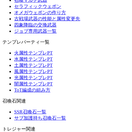
召喚マルチ武器
セラフィックウェポン
オメガウェポンの作り方
古戦場武器の性能と属性変更先
四象降臨の交換武器
ジョブ専用武器一覧
テンプレパーティ一覧
火属性テンプレPT
水属性テンプレPT
土属性テンプレPT
風属性テンプレPT
光属性テンプレPT
闇属性テンプレPT
ToT編成の組み方
召喚石関連
SSR召喚石一覧
サブ加護持ち召喚石一覧
トレジャー関連