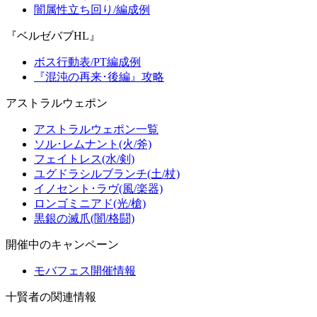
闇属性立ち回り/編成例
『ベルゼバブHL』
ボス行動表/PT編成例
『混沌の再来･後編』攻略
アストラルウェポン
アストラルウェポン一覧
ソル･レムナント(火/斧)
フェイトレス(水/剣)
ユグドラシルブランチ(土/杖)
イノセント･ラヴ(風/楽器)
ロンゴミニアド(光/槍)
黒銀の滅爪(闇/格闘)
開催中のキャンペーン
モバフェス開催情報
十賢者の関連情報