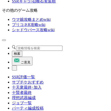
SSRキャラ/召喚石実装順
その他のゲーム攻略
ウマ娘攻略まとめwiki
プリコネR攻略wiki
シャドウバース攻略wiki
検索
ご意見
SSR評価一覧
サプチケおすすめ
十天衆最終･加入
十賢者最終
理想武器編成
ジョブ一覧
パーティ編成投稿