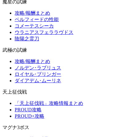
魔星の試練
攻略/報酬まとめ
ペルフィードの性能
コメーテスシーカ
ウラニアスフェララヴドス
陰陽之霊刀
武極の試練
攻略/報酬まとめ
ノルデン･ラブリュス
ロイヤル･ブリンガー
ダイアデム･ムーリネ
天上征伐戦
「天上征伐戦」攻略情報まとめ
PROUD攻略
PROUD+攻略
マグナ3ボス