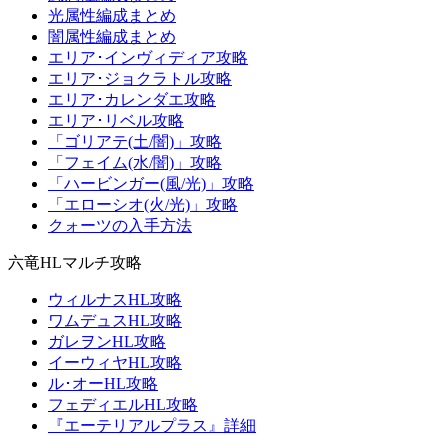
光属性編成まとめ
闇属性編成まとめ
エリア･インヴィディア攻略
エリア･ジョクラトル攻略
エリア･カレンダエ攻略
エリア･リベル攻略
「ゴリアテ(土/闇)」攻略
「フェイム(水/闇)」攻略
「ハービンガー(風/光)」攻略
「エローシオ(火/光)」攻略
クォーツの入手方法
六竜HLマルチ攻略
ウィルナスHL攻略
ワムデュスHL攻略
ガレヲンHL攻略
イーウィヤHL攻略
ル･オーHL攻略
フェディエルHL攻略
『エーテリアルプラス』詳細