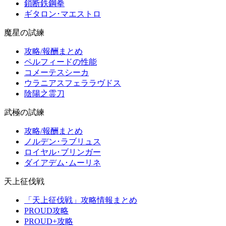
鎖断鉄鋼拳
ギタロン･マエストロ
魔星の試練
攻略/報酬まとめ
ペルフィードの性能
コメーテスシーカ
ウラニアスフェララヴドス
陰陽之霊刀
武極の試練
攻略/報酬まとめ
ノルデン･ラブリュス
ロイヤル･ブリンガー
ダイアデム･ムーリネ
天上征伐戦
「天上征伐戦」攻略情報まとめ
PROUD攻略
PROUD+攻略