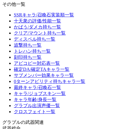
その他一覧
SSRキャラ/召喚石実装順一覧
十天衆の評価/性能一覧
かばう/ダメカ持ち一覧
クリア/マウント持ち一覧
ディスペル持ち一覧
追撃持ち一覧
トレハン持ち一覧
刻印持ち一覧
アビコピー対応表一覧
確定DA/確定TAキャラ一覧
サブメンバー効果キャラ一覧
0ターンアビリティ持ちキャラ一覧
最終キャラ/召喚石一覧
キャラ/ジョブスキン一覧
キャラ年齢/身長一覧
グラブル出演声優一覧
クロスフェイト一覧
グラブルの武器関連
武器総合