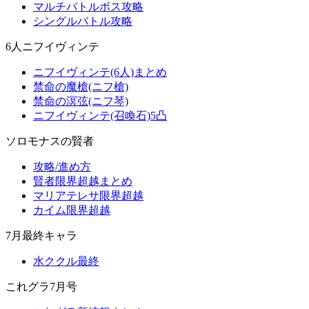
マルチバトルボス攻略
シングルバトル攻略
6人ニフイヴィンテ
ニフイヴィンテ(6人)まとめ
禁命の魔槍(ニフ槍)
禁命の溟弦(ニフ琴)
ニフイヴィンテ(召喚石)5凸
ソロモナスの賢者
攻略/進め方
賢者限界超越まとめ
マリアテレサ限界超越
カイム限界超越
7月最終キャラ
水ククル最終
これグラ7月号