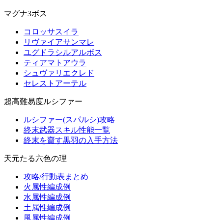
マグナ3ボス
コロッサスイラ
リヴァイアサンマレ
ユグドラシルアルボス
ティアマトアウラ
シュヴァリエクレド
セレストアーテル
超高難易度ルシファー
ルシファー(スパルシ)攻略
終末武器スキル性能一覧
終末を齎す黒羽の入手方法
天元たる六色の理
攻略/行動表まとめ
火属性編成例
水属性編成例
土属性編成例
風属性編成例