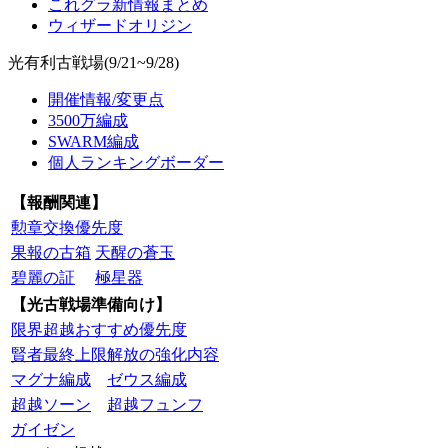
これグラ新情報まとめ
ウィザードオリジン
光有利古戦場(9/21~9/28)
開催情報/変更点
3500万編成
SWARM編成
個人ランキングボーダー
【報酬関連】
勲章交換優先度
果報の古箱
天醒の蒼玉
碧麗の証
極星器
【光古戦場準備向け】
限界超越おすすめ優先度
賢者最終上限解放の強化内容
マグナ編成
ゼウス編成
超越ソーン
超越フュンフ
ガイゼン