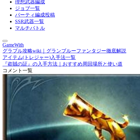
理想武器編成
ジョブ一覧
パーティ編成投稿
SSR武器一覧
マルチバトル
GameWith
グラブル攻略wiki｜グランブルーファンタジー徹底解説
アイテム(トレジャー)入手法一覧
『盗賊の証』の入手方法｜おすすめ周回場所と使い道
コメント一覧