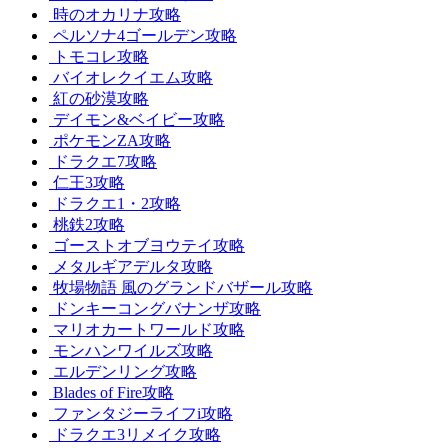
時のオカリナ攻略
ペルソナ4ゴールデン攻略
トモコレ攻略
バイオレクイエム攻略
紅の砂漠攻略
デイモン&ベイビー攻略
ポケモンZA攻略
ドラクエ7攻略
仁王3攻略
ドラクエ1・2攻略
桃鉄2攻略
ゴーストオブヨウテイ攻略
メタルギアデルタ攻略
牧場物語 風のグランドバザール攻略
ドンキーコングバナンザ攻略
マリオカートワールド攻略
モンハンワイルズ攻略
エルデンリング攻略
Blades of Fire攻略
ファンタジーライフi攻略
ドラクエ3リメイク攻略