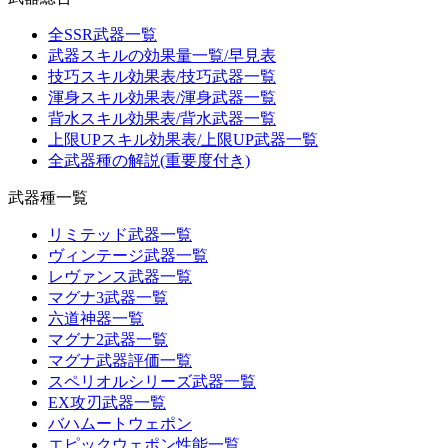
全SSR武器一覧
武器スキルの効果量一覧/早見表
技巧スキル効果表/技巧武器一覧
渾身スキル効果表/渾身武器一覧
背水スキル効果表/背水武器一覧
上限UPスキル効果表/上限UP武器一覧
全武器種の解説(重要度付き)
武器種一覧
リミテッド武器一覧
ヴィンテージ武器一覧
レヴァンス武器一覧
マグナ3武器一覧
六道神器一覧
マグナ2武器一覧
マグナ武器評価一覧
スペリオルシリーズ武器一覧
EX攻刃武器一覧
バハムートウェポン
エピックウェポン性能一覧