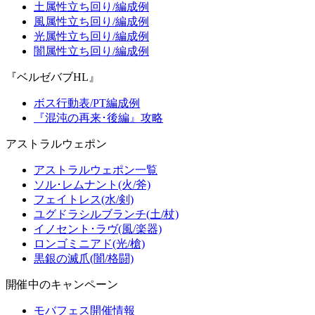
土属性立ち回り/編成例
風属性立ち回り/編成例
光属性立ち回り/編成例
闇属性立ち回り/編成例
『ベルゼバブHL』
ボス行動表/PT編成例
『混沌の再来･後編』攻略
アストラルウェポン
アストラルウェポン一覧
ソル･レムナント(火/斧)
フェイトレス(水/剣)
ユグドラシルブランチ(土/杖)
イノセント･ラヴ(風/楽器)
ロンゴミニアド(光/槍)
黒銀の滅爪(闇/格闘)
開催中のキャンペーン
モバフェス開催情報