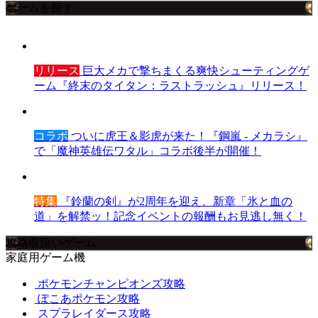
ゲームを探す
リリース
巨大メカで撃ちまくる爽快シューティングゲ
ーム『終末のタイタン：ラストラッシュ』リリース！
コラボ
ついに虎王＆影虎が来た！『鋼嵐 - メカラシ』
で「魔神英雄伝ワタル」コラボ後半が開催！
特集
『鈴蘭の剣』が2周年を迎え、新章「氷と血の
道」を解禁ッ！記念イベントの報酬もお見逃し無く！
攻略取扱いゲーム
家庭用ゲーム機
ポケモンチャンピオンズ攻略
ぽこあポケモン攻略
スプラレイダース攻略