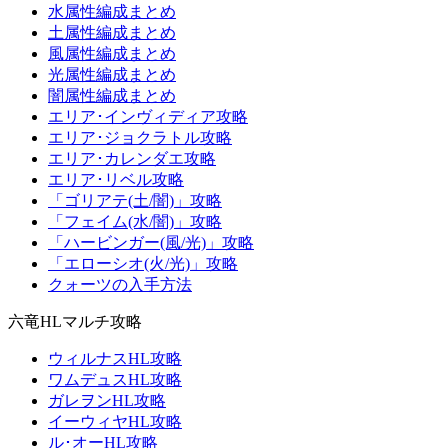
水属性編成まとめ
土属性編成まとめ
風属性編成まとめ
光属性編成まとめ
闇属性編成まとめ
エリア･インヴィディア攻略
エリア･ジョクラトル攻略
エリア･カレンダエ攻略
エリア･リベル攻略
「ゴリアテ(土/闇)」攻略
「フェイム(水/闇)」攻略
「ハービンガー(風/光)」攻略
「エローシオ(火/光)」攻略
クォーツの入手方法
六竜HLマルチ攻略
ウィルナスHL攻略
ワムデュスHL攻略
ガレヲンHL攻略
イーウィヤHL攻略
ル･オーHL攻略