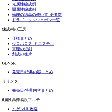
光属性編成例
闇属性編成例
極理の結晶の使い道･必要数
ドラゴニックウェポン一覧
錬成術の工房
仕様まとめ
ウロボロス･ミニステル
真理の短剣
創成の魂片
GBVSR
発売日/特典内容まとめ
リリンク
発売日/特典内容まとめ
6属性高難易度マルチ
ムゲンHL攻略