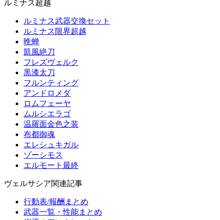
ルミナス超越
ルミナス武器交換セット
ルミナス限界超越
晩蝉
凱風絶刀
フレズヴェルク
黒漆太刀
フルンティング
アンドロメダ
ロムフェーヤ
ムルシエラゴ
温羅面金色之装
布都御魂
エレシュキガル
ゾーシモス
エルモート最終
ヴェルサシア関連記事
行動表/報酬まとめ
武器一覧・性能まとめ