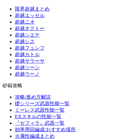
限界超越まとめ
超越エッセル
超越ニオ
超越オクトー
超越シエテ
超越シス
超越フュンフ
超越カトル
超越サラーサ
超越ソーン
超越ウーノ
砂箱攻略
攻略/進め方解説
礎シリーズ武器性能一覧
ミーレス武器性能一覧
EXスキルの性能一覧
『セフィラ』武器一覧
効率周回編成/おすすめ場所
火属性編成まとめ