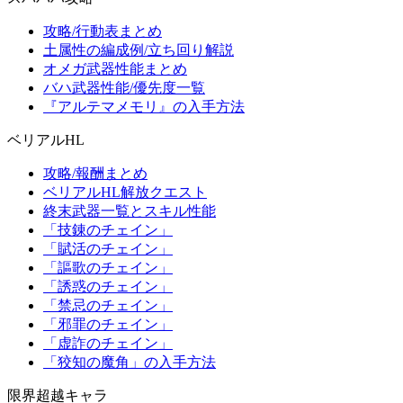
攻略/行動表まとめ
土属性の編成例/立ち回り解説
オメガ武器性能まとめ
バハ武器性能/優先度一覧
『アルテマメモリ』の入手方法
ベリアルHL
攻略/報酬まとめ
ベリアルHL解放クエスト
終末武器一覧とスキル性能
「技錬のチェイン」
「賦活のチェイン」
「謳歌のチェイン」
「誘惑のチェイン」
「禁忌のチェイン」
「邪罪のチェイン」
「虚詐のチェイン」
「狡知の魔角」の入手方法
限界超越キャラ