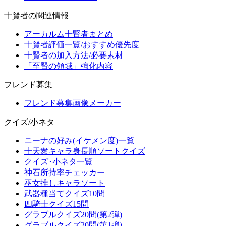
十賢者の関連情報
アーカルム十賢者まとめ
十賢者評価一覧/おすすめ優先度
十賢者の加入方法/必要素材
「至賢の領域」強化内容
フレンド募集
フレンド募集画像メーカー
クイズ/小ネタ
ニーナの好み(イケメン度)一覧
十天衆キャラ身長順ソートクイズ
クイズ･小ネタ一覧
神石所持率チェッカー
巫女推しキャラソート
武器種当てクイズ10問
四騎士クイズ15問
グラブルクイズ20問(第2弾)
グラブルクイズ20問(第1弾)