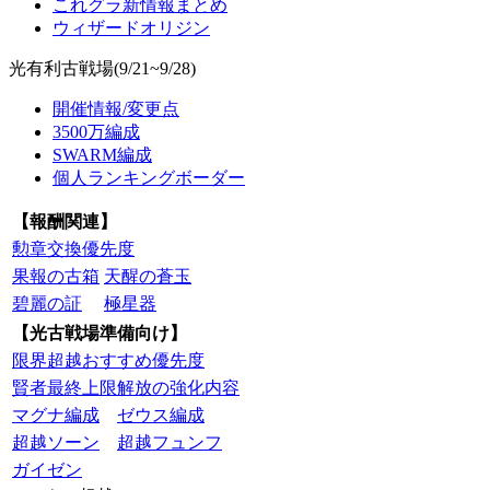
これグラ新情報まとめ
ウィザードオリジン
光有利古戦場(9/21~9/28)
開催情報/変更点
3500万編成
SWARM編成
個人ランキングボーダー
【報酬関連】
勲章交換優先度
果報の古箱
天醒の蒼玉
碧麗の証
極星器
【光古戦場準備向け】
限界超越おすすめ優先度
賢者最終上限解放の強化内容
マグナ編成
ゼウス編成
超越ソーン
超越フュンフ
ガイゼン