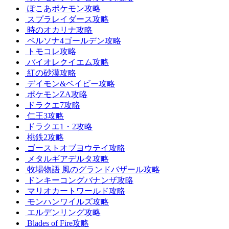
ぽこあポケモン攻略
スプラレイダース攻略
時のオカリナ攻略
ペルソナ4ゴールデン攻略
トモコレ攻略
バイオレクイエム攻略
紅の砂漠攻略
デイモン&ベイビー攻略
ポケモンZA攻略
ドラクエ7攻略
仁王3攻略
ドラクエ1・2攻略
桃鉄2攻略
ゴーストオブヨウテイ攻略
メタルギアデルタ攻略
牧場物語 風のグランドバザール攻略
ドンキーコングバナンザ攻略
マリオカートワールド攻略
モンハンワイルズ攻略
エルデンリング攻略
Blades of Fire攻略