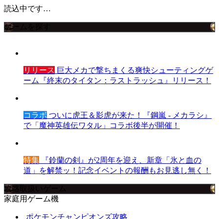
読込中です…
ゲームを探す
リリース
巨大メカで撃ちまくる爽快シューティングゲ
ーム『終末のタイタン：ラストラッシュ』リリース！
コラボ
ついに虎王＆影虎が来た！『鋼嵐 - メカラシ』
で「魔神英雄伝ワタル」コラボ後半が開催！
特集
『鈴蘭の剣』が2周年を迎え、新章「氷と血の
道」を解禁ッ！記念イベントの報酬もお見逃し無く！
攻略取扱いゲーム
家庭用ゲーム機
ポケモンチャンピオンズ攻略