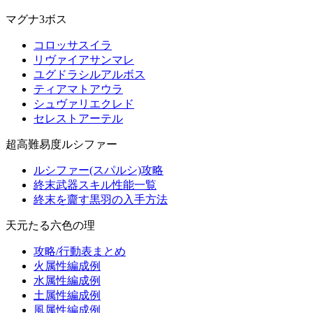
マグナ3ボス
コロッサスイラ
リヴァイアサンマレ
ユグドラシルアルボス
ティアマトアウラ
シュヴァリエクレド
セレストアーテル
超高難易度ルシファー
ルシファー(スパルシ)攻略
終末武器スキル性能一覧
終末を齎す黒羽の入手方法
天元たる六色の理
攻略/行動表まとめ
火属性編成例
水属性編成例
土属性編成例
風属性編成例