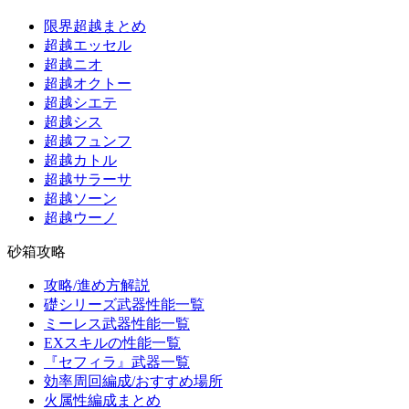
限界超越まとめ
超越エッセル
超越ニオ
超越オクトー
超越シエテ
超越シス
超越フュンフ
超越カトル
超越サラーサ
超越ソーン
超越ウーノ
砂箱攻略
攻略/進め方解説
礎シリーズ武器性能一覧
ミーレス武器性能一覧
EXスキルの性能一覧
『セフィラ』武器一覧
効率周回編成/おすすめ場所
火属性編成まとめ