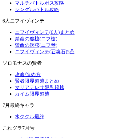
マルチバトルボス攻略
シングルバトル攻略
6人ニフイヴィンテ
ニフイヴィンテ(6人)まとめ
禁命の魔槍(ニフ槍)
禁命の溟弦(ニフ琴)
ニフイヴィンテ(召喚石)5凸
ソロモナスの賢者
攻略/進め方
賢者限界超越まとめ
マリアテレサ限界超越
カイム限界超越
7月最終キャラ
水ククル最終
これグラ7月号