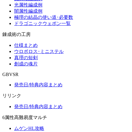
光属性編成例
闇属性編成例
極理の結晶の使い道･必要数
ドラゴニックウェポン一覧
錬成術の工房
仕様まとめ
ウロボロス･ミニステル
真理の短剣
創成の魂片
GBVSR
発売日/特典内容まとめ
リリンク
発売日/特典内容まとめ
6属性高難易度マルチ
ムゲンHL攻略