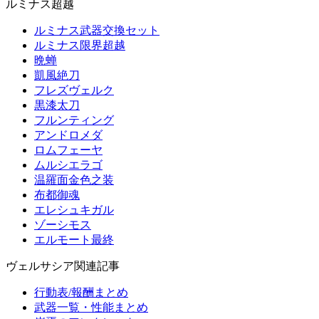
ルミナス超越
ルミナス武器交換セット
ルミナス限界超越
晩蝉
凱風絶刀
フレズヴェルク
黒漆太刀
フルンティング
アンドロメダ
ロムフェーヤ
ムルシエラゴ
温羅面金色之装
布都御魂
エレシュキガル
ゾーシモス
エルモート最終
ヴェルサシア関連記事
行動表/報酬まとめ
武器一覧・性能まとめ