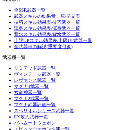
全SSR武器一覧
武器スキルの効果量一覧/早見表
技巧スキル効果表/技巧武器一覧
渾身スキル効果表/渾身武器一覧
背水スキル効果表/背水武器一覧
上限UPスキル効果表/上限UP武器一覧
全武器種の解説(重要度付き)
武器種一覧
リミテッド武器一覧
ヴィンテージ武器一覧
レヴァンス武器一覧
マグナ3武器一覧
六道神器一覧
マグナ2武器一覧
マグナ武器評価一覧
スペリオルシリーズ武器一覧
EX攻刃武器一覧
バハムートウェポン
エピックウェポン性能一覧