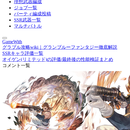
理想武器編成
ジョブ一覧
パーティ編成投稿
SSR武器一覧
マルチバトル
GameWith
グラブル攻略wiki｜グランブルーファンタジー徹底解説
SSRキャラ評価一覧
オイゲン(リミテッド)の評価/最終後の性能検証まとめ
コメント一覧