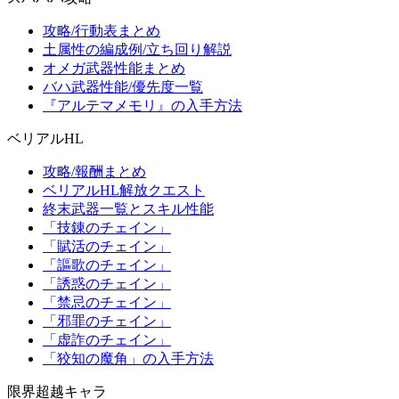
攻略/行動表まとめ
土属性の編成例/立ち回り解説
オメガ武器性能まとめ
バハ武器性能/優先度一覧
『アルテマメモリ』の入手方法
ベリアルHL
攻略/報酬まとめ
ベリアルHL解放クエスト
終末武器一覧とスキル性能
「技錬のチェイン」
「賦活のチェイン」
「謳歌のチェイン」
「誘惑のチェイン」
「禁忌のチェイン」
「邪罪のチェイン」
「虚詐のチェイン」
「狡知の魔角」の入手方法
限界超越キャラ