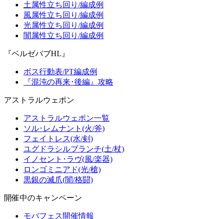
土属性立ち回り/編成例
風属性立ち回り/編成例
光属性立ち回り/編成例
闇属性立ち回り/編成例
『ベルゼバブHL』
ボス行動表/PT編成例
『混沌の再来･後編』攻略
アストラルウェポン
アストラルウェポン一覧
ソル･レムナント(火/斧)
フェイトレス(水/剣)
ユグドラシルブランチ(土/杖)
イノセント･ラヴ(風/楽器)
ロンゴミニアド(光/槍)
黒銀の滅爪(闇/格闘)
開催中のキャンペーン
モバフェス開催情報