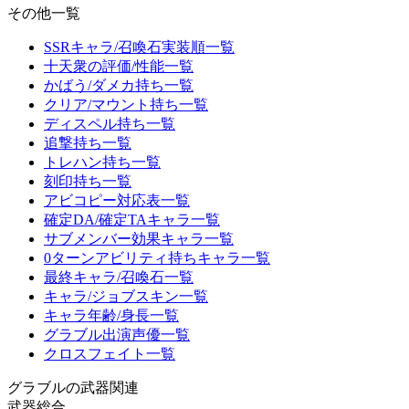
その他一覧
SSRキャラ/召喚石実装順一覧
十天衆の評価/性能一覧
かばう/ダメカ持ち一覧
クリア/マウント持ち一覧
ディスペル持ち一覧
追撃持ち一覧
トレハン持ち一覧
刻印持ち一覧
アビコピー対応表一覧
確定DA/確定TAキャラ一覧
サブメンバー効果キャラ一覧
0ターンアビリティ持ちキャラ一覧
最終キャラ/召喚石一覧
キャラ/ジョブスキン一覧
キャラ年齢/身長一覧
グラブル出演声優一覧
クロスフェイト一覧
グラブルの武器関連
武器総合