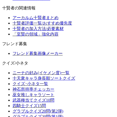
十賢者の関連情報
アーカルム十賢者まとめ
十賢者評価一覧/おすすめ優先度
十賢者の加入方法/必要素材
「至賢の領域」強化内容
フレンド募集
フレンド募集画像メーカー
クイズ/小ネタ
ニーナの好み(イケメン度)一覧
十天衆キャラ身長順ソートクイズ
クイズ･小ネタ一覧
神石所持率チェッカー
巫女推しキャラソート
武器種当てクイズ10問
四騎士クイズ15問
グラブルクイズ20問(第2弾)
グラブルクイズ20問(第1弾)