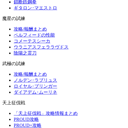
鎖断鉄鋼拳
ギタロン･マエストロ
魔星の試練
攻略/報酬まとめ
ペルフィードの性能
コメーテスシーカ
ウラニアスフェララヴドス
陰陽之霊刀
武極の試練
攻略/報酬まとめ
ノルデン･ラブリュス
ロイヤル･ブリンガー
ダイアデム･ムーリネ
天上征伐戦
「天上征伐戦」攻略情報まとめ
PROUD攻略
PROUD+攻略