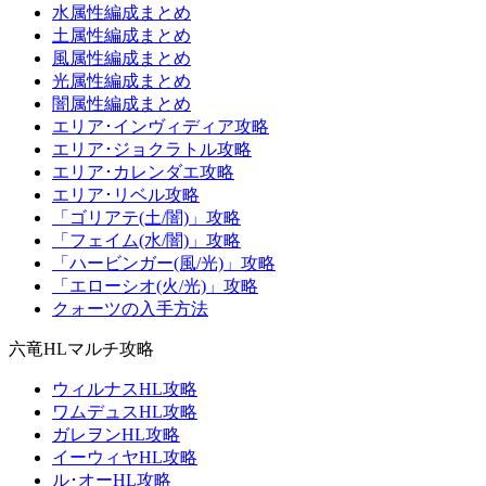
水属性編成まとめ
土属性編成まとめ
風属性編成まとめ
光属性編成まとめ
闇属性編成まとめ
エリア･インヴィディア攻略
エリア･ジョクラトル攻略
エリア･カレンダエ攻略
エリア･リベル攻略
「ゴリアテ(土/闇)」攻略
「フェイム(水/闇)」攻略
「ハービンガー(風/光)」攻略
「エローシオ(火/光)」攻略
クォーツの入手方法
六竜HLマルチ攻略
ウィルナスHL攻略
ワムデュスHL攻略
ガレヲンHL攻略
イーウィヤHL攻略
ル･オーHL攻略