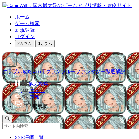
ホーム
ゲーム検索
新規登録
ログイン
2カラム
3カラム
グラブル攻略wiki｜グランブルーファンタジー徹底解説
他の攻略
コミュ
速報
掲示板
SSR評価一覧