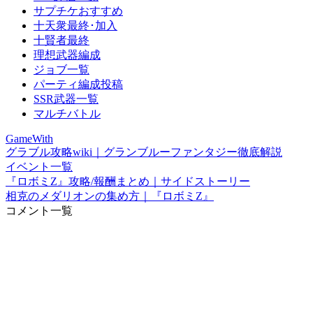
サプチケおすすめ
十天衆最終･加入
十賢者最終
理想武器編成
ジョブ一覧
パーティ編成投稿
SSR武器一覧
マルチバトル
GameWith
グラブル攻略wiki｜グランブルーファンタジー徹底解説
イベント一覧
『ロボミZ』攻略/報酬まとめ｜サイドストーリー
相克のメダリオンの集め方｜『ロボミZ』
コメント一覧