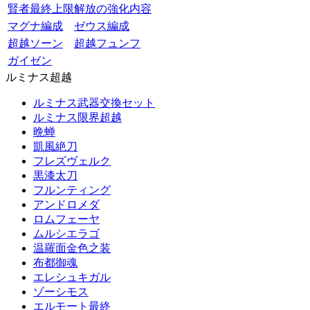
賢者最終上限解放の強化内容
マグナ編成
ゼウス編成
超越ソーン
超越フュンフ
ガイゼン
ルミナス超越
ルミナス武器交換セット
ルミナス限界超越
晩蝉
凱風絶刀
フレズヴェルク
黒漆太刀
フルンティング
アンドロメダ
ロムフェーヤ
ムルシエラゴ
温羅面金色之装
布都御魂
エレシュキガル
ゾーシモス
エルモート最終