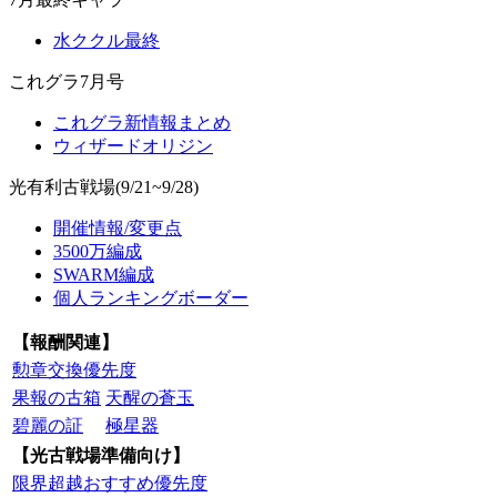
水ククル最終
これグラ7月号
これグラ新情報まとめ
ウィザードオリジン
光有利古戦場(9/21~9/28)
開催情報/変更点
3500万編成
SWARM編成
個人ランキングボーダー
【報酬関連】
勲章交換優先度
果報の古箱
天醒の蒼玉
碧麗の証
極星器
【光古戦場準備向け】
限界超越おすすめ優先度