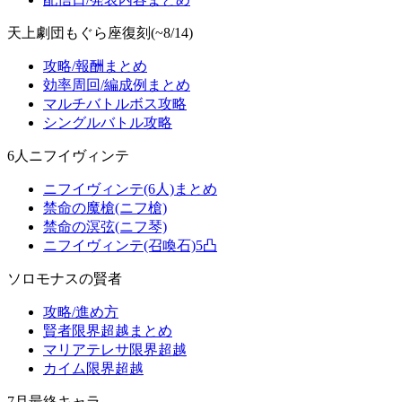
天上劇団もぐら座復刻(~8/14)
攻略/報酬まとめ
効率周回/編成例まとめ
マルチバトルボス攻略
シングルバトル攻略
6人ニフイヴィンテ
ニフイヴィンテ(6人)まとめ
禁命の魔槍(ニフ槍)
禁命の溟弦(ニフ琴)
ニフイヴィンテ(召喚石)5凸
ソロモナスの賢者
攻略/進め方
賢者限界超越まとめ
マリアテレサ限界超越
カイム限界超越
7月最終キャラ