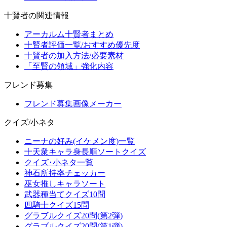
十賢者の関連情報
アーカルム十賢者まとめ
十賢者評価一覧/おすすめ優先度
十賢者の加入方法/必要素材
「至賢の領域」強化内容
フレンド募集
フレンド募集画像メーカー
クイズ/小ネタ
ニーナの好み(イケメン度)一覧
十天衆キャラ身長順ソートクイズ
クイズ･小ネタ一覧
神石所持率チェッカー
巫女推しキャラソート
武器種当てクイズ10問
四騎士クイズ15問
グラブルクイズ20問(第2弾)
グラブルクイズ20問(第1弾)