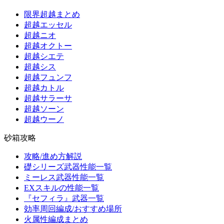
限界超越まとめ
超越エッセル
超越ニオ
超越オクトー
超越シエテ
超越シス
超越フュンフ
超越カトル
超越サラーサ
超越ソーン
超越ウーノ
砂箱攻略
攻略/進め方解説
礎シリーズ武器性能一覧
ミーレス武器性能一覧
EXスキルの性能一覧
『セフィラ』武器一覧
効率周回編成/おすすめ場所
火属性編成まとめ