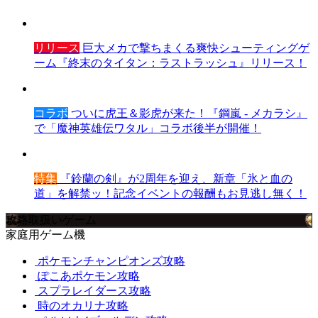
リリース
巨大メカで撃ちまくる爽快シューティングゲ
ーム『終末のタイタン：ラストラッシュ』リリース！
コラボ
ついに虎王＆影虎が来た！『鋼嵐 - メカラシ』
で「魔神英雄伝ワタル」コラボ後半が開催！
特集
『鈴蘭の剣』が2周年を迎え、新章「氷と血の
道」を解禁ッ！記念イベントの報酬もお見逃し無く！
攻略取扱いゲーム
家庭用ゲーム機
ポケモンチャンピオンズ攻略
ぽこあポケモン攻略
スプラレイダース攻略
時のオカリナ攻略