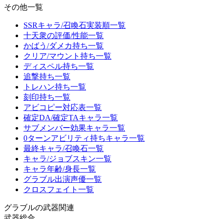
その他一覧
SSRキャラ/召喚石実装順一覧
十天衆の評価/性能一覧
かばう/ダメカ持ち一覧
クリア/マウント持ち一覧
ディスペル持ち一覧
追撃持ち一覧
トレハン持ち一覧
刻印持ち一覧
アビコピー対応表一覧
確定DA/確定TAキャラ一覧
サブメンバー効果キャラ一覧
0ターンアビリティ持ちキャラ一覧
最終キャラ/召喚石一覧
キャラ/ジョブスキン一覧
キャラ年齢/身長一覧
グラブル出演声優一覧
クロスフェイト一覧
グラブルの武器関連
武器総合