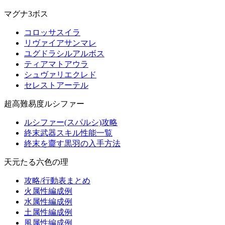
マグナ3ボス
コロッサスイラ
リヴァイアサンマレ
ユグドラシルアルボス
ティアマトアウラ
シュヴァリエクレド
セレストアーテル
超高難易度ルシファー
ルシファー(スパルシ)攻略
終末武器スキル性能一覧
終末を齎す黒羽の入手方法
天元たる六色の理
攻略/行動表まとめ
火属性編成例
水属性編成例
土属性編成例
風属性編成例