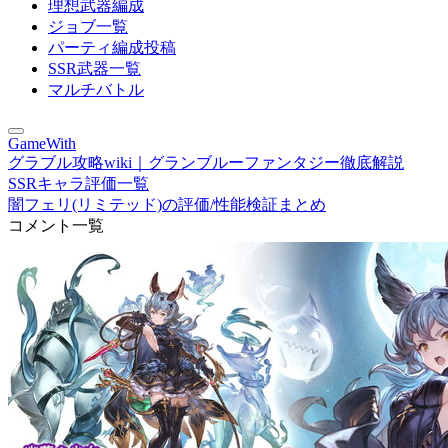
理想武器編成
ジョブ一覧
パーティ編成投稿
SSR武器一覧
マルチバトル
GameWith
グラブル攻略wiki｜グランブルーファンタジー徹底解説
SSRキャラ評価一覧
闇フェリ(リミテッド)の評価/性能検証まとめ
コメント一覧