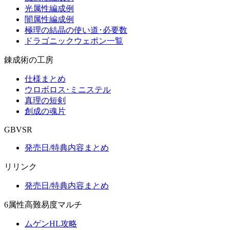
光属性編成例
闇属性編成例
極理の結晶の使い道･必要数
ドラゴニックウェポン一覧
錬成術の工房
仕様まとめ
ウロボロス･ミニステル
真理の短剣
創成の魂片
GBVSR
発売日/特典内容まとめ
リリンク
発売日/特典内容まとめ
6属性高難易度マルチ
ムゲンHL攻略