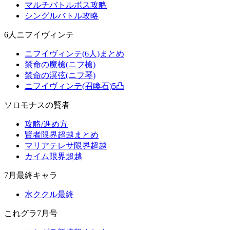
マルチバトルボス攻略
シングルバトル攻略
6人ニフイヴィンテ
ニフイヴィンテ(6人)まとめ
禁命の魔槍(ニフ槍)
禁命の溟弦(ニフ琴)
ニフイヴィンテ(召喚石)5凸
ソロモナスの賢者
攻略/進め方
賢者限界超越まとめ
マリアテレサ限界超越
カイム限界超越
7月最終キャラ
水ククル最終
これグラ7月号