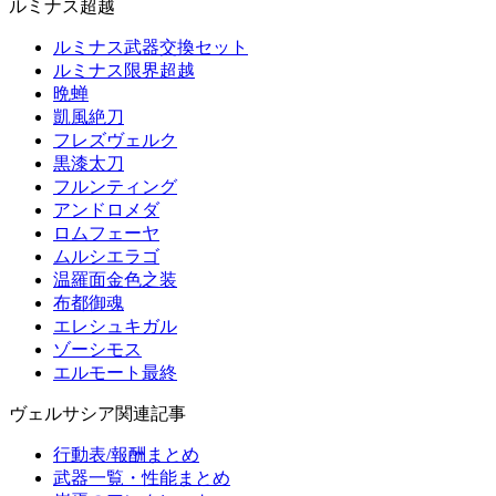
ルミナス超越
ルミナス武器交換セット
ルミナス限界超越
晩蝉
凱風絶刀
フレズヴェルク
黒漆太刀
フルンティング
アンドロメダ
ロムフェーヤ
ムルシエラゴ
温羅面金色之装
布都御魂
エレシュキガル
ゾーシモス
エルモート最終
ヴェルサシア関連記事
行動表/報酬まとめ
武器一覧・性能まとめ