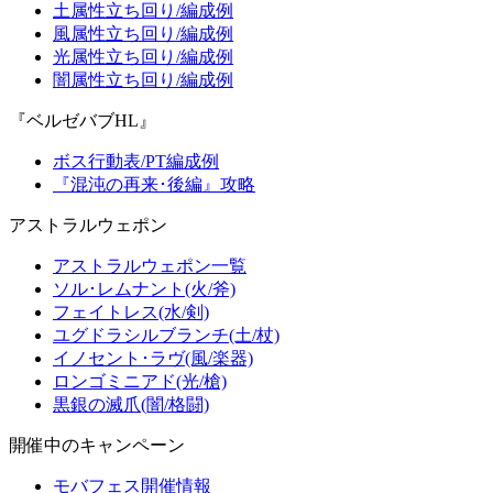
土属性立ち回り/編成例
風属性立ち回り/編成例
光属性立ち回り/編成例
闇属性立ち回り/編成例
『ベルゼバブHL』
ボス行動表/PT編成例
『混沌の再来･後編』攻略
アストラルウェポン
アストラルウェポン一覧
ソル･レムナント(火/斧)
フェイトレス(水/剣)
ユグドラシルブランチ(土/杖)
イノセント･ラヴ(風/楽器)
ロンゴミニアド(光/槍)
黒銀の滅爪(闇/格闘)
開催中のキャンペーン
モバフェス開催情報