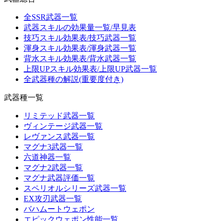
全SSR武器一覧
武器スキルの効果量一覧/早見表
技巧スキル効果表/技巧武器一覧
渾身スキル効果表/渾身武器一覧
背水スキル効果表/背水武器一覧
上限UPスキル効果表/上限UP武器一覧
全武器種の解説(重要度付き)
武器種一覧
リミテッド武器一覧
ヴィンテージ武器一覧
レヴァンス武器一覧
マグナ3武器一覧
六道神器一覧
マグナ2武器一覧
マグナ武器評価一覧
スペリオルシリーズ武器一覧
EX攻刃武器一覧
バハムートウェポン
エピックウェポン性能一覧