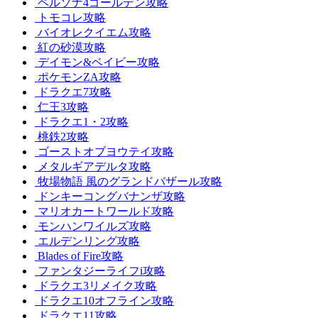
ペルソナ4ゴールデン攻略
トモコレ攻略
バイオレクイエム攻略
紅の砂漠攻略
デイモン&ベイビー攻略
ポケモンZA攻略
ドラクエ7攻略
仁王3攻略
ドラクエ1・2攻略
桃鉄2攻略
ゴーストオブヨウテイ攻略
メタルギアデルタ攻略
牧場物語 風のグランドバザール攻略
ドンキーコングバナンザ攻略
マリオカートワールド攻略
モンハンワイルズ攻略
エルデンリング攻略
Blades of Fire攻略
ファンタジーライフi攻略
ドラクエ3リメイク攻略
ドラクエ10オフライン攻略
ドラクエ11攻略