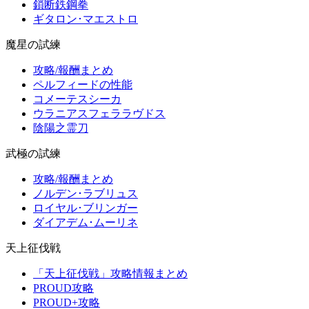
鎖断鉄鋼拳
ギタロン･マエストロ
魔星の試練
攻略/報酬まとめ
ペルフィードの性能
コメーテスシーカ
ウラニアスフェララヴドス
陰陽之霊刀
武極の試練
攻略/報酬まとめ
ノルデン･ラブリュス
ロイヤル･ブリンガー
ダイアデム･ムーリネ
天上征伐戦
「天上征伐戦」攻略情報まとめ
PROUD攻略
PROUD+攻略