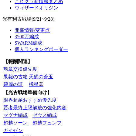
これグラ新情報まとめ
ウィザードオリジン
光有利古戦場(9/21~9/28)
開催情報/変更点
3500万編成
SWARM編成
個人ランキングボーダー
【報酬関連】
勲章交換優先度
果報の古箱
天醒の蒼玉
碧麗の証
極星器
【光古戦場準備向け】
限界超越おすすめ優先度
賢者最終上限解放の強化内容
マグナ編成
ゼウス編成
超越ソーン
超越フュンフ
ガイゼン