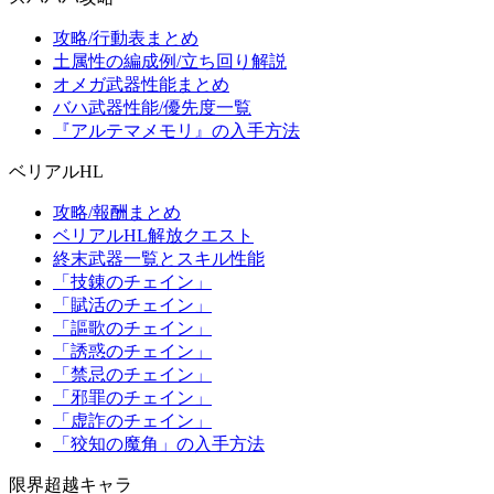
攻略/行動表まとめ
土属性の編成例/立ち回り解説
オメガ武器性能まとめ
バハ武器性能/優先度一覧
『アルテマメモリ』の入手方法
ベリアルHL
攻略/報酬まとめ
ベリアルHL解放クエスト
終末武器一覧とスキル性能
「技錬のチェイン」
「賦活のチェイン」
「謳歌のチェイン」
「誘惑のチェイン」
「禁忌のチェイン」
「邪罪のチェイン」
「虚詐のチェイン」
「狡知の魔角」の入手方法
限界超越キャラ