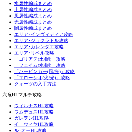
水属性編成まとめ
土属性編成まとめ
風属性編成まとめ
光属性編成まとめ
闇属性編成まとめ
エリア･インヴィディア攻略
エリア･ジョクラトル攻略
エリア･カレンダエ攻略
エリア･リベル攻略
「ゴリアテ(土/闇)」攻略
「フェイム(水/闇)」攻略
「ハービンガー(風/光)」攻略
「エローシオ(火/光)」攻略
クォーツの入手方法
六竜HLマルチ攻略
ウィルナスHL攻略
ワムデュスHL攻略
ガレヲンHL攻略
イーウィヤHL攻略
ル･オーHL攻略