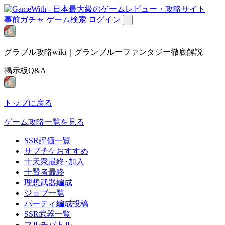
事前ガチャ
ゲーム検索
ログイン
グラブル攻略wiki｜グランブルーファンタジー徹底解説
掲示板Q&A
トップに戻る
ゲーム攻略一覧を見る
SSR評価一覧
サプチケおすすめ
十天衆最終･加入
十賢者最終
理想武器編成
ジョブ一覧
パーティ編成投稿
SSR武器一覧
マルチバトル