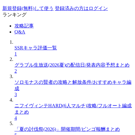
新規登録(無料)して使う
登録済みの方はログイン
ランキング
攻略記事
Q&A
SSRキャラ評価一覧
1
グラブル生放送(2026夏)の配信日/発表内容予想まとめ
2
ソロモナスの賢者の攻略と解放条件/おすすめキャラ編
成
3
ニフイヴィンテHARD(6人マルチ)攻略/フルオート編成
まとめ
4
「夏の討伐祭(2026)」開催期間/ビンゴ報酬まとめ