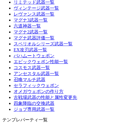
リミテッド武器一覧
ヴィンテージ武器一覧
レヴァンス武器一覧
マグナ3武器一覧
六道神器一覧
マグナ2武器一覧
マグナ武器評価一覧
スペリオルシリーズ武器一覧
EX攻刃武器一覧
バハムートウェポン
エピックウェポン性能一覧
コスモス武器一覧
アンセスタル武器一覧
召喚マルチ武器
セラフィックウェポン
オメガウェポンの作り方
古戦場武器の性能と属性変更先
四象降臨の交換武器
ジョブ専用武器一覧
テンプレパーティ一覧