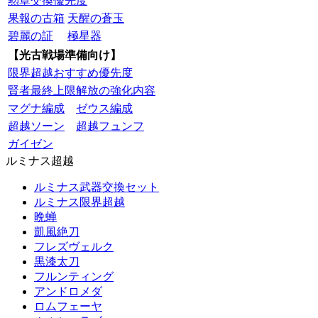
勲章交換優先度
果報の古箱
天醒の蒼玉
碧麗の証
極星器
【光古戦場準備向け】
限界超越おすすめ優先度
賢者最終上限解放の強化内容
マグナ編成
ゼウス編成
超越ソーン
超越フュンフ
ガイゼン
ルミナス超越
ルミナス武器交換セット
ルミナス限界超越
晩蝉
凱風絶刀
フレズヴェルク
黒漆太刀
フルンティング
アンドロメダ
ロムフェーヤ