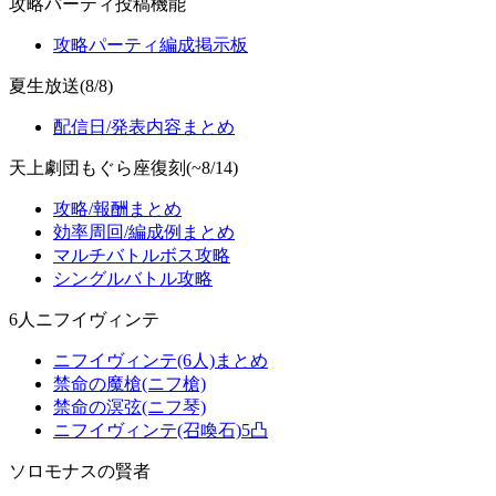
攻略パーティ投稿機能
攻略パーティ編成掲示板
夏生放送(8/8)
配信日/発表内容まとめ
天上劇団もぐら座復刻(~8/14)
攻略/報酬まとめ
効率周回/編成例まとめ
マルチバトルボス攻略
シングルバトル攻略
6人ニフイヴィンテ
ニフイヴィンテ(6人)まとめ
禁命の魔槍(ニフ槍)
禁命の溟弦(ニフ琴)
ニフイヴィンテ(召喚石)5凸
ソロモナスの賢者