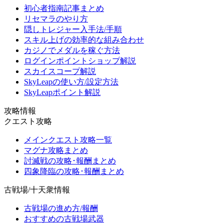
初心者指南記事まとめ
リセマラのやり方
隠しトレジャー入手法/手順
スキル上げの効率的な組み合わせ
カジノでメダルを稼ぐ方法
ログインポイントショップ解説
スカイスコープ解説
SkyLeapの使い方/設定方法
SkyLeapポイント解説
攻略情報
クエスト攻略
メインクエスト攻略一覧
マグナ攻略まとめ
討滅戦の攻略･報酬まとめ
四象降臨の攻略･報酬まとめ
古戦場/十天衆情報
古戦場の進め方/報酬
おすすめの古戦場武器