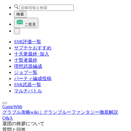
検索
ご意見
SSR評価一覧
サプチケおすすめ
十天衆最終･加入
十賢者最終
理想武器編成
ジョブ一覧
パーティ編成投稿
SSR武器一覧
マルチバトル
GameWith
グラブル攻略wiki｜グランブルーファンタジー徹底解説
Q&A
退団の挨拶について
質問と回答