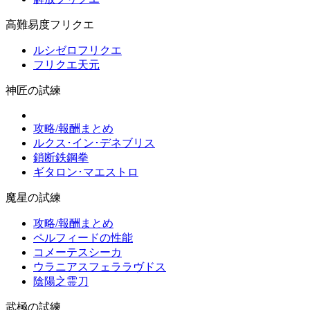
高難易度フリクエ
ルシゼロフリクエ
フリクエ天元
神匠の試練
攻略/報酬まとめ
ルクス･イン･デネブリス
鎖断鉄鋼拳
ギタロン･マエストロ
魔星の試練
攻略/報酬まとめ
ペルフィードの性能
コメーテスシーカ
ウラニアスフェララヴドス
陰陽之霊刀
武極の試練