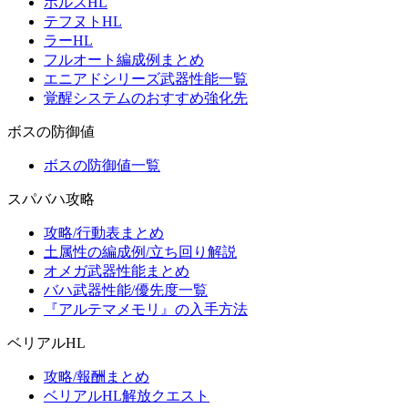
ホルスHL
テフヌトHL
ラーHL
フルオート編成例まとめ
エニアドシリーズ武器性能一覧
覚醒システムのおすすめ強化先
ボスの防御値
ボスの防御値一覧
スパバハ攻略
攻略/行動表まとめ
土属性の編成例/立ち回り解説
オメガ武器性能まとめ
バハ武器性能/優先度一覧
『アルテマメモリ』の入手方法
ベリアルHL
攻略/報酬まとめ
ベリアルHL解放クエスト