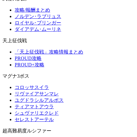
攻略/報酬まとめ
ノルデン･ラブリュス
ロイヤル･ブリンガー
ダイアデム･ムーリネ
天上征伐戦
「天上征伐戦」攻略情報まとめ
PROUD攻略
PROUD+攻略
マグナ3ボス
コロッサスイラ
リヴァイアサンマレ
ユグドラシルアルボス
ティアマトアウラ
シュヴァリエクレド
セレストアーテル
超高難易度ルシファー