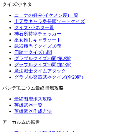
クイズ/小ネタ
ニーナの好み(イケメン度)一覧
十天衆キャラ身長順ソートクイズ
クイズ･小ネタ一覧
神石所持率チェッカー
巫女推しキャラソート
武器種当てクイズ10問
四騎士クイズ15問
グラブルクイズ20問(第2弾)
グラブルクイズ20問(第1弾)
魔法戦士タイムアタック
グラブル楽器武器クイズ(全20問)
パンデモニウム最終階層攻略
最終階層ボス攻略
英雄武器一覧
英雄武器作成方法
アーカルムの転世