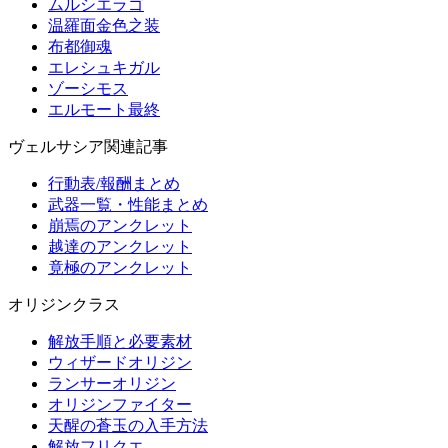
ムルシエラゴ
温羅面金色之装
布都御魂
エレシュキガル
ゾーシモス
エルモート最終
ヴェルサシア関連記事
行動表/報酬まとめ
武器一覧・性能まとめ
崩焉のアンクレット
越達のアンクレット
竟極のアンクレット
オリジンクラス
解放手順と必要素材
ウィザードオリジン
ランサーオリジン
オリジンファイター
天醒の蒼玉の入手方法
解放フリクエ