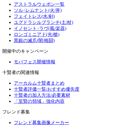
アストラルウェポン一覧
ソル･レムナント(火/斧)
フェイトレス(水/剣)
ユグドラシルブランチ(土/杖)
イノセント･ラヴ(風/楽器)
ロンゴミニアド(光/槍)
黒銀の滅爪(闇/格闘)
開催中のキャンペーン
モバフェス開催情報
十賢者の関連情報
アーカルム十賢者まとめ
十賢者評価一覧/おすすめ優先度
十賢者の加入方法/必要素材
「至賢の領域」強化内容
フレンド募集
フレンド募集画像メーカー