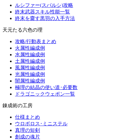
ルシファー(スパルシ)攻略
終末武器スキル性能一覧
終末を齎す黒羽の入手方法
天元たる六色の理
攻略/行動表まとめ
火属性編成例
水属性編成例
土属性編成例
風属性編成例
光属性編成例
闇属性編成例
極理の結晶の使い道･必要数
ドラゴニックウェポン一覧
錬成術の工房
仕様まとめ
ウロボロス･ミニステル
真理の短剣
創成の魂片