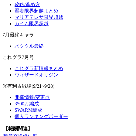
攻略/進め方
賢者限界超越まとめ
マリアテレサ限界超越
カイム限界超越
7月最終キャラ
水ククル最終
これグラ7月号
これグラ新情報まとめ
ウィザードオリジン
光有利古戦場(9/21~9/28)
開催情報/変更点
3500万編成
SWARM編成
個人ランキングボーダー
【報酬関連】