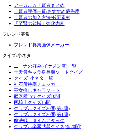
アーカルム十賢者まとめ
十賢者評価一覧/おすすめ優先度
十賢者の加入方法/必要素材
「至賢の領域」強化内容
フレンド募集
フレンド募集画像メーカー
クイズ/小ネタ
ニーナの好み(イケメン度)一覧
十天衆キャラ身長順ソートクイズ
クイズ･小ネタ一覧
神石所持率チェッカー
巫女推しキャラソート
武器種当てクイズ10問
四騎士クイズ15問
グラブルクイズ20問(第2弾)
グラブルクイズ20問(第1弾)
魔法戦士タイムアタック
グラブル楽器武器クイズ(全20問)