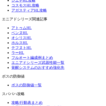
シエテHL攻略
コスモスHL攻略
アガスティアHL攻略
エニアドシリーズ関連記事
アトゥムHL
ベンヌHL
オシリスHL
ホルスHL
テフヌトHL
ラーHL
フルオート編成例まとめ
エニアドシリーズ武器性能一覧
覚醒システムのおすすめ強化先
ボスの防御値
ボスの防御値一覧
スパバハ攻略
攻略/行動表まとめ