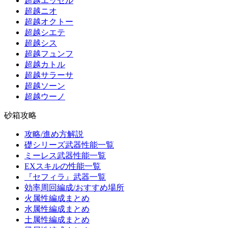
超越エッセル
超越ニオ
超越オクトー
超越シエテ
超越シス
超越フュンフ
超越カトル
超越サラーサ
超越ソーン
超越ウーノ
砂箱攻略
攻略/進め方解説
礎シリーズ武器性能一覧
ミーレス武器性能一覧
EXスキルの性能一覧
『セフィラ』武器一覧
効率周回編成/おすすめ場所
火属性編成まとめ
水属性編成まとめ
土属性編成まとめ