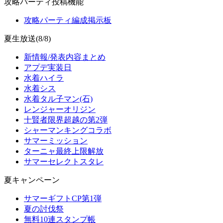
攻略パーティ投稿機能
攻略パーティ編成掲示板
夏生放送(8/8)
新情報/発表内容まとめ
アプデ実装日
水着ハイラ
水着シス
水着タル子マン(石)
レンジャーオリジン
十賢者限界超越の第2弾
シャーマンキングコラボ
サマーミッション
ターニャ最終上限解放
サマーセレクトスタレ
夏キャンペーン
サマーギフトCP第1弾
夏の討伐祭
無料10連スタンプ帳