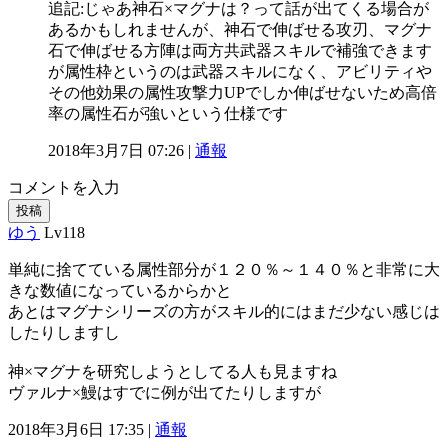
追記:じゃあ神石×マグナは？って話が出てくる場合が
あるかもしれませんが、神石で伸ばせる攻刃、マグナ
石で伸ばせる方陣は両方共武器スキルで補強できます
が属性枠というのは武器スキルになく、アビリティや
その他効果の属性攻撃力UPでしか伸ばせないため高倍
率の属性石が強いという仕様です
2018年3月7日 07:26 |
通報
コメントを入力
投稿
ゆう
Lv118
単純に捨てている属性部分が１２０％～１４０％と非常に大
きな数値になっているからかと
あとはマグナシリーズの方がスキル的にはまだ少ない感じは
したりしますし
神×マグナを研究しようとしてる人も見ますね
ヴァルナ×鰻はすでに例が出てたりしますが
2018年3月6日 17:35 |
通報