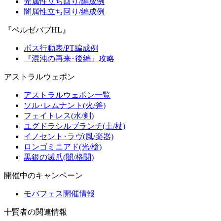
光属性立ち回り/編成例
闇属性立ち回り/編成例
『ベルゼバブHL』
ボス行動表/PT編成例
『混沌の再来･後編』攻略
アストラルウェポン
アストラルウェポン一覧
ソル･レムナント(火/斧)
フェイトレス(水/剣)
ユグドラシルブランチ(土/杖)
イノセント･ラヴ(風/楽器)
ロンゴミニアド(光/槍)
黒銀の滅爪(闇/格闘)
開催中のキャンペーン
モバフェス開催情報
十賢者の関連情報