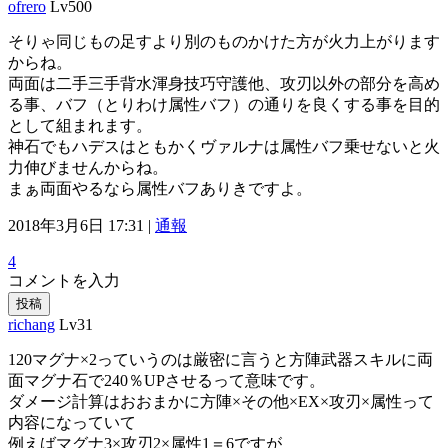
ofrero
Lv500
そりゃ同じもの足すより別のものかけた方が火力上がります
からね。
両面は二手三手背水渾身技巧守護他、攻刃以外の部分を高め
る事、バフ（とりわけ属性バフ）の通りを良くする事を目的
として組まれます。
神石でもハデスはともかくヴァルナは属性バフ乗せないと火
力伸びませんからね。
まぁ両面やるなら属性バフありきですよ。
2018年3月6日 17:31 |
通報
4
コメントを入力
投稿
richang
Lv31
120マグナ×2っていうのは厳密に言うと方陣武器スキルに両
面マグナ石で240％UPさせるって意味です。
ダメージ計算はおおまかに方陣×その他×EX×攻刃×属性って
内容になっていて
例えばマグナ3×攻刃2×属性1＝6ですが