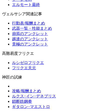
エルモート最終
ヴェルサシア関連記事
行動表/報酬まとめ
武器一覧・性能まとめ
崩焉のアンクレット
越達のアンクレット
竟極のアンクレット
高難易度フリクエ
ルシゼロフリクエ
フリクエ天元
神匠の試練
攻略/報酬まとめ
ルクス･イン･デネブリス
鎖断鉄鋼拳
ギタロン･マエストロ