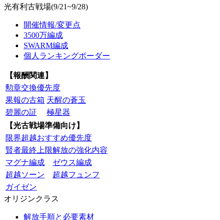
光有利古戦場(9/21~9/28)
開催情報/変更点
3500万編成
SWARM編成
個人ランキングボーダー
【報酬関連】
勲章交換優先度
果報の古箱
天醒の蒼玉
碧麗の証
極星器
【光古戦場準備向け】
限界超越おすすめ優先度
賢者最終上限解放の強化内容
マグナ編成
ゼウス編成
超越ソーン
超越フュンフ
ガイゼン
オリジンクラス
解放手順と必要素材