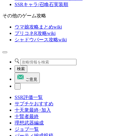
SSRキャラ/召喚石実装順
その他のゲーム攻略
ウマ娘攻略まとめwiki
プリコネR攻略wiki
シャドウバース攻略wiki
検索
ご意見
SSR評価一覧
サプチケおすすめ
十天衆最終･加入
十賢者最終
理想武器編成
ジョブ一覧
パーティ編成投稿