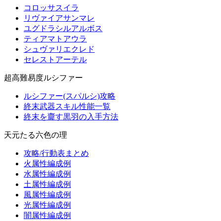
コロッサスイラ
リヴァイアサンマレ
ユグドラシルアルボス
ティアマトアウラ
シュヴァリエクレド
セレストアーテル
超高難易度ルシファー
ルシファー(スパルシ)攻略
終末武器スキル性能一覧
終末を齎す黒羽の入手方法
天元たる六色の理
攻略/行動表まとめ
火属性編成例
水属性編成例
土属性編成例
風属性編成例
光属性編成例
闇属性編成例