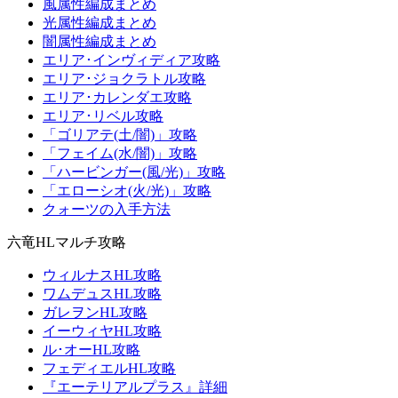
風属性編成まとめ
光属性編成まとめ
闇属性編成まとめ
エリア･インヴィディア攻略
エリア･ジョクラトル攻略
エリア･カレンダエ攻略
エリア･リベル攻略
「ゴリアテ(土/闇)」攻略
「フェイム(水/闇)」攻略
「ハービンガー(風/光)」攻略
「エローシオ(火/光)」攻略
クォーツの入手方法
六竜HLマルチ攻略
ウィルナスHL攻略
ワムデュスHL攻略
ガレヲンHL攻略
イーウィヤHL攻略
ル･オーHL攻略
フェディエルHL攻略
『エーテリアルプラス』詳細