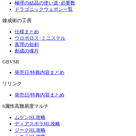
極理の結晶の使い道･必要数
ドラゴニックウェポン一覧
錬成術の工房
仕様まとめ
ウロボロス･ミニステル
真理の短剣
創成の魂片
GBVSR
発売日/特典内容まとめ
リリンク
発売日/特典内容まとめ
6属性高難易度マルチ
ムゲンHL攻略
ディアスポラHL攻略
ジークHL攻略