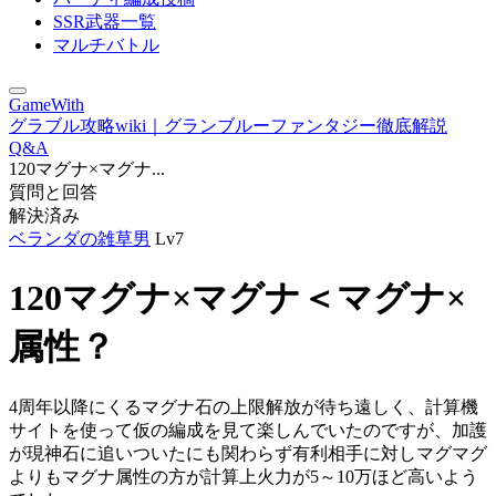
SSR武器一覧
マルチバトル
GameWith
グラブル攻略wiki｜グランブルーファンタジー徹底解説
Q&A
120マグナ×マグナ...
質問と回答
解決済み
ベランダの雑草男
Lv7
120マグナ×マグナ＜マグナ×
属性？
4周年以降にくるマグナ石の上限解放が待ち遠しく、計算機
サイトを使って仮の編成を見て楽しんでいたのですが、加護
が現神石に追いついたにも関わらず有利相手に対しマグマグ
よりもマグナ属性の方が計算上火力が5～10万ほど高いよう