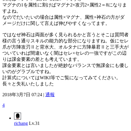
マグナの1を属性に割けばマグナ2×攻刃2×属性2＝8になりま
すよね。
なのでだいたいの場合は属性×マグナ、属性×神石の方がダ
メージだけに関して言えば伸びやすくなってます。
ではなぜ神石は両面が多く見られるかと言うとそこは質問者
様の言う通りスキルの能力的な部分になりますね。仮にセレ
爪が方陣攻刃Ⅱと背水大、オルタナに方陣暴君Ⅱと三手大が
ついていれば間違いなく闇はセレ×セレの一強ですがこの辺
りは課金要素の差とも考えています。
課金要素とは言いましたが絶妙なバランスで無課金にも優し
いのがグラブルですね。
計算式についてはWIKI等でご覧になってみてください。
長々と失礼いたしました
2018年3月7日 07:24 |
通報
4
richang
Lv.31