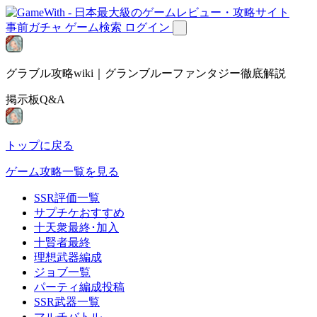
事前ガチャ
ゲーム検索
ログイン
グラブル攻略wiki｜グランブルーファンタジー徹底解説
掲示板Q&A
トップに戻る
ゲーム攻略一覧を見る
SSR評価一覧
サプチケおすすめ
十天衆最終･加入
十賢者最終
理想武器編成
ジョブ一覧
パーティ編成投稿
SSR武器一覧
マルチバトル