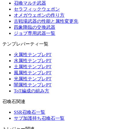
召喚マルチ武器
セラフィックウェポン
オメガウェポンの作り方
古戦場武器の性能と属性変更先
四象降臨の交換武器
ジョブ専用武器一覧
テンプレパーティ一覧
火属性テンプレPT
水属性テンプレPT
土属性テンプレPT
風属性テンプレPT
光属性テンプレPT
闇属性テンプレPT
ToT編成の組み方
召喚石関連
SSR召喚石一覧
サブ加護持ち召喚石一覧
トレジャー関連