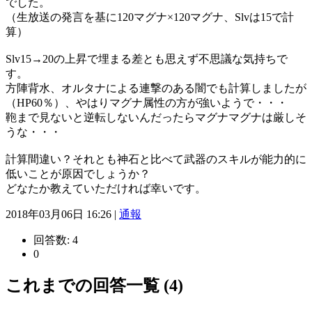
でした。
（生放送の発言を基に120マグナ×120マグナ、Slvは15で計
算）
Slv15→20の上昇で埋まる差とも思えず不思議な気持ちで
す。
方陣背水、オルタナによる連撃のある闇でも計算しましたが
（HP60％）、やはりマグナ属性の方が強いようで・・・
鞄まで見ないと逆転しないんだったらマグナマグナは厳しそ
うな・・・
計算間違い？それとも神石と比べて武器のスキルが能力的に
低いことが原因でしょうか？
どなたか教えていただければ幸いです。
2018年03月06日 16:26 |
通報
回答数:
4
0
これまでの回答一覧 (4)