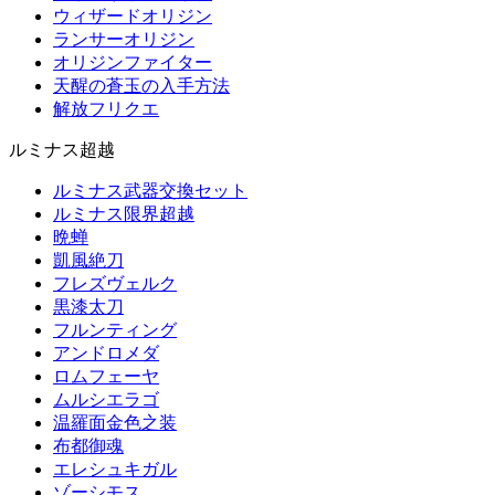
ウィザードオリジン
ランサーオリジン
オリジンファイター
天醒の蒼玉の入手方法
解放フリクエ
ルミナス超越
ルミナス武器交換セット
ルミナス限界超越
晩蝉
凱風絶刀
フレズヴェルク
黒漆太刀
フルンティング
アンドロメダ
ロムフェーヤ
ムルシエラゴ
温羅面金色之装
布都御魂
エレシュキガル
ゾーシモス