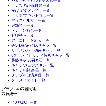
SSRキャラ/召喚石実装順一覧
十天衆の評価/性能一覧
かばう/ダメカ持ち一覧
クリア/マウント持ち一覧
ディスペル持ち一覧
追撃持ち一覧
トレハン持ち一覧
刻印持ち一覧
アビコピー対応表一覧
確定DA/確定TAキャラ一覧
サブメンバー効果キャラ一覧
0ターンアビリティ持ちキャラ一覧
最終キャラ/召喚石一覧
キャラ/ジョブスキン一覧
キャラ年齢/身長一覧
グラブル出演声優一覧
クロスフェイト一覧
グラブルの武器関連
武器総合
全SSR武器一覧