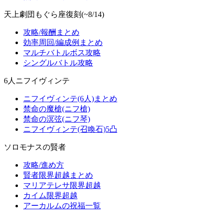
天上劇団もぐら座復刻(~8/14)
攻略/報酬まとめ
効率周回/編成例まとめ
マルチバトルボス攻略
シングルバトル攻略
6人ニフイヴィンテ
ニフイヴィンテ(6人)まとめ
禁命の魔槍(ニフ槍)
禁命の溟弦(ニフ琴)
ニフイヴィンテ(召喚石)5凸
ソロモナスの賢者
攻略/進め方
賢者限界超越まとめ
マリアテレサ限界超越
カイム限界超越
アーカルムの祝福一覧