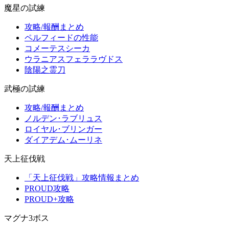
魔星の試練
攻略/報酬まとめ
ペルフィードの性能
コメーテスシーカ
ウラニアスフェララヴドス
陰陽之霊刀
武極の試練
攻略/報酬まとめ
ノルデン･ラブリュス
ロイヤル･ブリンガー
ダイアデム･ムーリネ
天上征伐戦
「天上征伐戦」攻略情報まとめ
PROUD攻略
PROUD+攻略
マグナ3ボス