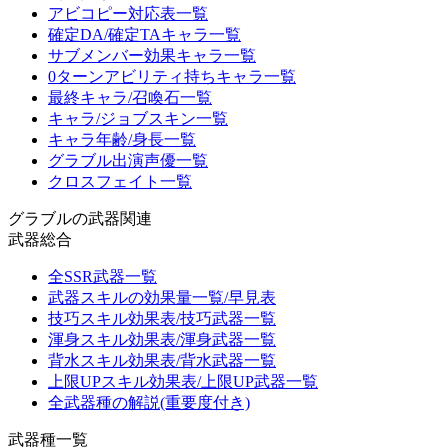
アビコピー対応表一覧
確定DA/確定TAキャラ一覧
サブメンバー効果キャラ一覧
0ターンアビリティ持ちキャラ一覧
最終キャラ/召喚石一覧
キャラ/ジョブスキン一覧
キャラ年齢/身長一覧
グラブル出演声優一覧
クロスフェイト一覧
グラブルの武器関連
武器総合
全SSR武器一覧
武器スキルの効果量一覧/早見表
技巧スキル効果表/技巧武器一覧
渾身スキル効果表/渾身武器一覧
背水スキル効果表/背水武器一覧
上限UPスキル効果表/上限UP武器一覧
全武器種の解説(重要度付き)
武器種一覧