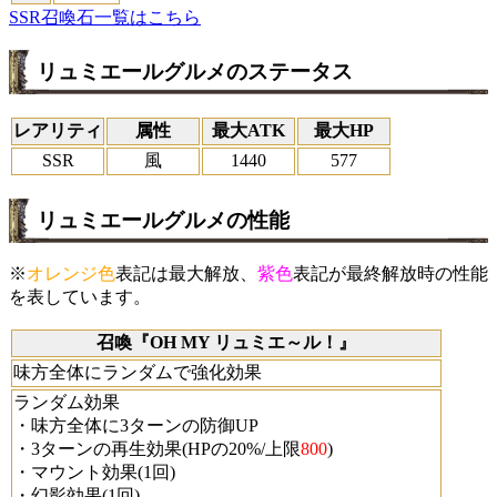
SSR召喚石一覧はこちら
リュミエールグルメのステータス
レアリティ
属性
最大ATK
最大HP
SSR
風
1440
577
リュミエールグルメの性能
※
オレンジ色
表記は最大解放、
紫色
表記が最終解放時の性能
を表しています。
召喚『OH MY リュミエ～ル！』
味方全体にランダムで強化効果
ランダム効果
・味方全体に3ターンの防御UP
・3ターンの再生効果(HPの20%/上限
800
)
・マウント効果(1回)
・幻影効果(1回)