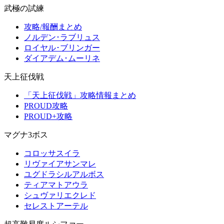
武極の試練
攻略/報酬まとめ
ノルデン･ラブリュス
ロイヤル･ブリンガー
ダイアデム･ムーリネ
天上征伐戦
「天上征伐戦」攻略情報まとめ
PROUD攻略
PROUD+攻略
マグナ3ボス
コロッサスイラ
リヴァイアサンマレ
ユグドラシルアルボス
ティアマトアウラ
シュヴァリエクレド
セレストアーテル