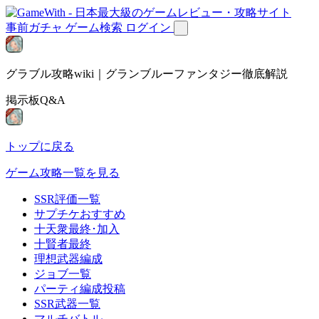
事前ガチャ
ゲーム検索
ログイン
グラブル攻略wiki｜グランブルーファンタジー徹底解説
掲示板Q&A
トップに戻る
ゲーム攻略一覧を見る
SSR評価一覧
サプチケおすすめ
十天衆最終･加入
十賢者最終
理想武器編成
ジョブ一覧
パーティ編成投稿
SSR武器一覧
マルチバトル