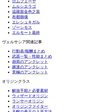
ロムフェーヤ
ムルシエラゴ
温羅面金色之装
布都御魂
エレシュキガル
ゾーシモス
エルモート最終
ヴェルサシア関連記事
行動表/報酬まとめ
武器一覧・性能まとめ
崩焉のアンクレット
越達のアンクレット
竟極のアンクレット
オリジンクラス
解放手順と必要素材
ウィザードオリジン
ランサーオリジン
オリジンファイター
天醒の蒼玉の入手方法