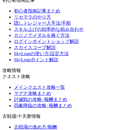
初心者指南記事
初心者指南記事まとめ
リセマラのやり方
隠しトレジャー入手法/手順
スキル上げの効率的な組み合わせ
カジノでメダルを稼ぐ方法
ログインポイントショップ解説
スカイスコープ解説
SkyLeapの使い方/設定方法
SkyLeapポイント解説
攻略情報
クエスト攻略
メインクエスト攻略一覧
マグナ攻略まとめ
討滅戦の攻略･報酬まとめ
四象降臨の攻略･報酬まとめ
古戦場/十天衆情報
古戦場の進め方/報酬