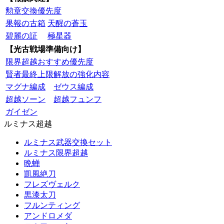
勲章交換優先度
果報の古箱
天醒の蒼玉
碧麗の証
極星器
【光古戦場準備向け】
限界超越おすすめ優先度
賢者最終上限解放の強化内容
マグナ編成
ゼウス編成
超越ソーン
超越フュンフ
ガイゼン
ルミナス超越
ルミナス武器交換セット
ルミナス限界超越
晩蝉
凱風絶刀
フレズヴェルク
黒漆太刀
フルンティング
アンドロメダ