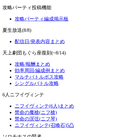
攻略パーティ投稿機能
攻略パーティ編成掲示板
夏生放送(8/8)
配信日/発表内容まとめ
天上劇団もぐら座復刻(~8/14)
攻略/報酬まとめ
効率周回/編成例まとめ
マルチバトルボス攻略
シングルバトル攻略
6人ニフイヴィンテ
ニフイヴィンテ(6人)まとめ
禁命の魔槍(ニフ槍)
禁命の溟弦(ニフ琴)
ニフイヴィンテ(召喚石)5凸
ソロモナスの賢者