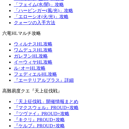
「フェイム(水/闇)」攻略
「ハービンガー(風/光)」攻略
「エローシオ(火/光)」攻略
クォーツの入手方法
六竜HLマルチ攻略
ウィルナスHL攻略
ワムデュスHL攻略
ガレヲンHL攻略
イーウィヤHL攻略
ル･オーHL攻略
フェディエルHL攻略
『エーテリアルプラス』詳細
高難易度クエ『天上征伐戦』
「天上征伐戦」開催情報まとめ
『マクスウェル』PROUD+攻略
『ツヴァイ』PROUD+攻略
『キクリ』PROUD+攻略
『ケルブ』PROUD+攻略