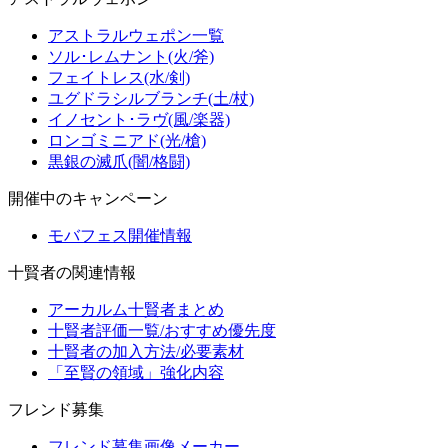
アストラルウェポン一覧
ソル･レムナント(火/斧)
フェイトレス(水/剣)
ユグドラシルブランチ(土/杖)
イノセント･ラヴ(風/楽器)
ロンゴミニアド(光/槍)
黒銀の滅爪(闇/格闘)
開催中のキャンペーン
モバフェス開催情報
十賢者の関連情報
アーカルム十賢者まとめ
十賢者評価一覧/おすすめ優先度
十賢者の加入方法/必要素材
「至賢の領域」強化内容
フレンド募集
フレンド募集画像メーカー