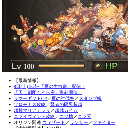
【最新情報】
8日(土)18時~「夏の生放送」配信！
「天上劇団もぐら座」復刻開催！
サマーギフトCP
／
夏の討伐祭
／
スタンプ帳
ソロモナス攻略
／
賢者の限界超越
超越マリアテレサ
／
超越カイム
ニフイヴィンテ攻略
／
ニフ槍
／
ニフ琴
オリジン関連
ウィザード
／
ランサー
／
ファイター