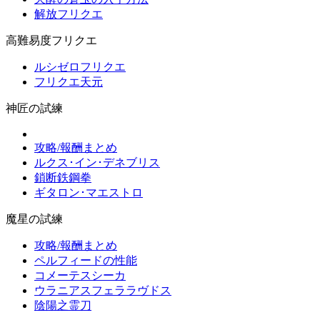
解放フリクエ
高難易度フリクエ
ルシゼロフリクエ
フリクエ天元
神匠の試練
攻略/報酬まとめ
ルクス･イン･デネブリス
鎖断鉄鋼拳
ギタロン･マエストロ
魔星の試練
攻略/報酬まとめ
ペルフィードの性能
コメーテスシーカ
ウラニアスフェララヴドス
陰陽之霊刀