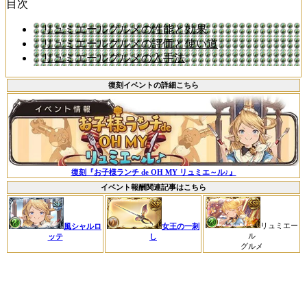
目次
リュミエールグルメの性能と効果
リュミエールグルメの評価と使い道
リュミエールグルメの入手法
復刻イベントの詳細こちら
復刻『お子様ランチ de OH MY リュミエ～ル♪』
イベント報酬関連記事はこちら
リュミエー
風シャルロ
女王の一刺
ル
ッテ
し
グルメ