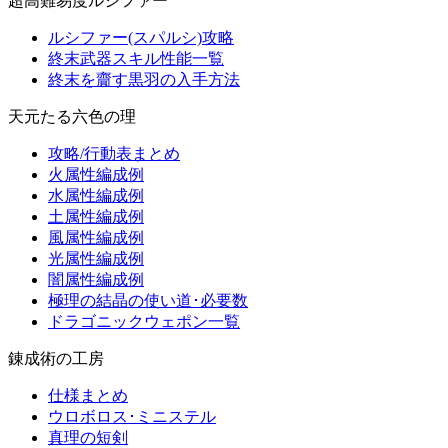
超高難易度ルシファー
ルシファー(スパルシ)攻略
終末武器スキル性能一覧
終末を齎す黒羽の入手方法
天元たる六色の理
攻略/行動表まとめ
火属性編成例
水属性編成例
土属性編成例
風属性編成例
光属性編成例
闇属性編成例
極理の結晶の使い道･必要数
ドラゴニックウェポン一覧
錬成術の工房
仕様まとめ
ウロボロス･ミニステル
真理の短剣