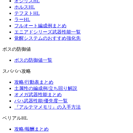
オシリスHL
ホルスHL
テフヌトHL
ラーHL
フルオート編成例まとめ
エニアドシリーズ武器性能一覧
覚醒システムのおすすめ強化先
ボスの防御値
ボスの防御値一覧
スパバハ攻略
攻略/行動表まとめ
土属性の編成例/立ち回り解説
オメガ武器性能まとめ
バハ武器性能/優先度一覧
『アルテマメモリ』の入手方法
ベリアルHL
攻略/報酬まとめ