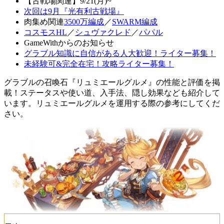
【古戦場関連】9/21(月)~
次回は9月『光有利古戦場』
肉集め関連
3500万編成
／
SWARM編成
コスモスHL
／
シュヴァクレド
／
パパル
GameWithからのお知らせ
グラブル知識に自信がある人大歓迎！ライター募集！
未経験可&完全在宅！攻略ライター募集！
グラブルの召喚石『リュミエールグルメ』の性能と評価を掲
載！ステータスや使い道、入手法、隠し効果なども紹介して
います。リュミエールグルメを運用する際の参考にしてくだ
さい。