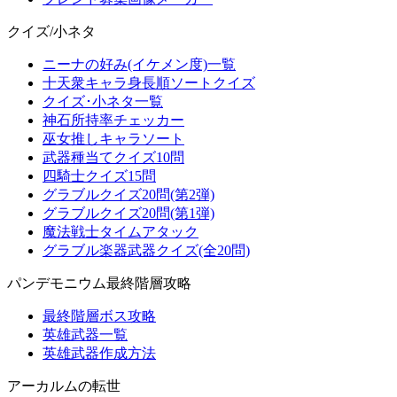
クイズ/小ネタ
ニーナの好み(イケメン度)一覧
十天衆キャラ身長順ソートクイズ
クイズ･小ネタ一覧
神石所持率チェッカー
巫女推しキャラソート
武器種当てクイズ10問
四騎士クイズ15問
グラブルクイズ20問(第2弾)
グラブルクイズ20問(第1弾)
魔法戦士タイムアタック
グラブル楽器武器クイズ(全20問)
パンデモニウム最終階層攻略
最終階層ボス攻略
英雄武器一覧
英雄武器作成方法
アーカルムの転世