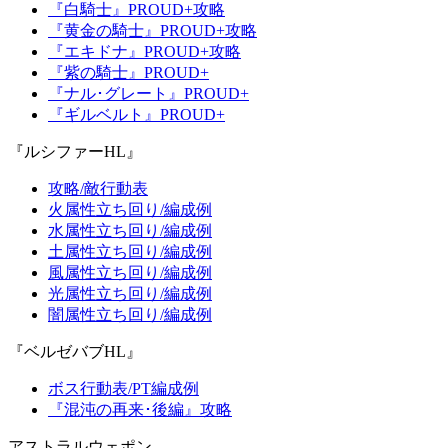
『白騎士』PROUD+攻略
『黄金の騎士』PROUD+攻略
『エキドナ』PROUD+攻略
『紫の騎士』PROUD+
『ナル･グレート』PROUD+
『ギルベルト』PROUD+
『ルシファーHL』
攻略/敵行動表
火属性立ち回り/編成例
水属性立ち回り/編成例
土属性立ち回り/編成例
風属性立ち回り/編成例
光属性立ち回り/編成例
闇属性立ち回り/編成例
『ベルゼバブHL』
ボス行動表/PT編成例
『混沌の再来･後編』攻略
アストラルウェポン