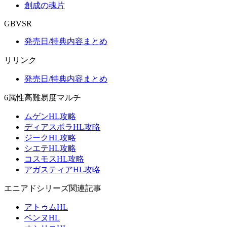
創成の魂片
GBVSR
発売日/特典内容まとめ
リリンク
発売日/特典内容まとめ
6属性高難易度マルチ
ムゲンHL攻略
ディアスポラHL攻略
ジークHL攻略
シエテHL攻略
コスモスHL攻略
アガスティアHL攻略
エニアドシリーズ関連記事
アトゥムHL
ベンヌHL