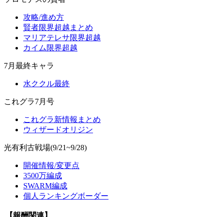
攻略/進め方
賢者限界超越まとめ
マリアテレサ限界超越
カイム限界超越
7月最終キャラ
水ククル最終
これグラ7月号
これグラ新情報まとめ
ウィザードオリジン
光有利古戦場(9/21~9/28)
開催情報/変更点
3500万編成
SWARM編成
個人ランキングボーダー
【報酬関連】