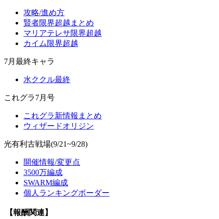
攻略/進め方
賢者限界超越まとめ
マリアテレサ限界超越
カイム限界超越
7月最終キャラ
水ククル最終
これグラ7月号
これグラ新情報まとめ
ウィザードオリジン
光有利古戦場(9/21~9/28)
開催情報/変更点
3500万編成
SWARM編成
個人ランキングボーダー
【報酬関連】