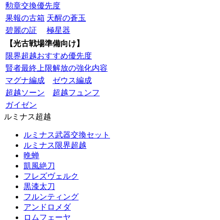
勲章交換優先度
果報の古箱
天醒の蒼玉
碧麗の証
極星器
【光古戦場準備向け】
限界超越おすすめ優先度
賢者最終上限解放の強化内容
マグナ編成
ゼウス編成
超越ソーン
超越フュンフ
ガイゼン
ルミナス超越
ルミナス武器交換セット
ルミナス限界超越
晩蝉
凱風絶刀
フレズヴェルク
黒漆太刀
フルンティング
アンドロメダ
ロムフェーヤ