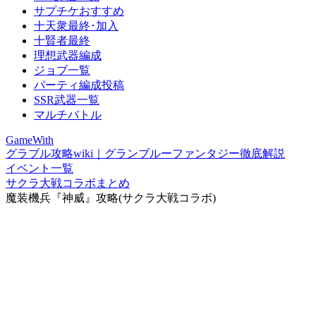
サプチケおすすめ
十天衆最終･加入
十賢者最終
理想武器編成
ジョブ一覧
パーティ編成投稿
SSR武器一覧
マルチバトル
GameWith
グラブル攻略wiki｜グランブルーファンタジー徹底解説
イベント一覧
サクラ大戦コラボまとめ
魔装機兵『神威』攻略(サクラ大戦コラボ)