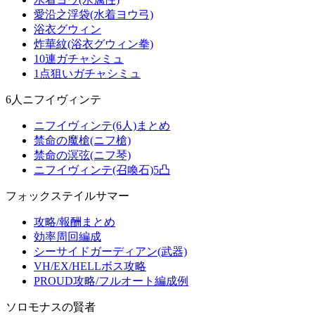
愛沿之浮袋(水着ヨウ弓)
浴衣グウィン
炸華紋(浴衣グウィン拳)
10連ガチャシミュ
1点狙いガチャシミュ
6人ニフイヴィンテ
ニフイヴィンテ(6人)まとめ
禁命の魔槍(ニフ槍)
禁命の溟弦(ニフ琴)
ニフイヴィンテ(召喚石)5凸
フォックステイルサマー
攻略/報酬まとめ
効率周回編成
シーサイドガーディアン(武器)
VH/EX/HELLボス攻略
PROUD攻略/フルオート編成例
ソロモナスの賢者