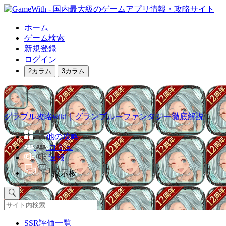
ホーム
ゲーム検索
新規登録
ログイン
2カラム
3カラム
グラブル攻略wiki｜グランブルーファンタジー徹底解説
他の攻略
コミュ
速報
掲示板
SSR評価一覧