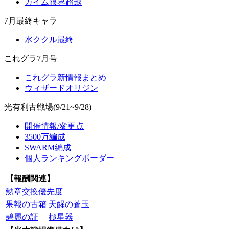
カイム限界超越
7月最終キャラ
水ククル最終
これグラ7月号
これグラ新情報まとめ
ウィザードオリジン
光有利古戦場(9/21~9/28)
開催情報/変更点
3500万編成
SWARM編成
個人ランキングボーダー
【報酬関連】
勲章交換優先度
果報の古箱
天醒の蒼玉
碧麗の証
極星器