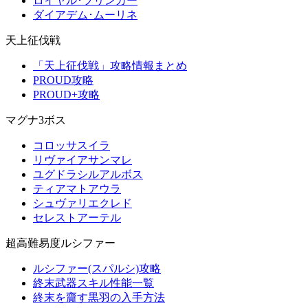
ロイヤル･ブリンガー
ダイアデム･ムーリネ
天上征伐戦
「天上征伐戦」攻略情報まとめ
PROUD攻略
PROUD+攻略
マグナ3ボス
コロッサスイラ
リヴァイアサンマレ
ユグドラシルアルボス
ティアマトアウラ
シュヴァリエクレド
セレストアーテル
超高難易度ルシファー
ルシファー(スパルシ)攻略
終末武器スキル性能一覧
終末を齎す黒羽の入手方法