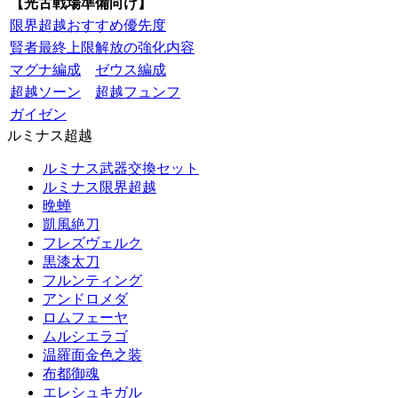
【光古戦場準備向け】
限界超越おすすめ優先度
賢者最終上限解放の強化内容
マグナ編成
ゼウス編成
超越ソーン
超越フュンフ
ガイゼン
ルミナス超越
ルミナス武器交換セット
ルミナス限界超越
晩蝉
凱風絶刀
フレズヴェルク
黒漆太刀
フルンティング
アンドロメダ
ロムフェーヤ
ムルシエラゴ
温羅面金色之装
布都御魂
エレシュキガル