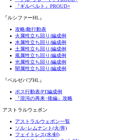
『ギルベルト』PROUD+
『ルシファーHL』
攻略/敵行動表
火属性立ち回り/編成例
水属性立ち回り/編成例
土属性立ち回り/編成例
風属性立ち回り/編成例
光属性立ち回り/編成例
闇属性立ち回り/編成例
『ベルゼバブHL』
ボス行動表/PT編成例
『混沌の再来･後編』攻略
アストラルウェポン
アストラルウェポン一覧
ソル･レムナント(火/斧)
フェイトレス(水/剣)