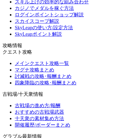
スキル上げの効率的な組み合わせ
カジノでメダルを稼ぐ方法
ログインポイントショップ解説
スカイスコープ解説
SkyLeapの使い方/設定方法
SkyLeapポイント解説
攻略情報
クエスト攻略
メインクエスト攻略一覧
マグナ攻略まとめ
討滅戦の攻略･報酬まとめ
四象降臨の攻略･報酬まとめ
古戦場/十天衆情報
古戦場の進め方/報酬
おすすめの古戦場武器
十天衆の素材集め方法
開催履歴/ボーダーまとめ
グラブル最新情報