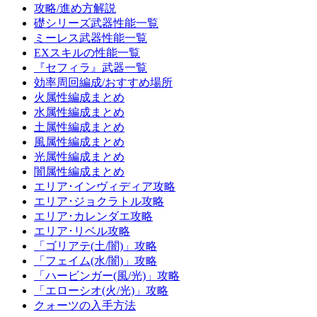
攻略/進め方解説
礎シリーズ武器性能一覧
ミーレス武器性能一覧
EXスキルの性能一覧
『セフィラ』武器一覧
効率周回編成/おすすめ場所
火属性編成まとめ
水属性編成まとめ
土属性編成まとめ
風属性編成まとめ
光属性編成まとめ
闇属性編成まとめ
エリア･インヴィディア攻略
エリア･ジョクラトル攻略
エリア･カレンダエ攻略
エリア･リベル攻略
「ゴリアテ(土/闇)」攻略
「フェイム(水/闇)」攻略
「ハービンガー(風/光)」攻略
「エローシオ(火/光)」攻略
クォーツの入手方法