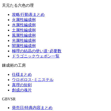
天元たる六色の理
攻略/行動表まとめ
火属性編成例
水属性編成例
土属性編成例
風属性編成例
光属性編成例
闇属性編成例
極理の結晶の使い道･必要数
ドラゴニックウェポン一覧
錬成術の工房
仕様まとめ
ウロボロス･ミニステル
真理の短剣
創成の魂片
GBVSR
発売日/特典内容まとめ