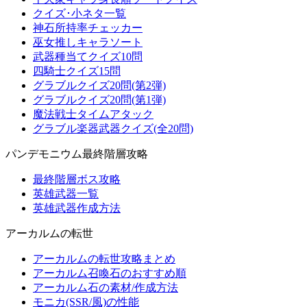
クイズ･小ネタ一覧
神石所持率チェッカー
巫女推しキャラソート
武器種当てクイズ10問
四騎士クイズ15問
グラブルクイズ20問(第2弾)
グラブルクイズ20問(第1弾)
魔法戦士タイムアタック
グラブル楽器武器クイズ(全20問)
パンデモニウム最終階層攻略
最終階層ボス攻略
英雄武器一覧
英雄武器作成方法
アーカルムの転世
アーカルムの転世攻略まとめ
アーカルム召喚石のおすすめ順
アーカルム石の素材/作成方法
モニカ(SSR/風)の性能