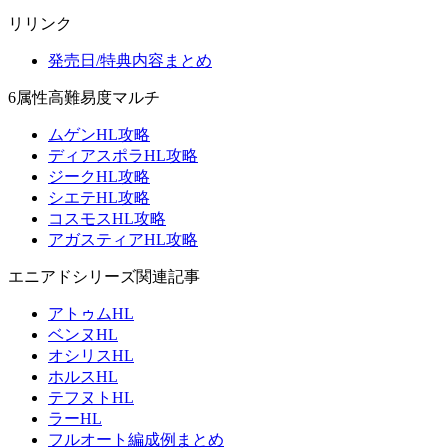
リリンク
発売日/特典内容まとめ
6属性高難易度マルチ
ムゲンHL攻略
ディアスポラHL攻略
ジークHL攻略
シエテHL攻略
コスモスHL攻略
アガスティアHL攻略
エニアドシリーズ関連記事
アトゥムHL
ベンヌHL
オシリスHL
ホルスHL
テフヌトHL
ラーHL
フルオート編成例まとめ