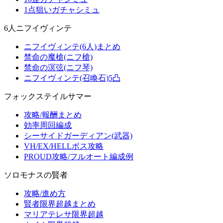
1点狙いガチャシミュ
6人ニフイヴィンテ
ニフイヴィンテ(6人)まとめ
禁命の魔槍(ニフ槍)
禁命の溟弦(ニフ琴)
ニフイヴィンテ(召喚石)5凸
フォックステイルサマー
攻略/報酬まとめ
効率周回編成
シーサイドガーディアン(武器)
VH/EX/HELLボス攻略
PROUD攻略/フルオート編成例
ソロモナスの賢者
攻略/進め方
賢者限界超越まとめ
マリアテレサ限界超越