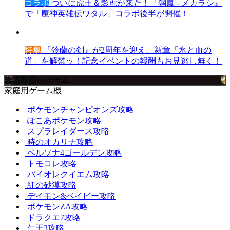
コラボ
ついに虎王＆影虎が来た！『鋼嵐 - メカラシ』
で「魔神英雄伝ワタル」コラボ後半が開催！
特集
『鈴蘭の剣』が2周年を迎え、新章「氷と血の
道」を解禁ッ！記念イベントの報酬もお見逃し無く！
攻略取扱いゲーム
家庭用ゲーム機
ポケモンチャンピオンズ攻略
ぽこあポケモン攻略
スプラレイダース攻略
時のオカリナ攻略
ペルソナ4ゴールデン攻略
トモコレ攻略
バイオレクイエム攻略
紅の砂漠攻略
デイモン&ベイビー攻略
ポケモンZA攻略
ドラクエ7攻略
仁王3攻略