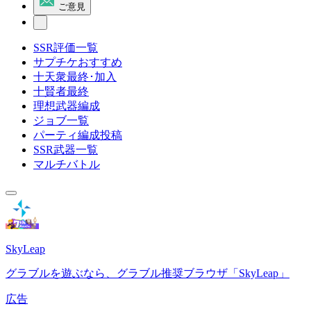
ご意見
SSR評価一覧
サプチケおすすめ
十天衆最終･加入
十賢者最終
理想武器編成
ジョブ一覧
パーティ編成投稿
SSR武器一覧
マルチバトル
SkyLeap
グラブルを遊ぶなら、グラブル推奨ブラウザ「SkyLeap」
広告