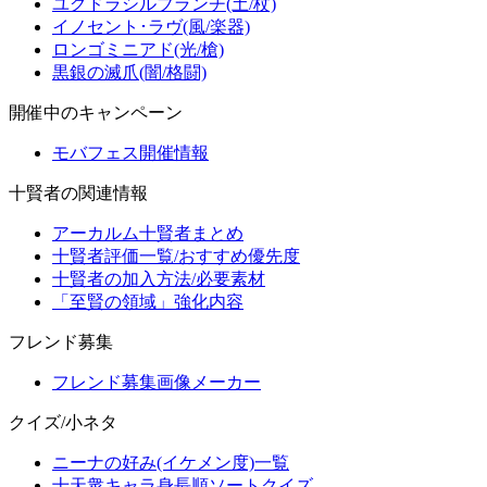
ユグドラシルブランチ(土/杖)
イノセント･ラヴ(風/楽器)
ロンゴミニアド(光/槍)
黒銀の滅爪(闇/格闘)
開催中のキャンペーン
モバフェス開催情報
十賢者の関連情報
アーカルム十賢者まとめ
十賢者評価一覧/おすすめ優先度
十賢者の加入方法/必要素材
「至賢の領域」強化内容
フレンド募集
フレンド募集画像メーカー
クイズ/小ネタ
ニーナの好み(イケメン度)一覧
十天衆キャラ身長順ソートクイズ