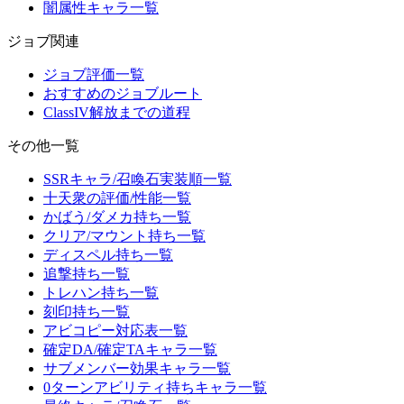
闇属性キャラ一覧
ジョブ関連
ジョブ評価一覧
おすすめのジョブルート
ClassIV解放までの道程
その他一覧
SSRキャラ/召喚石実装順一覧
十天衆の評価/性能一覧
かばう/ダメカ持ち一覧
クリア/マウント持ち一覧
ディスペル持ち一覧
追撃持ち一覧
トレハン持ち一覧
刻印持ち一覧
アビコピー対応表一覧
確定DA/確定TAキャラ一覧
サブメンバー効果キャラ一覧
0ターンアビリティ持ちキャラ一覧