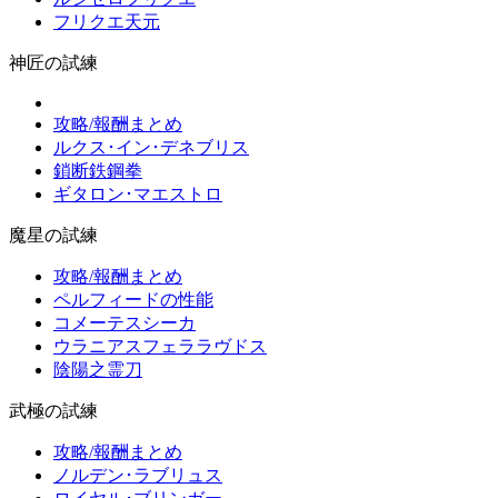
フリクエ天元
神匠の試練
攻略/報酬まとめ
ルクス･イン･デネブリス
鎖断鉄鋼拳
ギタロン･マエストロ
魔星の試練
攻略/報酬まとめ
ペルフィードの性能
コメーテスシーカ
ウラニアスフェララヴドス
陰陽之霊刀
武極の試練
攻略/報酬まとめ
ノルデン･ラブリュス