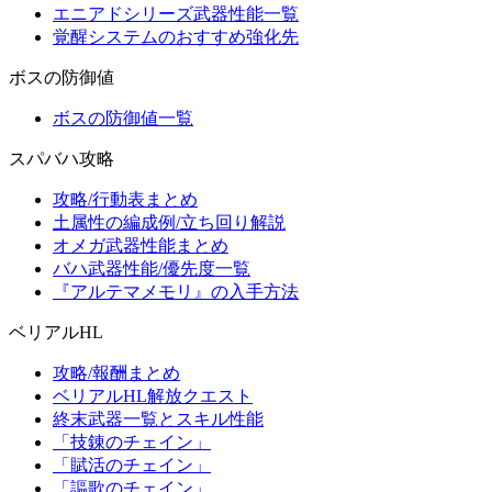
エニアドシリーズ武器性能一覧
覚醒システムのおすすめ強化先
ボスの防御値
ボスの防御値一覧
スパバハ攻略
攻略/行動表まとめ
土属性の編成例/立ち回り解説
オメガ武器性能まとめ
バハ武器性能/優先度一覧
『アルテマメモリ』の入手方法
ベリアルHL
攻略/報酬まとめ
ベリアルHL解放クエスト
終末武器一覧とスキル性能
「技錬のチェイン」
「賦活のチェイン」
「謳歌のチェイン」