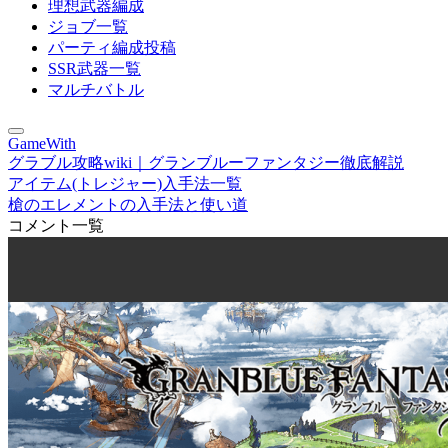
理想武器編成
ジョブ一覧
パーティ編成投稿
SSR武器一覧
マルチバトル
GameWith
グラブル攻略wiki｜グランブルーファンタジー徹底解説
アイテム(トレジャー)入手法一覧
槍のエレメントの入手法と使い道
コメント一覧