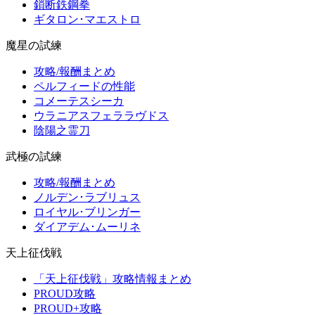
鎖断鉄鋼拳
ギタロン･マエストロ
魔星の試練
攻略/報酬まとめ
ペルフィードの性能
コメーテスシーカ
ウラニアスフェララヴドス
陰陽之霊刀
武極の試練
攻略/報酬まとめ
ノルデン･ラブリュス
ロイヤル･ブリンガー
ダイアデム･ムーリネ
天上征伐戦
「天上征伐戦」攻略情報まとめ
PROUD攻略
PROUD+攻略