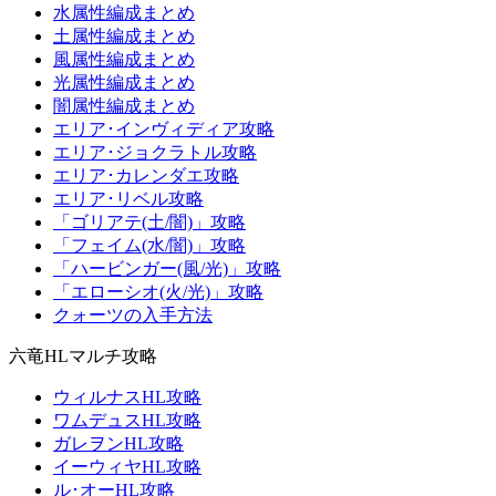
水属性編成まとめ
土属性編成まとめ
風属性編成まとめ
光属性編成まとめ
闇属性編成まとめ
エリア･インヴィディア攻略
エリア･ジョクラトル攻略
エリア･カレンダエ攻略
エリア･リベル攻略
「ゴリアテ(土/闇)」攻略
「フェイム(水/闇)」攻略
「ハービンガー(風/光)」攻略
「エローシオ(火/光)」攻略
クォーツの入手方法
六竜HLマルチ攻略
ウィルナスHL攻略
ワムデュスHL攻略
ガレヲンHL攻略
イーウィヤHL攻略
ル･オーHL攻略