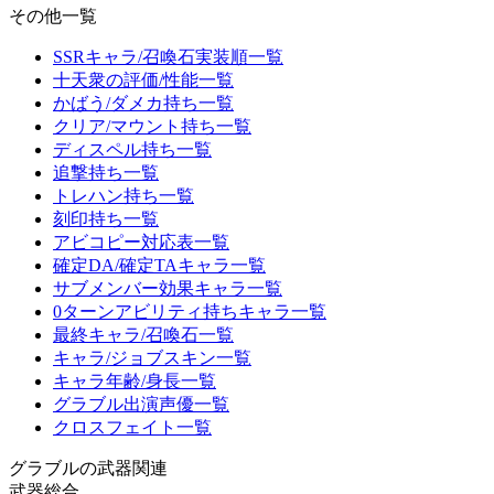
その他一覧
SSRキャラ/召喚石実装順一覧
十天衆の評価/性能一覧
かばう/ダメカ持ち一覧
クリア/マウント持ち一覧
ディスペル持ち一覧
追撃持ち一覧
トレハン持ち一覧
刻印持ち一覧
アビコピー対応表一覧
確定DA/確定TAキャラ一覧
サブメンバー効果キャラ一覧
0ターンアビリティ持ちキャラ一覧
最終キャラ/召喚石一覧
キャラ/ジョブスキン一覧
キャラ年齢/身長一覧
グラブル出演声優一覧
クロスフェイト一覧
グラブルの武器関連
武器総合