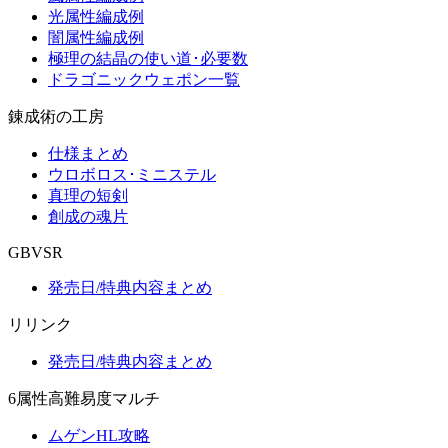
光属性編成例
闇属性編成例
極理の結晶の使い道･必要数
ドラゴニックウェポン一覧
錬成術の工房
仕様まとめ
ウロボロス･ミニステル
真理の短剣
創成の魂片
GBVSR
発売日/特典内容まとめ
リリンク
発売日/特典内容まとめ
6属性高難易度マルチ
ムゲンHL攻略