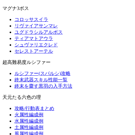
マグナ3ボス
コロッサスイラ
リヴァイアサンマレ
ユグドラシルアルボス
ティアマトアウラ
シュヴァリエクレド
セレストアーテル
超高難易度ルシファー
ルシファー(スパルシ)攻略
終末武器スキル性能一覧
終末を齎す黒羽の入手方法
天元たる六色の理
攻略/行動表まとめ
火属性編成例
水属性編成例
土属性編成例
風属性編成例