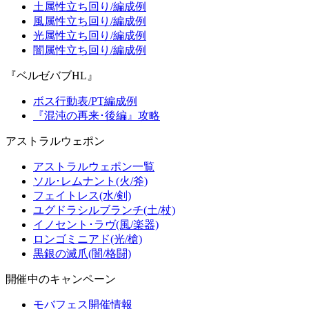
土属性立ち回り/編成例
風属性立ち回り/編成例
光属性立ち回り/編成例
闇属性立ち回り/編成例
『ベルゼバブHL』
ボス行動表/PT編成例
『混沌の再来･後編』攻略
アストラルウェポン
アストラルウェポン一覧
ソル･レムナント(火/斧)
フェイトレス(水/剣)
ユグドラシルブランチ(土/杖)
イノセント･ラヴ(風/楽器)
ロンゴミニアド(光/槍)
黒銀の滅爪(闇/格闘)
開催中のキャンペーン
モバフェス開催情報