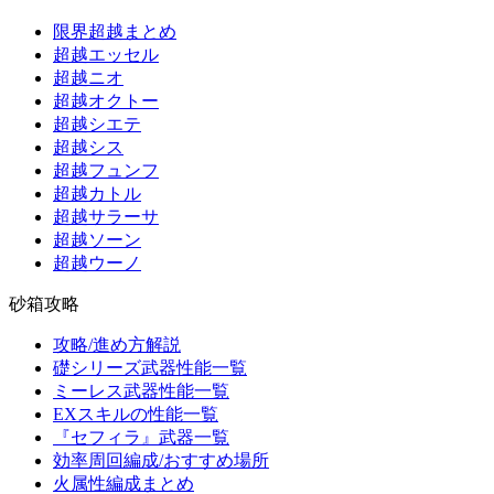
限界超越まとめ
超越エッセル
超越ニオ
超越オクトー
超越シエテ
超越シス
超越フュンフ
超越カトル
超越サラーサ
超越ソーン
超越ウーノ
砂箱攻略
攻略/進め方解説
礎シリーズ武器性能一覧
ミーレス武器性能一覧
EXスキルの性能一覧
『セフィラ』武器一覧
効率周回編成/おすすめ場所
火属性編成まとめ