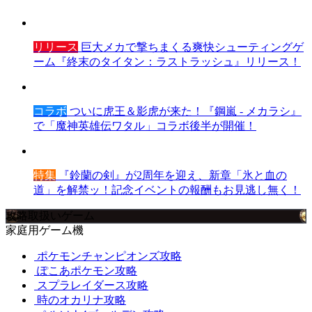
リリース
巨大メカで撃ちまくる爽快シューティングゲ
ーム『終末のタイタン：ラストラッシュ』リリース！
コラボ
ついに虎王＆影虎が来た！『鋼嵐 - メカラシ』
で「魔神英雄伝ワタル」コラボ後半が開催！
特集
『鈴蘭の剣』が2周年を迎え、新章「氷と血の
道」を解禁ッ！記念イベントの報酬もお見逃し無く！
攻略取扱いゲーム
家庭用ゲーム機
ポケモンチャンピオンズ攻略
ぽこあポケモン攻略
スプラレイダース攻略
時のオカリナ攻略