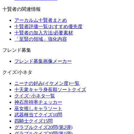
十賢者の関連情報
アーカルム十賢者まとめ
十賢者評価一覧/おすすめ優先度
十賢者の加入方法/必要素材
「至賢の領域」強化内容
フレンド募集
フレンド募集画像メーカー
クイズ/小ネタ
ニーナの好み(イケメン度)一覧
十天衆キャラ身長順ソートクイズ
クイズ･小ネタ一覧
神石所持率チェッカー
巫女推しキャラソート
武器種当てクイズ10問
四騎士クイズ15問
グラブルクイズ20問(第2弾)
グラブルクイズ20問(第1弾)