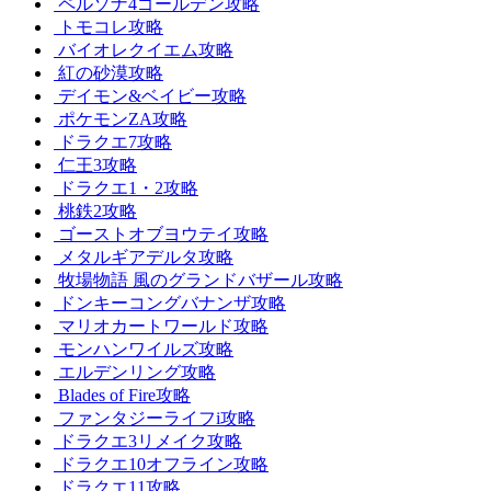
ペルソナ4ゴールデン攻略
トモコレ攻略
バイオレクイエム攻略
紅の砂漠攻略
デイモン&ベイビー攻略
ポケモンZA攻略
ドラクエ7攻略
仁王3攻略
ドラクエ1・2攻略
桃鉄2攻略
ゴーストオブヨウテイ攻略
メタルギアデルタ攻略
牧場物語 風のグランドバザール攻略
ドンキーコングバナンザ攻略
マリオカートワールド攻略
モンハンワイルズ攻略
エルデンリング攻略
Blades of Fire攻略
ファンタジーライフi攻略
ドラクエ3リメイク攻略
ドラクエ10オフライン攻略
ドラクエ11攻略