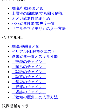
攻略/行動表まとめ
土属性の編成例/立ち回り解説
オメガ武器性能まとめ
バハ武器性能/優先度一覧
『アルテマメモリ』の入手方法
ベリアルHL
攻略/報酬まとめ
ベリアルHL解放クエスト
終末武器一覧とスキル性能
「技錬のチェイン」
「賦活のチェイン」
「謳歌のチェイン」
「誘惑のチェイン」
「禁忌のチェイン」
「邪罪のチェイン」
「虚詐のチェイン」
「狡知の魔角」の入手方法
限界超越キャラ