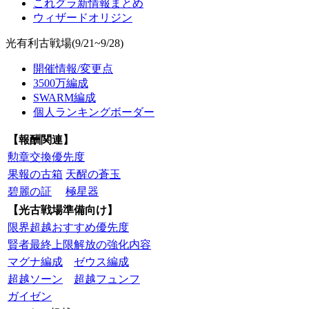
これグラ新情報まとめ
ウィザードオリジン
光有利古戦場(9/21~9/28)
開催情報/変更点
3500万編成
SWARM編成
個人ランキングボーダー
【報酬関連】
勲章交換優先度
果報の古箱
天醒の蒼玉
碧麗の証
極星器
【光古戦場準備向け】
限界超越おすすめ優先度
賢者最終上限解放の強化内容
マグナ編成
ゼウス編成
超越ソーン
超越フュンフ
ガイゼン