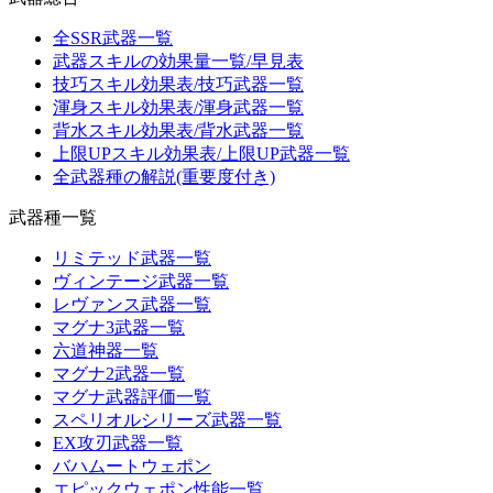
全SSR武器一覧
武器スキルの効果量一覧/早見表
技巧スキル効果表/技巧武器一覧
渾身スキル効果表/渾身武器一覧
背水スキル効果表/背水武器一覧
上限UPスキル効果表/上限UP武器一覧
全武器種の解説(重要度付き)
武器種一覧
リミテッド武器一覧
ヴィンテージ武器一覧
レヴァンス武器一覧
マグナ3武器一覧
六道神器一覧
マグナ2武器一覧
マグナ武器評価一覧
スペリオルシリーズ武器一覧
EX攻刃武器一覧
バハムートウェポン
エピックウェポン性能一覧