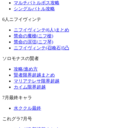
マルチバトルボス攻略
シングルバトル攻略
6人ニフイヴィンテ
ニフイヴィンテ(6人)まとめ
禁命の魔槍(ニフ槍)
禁命の溟弦(ニフ琴)
ニフイヴィンテ(召喚石)5凸
ソロモナスの賢者
攻略/進め方
賢者限界超越まとめ
マリアテレサ限界超越
カイム限界超越
7月最終キャラ
水ククル最終
これグラ7月号