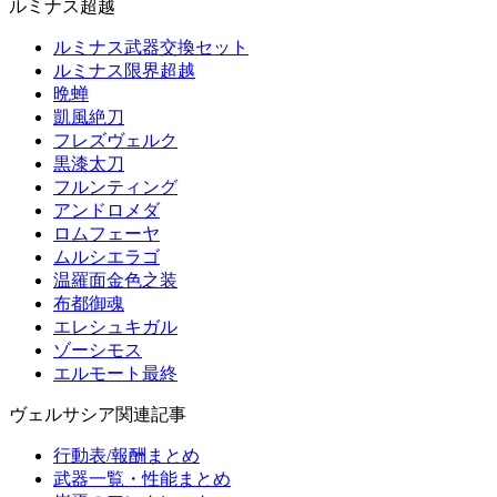
ルミナス超越
ルミナス武器交換セット
ルミナス限界超越
晩蝉
凱風絶刀
フレズヴェルク
黒漆太刀
フルンティング
アンドロメダ
ロムフェーヤ
ムルシエラゴ
温羅面金色之装
布都御魂
エレシュキガル
ゾーシモス
エルモート最終
ヴェルサシア関連記事
行動表/報酬まとめ
武器一覧・性能まとめ