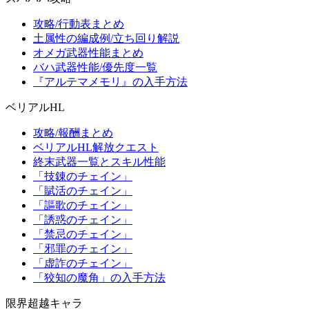
攻略/行動表まとめ
土属性の編成例/立ち回り解説
オメガ武器性能まとめ
バハ武器性能/優先度一覧
『アルテマメモリ』の入手方法
ベリアルHL
攻略/報酬まとめ
ベリアルHL解放クエスト
終末武器一覧とスキル性能
「技錬のチェイン」
「賦活のチェイン」
「謳歌のチェイン」
「誘惑のチェイン」
「禁忌のチェイン」
「邪罪のチェイン」
「虚詐のチェイン」
「狡知の魔角」の入手方法
限界超越キャラ