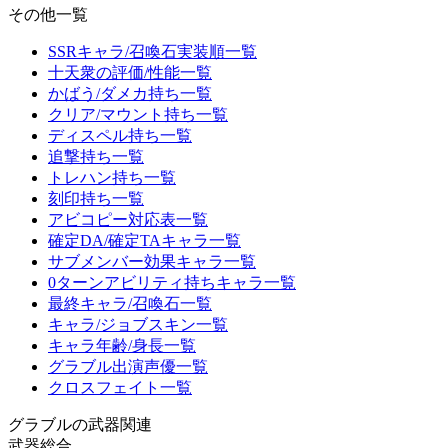
その他一覧
SSRキャラ/召喚石実装順一覧
十天衆の評価/性能一覧
かばう/ダメカ持ち一覧
クリア/マウント持ち一覧
ディスペル持ち一覧
追撃持ち一覧
トレハン持ち一覧
刻印持ち一覧
アビコピー対応表一覧
確定DA/確定TAキャラ一覧
サブメンバー効果キャラ一覧
0ターンアビリティ持ちキャラ一覧
最終キャラ/召喚石一覧
キャラ/ジョブスキン一覧
キャラ年齢/身長一覧
グラブル出演声優一覧
クロスフェイト一覧
グラブルの武器関連
武器総合