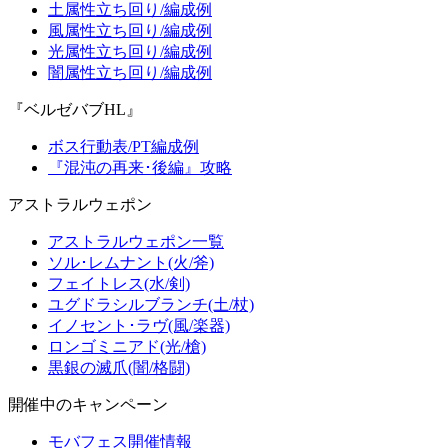
土属性立ち回り/編成例
風属性立ち回り/編成例
光属性立ち回り/編成例
闇属性立ち回り/編成例
『ベルゼバブHL』
ボス行動表/PT編成例
『混沌の再来･後編』攻略
アストラルウェポン
アストラルウェポン一覧
ソル･レムナント(火/斧)
フェイトレス(水/剣)
ユグドラシルブランチ(土/杖)
イノセント･ラヴ(風/楽器)
ロンゴミニアド(光/槍)
黒銀の滅爪(闇/格闘)
開催中のキャンペーン
モバフェス開催情報