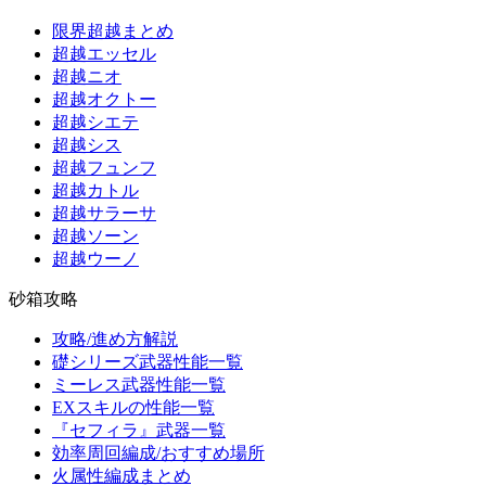
限界超越まとめ
超越エッセル
超越ニオ
超越オクトー
超越シエテ
超越シス
超越フュンフ
超越カトル
超越サラーサ
超越ソーン
超越ウーノ
砂箱攻略
攻略/進め方解説
礎シリーズ武器性能一覧
ミーレス武器性能一覧
EXスキルの性能一覧
『セフィラ』武器一覧
効率周回編成/おすすめ場所
火属性編成まとめ