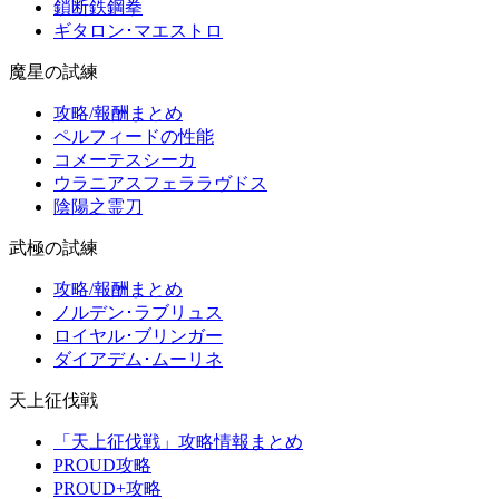
鎖断鉄鋼拳
ギタロン･マエストロ
魔星の試練
攻略/報酬まとめ
ペルフィードの性能
コメーテスシーカ
ウラニアスフェララヴドス
陰陽之霊刀
武極の試練
攻略/報酬まとめ
ノルデン･ラブリュス
ロイヤル･ブリンガー
ダイアデム･ムーリネ
天上征伐戦
「天上征伐戦」攻略情報まとめ
PROUD攻略
PROUD+攻略