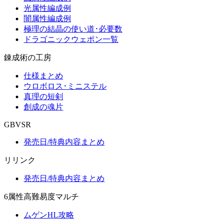
光属性編成例
闇属性編成例
極理の結晶の使い道･必要数
ドラゴニックウェポン一覧
錬成術の工房
仕様まとめ
ウロボロス･ミニステル
真理の短剣
創成の魂片
GBVSR
発売日/特典内容まとめ
リリンク
発売日/特典内容まとめ
6属性高難易度マルチ
ムゲンHL攻略