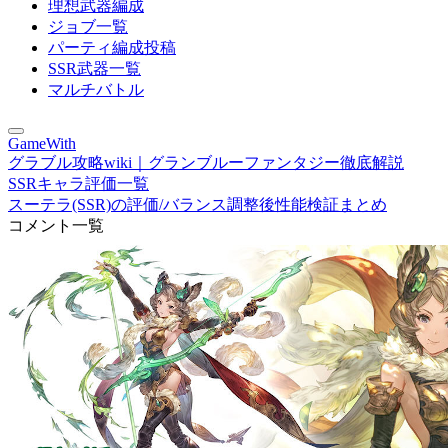
理想武器編成
ジョブ一覧
パーティ編成投稿
SSR武器一覧
マルチバトル
GameWith
グラブル攻略wiki｜グランブルーファンタジー徹底解説
SSRキャラ評価一覧
スーテラ(SSR)の評価/バランス調整後性能検証まとめ
コメント一覧