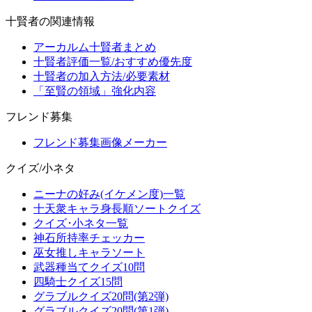
十賢者の関連情報
アーカルム十賢者まとめ
十賢者評価一覧/おすすめ優先度
十賢者の加入方法/必要素材
「至賢の領域」強化内容
フレンド募集
フレンド募集画像メーカー
クイズ/小ネタ
ニーナの好み(イケメン度)一覧
十天衆キャラ身長順ソートクイズ
クイズ･小ネタ一覧
神石所持率チェッカー
巫女推しキャラソート
武器種当てクイズ10問
四騎士クイズ15問
グラブルクイズ20問(第2弾)
グラブルクイズ20問(第1弾)