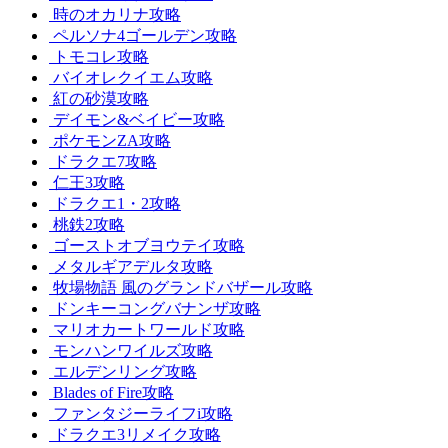
時のオカリナ攻略
ペルソナ4ゴールデン攻略
トモコレ攻略
バイオレクイエム攻略
紅の砂漠攻略
デイモン&ベイビー攻略
ポケモンZA攻略
ドラクエ7攻略
仁王3攻略
ドラクエ1・2攻略
桃鉄2攻略
ゴーストオブヨウテイ攻略
メタルギアデルタ攻略
牧場物語 風のグランドバザール攻略
ドンキーコングバナンザ攻略
マリオカートワールド攻略
モンハンワイルズ攻略
エルデンリング攻略
Blades of Fire攻略
ファンタジーライフi攻略
ドラクエ3リメイク攻略