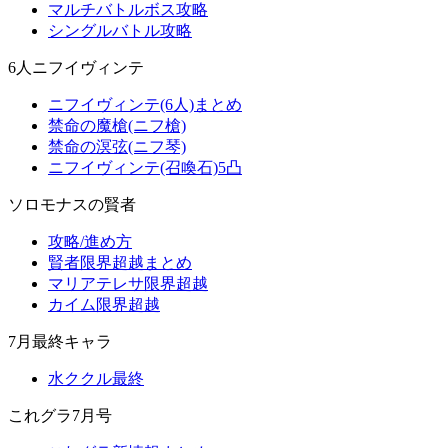
マルチバトルボス攻略
シングルバトル攻略
6人ニフイヴィンテ
ニフイヴィンテ(6人)まとめ
禁命の魔槍(ニフ槍)
禁命の溟弦(ニフ琴)
ニフイヴィンテ(召喚石)5凸
ソロモナスの賢者
攻略/進め方
賢者限界超越まとめ
マリアテレサ限界超越
カイム限界超越
7月最終キャラ
水ククル最終
これグラ7月号