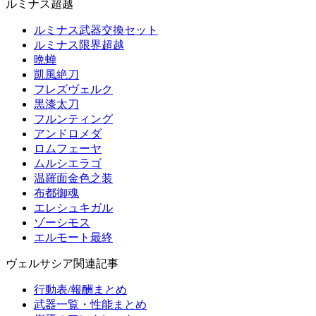
ルミナス超越
ルミナス武器交換セット
ルミナス限界超越
晩蝉
凱風絶刀
フレズヴェルク
黒漆太刀
フルンティング
アンドロメダ
ロムフェーヤ
ムルシエラゴ
温羅面金色之装
布都御魂
エレシュキガル
ゾーシモス
エルモート最終
ヴェルサシア関連記事
行動表/報酬まとめ
武器一覧・性能まとめ