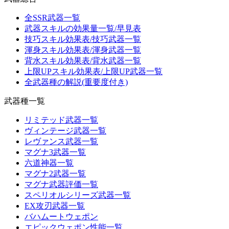
全SSR武器一覧
武器スキルの効果量一覧/早見表
技巧スキル効果表/技巧武器一覧
渾身スキル効果表/渾身武器一覧
背水スキル効果表/背水武器一覧
上限UPスキル効果表/上限UP武器一覧
全武器種の解説(重要度付き)
武器種一覧
リミテッド武器一覧
ヴィンテージ武器一覧
レヴァンス武器一覧
マグナ3武器一覧
六道神器一覧
マグナ2武器一覧
マグナ武器評価一覧
スペリオルシリーズ武器一覧
EX攻刃武器一覧
バハムートウェポン
エピックウェポン性能一覧