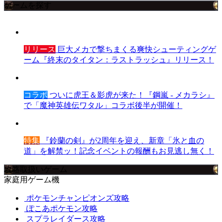
ゲームを探す
リリース
巨大メカで撃ちまくる爽快シューティングゲ
ーム『終末のタイタン：ラストラッシュ』リリース！
コラボ
ついに虎王＆影虎が来た！『鋼嵐 - メカラシ』
で「魔神英雄伝ワタル」コラボ後半が開催！
特集
『鈴蘭の剣』が2周年を迎え、新章「氷と血の
道」を解禁ッ！記念イベントの報酬もお見逃し無く！
攻略取扱いゲーム
家庭用ゲーム機
ポケモンチャンピオンズ攻略
ぽこあポケモン攻略
スプラレイダース攻略