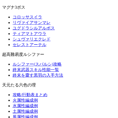
マグナ3ボス
コロッサスイラ
リヴァイアサンマレ
ユグドラシルアルボス
ティアマトアウラ
シュヴァリエクレド
セレストアーテル
超高難易度ルシファー
ルシファー(スパルシ)攻略
終末武器スキル性能一覧
終末を齎す黒羽の入手方法
天元たる六色の理
攻略/行動表まとめ
火属性編成例
水属性編成例
土属性編成例
風属性編成例