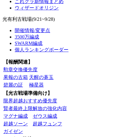
これグラ新情報まとめ
ウィザードオリジン
光有利古戦場(9/21~9/28)
開催情報/変更点
3500万編成
SWARM編成
個人ランキングボーダー
【報酬関連】
勲章交換優先度
果報の古箱
天醒の蒼玉
碧麗の証
極星器
【光古戦場準備向け】
限界超越おすすめ優先度
賢者最終上限解放の強化内容
マグナ編成
ゼウス編成
超越ソーン
超越フュンフ
ガイゼン