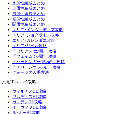
水属性編成まとめ
土属性編成まとめ
風属性編成まとめ
光属性編成まとめ
闇属性編成まとめ
エリア･インヴィディア攻略
エリア･ジョクラトル攻略
エリア･カレンダエ攻略
エリア･リベル攻略
「ゴリアテ(土/闇)」攻略
「フェイム(水/闇)」攻略
「ハービンガー(風/光)」攻略
「エローシオ(火/光)」攻略
クォーツの入手方法
六竜HLマルチ攻略
ウィルナスHL攻略
ワムデュスHL攻略
ガレヲンHL攻略
イーウィヤHL攻略
ル･オーHL攻略