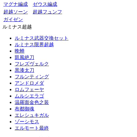
マグナ編成
ゼウス編成
超越ソーン
超越フュンフ
ガイゼン
ルミナス超越
ルミナス武器交換セット
ルミナス限界超越
晩蝉
凱風絶刀
フレズヴェルク
黒漆太刀
フルンティング
アンドロメダ
ロムフェーヤ
ムルシエラゴ
温羅面金色之装
布都御魂
エレシュキガル
ゾーシモス
エルモート最終