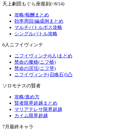
天上劇団もぐら座復刻(~8/14)
攻略/報酬まとめ
効率周回/編成例まとめ
マルチバトルボス攻略
シングルバトル攻略
6人ニフイヴィンテ
ニフイヴィンテ(6人)まとめ
禁命の魔槍(ニフ槍)
禁命の溟弦(ニフ琴)
ニフイヴィンテ(召喚石)5凸
ソロモナスの賢者
攻略/進め方
賢者限界超越まとめ
マリアテレサ限界超越
カイム限界超越
7月最終キャラ