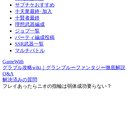
サプチケおすすめ
十天衆最終･加入
十賢者最終
理想武器編成
ジョブ一覧
パーティ編成投稿
SSR武器一覧
マルチバトル
GameWith
グラブル攻略wiki｜グランブルーファンタジー徹底解説
Q&A
解決済みの質問
フレイあったらニオの指輪は弱体成功要らない？