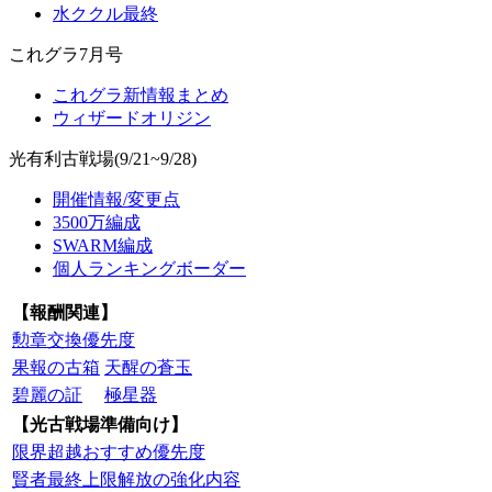
水ククル最終
これグラ7月号
これグラ新情報まとめ
ウィザードオリジン
光有利古戦場(9/21~9/28)
開催情報/変更点
3500万編成
SWARM編成
個人ランキングボーダー
【報酬関連】
勲章交換優先度
果報の古箱
天醒の蒼玉
碧麗の証
極星器
【光古戦場準備向け】
限界超越おすすめ優先度
賢者最終上限解放の強化内容