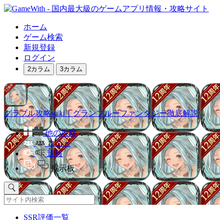
ホーム
ゲーム検索
新規登録
ログイン
2カラム
3カラム
グラブル攻略wiki｜グランブルーファンタジー徹底解説
他の攻略
コミュ
速報
掲示板
SSR評価一覧