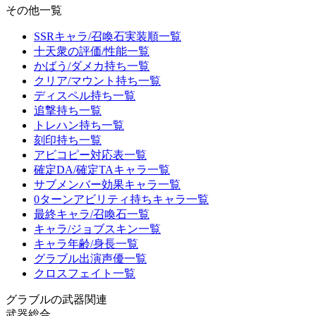
その他一覧
SSRキャラ/召喚石実装順一覧
十天衆の評価/性能一覧
かばう/ダメカ持ち一覧
クリア/マウント持ち一覧
ディスペル持ち一覧
追撃持ち一覧
トレハン持ち一覧
刻印持ち一覧
アビコピー対応表一覧
確定DA/確定TAキャラ一覧
サブメンバー効果キャラ一覧
0ターンアビリティ持ちキャラ一覧
最終キャラ/召喚石一覧
キャラ/ジョブスキン一覧
キャラ年齢/身長一覧
グラブル出演声優一覧
クロスフェイト一覧
グラブルの武器関連
武器総合