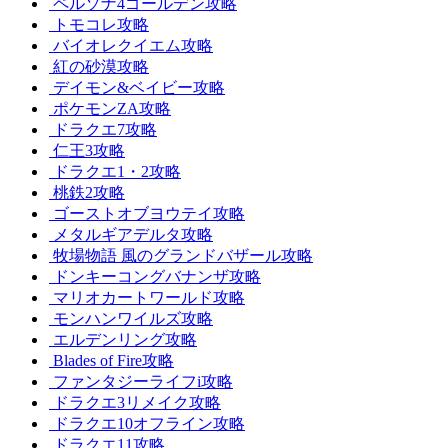
ペルソナ4ゴールデン攻略
トモコレ攻略
バイオレクイエム攻略
紅の砂漠攻略
デイモン&ベイビー攻略
ポケモンZA攻略
ドラクエ7攻略
仁王3攻略
ドラクエ1・2攻略
桃鉄2攻略
ゴーストオブヨウテイ攻略
メタルギアデルタ攻略
牧場物語 風のグランドバザール攻略
ドンキーコングバナンザ攻略
マリオカートワールド攻略
モンハンワイルズ攻略
エルデンリング攻略
Blades of Fire攻略
ファンタジーライフi攻略
ドラクエ3リメイク攻略
ドラクエ10オフライン攻略
ドラクエ11攻略