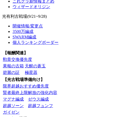
これグラ新情報まとめ
ウィザードオリジン
光有利古戦場(9/21~9/28)
開催情報/変更点
3500万編成
SWARM編成
個人ランキングボーダー
【報酬関連】
勲章交換優先度
果報の古箱
天醒の蒼玉
碧麗の証
極星器
【光古戦場準備向け】
限界超越おすすめ優先度
賢者最終上限解放の強化内容
マグナ編成
ゼウス編成
超越ソーン
超越フュンフ
ガイゼン