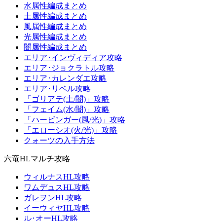
水属性編成まとめ
土属性編成まとめ
風属性編成まとめ
光属性編成まとめ
闇属性編成まとめ
エリア･インヴィディア攻略
エリア･ジョクラトル攻略
エリア･カレンダエ攻略
エリア･リベル攻略
「ゴリアテ(土/闇)」攻略
「フェイム(水/闇)」攻略
「ハービンガー(風/光)」攻略
「エローシオ(火/光)」攻略
クォーツの入手方法
六竜HLマルチ攻略
ウィルナスHL攻略
ワムデュスHL攻略
ガレヲンHL攻略
イーウィヤHL攻略
ル･オーHL攻略