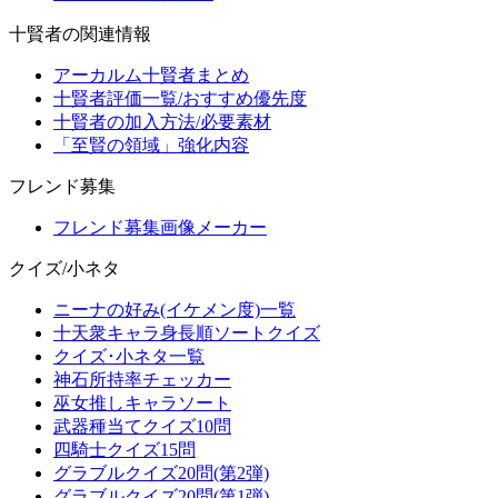
十賢者の関連情報
アーカルム十賢者まとめ
十賢者評価一覧/おすすめ優先度
十賢者の加入方法/必要素材
「至賢の領域」強化内容
フレンド募集
フレンド募集画像メーカー
クイズ/小ネタ
ニーナの好み(イケメン度)一覧
十天衆キャラ身長順ソートクイズ
クイズ･小ネタ一覧
神石所持率チェッカー
巫女推しキャラソート
武器種当てクイズ10問
四騎士クイズ15問
グラブルクイズ20問(第2弾)
グラブルクイズ20問(第1弾)