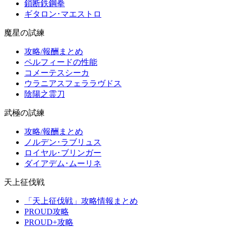
鎖断鉄鋼拳
ギタロン･マエストロ
魔星の試練
攻略/報酬まとめ
ペルフィードの性能
コメーテスシーカ
ウラニアスフェララヴドス
陰陽之霊刀
武極の試練
攻略/報酬まとめ
ノルデン･ラブリュス
ロイヤル･ブリンガー
ダイアデム･ムーリネ
天上征伐戦
「天上征伐戦」攻略情報まとめ
PROUD攻略
PROUD+攻略