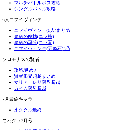
マルチバトルボス攻略
シングルバトル攻略
6人ニフイヴィンテ
ニフイヴィンテ(6人)まとめ
禁命の魔槍(ニフ槍)
禁命の溟弦(ニフ琴)
ニフイヴィンテ(召喚石)5凸
ソロモナスの賢者
攻略/進め方
賢者限界超越まとめ
マリアテレサ限界超越
カイム限界超越
7月最終キャラ
水ククル最終
これグラ7月号