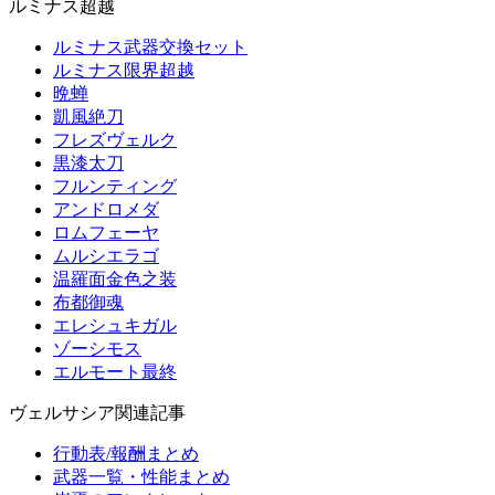
ルミナス超越
ルミナス武器交換セット
ルミナス限界超越
晩蝉
凱風絶刀
フレズヴェルク
黒漆太刀
フルンティング
アンドロメダ
ロムフェーヤ
ムルシエラゴ
温羅面金色之装
布都御魂
エレシュキガル
ゾーシモス
エルモート最終
ヴェルサシア関連記事
行動表/報酬まとめ
武器一覧・性能まとめ