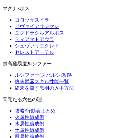
マグナ3ボス
コロッサスイラ
リヴァイアサンマレ
ユグドラシルアルボス
ティアマトアウラ
シュヴァリエクレド
セレストアーテル
超高難易度ルシファー
ルシファー(スパルシ)攻略
終末武器スキル性能一覧
終末を齎す黒羽の入手方法
天元たる六色の理
攻略/行動表まとめ
火属性編成例
水属性編成例
土属性編成例
風属性編成例