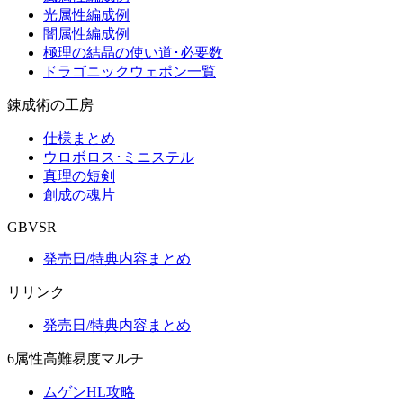
光属性編成例
闇属性編成例
極理の結晶の使い道･必要数
ドラゴニックウェポン一覧
錬成術の工房
仕様まとめ
ウロボロス･ミニステル
真理の短剣
創成の魂片
GBVSR
発売日/特典内容まとめ
リリンク
発売日/特典内容まとめ
6属性高難易度マルチ
ムゲンHL攻略