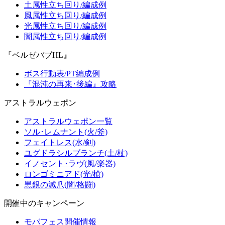
土属性立ち回り/編成例
風属性立ち回り/編成例
光属性立ち回り/編成例
闇属性立ち回り/編成例
『ベルゼバブHL』
ボス行動表/PT編成例
『混沌の再来･後編』攻略
アストラルウェポン
アストラルウェポン一覧
ソル･レムナント(火/斧)
フェイトレス(水/剣)
ユグドラシルブランチ(土/杖)
イノセント･ラヴ(風/楽器)
ロンゴミニアド(光/槍)
黒銀の滅爪(闇/格闘)
開催中のキャンペーン
モバフェス開催情報