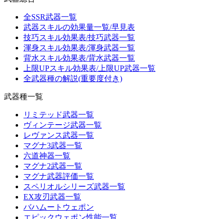
全SSR武器一覧
武器スキルの効果量一覧/早見表
技巧スキル効果表/技巧武器一覧
渾身スキル効果表/渾身武器一覧
背水スキル効果表/背水武器一覧
上限UPスキル効果表/上限UP武器一覧
全武器種の解説(重要度付き)
武器種一覧
リミテッド武器一覧
ヴィンテージ武器一覧
レヴァンス武器一覧
マグナ3武器一覧
六道神器一覧
マグナ2武器一覧
マグナ武器評価一覧
スペリオルシリーズ武器一覧
EX攻刃武器一覧
バハムートウェポン
エピックウェポン性能一覧