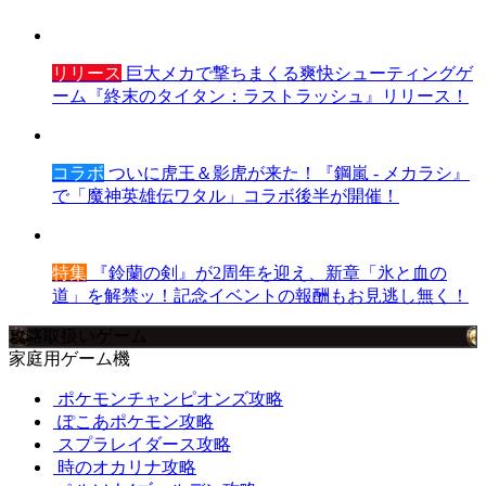
リリース
巨大メカで撃ちまくる爽快シューティングゲ
ーム『終末のタイタン：ラストラッシュ』リリース！
コラボ
ついに虎王＆影虎が来た！『鋼嵐 - メカラシ』
で「魔神英雄伝ワタル」コラボ後半が開催！
特集
『鈴蘭の剣』が2周年を迎え、新章「氷と血の
道」を解禁ッ！記念イベントの報酬もお見逃し無く！
攻略取扱いゲーム
家庭用ゲーム機
ポケモンチャンピオンズ攻略
ぽこあポケモン攻略
スプラレイダース攻略
時のオカリナ攻略