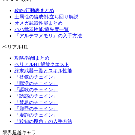
攻略/行動表まとめ
土属性の編成例/立ち回り解説
オメガ武器性能まとめ
バハ武器性能/優先度一覧
『アルテマメモリ』の入手方法
ベリアルHL
攻略/報酬まとめ
ベリアルHL解放クエスト
終末武器一覧とスキル性能
「技錬のチェイン」
「賦活のチェイン」
「謳歌のチェイン」
「誘惑のチェイン」
「禁忌のチェイン」
「邪罪のチェイン」
「虚詐のチェイン」
「狡知の魔角」の入手方法
限界超越キャラ