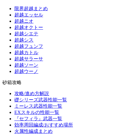
限界超越まとめ
超越エッセル
超越ニオ
超越オクトー
超越シエテ
超越シス
超越フュンフ
超越カトル
超越サラーサ
超越ソーン
超越ウーノ
砂箱攻略
攻略/進め方解説
礎シリーズ武器性能一覧
ミーレス武器性能一覧
EXスキルの性能一覧
『セフィラ』武器一覧
効率周回編成/おすすめ場所
火属性編成まとめ