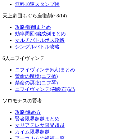
無料10連スタンプ帳
天上劇団もぐら座復刻(~8/14)
攻略/報酬まとめ
効率周回/編成例まとめ
マルチバトルボス攻略
シングルバトル攻略
6人ニフイヴィンテ
ニフイヴィンテ(6人)まとめ
禁命の魔槍(ニフ槍)
禁命の溟弦(ニフ琴)
ニフイヴィンテ(召喚石)5凸
ソロモナスの賢者
攻略/進め方
賢者限界超越まとめ
マリアテレサ限界超越
カイム限界超越
アーカルムの祝福一覧