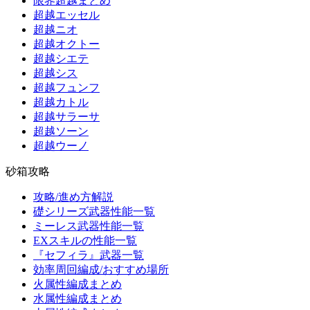
限界超越まとめ
超越エッセル
超越ニオ
超越オクトー
超越シエテ
超越シス
超越フュンフ
超越カトル
超越サラーサ
超越ソーン
超越ウーノ
砂箱攻略
攻略/進め方解説
礎シリーズ武器性能一覧
ミーレス武器性能一覧
EXスキルの性能一覧
『セフィラ』武器一覧
効率周回編成/おすすめ場所
火属性編成まとめ
水属性編成まとめ