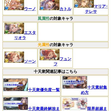
マリア･
ウーノ
カトル
テレサ
風属性
の対象キャラ
エスタ
リオラ
光属性
の対象キャラ
フュン
ソーン
フ
十天衆関連記事はこちら
十天素材集
十天衆優先度一覧
め方
十天衆最終解放ま
限界超越ま