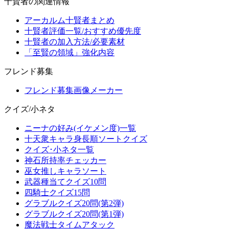
十賢者の関連情報
アーカルム十賢者まとめ
十賢者評価一覧/おすすめ優先度
十賢者の加入方法/必要素材
「至賢の領域」強化内容
フレンド募集
フレンド募集画像メーカー
クイズ/小ネタ
ニーナの好み(イケメン度)一覧
十天衆キャラ身長順ソートクイズ
クイズ･小ネタ一覧
神石所持率チェッカー
巫女推しキャラソート
武器種当てクイズ10問
四騎士クイズ15問
グラブルクイズ20問(第2弾)
グラブルクイズ20問(第1弾)
魔法戦士タイムアタック