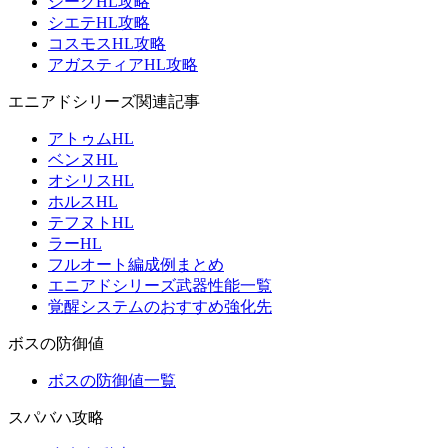
ジークHL攻略
シエテHL攻略
コスモスHL攻略
アガスティアHL攻略
エニアドシリーズ関連記事
アトゥムHL
ベンヌHL
オシリスHL
ホルスHL
テフヌトHL
ラーHL
フルオート編成例まとめ
エニアドシリーズ武器性能一覧
覚醒システムのおすすめ強化先
ボスの防御値
ボスの防御値一覧
スパバハ攻略