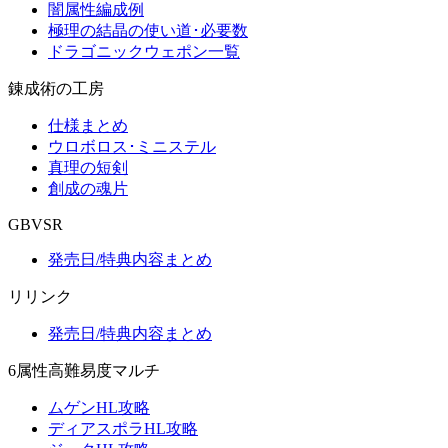
闇属性編成例
極理の結晶の使い道･必要数
ドラゴニックウェポン一覧
錬成術の工房
仕様まとめ
ウロボロス･ミニステル
真理の短剣
創成の魂片
GBVSR
発売日/特典内容まとめ
リリンク
発売日/特典内容まとめ
6属性高難易度マルチ
ムゲンHL攻略
ディアスポラHL攻略