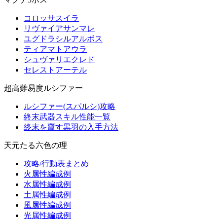
コロッサスイラ
リヴァイアサンマレ
ユグドラシルアルボス
ティアマトアウラ
シュヴァリエクレド
セレストアーテル
超高難易度ルシファー
ルシファー(スパルシ)攻略
終末武器スキル性能一覧
終末を齎す黒羽の入手方法
天元たる六色の理
攻略/行動表まとめ
火属性編成例
水属性編成例
土属性編成例
風属性編成例
光属性編成例