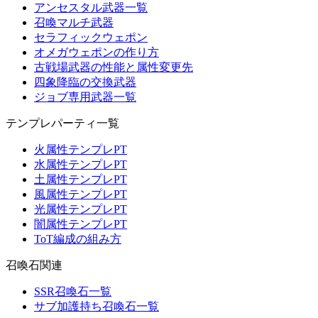
アンセスタル武器一覧
召喚マルチ武器
セラフィックウェポン
オメガウェポンの作り方
古戦場武器の性能と属性変更先
四象降臨の交換武器
ジョブ専用武器一覧
テンプレパーティ一覧
火属性テンプレPT
水属性テンプレPT
土属性テンプレPT
風属性テンプレPT
光属性テンプレPT
闇属性テンプレPT
ToT編成の組み方
召喚石関連
SSR召喚石一覧
サブ加護持ち召喚石一覧