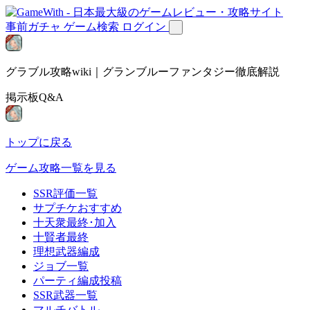
事前ガチャ
ゲーム検索
ログイン
グラブル攻略wiki｜グランブルーファンタジー徹底解説
掲示板Q&A
トップに戻る
ゲーム攻略一覧を見る
SSR評価一覧
サプチケおすすめ
十天衆最終･加入
十賢者最終
理想武器編成
ジョブ一覧
パーティ編成投稿
SSR武器一覧
マルチバトル