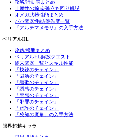
攻略/行動表まとめ
土属性の編成例/立ち回り解説
オメガ武器性能まとめ
バハ武器性能/優先度一覧
『アルテマメモリ』の入手方法
ベリアルHL
攻略/報酬まとめ
ベリアルHL解放クエスト
終末武器一覧とスキル性能
「技錬のチェイン」
「賦活のチェイン」
「謳歌のチェイン」
「誘惑のチェイン」
「禁忌のチェイン」
「邪罪のチェイン」
「虚詐のチェイン」
「狡知の魔角」の入手方法
限界超越キャラ