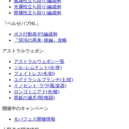
風属性立ち回り/編成例
光属性立ち回り/編成例
闇属性立ち回り/編成例
『ベルゼバブHL』
ボス行動表/PT編成例
『混沌の再来･後編』攻略
アストラルウェポン
アストラルウェポン一覧
ソル･レムナント(火/斧)
フェイトレス(水/剣)
ユグドラシルブランチ(土/杖)
イノセント･ラヴ(風/楽器)
ロンゴミニアド(光/槍)
黒銀の滅爪(闇/格闘)
開催中のキャンペーン
モバフェス開催情報