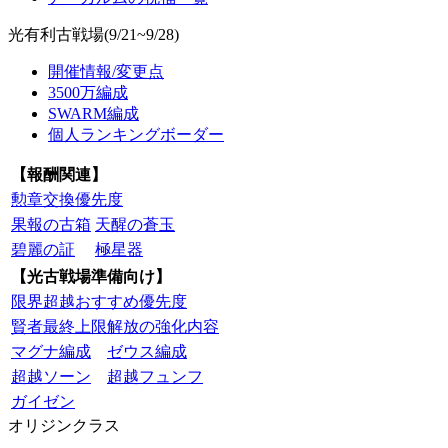
光有利古戦場(9/21~9/28)
開催情報/変更点
3500万編成
SWARM編成
個人ランキングボーダー
【報酬関連】
勲章交換優先度
果報の古箱
天醒の蒼玉
碧麗の証
極星器
【光古戦場準備向け】
限界超越おすすめ優先度
賢者最終上限解放の強化内容
マグナ編成
ゼウス編成
超越ソーン
超越フュンフ
ガイゼン
オリジンクラス