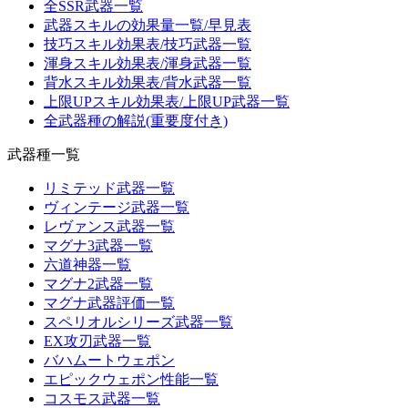
全SSR武器一覧
武器スキルの効果量一覧/早見表
技巧スキル効果表/技巧武器一覧
渾身スキル効果表/渾身武器一覧
背水スキル効果表/背水武器一覧
上限UPスキル効果表/上限UP武器一覧
全武器種の解説(重要度付き)
武器種一覧
リミテッド武器一覧
ヴィンテージ武器一覧
レヴァンス武器一覧
マグナ3武器一覧
六道神器一覧
マグナ2武器一覧
マグナ武器評価一覧
スペリオルシリーズ武器一覧
EX攻刃武器一覧
バハムートウェポン
エピックウェポン性能一覧
コスモス武器一覧