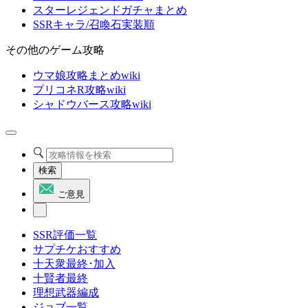
スターレジェンドガチャまとめ
SSRキャラ/召喚石実装順
その他のゲーム攻略
ウマ娘攻略まとめwiki
プリコネR攻略wiki
シャドウバース攻略wiki
検索
ご意見
SSR評価一覧
サプチケおすすめ
十天衆最終･加入
十賢者最終
理想武器編成
ジョブ一覧