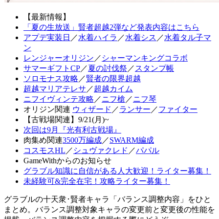
【最新情報】
「夏の生放送」賢者超越2弾など発表内容はこちら
アプデ実装日
／
水着ハイラ
／
水着シス
／
水着タル子マ
ン
レンジャーオリジン
／
シャーマンキングコラボ
サマーギフトCP
／
夏の討伐祭
／
スタンプ帳
ソロモナス攻略
／
賢者の限界超越
超越マリアテレサ
／
超越カイム
ニフイヴィンテ攻略
／
ニフ槍
／
ニフ琴
オリジン関連
ウィザード
／
ランサー
／
ファイター
【古戦場関連】9/21(月)~
次回は9月『光有利古戦場』
肉集め関連
3500万編成
／
SWARM編成
コスモスHL
／
シュヴァクレド
／
パパル
GameWithからのお知らせ
グラブル知識に自信がある人大歓迎！ライター募集！
未経験可&完全在宅！攻略ライター募集！
グラブルの十天衆･賢者キャラ「バランス調整内容」をひと
まとめ。バランス調整対象キャラの変更前と変更後の性能を