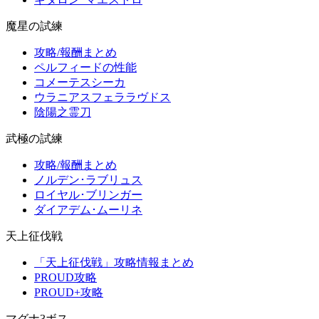
魔星の試練
攻略/報酬まとめ
ペルフィードの性能
コメーテスシーカ
ウラニアスフェララヴドス
陰陽之霊刀
武極の試練
攻略/報酬まとめ
ノルデン･ラブリュス
ロイヤル･ブリンガー
ダイアデム･ムーリネ
天上征伐戦
「天上征伐戦」攻略情報まとめ
PROUD攻略
PROUD+攻略
マグナ3ボス