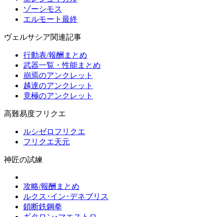
ゾーシモス
エルモート最終
ヴェルサシア関連記事
行動表/報酬まとめ
武器一覧・性能まとめ
崩焉のアンクレット
越達のアンクレット
竟極のアンクレット
高難易度フリクエ
ルシゼロフリクエ
フリクエ天元
神匠の試練
攻略/報酬まとめ
ルクス･イン･デネブリス
鎖断鉄鋼拳
ギタロン･マエストロ