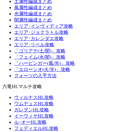
土属性編成まとめ
風属性編成まとめ
光属性編成まとめ
闇属性編成まとめ
エリア･インヴィディア攻略
エリア･ジョクラトル攻略
エリア･カレンダエ攻略
エリア･リベル攻略
「ゴリアテ(土/闇)」攻略
「フェイム(水/闇)」攻略
「ハービンガー(風/光)」攻略
「エローシオ(火/光)」攻略
クォーツの入手方法
六竜HLマルチ攻略
ウィルナスHL攻略
ワムデュスHL攻略
ガレヲンHL攻略
イーウィヤHL攻略
ル･オーHL攻略
フェディエルHL攻略