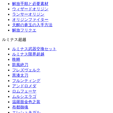
解放手順と必要素材
ウィザードオリジン
ランサーオリジン
オリジンファイター
天醒の蒼玉の入手方法
解放フリクエ
ルミナス超越
ルミナス武器交換セット
ルミナス限界超越
晩蝉
凱風絶刀
フレズヴェルク
黒漆太刀
フルンティング
アンドロメダ
ロムフェーヤ
ムルシエラゴ
温羅面金色之装
布都御魂
エレシュキガル