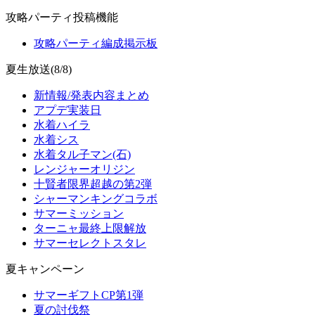
攻略パーティ投稿機能
攻略パーティ編成掲示板
夏生放送(8/8)
新情報/発表内容まとめ
アプデ実装日
水着ハイラ
水着シス
水着タル子マン(石)
レンジャーオリジン
十賢者限界超越の第2弾
シャーマンキングコラボ
サマーミッション
ターニャ最終上限解放
サマーセレクトスタレ
夏キャンペーン
サマーギフトCP第1弾
夏の討伐祭