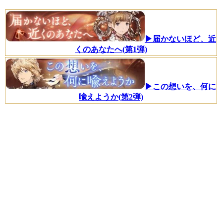
▶届かないほど、近
くのあなたへ(第1弾)
▶この想いを、何に
喩えようか(第2弾)