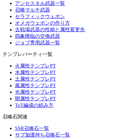
アンセスタル武器一覧
召喚マルチ武器
セラフィックウェポン
オメガウェポンの作り方
古戦場武器の性能と属性変更先
四象降臨の交換武器
ジョブ専用武器一覧
テンプレパーティ一覧
火属性テンプレPT
水属性テンプレPT
土属性テンプレPT
風属性テンプレPT
光属性テンプレPT
闇属性テンプレPT
ToT編成の組み方
召喚石関連
SSR召喚石一覧
サブ加護持ち召喚石一覧