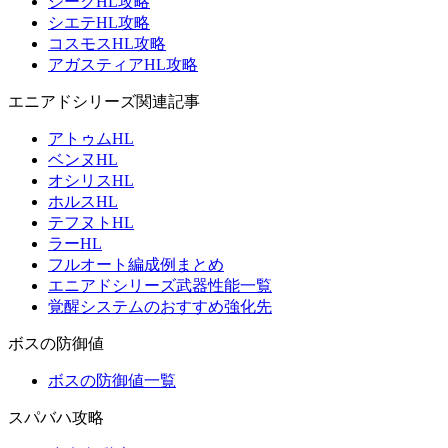
ジークHL攻略
シエテHL攻略
コスモスHL攻略
アガスティアHL攻略
エニアドシリーズ関連記事
アトゥムHL
ベンヌHL
オシリスHL
ホルスHL
テフヌトHL
ラーHL
フルオート編成例まとめ
エニアドシリーズ武器性能一覧
覚醒システムのおすすめ強化先
ボスの防御値
ボスの防御値一覧
スパバハ攻略