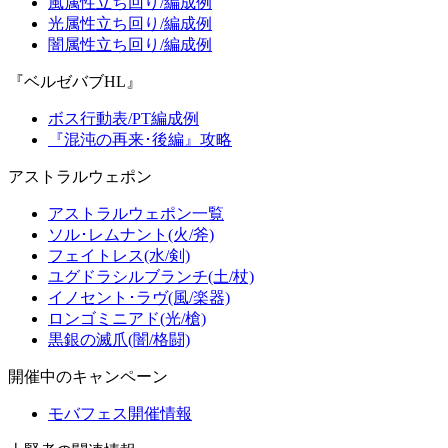
風属性立ち回り/編成例
光属性立ち回り/編成例
闇属性立ち回り/編成例
『ベルゼバブHL』
ボス行動表/PT編成例
『混沌の再来･後編』攻略
アストラルウェポン
アストラルウェポン一覧
ソル･レムナント(火/斧)
フェイトレス(水/剣)
ユグドラシルブランチ(土/杖)
イノセント･ラヴ(風/楽器)
ロンゴミニアド(光/槍)
黒銀の滅爪(闇/格闘)
開催中のキャンペーン
モバフェス開催情報