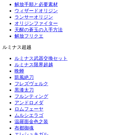
解放手順と必要素材
ウィザードオリジン
ランサーオリジン
オリジンファイター
天醒の蒼玉の入手方法
解放フリクエ
ルミナス超越
ルミナス武器交換セット
ルミナス限界超越
晩蝉
凱風絶刀
フレズヴェルク
黒漆太刀
フルンティング
アンドロメダ
ロムフェーヤ
ムルシエラゴ
温羅面金色之装
布都御魂
エレシュキガル