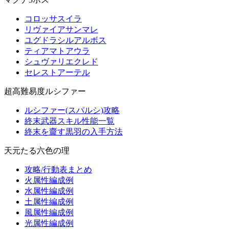
コロッサスイラ
リヴァイアサンマレ
ユグドラシルアルボス
ティアマトアウラ
シュヴァリエクレド
セレストアーテル
超高難易度ルシファー
ルシファー(スパルシ)攻略
終末武器スキル性能一覧
終末を齎す黒羽の入手方法
天元たる六色の理
攻略/行動表まとめ
火属性編成例
水属性編成例
土属性編成例
風属性編成例
光属性編成例