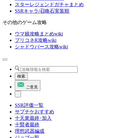
スターレジェンドガチャまとめ
SSRキャラ/召喚石実装順
その他のゲーム攻略
ウマ娘攻略まとめwiki
プリコネR攻略wiki
シャドウバース攻略wiki
検索
ご意見
SSR評価一覧
サプチケおすすめ
十天衆最終･加入
十賢者最終
理想武器編成
ジョブ一覧