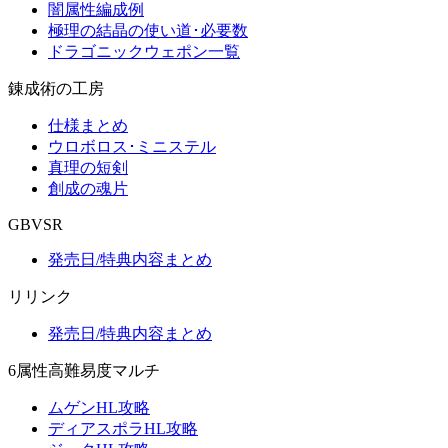
闇属性編成例
極理の結晶の使い道･必要数
ドラゴニックウェポン一覧
錬成術の工房
仕様まとめ
ウロボロス･ミニステル
真理の短剣
創成の魂片
GBVSR
発売日/特典内容まとめ
リリンク
発売日/特典内容まとめ
6属性高難易度マルチ
ムゲンHL攻略
ディアスポラHL攻略