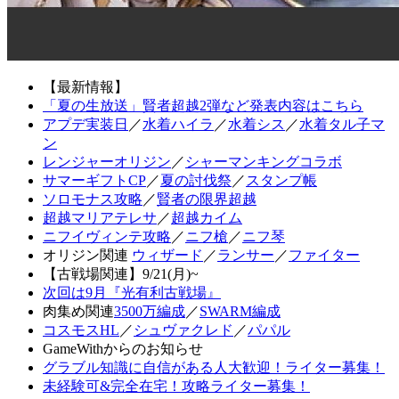
【最新情報】
「夏の生放送」賢者超越2弾など発表内容はこちら
アプデ実装日
／
水着ハイラ
／
水着シス
／
水着タル子マ
ン
レンジャーオリジン
／
シャーマンキングコラボ
サマーギフトCP
／
夏の討伐祭
／
スタンプ帳
ソロモナス攻略
／
賢者の限界超越
超越マリアテレサ
／
超越カイム
ニフイヴィンテ攻略
／
ニフ槍
／
ニフ琴
オリジン関連
ウィザード
／
ランサー
／
ファイター
【古戦場関連】9/21(月)~
次回は9月『光有利古戦場』
肉集め関連
3500万編成
／
SWARM編成
コスモスHL
／
シュヴァクレド
／
パパル
GameWithからのお知らせ
グラブル知識に自信がある人大歓迎！ライター募集！
未経験可&完全在宅！攻略ライター募集！