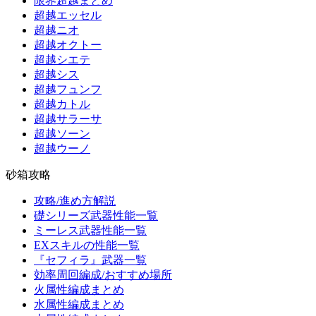
限界超越まとめ
超越エッセル
超越ニオ
超越オクトー
超越シエテ
超越シス
超越フュンフ
超越カトル
超越サラーサ
超越ソーン
超越ウーノ
砂箱攻略
攻略/進め方解説
礎シリーズ武器性能一覧
ミーレス武器性能一覧
EXスキルの性能一覧
『セフィラ』武器一覧
効率周回編成/おすすめ場所
火属性編成まとめ
水属性編成まとめ