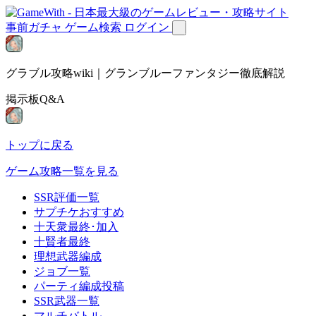
事前ガチャ
ゲーム検索
ログイン
グラブル攻略wiki｜グランブルーファンタジー徹底解説
掲示板Q&A
トップに戻る
ゲーム攻略一覧を見る
SSR評価一覧
サプチケおすすめ
十天衆最終･加入
十賢者最終
理想武器編成
ジョブ一覧
パーティ編成投稿
SSR武器一覧
マルチバトル