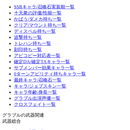
SSRキャラ/召喚石実装順一覧
十天衆の評価/性能一覧
かばう/ダメカ持ち一覧
クリア/マウント持ち一覧
ディスペル持ち一覧
追撃持ち一覧
トレハン持ち一覧
刻印持ち一覧
アビコピー対応表一覧
確定DA/確定TAキャラ一覧
サブメンバー効果キャラ一覧
0ターンアビリティ持ちキャラ一覧
最終キャラ/召喚石一覧
キャラ/ジョブスキン一覧
キャラ年齢/身長一覧
グラブル出演声優一覧
クロスフェイト一覧
グラブルの武器関連
武器総合