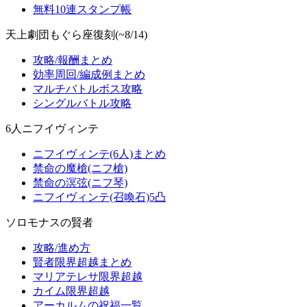
無料10連スタンプ帳
天上劇団もぐら座復刻(~8/14)
攻略/報酬まとめ
効率周回/編成例まとめ
マルチバトルボス攻略
シングルバトル攻略
6人ニフイヴィンテ
ニフイヴィンテ(6人)まとめ
禁命の魔槍(ニフ槍)
禁命の溟弦(ニフ琴)
ニフイヴィンテ(召喚石)5凸
ソロモナスの賢者
攻略/進め方
賢者限界超越まとめ
マリアテレサ限界超越
カイム限界超越
アーカルムの祝福一覧