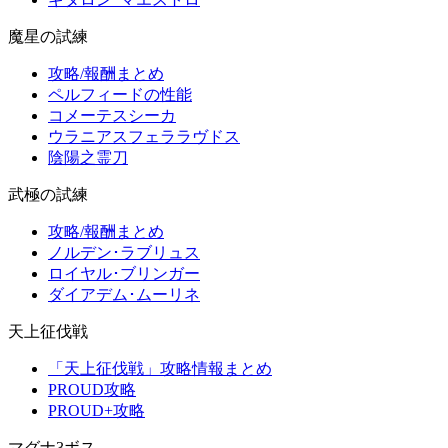
魔星の試練
攻略/報酬まとめ
ペルフィードの性能
コメーテスシーカ
ウラニアスフェララヴドス
陰陽之霊刀
武極の試練
攻略/報酬まとめ
ノルデン･ラブリュス
ロイヤル･ブリンガー
ダイアデム･ムーリネ
天上征伐戦
「天上征伐戦」攻略情報まとめ
PROUD攻略
PROUD+攻略
マグナ3ボス