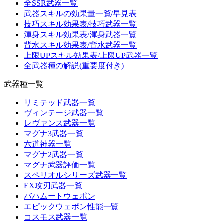
全SSR武器一覧
武器スキルの効果量一覧/早見表
技巧スキル効果表/技巧武器一覧
渾身スキル効果表/渾身武器一覧
背水スキル効果表/背水武器一覧
上限UPスキル効果表/上限UP武器一覧
全武器種の解説(重要度付き)
武器種一覧
リミテッド武器一覧
ヴィンテージ武器一覧
レヴァンス武器一覧
マグナ3武器一覧
六道神器一覧
マグナ2武器一覧
マグナ武器評価一覧
スペリオルシリーズ武器一覧
EX攻刃武器一覧
バハムートウェポン
エピックウェポン性能一覧
コスモス武器一覧