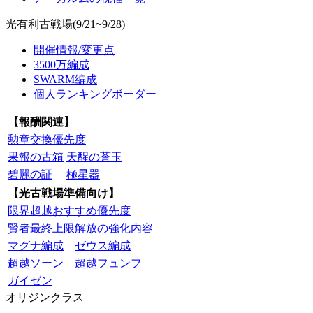
光有利古戦場(9/21~9/28)
開催情報/変更点
3500万編成
SWARM編成
個人ランキングボーダー
【報酬関連】
勲章交換優先度
果報の古箱
天醒の蒼玉
碧麗の証
極星器
【光古戦場準備向け】
限界超越おすすめ優先度
賢者最終上限解放の強化内容
マグナ編成
ゼウス編成
超越ソーン
超越フュンフ
ガイゼン
オリジンクラス