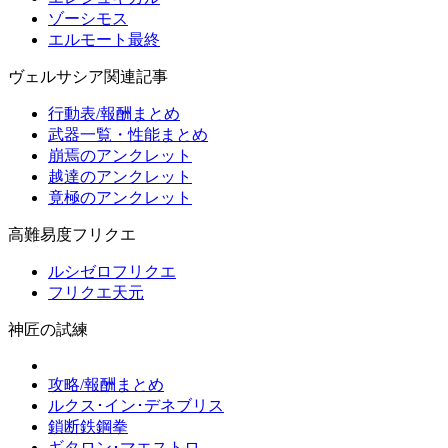
ゾーシモス
エルモート最終
ヴェルサシア関連記事
行動表/報酬まとめ
武器一覧・性能まとめ
崩焉のアンクレット
越達のアンクレット
竟極のアンクレット
高難易度フリクエ
ルシゼロフリクエ
フリクエ天元
神匠の試練
攻略/報酬まとめ
ルクス･イン･デネブリス
鎖断鉄鋼拳
ギタロン･マエストロ