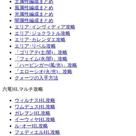
土属性編成まとめ
風属性編成まとめ
光属性編成まとめ
闇属性編成まとめ
エリア･インヴィディア攻略
エリア･ジョクラトル攻略
エリア･カレンダエ攻略
エリア･リベル攻略
「ゴリアテ(土/闇)」攻略
「フェイム(水/闇)」攻略
「ハービンガー(風/光)」攻略
「エローシオ(火/光)」攻略
クォーツの入手方法
六竜HLマルチ攻略
ウィルナスHL攻略
ワムデュスHL攻略
ガレヲンHL攻略
イーウィヤHL攻略
ル･オーHL攻略
フェディエルHL攻略