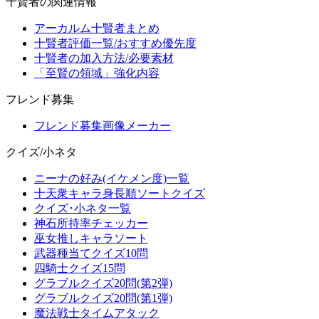
十賢者の関連情報
アーカルム十賢者まとめ
十賢者評価一覧/おすすめ優先度
十賢者の加入方法/必要素材
「至賢の領域」強化内容
フレンド募集
フレンド募集画像メーカー
クイズ/小ネタ
ニーナの好み(イケメン度)一覧
十天衆キャラ身長順ソートクイズ
クイズ･小ネタ一覧
神石所持率チェッカー
巫女推しキャラソート
武器種当てクイズ10問
四騎士クイズ15問
グラブルクイズ20問(第2弾)
グラブルクイズ20問(第1弾)
魔法戦士タイムアタック