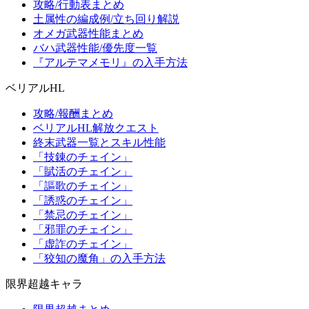
攻略/行動表まとめ
土属性の編成例/立ち回り解説
オメガ武器性能まとめ
バハ武器性能/優先度一覧
『アルテマメモリ』の入手方法
ベリアルHL
攻略/報酬まとめ
ベリアルHL解放クエスト
終末武器一覧とスキル性能
「技錬のチェイン」
「賦活のチェイン」
「謳歌のチェイン」
「誘惑のチェイン」
「禁忌のチェイン」
「邪罪のチェイン」
「虚詐のチェイン」
「狡知の魔角」の入手方法
限界超越キャラ