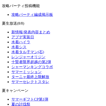
攻略パーティ投稿機能
攻略パーティ編成掲示板
夏生放送(8/8)
新情報/発表内容まとめ
アプデ実装日
水着ハイラ
水着シス
水着タル子マン(石)
レンジャーオリジン
十賢者限界超越の第2弾
シャーマンキングコラボ
サマーミッション
ターニャ最終上限解放
サマーセレクトスタレ
夏キャンペーン
サマーギフトCP第1弾
夏の討伐祭