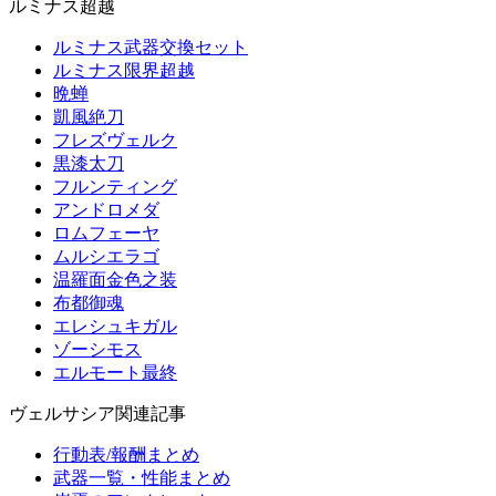
ルミナス超越
ルミナス武器交換セット
ルミナス限界超越
晩蝉
凱風絶刀
フレズヴェルク
黒漆太刀
フルンティング
アンドロメダ
ロムフェーヤ
ムルシエラゴ
温羅面金色之装
布都御魂
エレシュキガル
ゾーシモス
エルモート最終
ヴェルサシア関連記事
行動表/報酬まとめ
武器一覧・性能まとめ