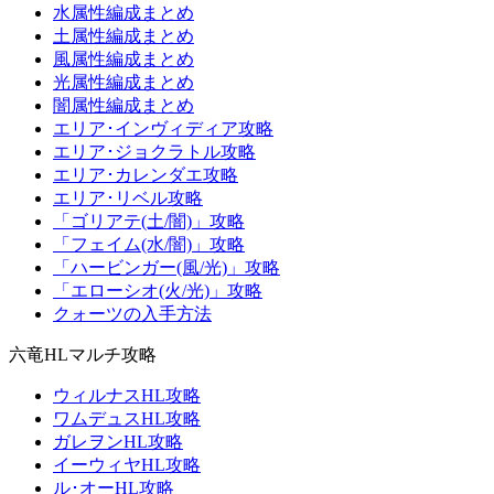
水属性編成まとめ
土属性編成まとめ
風属性編成まとめ
光属性編成まとめ
闇属性編成まとめ
エリア･インヴィディア攻略
エリア･ジョクラトル攻略
エリア･カレンダエ攻略
エリア･リベル攻略
「ゴリアテ(土/闇)」攻略
「フェイム(水/闇)」攻略
「ハービンガー(風/光)」攻略
「エローシオ(火/光)」攻略
クォーツの入手方法
六竜HLマルチ攻略
ウィルナスHL攻略
ワムデュスHL攻略
ガレヲンHL攻略
イーウィヤHL攻略
ル･オーHL攻略