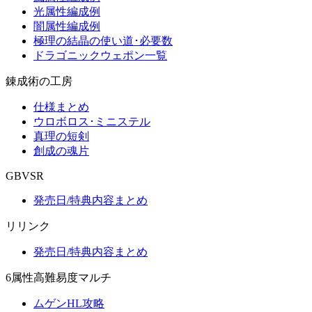
光属性編成例
闇属性編成例
極理の結晶の使い道･必要数
ドラゴニックウェポン一覧
錬成術の工房
仕様まとめ
ウロボロス･ミニステル
真理の短剣
創成の魂片
GBVSR
発売日/特典内容まとめ
リリンク
発売日/特典内容まとめ
6属性高難易度マルチ
ムゲンHL攻略