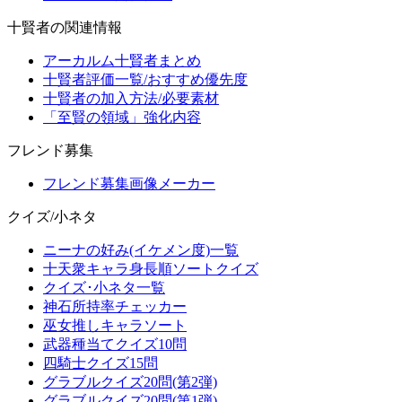
十賢者の関連情報
アーカルム十賢者まとめ
十賢者評価一覧/おすすめ優先度
十賢者の加入方法/必要素材
「至賢の領域」強化内容
フレンド募集
フレンド募集画像メーカー
クイズ/小ネタ
ニーナの好み(イケメン度)一覧
十天衆キャラ身長順ソートクイズ
クイズ･小ネタ一覧
神石所持率チェッカー
巫女推しキャラソート
武器種当てクイズ10問
四騎士クイズ15問
グラブルクイズ20問(第2弾)
グラブルクイズ20問(第1弾)