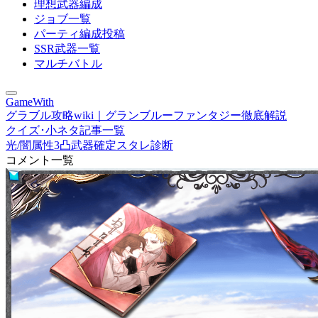
理想武器編成
ジョブ一覧
パーティ編成投稿
SSR武器一覧
マルチバトル
GameWith
グラブル攻略wiki｜グランブルーファンタジー徹底解説
クイズ･小ネタ記事一覧
光/闇属性3凸武器確定スタレ診断
コメント一覧