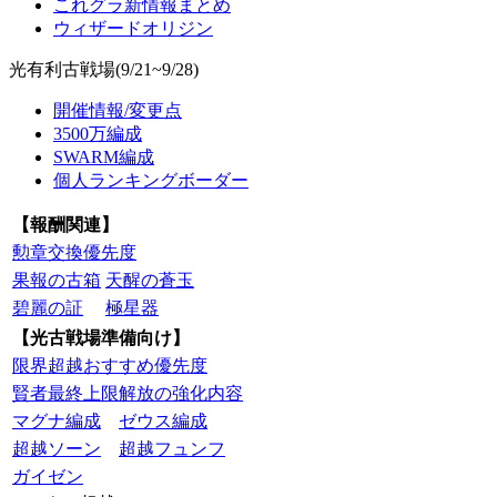
これグラ新情報まとめ
ウィザードオリジン
光有利古戦場(9/21~9/28)
開催情報/変更点
3500万編成
SWARM編成
個人ランキングボーダー
【報酬関連】
勲章交換優先度
果報の古箱
天醒の蒼玉
碧麗の証
極星器
【光古戦場準備向け】
限界超越おすすめ優先度
賢者最終上限解放の強化内容
マグナ編成
ゼウス編成
超越ソーン
超越フュンフ
ガイゼン