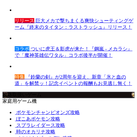
リリース
巨大メカで撃ちまくる爽快シューティングゲ
ーム『終末のタイタン：ラストラッシュ』リリース！
コラボ
ついに虎王＆影虎が来た！『鋼嵐 - メカラシ』
で「魔神英雄伝ワタル」コラボ後半が開催！
特集
『鈴蘭の剣』が2周年を迎え、新章「氷と血の
道」を解禁ッ！記念イベントの報酬もお見逃し無く！
攻略取扱いゲーム
家庭用ゲーム機
ポケモンチャンピオンズ攻略
ぽこあポケモン攻略
スプラレイダース攻略
時のオカリナ攻略