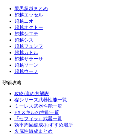
限界超越まとめ
超越エッセル
超越ニオ
超越オクトー
超越シエテ
超越シス
超越フュンフ
超越カトル
超越サラーサ
超越ソーン
超越ウーノ
砂箱攻略
攻略/進め方解説
礎シリーズ武器性能一覧
ミーレス武器性能一覧
EXスキルの性能一覧
『セフィラ』武器一覧
効率周回編成/おすすめ場所
火属性編成まとめ