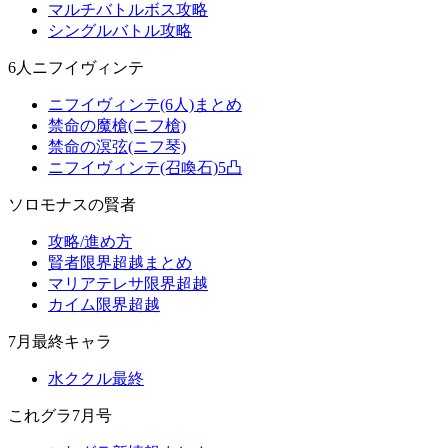
マルチバトルボス攻略
シングルバトル攻略
6人ニフイヴィンテ
ニフイヴィンテ(6人)まとめ
禁命の魔槍(ニフ槍)
禁命の溟弦(ニフ琴)
ニフイヴィンテ(召喚石)5凸
ソロモナスの賢者
攻略/進め方
賢者限界超越まとめ
マリアテレサ限界超越
カイム限界超越
7月最終キャラ
水ククル最終
これグラ7月号