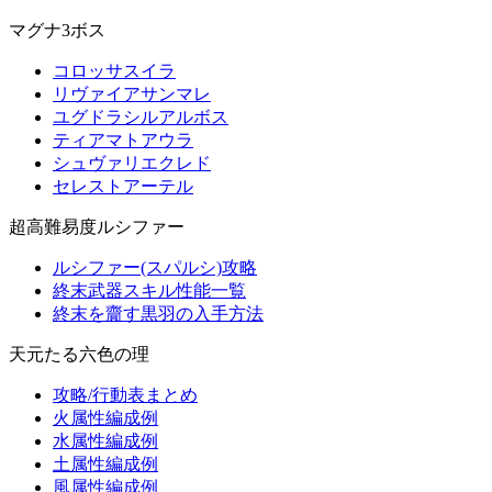
マグナ3ボス
コロッサスイラ
リヴァイアサンマレ
ユグドラシルアルボス
ティアマトアウラ
シュヴァリエクレド
セレストアーテル
超高難易度ルシファー
ルシファー(スパルシ)攻略
終末武器スキル性能一覧
終末を齎す黒羽の入手方法
天元たる六色の理
攻略/行動表まとめ
火属性編成例
水属性編成例
土属性編成例
風属性編成例