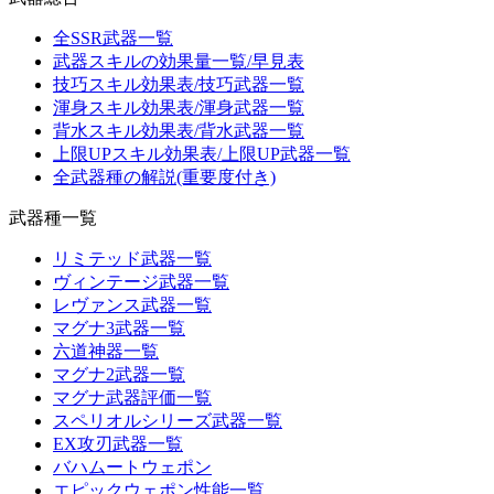
全SSR武器一覧
武器スキルの効果量一覧/早見表
技巧スキル効果表/技巧武器一覧
渾身スキル効果表/渾身武器一覧
背水スキル効果表/背水武器一覧
上限UPスキル効果表/上限UP武器一覧
全武器種の解説(重要度付き)
武器種一覧
リミテッド武器一覧
ヴィンテージ武器一覧
レヴァンス武器一覧
マグナ3武器一覧
六道神器一覧
マグナ2武器一覧
マグナ武器評価一覧
スペリオルシリーズ武器一覧
EX攻刃武器一覧
バハムートウェポン
エピックウェポン性能一覧