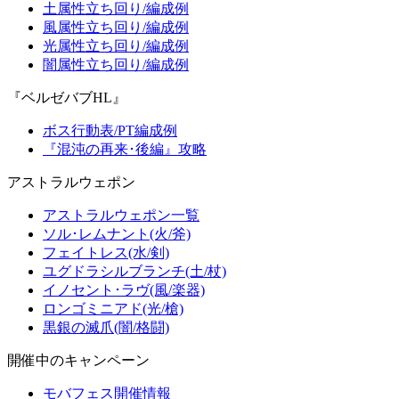
土属性立ち回り/編成例
風属性立ち回り/編成例
光属性立ち回り/編成例
闇属性立ち回り/編成例
『ベルゼバブHL』
ボス行動表/PT編成例
『混沌の再来･後編』攻略
アストラルウェポン
アストラルウェポン一覧
ソル･レムナント(火/斧)
フェイトレス(水/剣)
ユグドラシルブランチ(土/杖)
イノセント･ラヴ(風/楽器)
ロンゴミニアド(光/槍)
黒銀の滅爪(闇/格闘)
開催中のキャンペーン
モバフェス開催情報