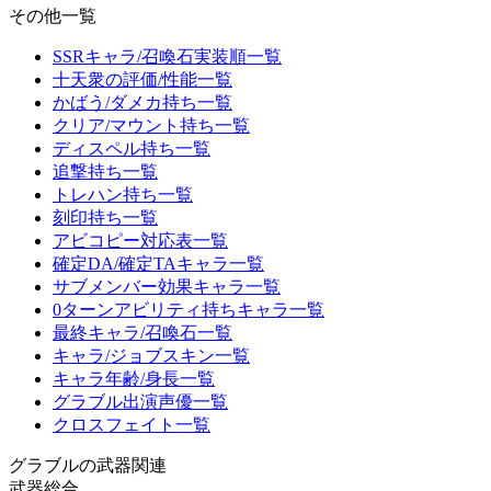
その他一覧
SSRキャラ/召喚石実装順一覧
十天衆の評価/性能一覧
かばう/ダメカ持ち一覧
クリア/マウント持ち一覧
ディスペル持ち一覧
追撃持ち一覧
トレハン持ち一覧
刻印持ち一覧
アビコピー対応表一覧
確定DA/確定TAキャラ一覧
サブメンバー効果キャラ一覧
0ターンアビリティ持ちキャラ一覧
最終キャラ/召喚石一覧
キャラ/ジョブスキン一覧
キャラ年齢/身長一覧
グラブル出演声優一覧
クロスフェイト一覧
グラブルの武器関連
武器総合