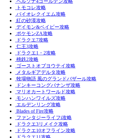
ペルソナ4ゴールデン攻略
トモコレ攻略
バイオレクイエム攻略
紅の砂漠攻略
デイモン&ベイビー攻略
ポケモンZA攻略
ドラクエ7攻略
仁王3攻略
ドラクエ1・2攻略
桃鉄2攻略
ゴーストオブヨウテイ攻略
メタルギアデルタ攻略
牧場物語 風のグランドバザール攻略
ドンキーコングバナンザ攻略
マリオカートワールド攻略
モンハンワイルズ攻略
エルデンリング攻略
Blades of Fire攻略
ファンタジーライフi攻略
ドラクエ3リメイク攻略
ドラクエ10オフライン攻略
ドラクエ11攻略