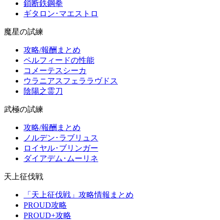
鎖断鉄鋼拳
ギタロン･マエストロ
魔星の試練
攻略/報酬まとめ
ペルフィードの性能
コメーテスシーカ
ウラニアスフェララヴドス
陰陽之霊刀
武極の試練
攻略/報酬まとめ
ノルデン･ラブリュス
ロイヤル･ブリンガー
ダイアデム･ムーリネ
天上征伐戦
「天上征伐戦」攻略情報まとめ
PROUD攻略
PROUD+攻略