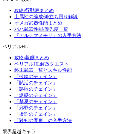
攻略/行動表まとめ
土属性の編成例/立ち回り解説
オメガ武器性能まとめ
バハ武器性能/優先度一覧
『アルテマメモリ』の入手方法
ベリアルHL
攻略/報酬まとめ
ベリアルHL解放クエスト
終末武器一覧とスキル性能
「技錬のチェイン」
「賦活のチェイン」
「謳歌のチェイン」
「誘惑のチェイン」
「禁忌のチェイン」
「邪罪のチェイン」
「虚詐のチェイン」
「狡知の魔角」の入手方法
限界超越キャラ