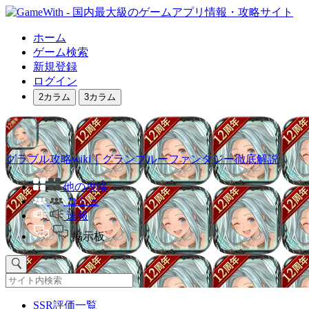
ホーム
ゲーム検索
新規登録
ログイン
2カラム
3カラム
グラブル攻略wiki｜グランブルーファンタジー徹底解説
他の攻略
コミュ
速報
掲示板
SSR評価一覧