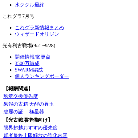
水ククル最終
これグラ7月号
これグラ新情報まとめ
ウィザードオリジン
光有利古戦場(9/21~9/28)
開催情報/変更点
3500万編成
SWARM編成
個人ランキングボーダー
【報酬関連】
勲章交換優先度
果報の古箱
天醒の蒼玉
碧麗の証
極星器
【光古戦場準備向け】
限界超越おすすめ優先度
賢者最終上限解放の強化内容