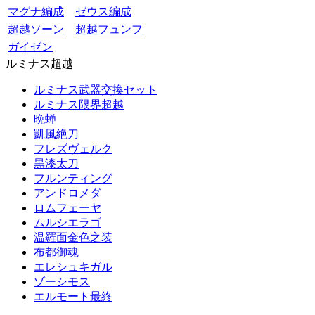
マグナ編成
ゼウス編成
超越ソーン
超越フュンフ
ガイゼン
ルミナス超越
ルミナス武器交換セット
ルミナス限界超越
晩蝉
凱風絶刀
フレズヴェルク
黒漆太刀
フルンティング
アンドロメダ
ロムフェーヤ
ムルシエラゴ
温羅面金色之装
布都御魂
エレシュキガル
ゾーシモス
エルモート最終