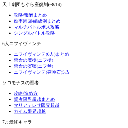
天上劇団もぐら座復刻(~8/14)
攻略/報酬まとめ
効率周回/編成例まとめ
マルチバトルボス攻略
シングルバトル攻略
6人ニフイヴィンテ
ニフイヴィンテ(6人)まとめ
禁命の魔槍(ニフ槍)
禁命の溟弦(ニフ琴)
ニフイヴィンテ(召喚石)5凸
ソロモナスの賢者
攻略/進め方
賢者限界超越まとめ
マリアテレサ限界超越
カイム限界超越
7月最終キャラ