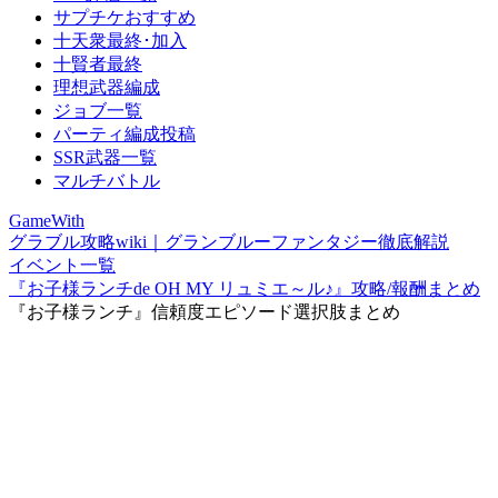
サプチケおすすめ
十天衆最終･加入
十賢者最終
理想武器編成
ジョブ一覧
パーティ編成投稿
SSR武器一覧
マルチバトル
GameWith
グラブル攻略wiki｜グランブルーファンタジー徹底解説
イベント一覧
『お子様ランチde OH MY リュミエ～ル♪』攻略/報酬まとめ
『お子様ランチ』信頼度エピソード選択肢まとめ