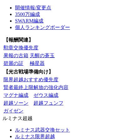
開催情報/変更点
3500万編成
SWARM編成
個人ランキングボーダー
【報酬関連】
勲章交換優先度
果報の古箱
天醒の蒼玉
碧麗の証
極星器
【光古戦場準備向け】
限界超越おすすめ優先度
賢者最終上限解放の強化内容
マグナ編成
ゼウス編成
超越ソーン
超越フュンフ
ガイゼン
ルミナス超越
ルミナス武器交換セット
ルミナス限界超越