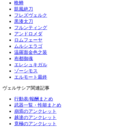
晩蝉
凱風絶刀
フレズヴェルク
黒漆太刀
フルンティング
アンドロメダ
ロムフェーヤ
ムルシエラゴ
温羅面金色之装
布都御魂
エレシュキガル
ゾーシモス
エルモート最終
ヴェルサシア関連記事
行動表/報酬まとめ
武器一覧・性能まとめ
崩焉のアンクレット
越達のアンクレット
竟極のアンクレット