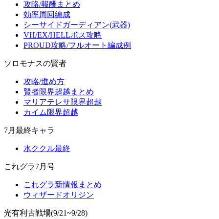
攻略/報酬まとめ
効率周回編成
シーサイドガーディアン(武器)
VH/EX/HELLボス攻略
PROUD攻略/フルオート編成例
ソロモナスの賢者
攻略/進め方
賢者限界超越まとめ
マリアテレサ限界超越
カイム限界超越
7月最終キャラ
水ククル最終
これグラ7月号
これグラ新情報まとめ
ウィザードオリジン
光有利古戦場(9/21~9/28)