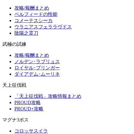
攻略/報酬まとめ
ペルフィードの性能
コメーテスシーカ
ウラニアスフェララヴドス
陰陽之霊刀
武極の試練
攻略/報酬まとめ
ノルデン･ラブリュス
ロイヤル･ブリンガー
ダイアデム･ムーリネ
天上征伐戦
「天上征伐戦」攻略情報まとめ
PROUD攻略
PROUD+攻略
マグナ3ボス
コロッサスイラ