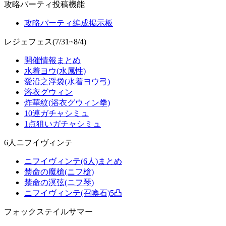
攻略パーティ投稿機能
攻略パーティ編成掲示板
レジェフェス(7/31~8/4)
開催情報まとめ
水着ヨウ(水属性)
愛沿之浮袋(水着ヨウ弓)
浴衣グウィン
炸華紋(浴衣グウィン拳)
10連ガチャシミュ
1点狙いガチャシミュ
6人ニフイヴィンテ
ニフイヴィンテ(6人)まとめ
禁命の魔槍(ニフ槍)
禁命の溟弦(ニフ琴)
ニフイヴィンテ(召喚石)5凸
フォックステイルサマー