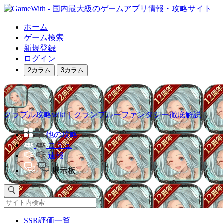
ホーム
ゲーム検索
新規登録
ログイン
2カラム
3カラム
グラブル攻略wiki｜グランブルーファンタジー徹底解説
他の攻略
コミュ
速報
掲示板
SSR評価一覧