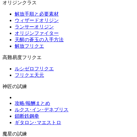
オリジンクラス
解放手順と必要素材
ウィザードオリジン
ランサーオリジン
オリジンファイター
天醒の蒼玉の入手方法
解放フリクエ
高難易度フリクエ
ルシゼロフリクエ
フリクエ天元
神匠の試練
攻略/報酬まとめ
ルクス･イン･デネブリス
鎖断鉄鋼拳
ギタロン･マエストロ
魔星の試練