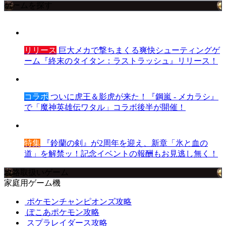
ゲームを探す
リリース
巨大メカで撃ちまくる爽快シューティングゲ
ーム『終末のタイタン：ラストラッシュ』リリース！
コラボ
ついに虎王＆影虎が来た！『鋼嵐 - メカラシ』
で「魔神英雄伝ワタル」コラボ後半が開催！
特集
『鈴蘭の剣』が2周年を迎え、新章「氷と血の
道」を解禁ッ！記念イベントの報酬もお見逃し無く！
攻略取扱いゲーム
家庭用ゲーム機
ポケモンチャンピオンズ攻略
ぽこあポケモン攻略
スプラレイダース攻略