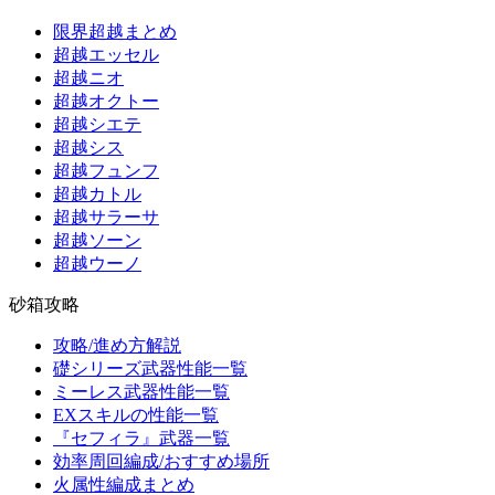
限界超越まとめ
超越エッセル
超越ニオ
超越オクトー
超越シエテ
超越シス
超越フュンフ
超越カトル
超越サラーサ
超越ソーン
超越ウーノ
砂箱攻略
攻略/進め方解説
礎シリーズ武器性能一覧
ミーレス武器性能一覧
EXスキルの性能一覧
『セフィラ』武器一覧
効率周回編成/おすすめ場所
火属性編成まとめ