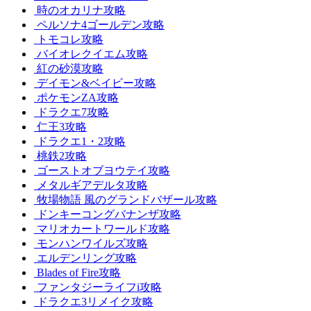
時のオカリナ攻略
ペルソナ4ゴールデン攻略
トモコレ攻略
バイオレクイエム攻略
紅の砂漠攻略
デイモン&ベイビー攻略
ポケモンZA攻略
ドラクエ7攻略
仁王3攻略
ドラクエ1・2攻略
桃鉄2攻略
ゴーストオブヨウテイ攻略
メタルギアデルタ攻略
牧場物語 風のグランドバザール攻略
ドンキーコングバナンザ攻略
マリオカートワールド攻略
モンハンワイルズ攻略
エルデンリング攻略
Blades of Fire攻略
ファンタジーライフi攻略
ドラクエ3リメイク攻略