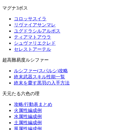
マグナ3ボス
コロッサスイラ
リヴァイアサンマレ
ユグドラシルアルボス
ティアマトアウラ
シュヴァリエクレド
セレストアーテル
超高難易度ルシファー
ルシファー(スパルシ)攻略
終末武器スキル性能一覧
終末を齎す黒羽の入手方法
天元たる六色の理
攻略/行動表まとめ
火属性編成例
水属性編成例
土属性編成例
風属性編成例