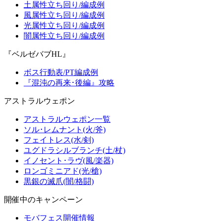
土属性立ち回り/編成例
風属性立ち回り/編成例
光属性立ち回り/編成例
闇属性立ち回り/編成例
『ベルゼバブHL』
ボス行動表/PT編成例
『混沌の再来･後編』攻略
アストラルウェポン
アストラルウェポン一覧
ソル･レムナント(火/斧)
フェイトレス(水/剣)
ユグドラシルブランチ(土/杖)
イノセント･ラヴ(風/楽器)
ロンゴミニアド(光/槍)
黒銀の滅爪(闇/格闘)
開催中のキャンペーン
モバフェス開催情報