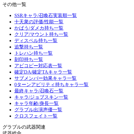
その他一覧
SSRキャラ/召喚石実装順一覧
十天衆の評価/性能一覧
かばう/ダメカ持ち一覧
クリア/マウント持ち一覧
ディスペル持ち一覧
追撃持ち一覧
トレハン持ち一覧
刻印持ち一覧
アビコピー対応表一覧
確定DA/確定TAキャラ一覧
サブメンバー効果キャラ一覧
0ターンアビリティ持ちキャラ一覧
最終キャラ/召喚石一覧
キャラ/ジョブスキン一覧
キャラ年齢/身長一覧
グラブル出演声優一覧
クロスフェイト一覧
グラブルの武器関連
武器総合