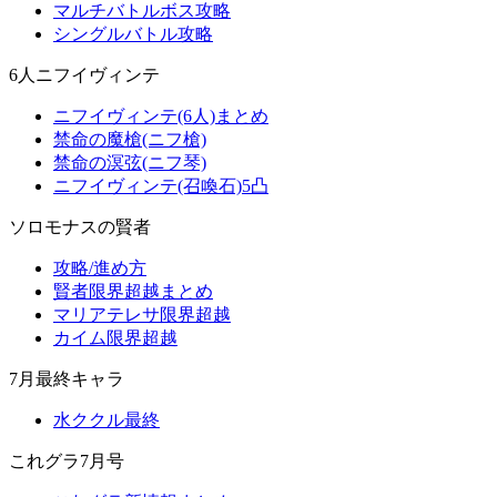
マルチバトルボス攻略
シングルバトル攻略
6人ニフイヴィンテ
ニフイヴィンテ(6人)まとめ
禁命の魔槍(ニフ槍)
禁命の溟弦(ニフ琴)
ニフイヴィンテ(召喚石)5凸
ソロモナスの賢者
攻略/進め方
賢者限界超越まとめ
マリアテレサ限界超越
カイム限界超越
7月最終キャラ
水ククル最終
これグラ7月号