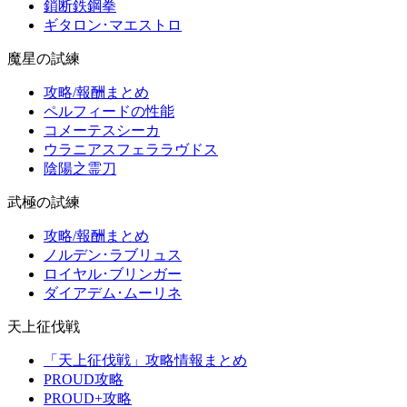
鎖断鉄鋼拳
ギタロン･マエストロ
魔星の試練
攻略/報酬まとめ
ペルフィードの性能
コメーテスシーカ
ウラニアスフェララヴドス
陰陽之霊刀
武極の試練
攻略/報酬まとめ
ノルデン･ラブリュス
ロイヤル･ブリンガー
ダイアデム･ムーリネ
天上征伐戦
「天上征伐戦」攻略情報まとめ
PROUD攻略
PROUD+攻略