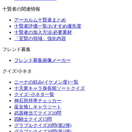
十賢者の関連情報
アーカルム十賢者まとめ
十賢者評価一覧/おすすめ優先度
十賢者の加入方法/必要素材
「至賢の領域」強化内容
フレンド募集
フレンド募集画像メーカー
クイズ/小ネタ
ニーナの好み(イケメン度)一覧
十天衆キャラ身長順ソートクイズ
クイズ･小ネタ一覧
神石所持率チェッカー
巫女推しキャラソート
武器種当てクイズ10問
四騎士クイズ15問
グラブルクイズ20問(第2弾)
グラブルクイズ20問(第1弾)