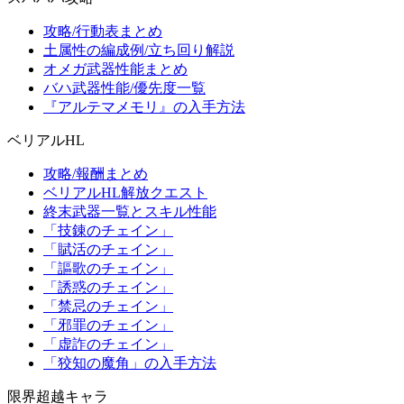
攻略/行動表まとめ
土属性の編成例/立ち回り解説
オメガ武器性能まとめ
バハ武器性能/優先度一覧
『アルテマメモリ』の入手方法
ベリアルHL
攻略/報酬まとめ
ベリアルHL解放クエスト
終末武器一覧とスキル性能
「技錬のチェイン」
「賦活のチェイン」
「謳歌のチェイン」
「誘惑のチェイン」
「禁忌のチェイン」
「邪罪のチェイン」
「虚詐のチェイン」
「狡知の魔角」の入手方法
限界超越キャラ