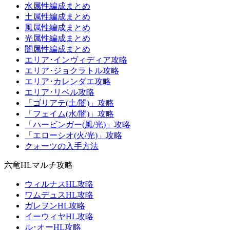
水属性編成まとめ
土属性編成まとめ
風属性編成まとめ
光属性編成まとめ
闇属性編成まとめ
エリア･インヴィディア攻略
エリア･ジョクラトル攻略
エリア･カレンダエ攻略
エリア･リベル攻略
「ゴリアテ(土/闇)」攻略
「フェイム(水/闇)」攻略
「ハービンガー(風/光)」攻略
「エローシオ(火/光)」攻略
クォーツの入手方法
六竜HLマルチ攻略
ウィルナスHL攻略
ワムデュスHL攻略
ガレヲンHL攻略
イーウィヤHL攻略
ル･オーHL攻略