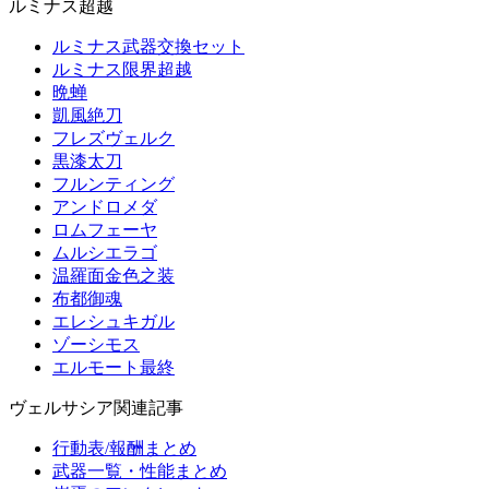
ルミナス超越
ルミナス武器交換セット
ルミナス限界超越
晩蝉
凱風絶刀
フレズヴェルク
黒漆太刀
フルンティング
アンドロメダ
ロムフェーヤ
ムルシエラゴ
温羅面金色之装
布都御魂
エレシュキガル
ゾーシモス
エルモート最終
ヴェルサシア関連記事
行動表/報酬まとめ
武器一覧・性能まとめ