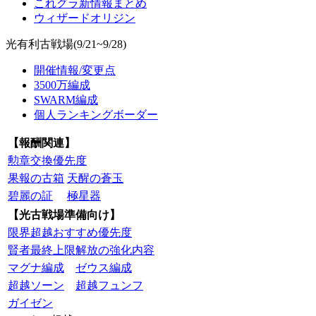
これグラ新情報まとめ
ウィザードオリジン
光有利古戦場(9/21~9/28)
開催情報/変更点
3500万編成
SWARM編成
個人ランキングボーダー
【報酬関連】
勲章交換優先度
果報の古箱
天醒の蒼玉
碧麗の証
極星器
【光古戦場準備向け】
限界超越おすすめ優先度
賢者最終上限解放の強化内容
マグナ編成
ゼウス編成
超越ソーン
超越フュンフ
ガイゼン