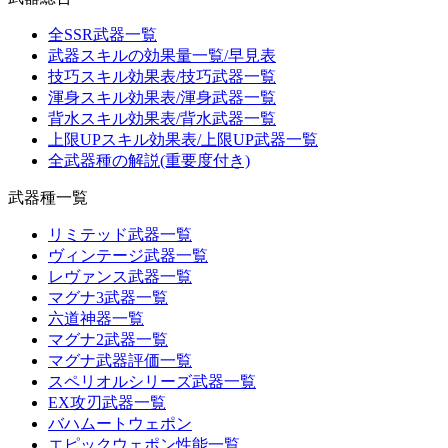
全SSR武器一覧
武器スキルの効果量一覧/早見表
技巧スキル効果表/技巧武器一覧
渾身スキル効果表/渾身武器一覧
背水スキル効果表/背水武器一覧
上限UPスキル効果表/上限UP武器一覧
全武器種の解説(重要度付き)
武器種一覧
リミテッド武器一覧
ヴィンテージ武器一覧
レヴァンス武器一覧
マグナ3武器一覧
六道神器一覧
マグナ2武器一覧
マグナ武器評価一覧
スペリオルシリーズ武器一覧
EX攻刃武器一覧
バハムートウェポン
エピックウェポン性能一覧