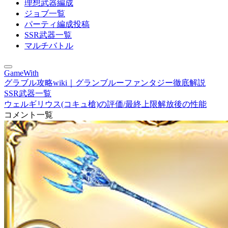
理想武器編成
ジョブ一覧
パーティ編成投稿
SSR武器一覧
マルチバトル
GameWith
グラブル攻略wiki｜グランブルーファンタジー徹底解説
SSR武器一覧
ウェルギリウス(コキュ槍)の評価/最終上限解放後の性能
コメント一覧