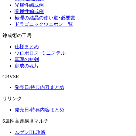
光属性編成例
闇属性編成例
極理の結晶の使い道･必要数
ドラゴニックウェポン一覧
錬成術の工房
仕様まとめ
ウロボロス･ミニステル
真理の短剣
創成の魂片
GBVSR
発売日/特典内容まとめ
リリンク
発売日/特典内容まとめ
6属性高難易度マルチ
ムゲンHL攻略