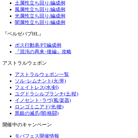
土属性立ち回り/編成例
風属性立ち回り/編成例
光属性立ち回り/編成例
闇属性立ち回り/編成例
『ベルゼバブHL』
ボス行動表/PT編成例
『混沌の再来･後編』攻略
アストラルウェポン
アストラルウェポン一覧
ソル･レムナント(火/斧)
フェイトレス(水/剣)
ユグドラシルブランチ(土/杖)
イノセント･ラヴ(風/楽器)
ロンゴミニアド(光/槍)
黒銀の滅爪(闇/格闘)
開催中のキャンペーン
モバフェス開催情報