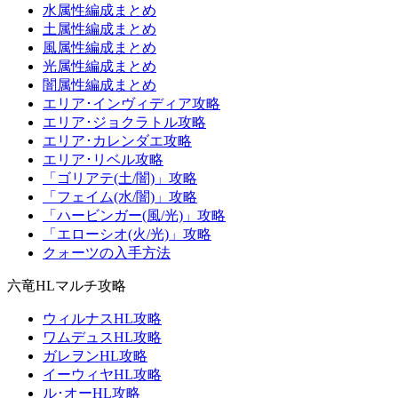
水属性編成まとめ
土属性編成まとめ
風属性編成まとめ
光属性編成まとめ
闇属性編成まとめ
エリア･インヴィディア攻略
エリア･ジョクラトル攻略
エリア･カレンダエ攻略
エリア･リベル攻略
「ゴリアテ(土/闇)」攻略
「フェイム(水/闇)」攻略
「ハービンガー(風/光)」攻略
「エローシオ(火/光)」攻略
クォーツの入手方法
六竜HLマルチ攻略
ウィルナスHL攻略
ワムデュスHL攻略
ガレヲンHL攻略
イーウィヤHL攻略
ル･オーHL攻略