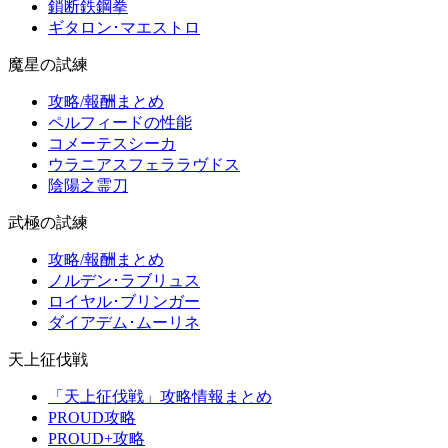
鎖断鉄鋼拳
ギタロン･マエストロ
魔星の試練
攻略/報酬まとめ
ペルフィードの性能
コメーテスシーカ
ウラニアスフェララヴドス
陰陽之霊刀
武極の試練
攻略/報酬まとめ
ノルデン･ラブリュス
ロイヤル･ブリンガー
ダイアデム･ムーリネ
天上征伐戦
「天上征伐戦」攻略情報まとめ
PROUD攻略
PROUD+攻略