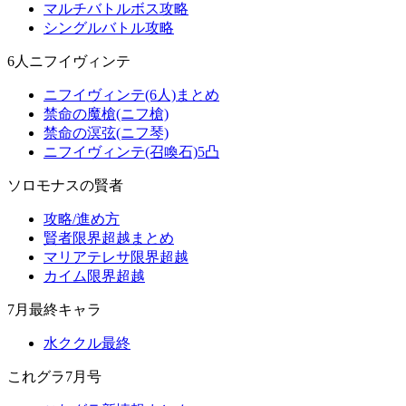
マルチバトルボス攻略
シングルバトル攻略
6人ニフイヴィンテ
ニフイヴィンテ(6人)まとめ
禁命の魔槍(ニフ槍)
禁命の溟弦(ニフ琴)
ニフイヴィンテ(召喚石)5凸
ソロモナスの賢者
攻略/進め方
賢者限界超越まとめ
マリアテレサ限界超越
カイム限界超越
7月最終キャラ
水ククル最終
これグラ7月号