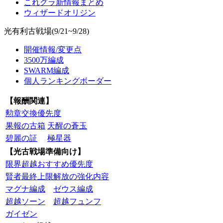
これグラ新情報まとめ
ウィザードオリジン
光有利古戦場(9/21~9/28)
開催情報/変更点
3500万編成
SWARM編成
個人ランキングボーダー
【報酬関連】
勲章交換優先度
果報の古箱
天醒の蒼玉
碧麗の証
極星器
【光古戦場準備向け】
限界超越おすすめ優先度
賢者最終上限解放の強化内容
マグナ編成
ゼウス編成
超越ソーン
超越フュンフ
ガイゼン