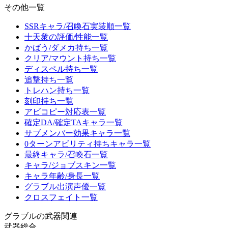
その他一覧
SSRキャラ/召喚石実装順一覧
十天衆の評価/性能一覧
かばう/ダメカ持ち一覧
クリア/マウント持ち一覧
ディスペル持ち一覧
追撃持ち一覧
トレハン持ち一覧
刻印持ち一覧
アビコピー対応表一覧
確定DA/確定TAキャラ一覧
サブメンバー効果キャラ一覧
0ターンアビリティ持ちキャラ一覧
最終キャラ/召喚石一覧
キャラ/ジョブスキン一覧
キャラ年齢/身長一覧
グラブル出演声優一覧
クロスフェイト一覧
グラブルの武器関連
武器総合