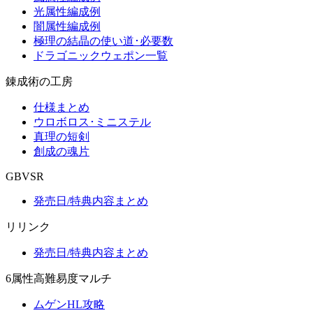
光属性編成例
闇属性編成例
極理の結晶の使い道･必要数
ドラゴニックウェポン一覧
錬成術の工房
仕様まとめ
ウロボロス･ミニステル
真理の短剣
創成の魂片
GBVSR
発売日/特典内容まとめ
リリンク
発売日/特典内容まとめ
6属性高難易度マルチ
ムゲンHL攻略