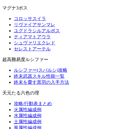
マグナ3ボス
コロッサスイラ
リヴァイアサンマレ
ユグドラシルアルボス
ティアマトアウラ
シュヴァリエクレド
セレストアーテル
超高難易度ルシファー
ルシファー(スパルシ)攻略
終末武器スキル性能一覧
終末を齎す黒羽の入手方法
天元たる六色の理
攻略/行動表まとめ
火属性編成例
水属性編成例
土属性編成例
風属性編成例