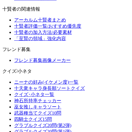
十賢者の関連情報
アーカルム十賢者まとめ
十賢者評価一覧/おすすめ優先度
十賢者の加入方法/必要素材
「至賢の領域」強化内容
フレンド募集
フレンド募集画像メーカー
クイズ/小ネタ
ニーナの好み(イケメン度)一覧
十天衆キャラ身長順ソートクイズ
クイズ･小ネタ一覧
神石所持率チェッカー
巫女推しキャラソート
武器種当てクイズ10問
四騎士クイズ15問
グラブルクイズ20問(第2弾)
グラブルクイズ20問(第1弾)