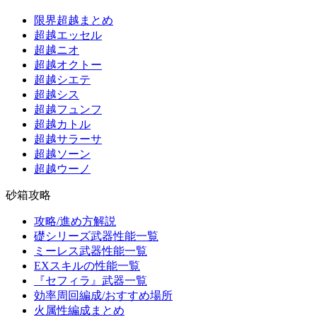
限界超越まとめ
超越エッセル
超越ニオ
超越オクトー
超越シエテ
超越シス
超越フュンフ
超越カトル
超越サラーサ
超越ソーン
超越ウーノ
砂箱攻略
攻略/進め方解説
礎シリーズ武器性能一覧
ミーレス武器性能一覧
EXスキルの性能一覧
『セフィラ』武器一覧
効率周回編成/おすすめ場所
火属性編成まとめ