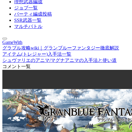
理想武器編成
ジョブ一覧
パーティ編成投稿
SSR武器一覧
マルチバトル
GameWith
グラブル攻略wiki｜グランブルーファンタジー徹底解説
アイテム(トレジャー)入手法一覧
シュヴァリエのアニマ/マグナアニマの入手法と使い道
コメント一覧