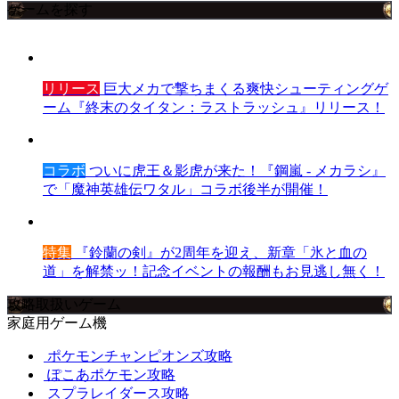
ゲームを探す
リリース
巨大メカで撃ちまくる爽快シューティングゲ
ーム『終末のタイタン：ラストラッシュ』リリース！
コラボ
ついに虎王＆影虎が来た！『鋼嵐 - メカラシ』
で「魔神英雄伝ワタル」コラボ後半が開催！
特集
『鈴蘭の剣』が2周年を迎え、新章「氷と血の
道」を解禁ッ！記念イベントの報酬もお見逃し無く！
攻略取扱いゲーム
家庭用ゲーム機
ポケモンチャンピオンズ攻略
ぽこあポケモン攻略
スプラレイダース攻略