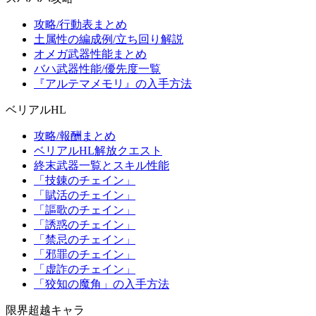
攻略/行動表まとめ
土属性の編成例/立ち回り解説
オメガ武器性能まとめ
バハ武器性能/優先度一覧
『アルテマメモリ』の入手方法
ベリアルHL
攻略/報酬まとめ
ベリアルHL解放クエスト
終末武器一覧とスキル性能
「技錬のチェイン」
「賦活のチェイン」
「謳歌のチェイン」
「誘惑のチェイン」
「禁忌のチェイン」
「邪罪のチェイン」
「虚詐のチェイン」
「狡知の魔角」の入手方法
限界超越キャラ