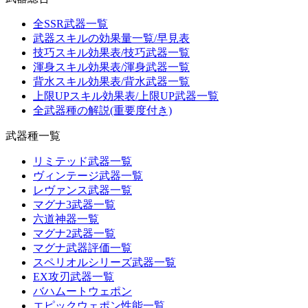
全SSR武器一覧
武器スキルの効果量一覧/早見表
技巧スキル効果表/技巧武器一覧
渾身スキル効果表/渾身武器一覧
背水スキル効果表/背水武器一覧
上限UPスキル効果表/上限UP武器一覧
全武器種の解説(重要度付き)
武器種一覧
リミテッド武器一覧
ヴィンテージ武器一覧
レヴァンス武器一覧
マグナ3武器一覧
六道神器一覧
マグナ2武器一覧
マグナ武器評価一覧
スペリオルシリーズ武器一覧
EX攻刃武器一覧
バハムートウェポン
エピックウェポン性能一覧