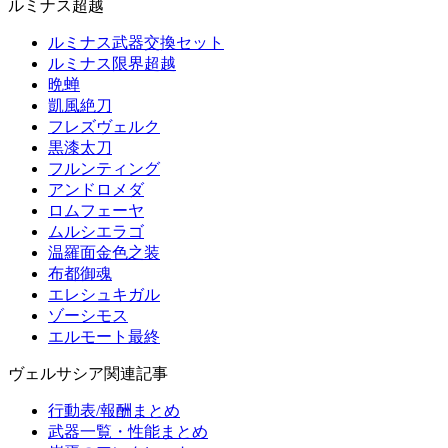
ルミナス超越
ルミナス武器交換セット
ルミナス限界超越
晩蝉
凱風絶刀
フレズヴェルク
黒漆太刀
フルンティング
アンドロメダ
ロムフェーヤ
ムルシエラゴ
温羅面金色之装
布都御魂
エレシュキガル
ゾーシモス
エルモート最終
ヴェルサシア関連記事
行動表/報酬まとめ
武器一覧・性能まとめ