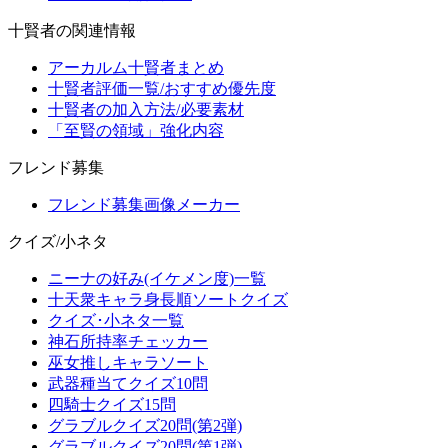
十賢者の関連情報
アーカルム十賢者まとめ
十賢者評価一覧/おすすめ優先度
十賢者の加入方法/必要素材
「至賢の領域」強化内容
フレンド募集
フレンド募集画像メーカー
クイズ/小ネタ
ニーナの好み(イケメン度)一覧
十天衆キャラ身長順ソートクイズ
クイズ･小ネタ一覧
神石所持率チェッカー
巫女推しキャラソート
武器種当てクイズ10問
四騎士クイズ15問
グラブルクイズ20問(第2弾)
グラブルクイズ20問(第1弾)