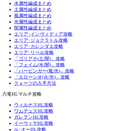
水属性編成まとめ
土属性編成まとめ
風属性編成まとめ
光属性編成まとめ
闇属性編成まとめ
エリア･インヴィディア攻略
エリア･ジョクラトル攻略
エリア･カレンダエ攻略
エリア･リベル攻略
「ゴリアテ(土/闇)」攻略
「フェイム(水/闇)」攻略
「ハービンガー(風/光)」攻略
「エローシオ(火/光)」攻略
クォーツの入手方法
六竜HLマルチ攻略
ウィルナスHL攻略
ワムデュスHL攻略
ガレヲンHL攻略
イーウィヤHL攻略
ル･オーHL攻略