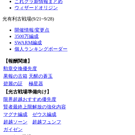
これグラ新情報まとめ
ウィザードオリジン
光有利古戦場(9/21~9/28)
開催情報/変更点
3500万編成
SWARM編成
個人ランキングボーダー
【報酬関連】
勲章交換優先度
果報の古箱
天醒の蒼玉
碧麗の証
極星器
【光古戦場準備向け】
限界超越おすすめ優先度
賢者最終上限解放の強化内容
マグナ編成
ゼウス編成
超越ソーン
超越フュンフ
ガイゼン