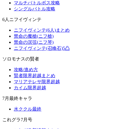
マルチバトルボス攻略
シングルバトル攻略
6人ニフイヴィンテ
ニフイヴィンテ(6人)まとめ
禁命の魔槍(ニフ槍)
禁命の溟弦(ニフ琴)
ニフイヴィンテ(召喚石)5凸
ソロモナスの賢者
攻略/進め方
賢者限界超越まとめ
マリアテレサ限界超越
カイム限界超越
7月最終キャラ
水ククル最終
これグラ7月号