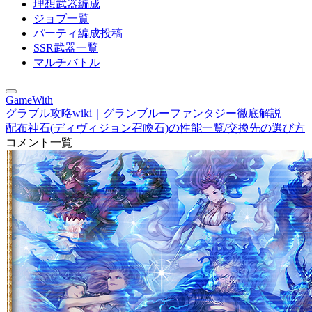
理想武器編成
ジョブ一覧
パーティ編成投稿
SSR武器一覧
マルチバトル
GameWith
グラブル攻略wiki｜グランブルーファンタジー徹底解説
配布神石(ディヴィジョン召喚石)の性能一覧/交換先の選び方
コメント一覧