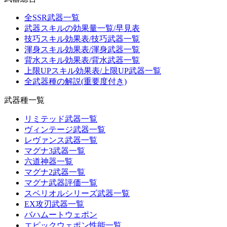
全SSR武器一覧
武器スキルの効果量一覧/早見表
技巧スキル効果表/技巧武器一覧
渾身スキル効果表/渾身武器一覧
背水スキル効果表/背水武器一覧
上限UPスキル効果表/上限UP武器一覧
全武器種の解説(重要度付き)
武器種一覧
リミテッド武器一覧
ヴィンテージ武器一覧
レヴァンス武器一覧
マグナ3武器一覧
六道神器一覧
マグナ2武器一覧
マグナ武器評価一覧
スペリオルシリーズ武器一覧
EX攻刃武器一覧
バハムートウェポン
エピックウェポン性能一覧