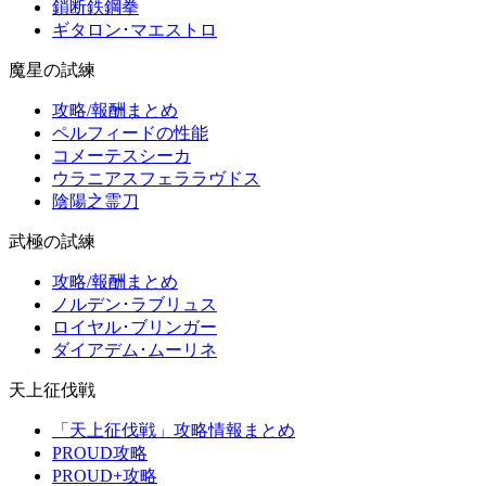
鎖断鉄鋼拳
ギタロン･マエストロ
魔星の試練
攻略/報酬まとめ
ペルフィードの性能
コメーテスシーカ
ウラニアスフェララヴドス
陰陽之霊刀
武極の試練
攻略/報酬まとめ
ノルデン･ラブリュス
ロイヤル･ブリンガー
ダイアデム･ムーリネ
天上征伐戦
「天上征伐戦」攻略情報まとめ
PROUD攻略
PROUD+攻略