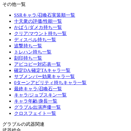
その他一覧
SSRキャラ/召喚石実装順一覧
十天衆の評価/性能一覧
かばう/ダメカ持ち一覧
クリア/マウント持ち一覧
ディスペル持ち一覧
追撃持ち一覧
トレハン持ち一覧
刻印持ち一覧
アビコピー対応表一覧
確定DA/確定TAキャラ一覧
サブメンバー効果キャラ一覧
0ターンアビリティ持ちキャラ一覧
最終キャラ/召喚石一覧
キャラ/ジョブスキン一覧
キャラ年齢/身長一覧
グラブル出演声優一覧
クロスフェイト一覧
グラブルの武器関連
武器総合