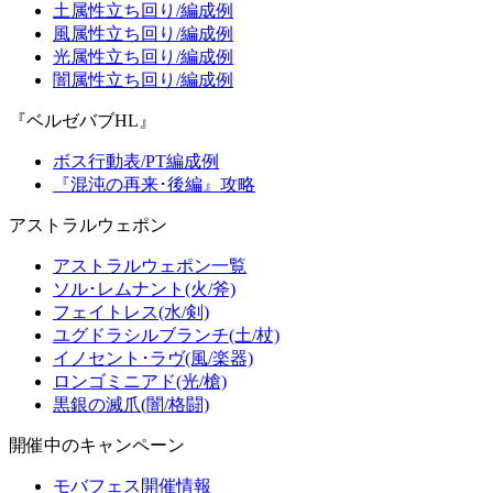
土属性立ち回り/編成例
風属性立ち回り/編成例
光属性立ち回り/編成例
闇属性立ち回り/編成例
『ベルゼバブHL』
ボス行動表/PT編成例
『混沌の再来･後編』攻略
アストラルウェポン
アストラルウェポン一覧
ソル･レムナント(火/斧)
フェイトレス(水/剣)
ユグドラシルブランチ(土/杖)
イノセント･ラヴ(風/楽器)
ロンゴミニアド(光/槍)
黒銀の滅爪(闇/格闘)
開催中のキャンペーン
モバフェス開催情報