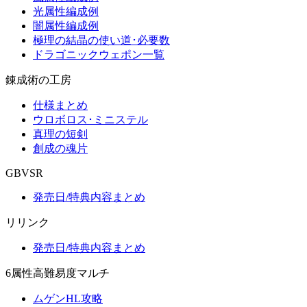
光属性編成例
闇属性編成例
極理の結晶の使い道･必要数
ドラゴニックウェポン一覧
錬成術の工房
仕様まとめ
ウロボロス･ミニステル
真理の短剣
創成の魂片
GBVSR
発売日/特典内容まとめ
リリンク
発売日/特典内容まとめ
6属性高難易度マルチ
ムゲンHL攻略