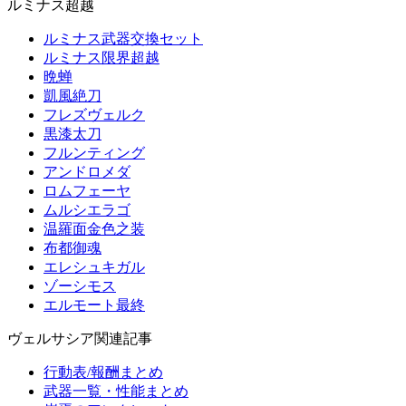
ルミナス超越
ルミナス武器交換セット
ルミナス限界超越
晩蝉
凱風絶刀
フレズヴェルク
黒漆太刀
フルンティング
アンドロメダ
ロムフェーヤ
ムルシエラゴ
温羅面金色之装
布都御魂
エレシュキガル
ゾーシモス
エルモート最終
ヴェルサシア関連記事
行動表/報酬まとめ
武器一覧・性能まとめ