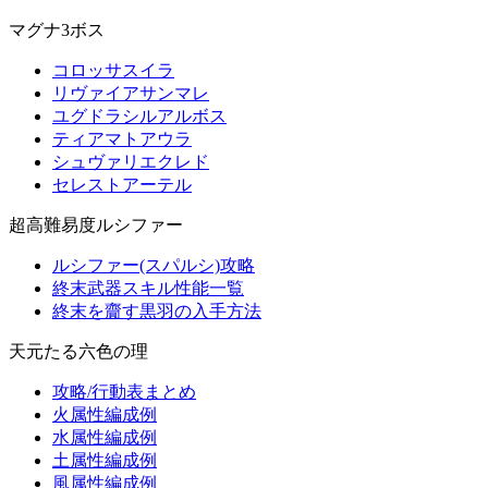
マグナ3ボス
コロッサスイラ
リヴァイアサンマレ
ユグドラシルアルボス
ティアマトアウラ
シュヴァリエクレド
セレストアーテル
超高難易度ルシファー
ルシファー(スパルシ)攻略
終末武器スキル性能一覧
終末を齎す黒羽の入手方法
天元たる六色の理
攻略/行動表まとめ
火属性編成例
水属性編成例
土属性編成例
風属性編成例