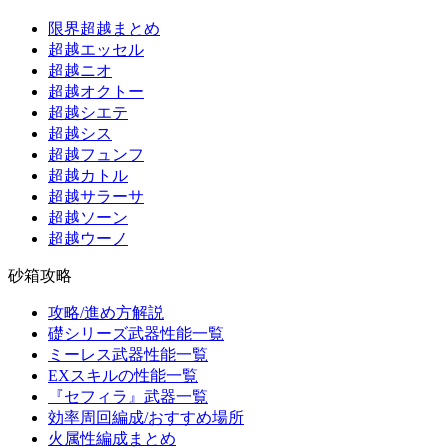
限界超越まとめ
超越エッセル
超越ニオ
超越オクトー
超越シエテ
超越シス
超越フュンフ
超越カトル
超越サラーサ
超越ソーン
超越ウーノ
砂箱攻略
攻略/進め方解説
礎シリーズ武器性能一覧
ミーレス武器性能一覧
EXスキルの性能一覧
『セフィラ』武器一覧
効率周回編成/おすすめ場所
火属性編成まとめ