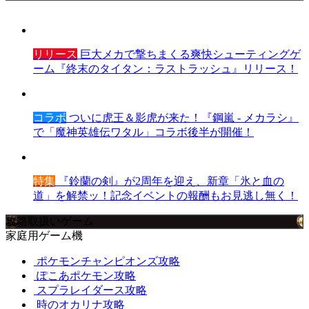
リリース
巨大メカで撃ちまくる爽快シューティングゲ
ーム『終末のタイタン：ラストラッシュ』リリース！
コラボ
ついに虎王＆影虎が来た！『鋼嵐 - メカラシ』
で「魔神英雄伝ワタル」コラボ後半が開催！
特集
『鈴蘭の剣』が2周年を迎え、新章「氷と血の
道」を解禁ッ！記念イベントの報酬もお見逃し無く！
攻略取扱いゲーム
家庭用ゲーム機
ポケモンチャンピオンズ攻略
ぽこあポケモン攻略
スプラレイダース攻略
時のオカリナ攻略