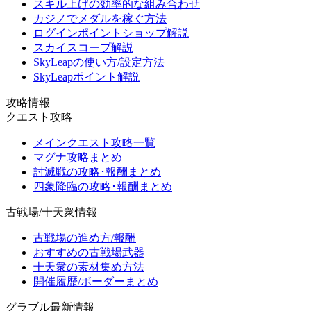
スキル上げの効率的な組み合わせ
カジノでメダルを稼ぐ方法
ログインポイントショップ解説
スカイスコープ解説
SkyLeapの使い方/設定方法
SkyLeapポイント解説
攻略情報
クエスト攻略
メインクエスト攻略一覧
マグナ攻略まとめ
討滅戦の攻略･報酬まとめ
四象降臨の攻略･報酬まとめ
古戦場/十天衆情報
古戦場の進め方/報酬
おすすめの古戦場武器
十天衆の素材集め方法
開催履歴/ボーダーまとめ
グラブル最新情報