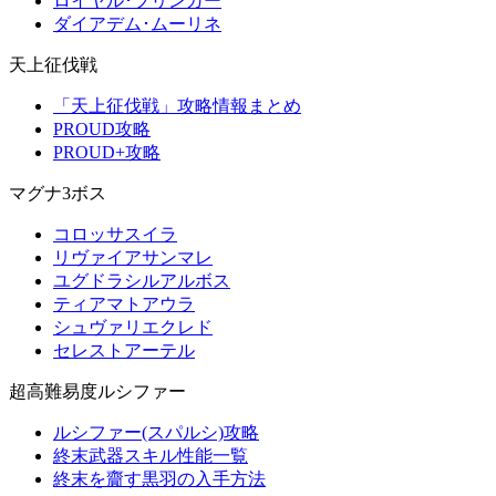
ロイヤル･ブリンガー
ダイアデム･ムーリネ
天上征伐戦
「天上征伐戦」攻略情報まとめ
PROUD攻略
PROUD+攻略
マグナ3ボス
コロッサスイラ
リヴァイアサンマレ
ユグドラシルアルボス
ティアマトアウラ
シュヴァリエクレド
セレストアーテル
超高難易度ルシファー
ルシファー(スパルシ)攻略
終末武器スキル性能一覧
終末を齎す黒羽の入手方法