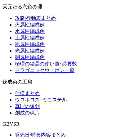
天元たる六色の理
攻略/行動表まとめ
火属性編成例
水属性編成例
土属性編成例
風属性編成例
光属性編成例
闇属性編成例
極理の結晶の使い道･必要数
ドラゴニックウェポン一覧
錬成術の工房
仕様まとめ
ウロボロス･ミニステル
真理の短剣
創成の魂片
GBVSR
発売日/特典内容まとめ