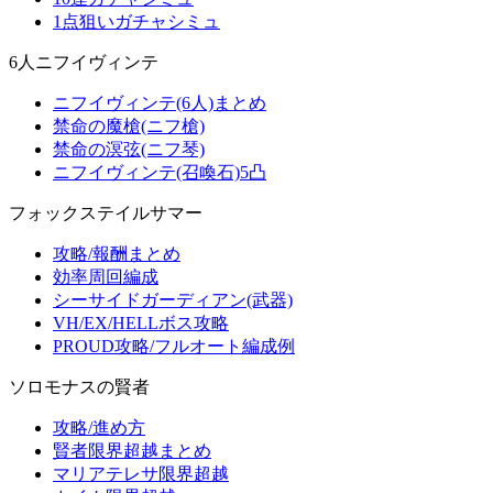
1点狙いガチャシミュ
6人ニフイヴィンテ
ニフイヴィンテ(6人)まとめ
禁命の魔槍(ニフ槍)
禁命の溟弦(ニフ琴)
ニフイヴィンテ(召喚石)5凸
フォックステイルサマー
攻略/報酬まとめ
効率周回編成
シーサイドガーディアン(武器)
VH/EX/HELLボス攻略
PROUD攻略/フルオート編成例
ソロモナスの賢者
攻略/進め方
賢者限界超越まとめ
マリアテレサ限界超越