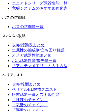
エニアドシリーズ武器性能一覧
覚醒システムのおすすめ強化先
ボスの防御値
ボスの防御値一覧
スパバハ攻略
攻略/行動表まとめ
土属性の編成例/立ち回り解説
オメガ武器性能まとめ
バハ武器性能/優先度一覧
『アルテマメモリ』の入手方法
ベリアルHL
攻略/報酬まとめ
ベリアルHL解放クエスト
終末武器一覧とスキル性能
「技錬のチェイン」
「賦活のチェイン」
「謳歌のチェイン」