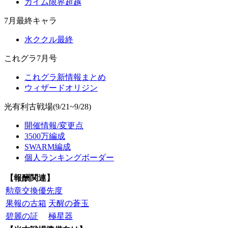
カイム限界超越
7月最終キャラ
水ククル最終
これグラ7月号
これグラ新情報まとめ
ウィザードオリジン
光有利古戦場(9/21~9/28)
開催情報/変更点
3500万編成
SWARM編成
個人ランキングボーダー
【報酬関連】
勲章交換優先度
果報の古箱
天醒の蒼玉
碧麗の証
極星器