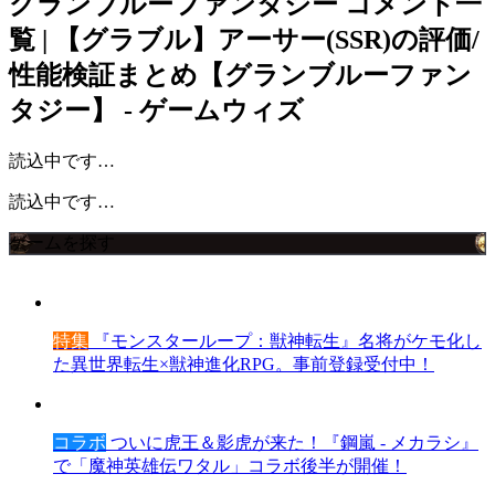
グランブルーファンタジー
コメント一
覧 | 【グラブル】アーサー(SSR)の評価/
性能検証まとめ【グランブルーファン
タジー】 - ゲームウィズ
読込中です…
読込中です…
ゲームを探す
特集
『モンスターループ：獣神転生』名将がケモ化し
た異世界転生×獣神進化RPG。事前登録受付中！
コラボ
ついに虎王＆影虎が来た！『鋼嵐 - メカラシ』
で「魔神英雄伝ワタル」コラボ後半が開催！