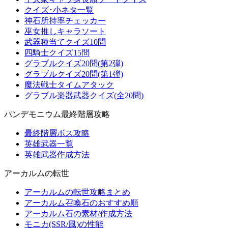
クイズ･小ネタ一覧
神石所持率チェッカー
巫女推しキャラソート
武器種当てクイズ10問
四騎士クイズ15問
グラブルクイズ20問(第2弾)
グラブルクイズ20問(第1弾)
魔法戦士タイムアタック
グラブル楽器武器クイズ(全20問)
パンデモニウム最終階層攻略
最終階層ボス攻略
英雄武器一覧
英雄武器作成方法
アーカルムの転世
アーカルムの転世攻略まとめ
アーカルム召喚石のおすすめ順
アーカルム石の素材/作成方法
モニカ(SSR/風)の性能