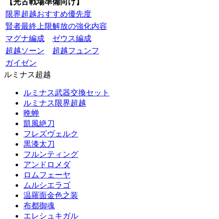
【光古戦場準備向け】
限界超越おすすめ優先度
賢者最終上限解放の強化内容
マグナ編成
ゼウス編成
超越ソーン
超越フュンフ
ガイゼン
ルミナス超越
ルミナス武器交換セット
ルミナス限界超越
晩蝉
凱風絶刀
フレズヴェルク
黒漆太刀
フルンティング
アンドロメダ
ロムフェーヤ
ムルシエラゴ
温羅面金色之装
布都御魂
エレシュキガル