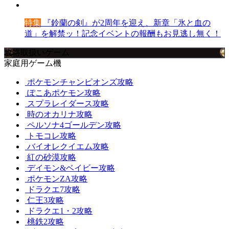
特集
『鈴蘭の剣』が2周年を迎え、新章「氷と血の
道」を解禁ッ！記念イベントの報酬もお見逃し無く！
攻略取扱いゲーム
家庭用ゲーム機
ポケモンチャンピオンズ攻略
ぽこあポケモン攻略
スプラレイダース攻略
時のオカリナ攻略
ペルソナ4ゴールデン攻略
トモコレ攻略
バイオレクイエム攻略
紅の砂漠攻略
デイモン&ベイビー攻略
ポケモンZA攻略
ドラクエ7攻略
仁王3攻略
ドラクエ1・2攻略
桃鉄2攻略