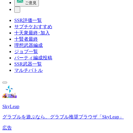
ご意見
SSR評価一覧
サプチケおすすめ
十天衆最終･加入
十賢者最終
理想武器編成
ジョブ一覧
パーティ編成投稿
SSR武器一覧
マルチバトル
SkyLeap
グラブルを遊ぶなら、グラブル推奨ブラウザ「SkyLeap」
広告