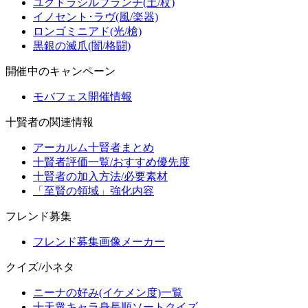
ユグドラシルブランチ(土/杖)
イノセント･ラヴ(風/楽器)
ロンゴミニアド(光/槍)
黒銀の滅爪(闇/格闘)
開催中のキャンペーン
モバフェス開催情報
十賢者の関連情報
アーカルム十賢者まとめ
十賢者評価一覧/おすすめ優先度
十賢者の加入方法/必要素材
「至賢の領域」強化内容
フレンド募集
フレンド募集画像メーカー
クイズ/小ネタ
ニーナの好み(イケメン度)一覧
十天衆キャラ身長順ソートクイズ