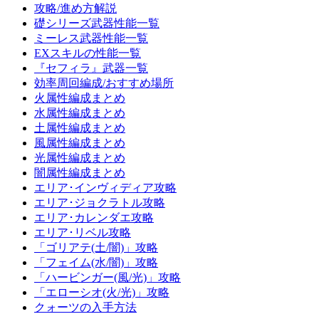
攻略/進め方解説
礎シリーズ武器性能一覧
ミーレス武器性能一覧
EXスキルの性能一覧
『セフィラ』武器一覧
効率周回編成/おすすめ場所
火属性編成まとめ
水属性編成まとめ
土属性編成まとめ
風属性編成まとめ
光属性編成まとめ
闇属性編成まとめ
エリア･インヴィディア攻略
エリア･ジョクラトル攻略
エリア･カレンダエ攻略
エリア･リベル攻略
「ゴリアテ(土/闇)」攻略
「フェイム(水/闇)」攻略
「ハービンガー(風/光)」攻略
「エローシオ(火/光)」攻略
クォーツの入手方法