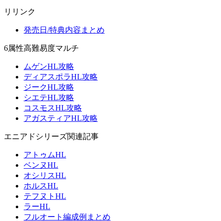
リリンク
発売日/特典内容まとめ
6属性高難易度マルチ
ムゲンHL攻略
ディアスポラHL攻略
ジークHL攻略
シエテHL攻略
コスモスHL攻略
アガスティアHL攻略
エニアドシリーズ関連記事
アトゥムHL
ベンヌHL
オシリスHL
ホルスHL
テフヌトHL
ラーHL
フルオート編成例まとめ