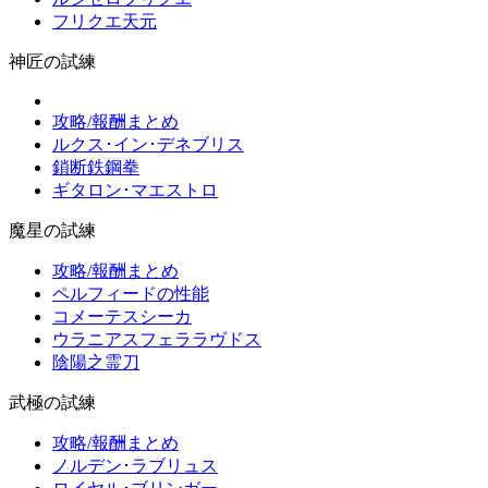
フリクエ天元
神匠の試練
攻略/報酬まとめ
ルクス･イン･デネブリス
鎖断鉄鋼拳
ギタロン･マエストロ
魔星の試練
攻略/報酬まとめ
ペルフィードの性能
コメーテスシーカ
ウラニアスフェララヴドス
陰陽之霊刀
武極の試練
攻略/報酬まとめ
ノルデン･ラブリュス