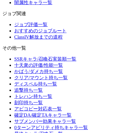
闇属性キャラ一覧
ジョブ関連
ジョブ評価一覧
おすすめのジョブルート
ClassIV解放までの道程
その他一覧
SSRキャラ/召喚石実装順一覧
十天衆の評価/性能一覧
かばう/ダメカ持ち一覧
クリア/マウント持ち一覧
ディスペル持ち一覧
追撃持ち一覧
トレハン持ち一覧
刻印持ち一覧
アビコピー対応表一覧
確定DA/確定TAキャラ一覧
サブメンバー効果キャラ一覧
0ターンアビリティ持ちキャラ一覧