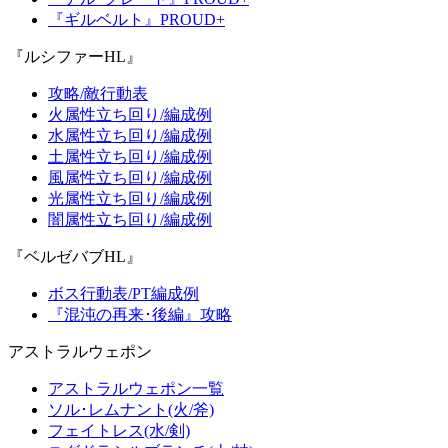
『ギルベルト』PROUD+
『ルシファーHL』
攻略/敵行動表
火属性立ち回り/編成例
水属性立ち回り/編成例
土属性立ち回り/編成例
風属性立ち回り/編成例
光属性立ち回り/編成例
闇属性立ち回り/編成例
『ベルゼバブHL』
ボス行動表/PT編成例
『混沌の再来･後編』攻略
アストラルウェポン
アストラルウェポン一覧
ソル･レムナント(火/斧)
フェイトレス(水/剣)