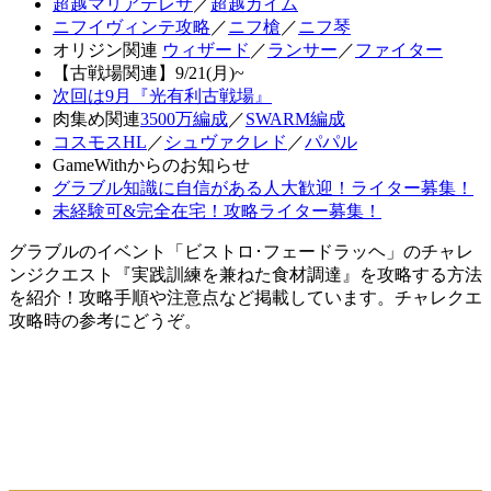
超越マリアテレサ
／
超越カイム
ニフイヴィンテ攻略
／
ニフ槍
／
ニフ琴
オリジン関連
ウィザード
／
ランサー
／
ファイター
【古戦場関連】9/21(月)~
次回は9月『光有利古戦場』
肉集め関連
3500万編成
／
SWARM編成
コスモスHL
／
シュヴァクレド
／
パパル
GameWithからのお知らせ
グラブル知識に自信がある人大歓迎！ライター募集！
未経験可&完全在宅！攻略ライター募集！
グラブルのイベント「ビストロ･フェードラッヘ」のチャレ
ンジクエスト『実践訓練を兼ねた食材調達』を攻略する方法
を紹介！攻略手順や注意点など掲載しています。チャレクエ
攻略時の参考にどうぞ。