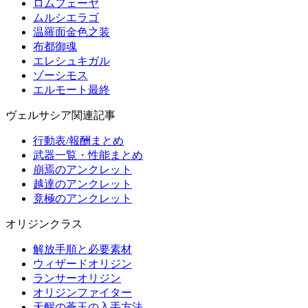
ロムフェーヤ
ムルシエラゴ
温羅面金色之装
布都御魂
エレシュキガル
ゾーシモス
エルモート最終
ヴェルサシア関連記事
行動表/報酬まとめ
武器一覧・性能まとめ
崩焉のアンクレット
越達のアンクレット
竟極のアンクレット
オリジンクラス
解放手順と必要素材
ウィザードオリジン
ランサーオリジン
オリジンファイター
天醒の蒼玉の入手方法