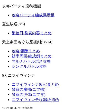
攻略パーティ投稿機能
攻略パーティ編成掲示板
夏生放送(8/8)
配信日/発表内容まとめ
天上劇団もぐら座復刻(~8/14)
攻略/報酬まとめ
効率周回/編成例まとめ
マルチバトルボス攻略
シングルバトル攻略
6人ニフイヴィンテ
ニフイヴィンテ(6人)まとめ
禁命の魔槍(ニフ槍)
禁命の溟弦(ニフ琴)
ニフイヴィンテ(召喚石)5凸
ソロモナスの賢者