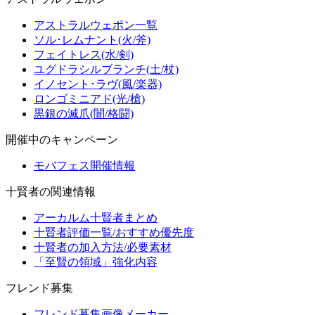
アストラルウェポン一覧
ソル･レムナント(火/斧)
フェイトレス(水/剣)
ユグドラシルブランチ(土/杖)
イノセント･ラヴ(風/楽器)
ロンゴミニアド(光/槍)
黒銀の滅爪(闇/格闘)
開催中のキャンペーン
モバフェス開催情報
十賢者の関連情報
アーカルム十賢者まとめ
十賢者評価一覧/おすすめ優先度
十賢者の加入方法/必要素材
「至賢の領域」強化内容
フレンド募集
フレンド募集画像メーカー