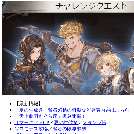
【最新情報】
「夏の生放送」賢者超越の時期など発表内容はこちら
「天上劇団もぐら座」復刻開催！
サマーギフトCP
／
夏の討伐祭
／
スタンプ帳
ソロモナス攻略
／
賢者の限界超越