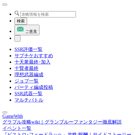
検索
ご意見
SSR評価一覧
サプチケおすすめ
十天衆最終･加入
十賢者最終
理想武器編成
ジョブ一覧
パーティ編成投稿
SSR武器一覧
マルチバトル
GameWith
グラブル攻略wiki｜グランブルーファンタジー徹底解説
イベント一覧
『ビストロ･フェードラッヘ』攻略/報酬｜サイドストーリー