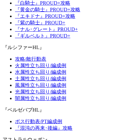
『白騎士』PROUD+攻略
『黄金の騎士』PROUD+攻略
『エキドナ』PROUD+攻略
『紫の騎士』PROUD+
『ナル･グレート』PROUD+
『ギルベルト』PROUD+
『ルシファーHL』
攻略/敵行動表
火属性立ち回り/編成例
水属性立ち回り/編成例
土属性立ち回り/編成例
風属性立ち回り/編成例
光属性立ち回り/編成例
闇属性立ち回り/編成例
『ベルゼバブHL』
ボス行動表/PT編成例
『混沌の再来･後編』攻略
アストラルウェポン