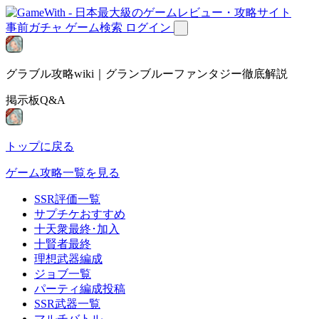
事前ガチャ
ゲーム検索
ログイン
グラブル攻略wiki｜グランブルーファンタジー徹底解説
掲示板Q&A
トップに戻る
ゲーム攻略一覧を見る
SSR評価一覧
サプチケおすすめ
十天衆最終･加入
十賢者最終
理想武器編成
ジョブ一覧
パーティ編成投稿
SSR武器一覧
マルチバトル