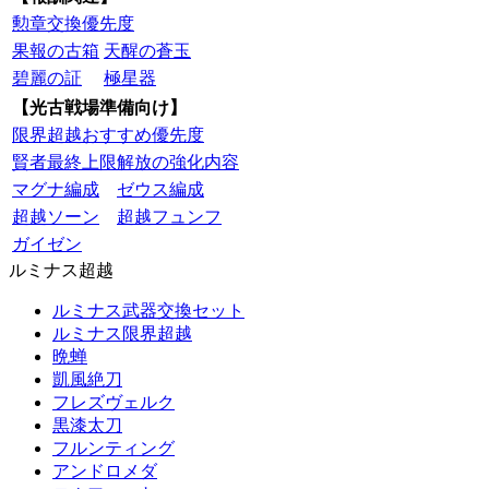
勲章交換優先度
果報の古箱
天醒の蒼玉
碧麗の証
極星器
【光古戦場準備向け】
限界超越おすすめ優先度
賢者最終上限解放の強化内容
マグナ編成
ゼウス編成
超越ソーン
超越フュンフ
ガイゼン
ルミナス超越
ルミナス武器交換セット
ルミナス限界超越
晩蝉
凱風絶刀
フレズヴェルク
黒漆太刀
フルンティング
アンドロメダ