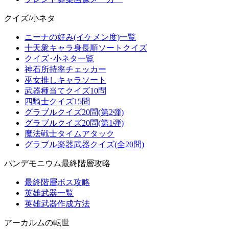
クイズ/小ネタ
ニーナの好み(イケメン度)一覧
十天衆キャラ身長順ソートクイズ
クイズ･小ネタ一覧
神石所持率チェッカー
巫女推しキャラソート
武器種当てクイズ10問
四騎士クイズ15問
グラブルクイズ20問(第2弾)
グラブルクイズ20問(第1弾)
魔法戦士タイムアタック
グラブル楽器武器クイズ(全20問)
パンデモニウム最終階層攻略
最終階層ボス攻略
英雄武器一覧
英雄武器作成方法
アーカルムの転世