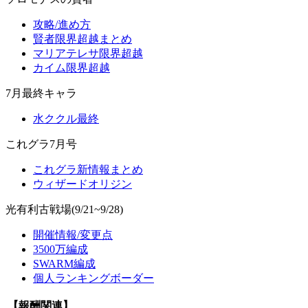
攻略/進め方
賢者限界超越まとめ
マリアテレサ限界超越
カイム限界超越
7月最終キャラ
水ククル最終
これグラ7月号
これグラ新情報まとめ
ウィザードオリジン
光有利古戦場(9/21~9/28)
開催情報/変更点
3500万編成
SWARM編成
個人ランキングボーダー
【報酬関連】