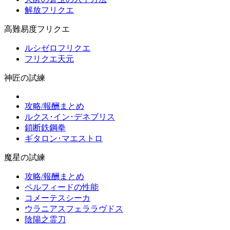
解放フリクエ
高難易度フリクエ
ルシゼロフリクエ
フリクエ天元
神匠の試練
攻略/報酬まとめ
ルクス･イン･デネブリス
鎖断鉄鋼拳
ギタロン･マエストロ
魔星の試練
攻略/報酬まとめ
ペルフィードの性能
コメーテスシーカ
ウラニアスフェララヴドス
陰陽之霊刀