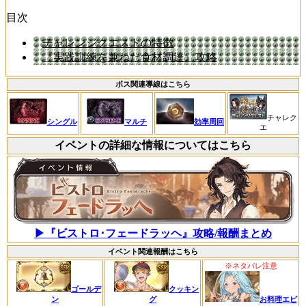
目次
チャレンジクエストの特徴
『実践訓練を兼ねた食材調達』攻略
ボス関連導線はこちら
チャレク
シングル
マルチ
効率周回
エ
イベントの詳細な情報についてはこちら
▶『ビストロ･フェードラッヘ』攻略/報酬まとめ
イベント関連報酬はこちら
※ネタバレ注意
ゴールデ
クッキン
ン
グ
お料理エピ