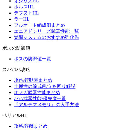
オシリスHL
ホルスHL
テフヌトHL
ラーHL
フルオート編成例まとめ
エニアドシリーズ武器性能一覧
覚醒システムのおすすめ強化先
ボスの防御値
ボスの防御値一覧
スパバハ攻略
攻略/行動表まとめ
土属性の編成例/立ち回り解説
オメガ武器性能まとめ
バハ武器性能/優先度一覧
『アルテマメモリ』の入手方法
ベリアルHL
攻略/報酬まとめ