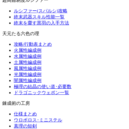
超高難易度ルシファー
ルシファー(スパルシ)攻略
終末武器スキル性能一覧
終末を齎す黒羽の入手方法
天元たる六色の理
攻略/行動表まとめ
火属性編成例
水属性編成例
土属性編成例
風属性編成例
光属性編成例
闇属性編成例
極理の結晶の使い道･必要数
ドラゴニックウェポン一覧
錬成術の工房
仕様まとめ
ウロボロス･ミニステル
真理の短剣