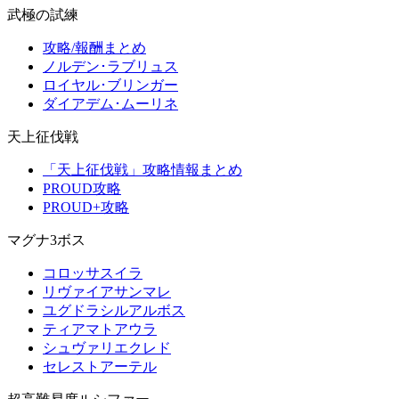
武極の試練
攻略/報酬まとめ
ノルデン･ラブリュス
ロイヤル･ブリンガー
ダイアデム･ムーリネ
天上征伐戦
「天上征伐戦」攻略情報まとめ
PROUD攻略
PROUD+攻略
マグナ3ボス
コロッサスイラ
リヴァイアサンマレ
ユグドラシルアルボス
ティアマトアウラ
シュヴァリエクレド
セレストアーテル