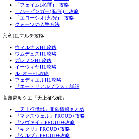
「フェイム(水/闇)」攻略
「ハービンガー(風/光)」攻略
「エローシオ(火/光)」攻略
クォーツの入手方法
六竜HLマルチ攻略
ウィルナスHL攻略
ワムデュスHL攻略
ガレヲンHL攻略
イーウィヤHL攻略
ル･オーHL攻略
フェディエルHL攻略
『エーテリアルプラス』詳細
高難易度クエ『天上征伐戦』
「天上征伐戦」開催情報まとめ
『マクスウェル』PROUD+攻略
『ツヴァイ』PROUD+攻略
『キクリ』PROUD+攻略
『ケルブ』PROUD+攻略