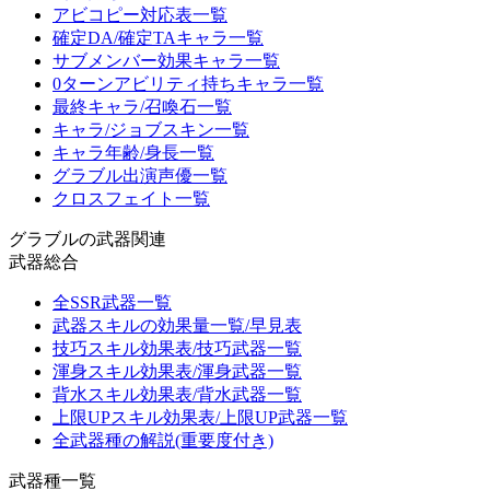
アビコピー対応表一覧
確定DA/確定TAキャラ一覧
サブメンバー効果キャラ一覧
0ターンアビリティ持ちキャラ一覧
最終キャラ/召喚石一覧
キャラ/ジョブスキン一覧
キャラ年齢/身長一覧
グラブル出演声優一覧
クロスフェイト一覧
グラブルの武器関連
武器総合
全SSR武器一覧
武器スキルの効果量一覧/早見表
技巧スキル効果表/技巧武器一覧
渾身スキル効果表/渾身武器一覧
背水スキル効果表/背水武器一覧
上限UPスキル効果表/上限UP武器一覧
全武器種の解説(重要度付き)
武器種一覧