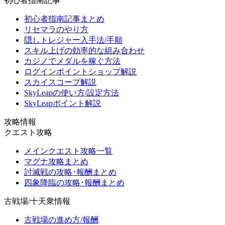
初心者指南記事
初心者指南記事まとめ
リセマラのやり方
隠しトレジャー入手法/手順
スキル上げの効率的な組み合わせ
カジノでメダルを稼ぐ方法
ログインポイントショップ解説
スカイスコープ解説
SkyLeapの使い方/設定方法
SkyLeapポイント解説
攻略情報
クエスト攻略
メインクエスト攻略一覧
マグナ攻略まとめ
討滅戦の攻略･報酬まとめ
四象降臨の攻略･報酬まとめ
古戦場/十天衆情報
古戦場の進め方/報酬