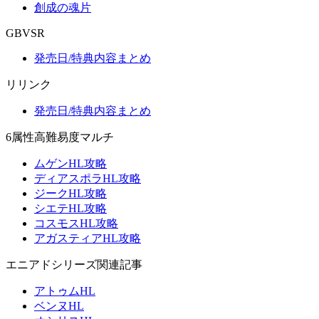
創成の魂片
GBVSR
発売日/特典内容まとめ
リリンク
発売日/特典内容まとめ
6属性高難易度マルチ
ムゲンHL攻略
ディアスポラHL攻略
ジークHL攻略
シエテHL攻略
コスモスHL攻略
アガスティアHL攻略
エニアドシリーズ関連記事
アトゥムHL
ベンヌHL