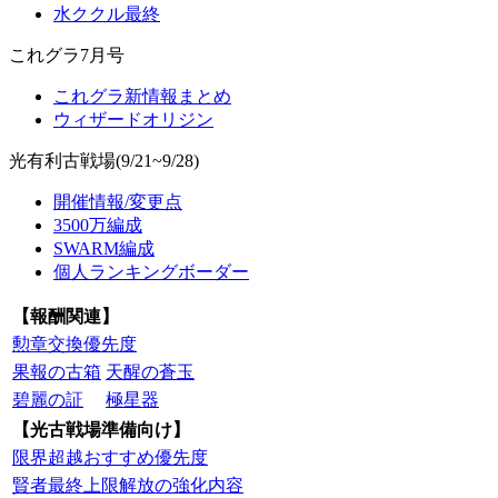
水ククル最終
これグラ7月号
これグラ新情報まとめ
ウィザードオリジン
光有利古戦場(9/21~9/28)
開催情報/変更点
3500万編成
SWARM編成
個人ランキングボーダー
【報酬関連】
勲章交換優先度
果報の古箱
天醒の蒼玉
碧麗の証
極星器
【光古戦場準備向け】
限界超越おすすめ優先度
賢者最終上限解放の強化内容