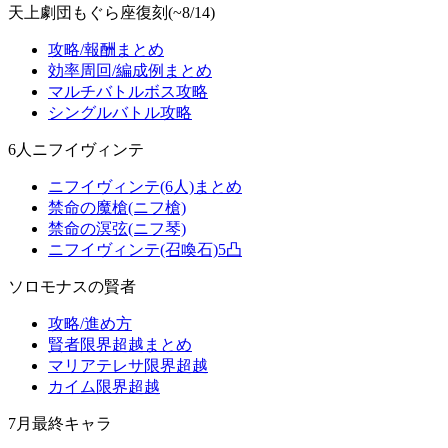
天上劇団もぐら座復刻(~8/14)
攻略/報酬まとめ
効率周回/編成例まとめ
マルチバトルボス攻略
シングルバトル攻略
6人ニフイヴィンテ
ニフイヴィンテ(6人)まとめ
禁命の魔槍(ニフ槍)
禁命の溟弦(ニフ琴)
ニフイヴィンテ(召喚石)5凸
ソロモナスの賢者
攻略/進め方
賢者限界超越まとめ
マリアテレサ限界超越
カイム限界超越
7月最終キャラ