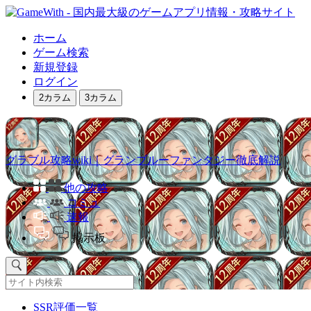
ホーム
ゲーム検索
新規登録
ログイン
2カラム
3カラム
グラブル攻略wiki｜グランブルーファンタジー徹底解説
他の攻略
コミュ
速報
掲示板
SSR評価一覧