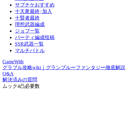
サプチケおすすめ
十天衆最終･加入
十賢者最終
理想武器編成
ジョブ一覧
パーティ編成投稿
SSR武器一覧
マルチバトル
GameWith
グラブル攻略wiki｜グランブルーファンタジー徹底解説
Q&A
解決済みの質問
ムック4凸必要数