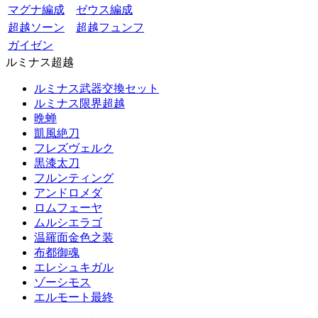
マグナ編成
ゼウス編成
超越ソーン
超越フュンフ
ガイゼン
ルミナス超越
ルミナス武器交換セット
ルミナス限界超越
晩蝉
凱風絶刀
フレズヴェルク
黒漆太刀
フルンティング
アンドロメダ
ロムフェーヤ
ムルシエラゴ
温羅面金色之装
布都御魂
エレシュキガル
ゾーシモス
エルモート最終