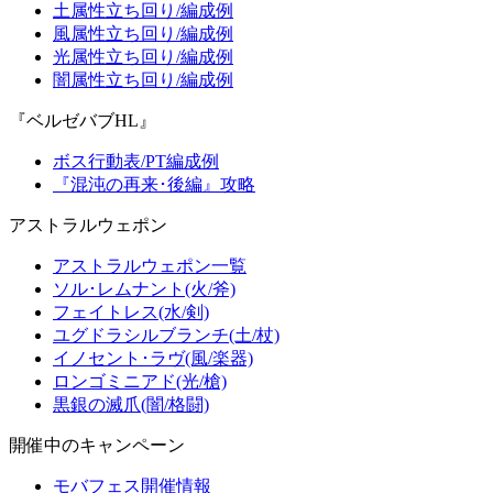
土属性立ち回り/編成例
風属性立ち回り/編成例
光属性立ち回り/編成例
闇属性立ち回り/編成例
『ベルゼバブHL』
ボス行動表/PT編成例
『混沌の再来･後編』攻略
アストラルウェポン
アストラルウェポン一覧
ソル･レムナント(火/斧)
フェイトレス(水/剣)
ユグドラシルブランチ(土/杖)
イノセント･ラヴ(風/楽器)
ロンゴミニアド(光/槍)
黒銀の滅爪(闇/格闘)
開催中のキャンペーン
モバフェス開催情報