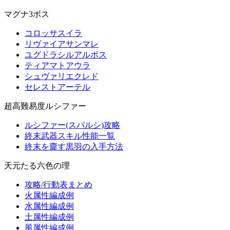
マグナ3ボス
コロッサスイラ
リヴァイアサンマレ
ユグドラシルアルボス
ティアマトアウラ
シュヴァリエクレド
セレストアーテル
超高難易度ルシファー
ルシファー(スパルシ)攻略
終末武器スキル性能一覧
終末を齎す黒羽の入手方法
天元たる六色の理
攻略/行動表まとめ
火属性編成例
水属性編成例
土属性編成例
風属性編成例