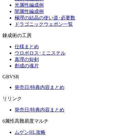
光属性編成例
闇属性編成例
極理の結晶の使い道･必要数
ドラゴニックウェポン一覧
錬成術の工房
仕様まとめ
ウロボロス･ミニステル
真理の短剣
創成の魂片
GBVSR
発売日/特典内容まとめ
リリンク
発売日/特典内容まとめ
6属性高難易度マルチ
ムゲンHL攻略