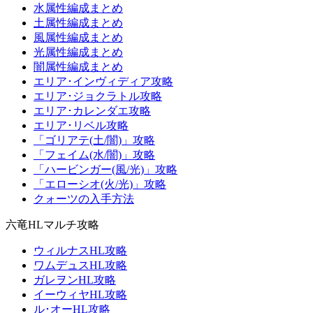
水属性編成まとめ
土属性編成まとめ
風属性編成まとめ
光属性編成まとめ
闇属性編成まとめ
エリア･インヴィディア攻略
エリア･ジョクラトル攻略
エリア･カレンダエ攻略
エリア･リベル攻略
「ゴリアテ(土/闇)」攻略
「フェイム(水/闇)」攻略
「ハービンガー(風/光)」攻略
「エローシオ(火/光)」攻略
クォーツの入手方法
六竜HLマルチ攻略
ウィルナスHL攻略
ワムデュスHL攻略
ガレヲンHL攻略
イーウィヤHL攻略
ル･オーHL攻略