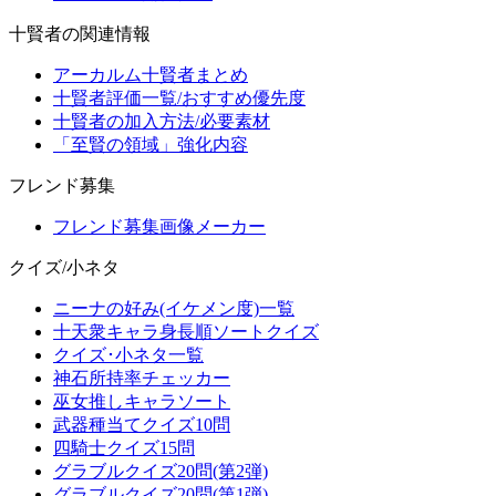
十賢者の関連情報
アーカルム十賢者まとめ
十賢者評価一覧/おすすめ優先度
十賢者の加入方法/必要素材
「至賢の領域」強化内容
フレンド募集
フレンド募集画像メーカー
クイズ/小ネタ
ニーナの好み(イケメン度)一覧
十天衆キャラ身長順ソートクイズ
クイズ･小ネタ一覧
神石所持率チェッカー
巫女推しキャラソート
武器種当てクイズ10問
四騎士クイズ15問
グラブルクイズ20問(第2弾)
グラブルクイズ20問(第1弾)