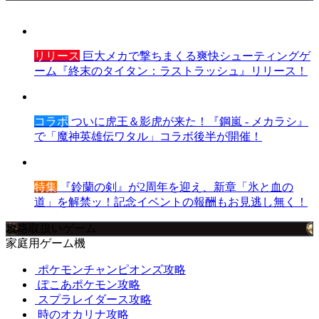
リリース
巨大メカで撃ちまくる爽快シューティングゲ
ーム『終末のタイタン：ラストラッシュ』リリース！
コラボ
ついに虎王＆影虎が来た！『鋼嵐 - メカラシ』
で「魔神英雄伝ワタル」コラボ後半が開催！
特集
『鈴蘭の剣』が2周年を迎え、新章「氷と血の
道」を解禁ッ！記念イベントの報酬もお見逃し無く！
攻略取扱いゲーム
家庭用ゲーム機
ポケモンチャンピオンズ攻略
ぽこあポケモン攻略
スプラレイダース攻略
時のオカリナ攻略