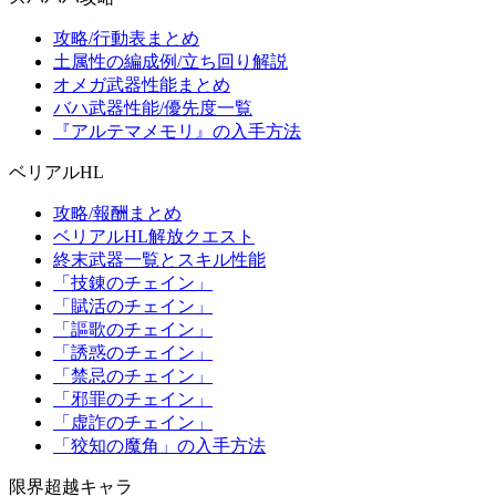
攻略/行動表まとめ
土属性の編成例/立ち回り解説
オメガ武器性能まとめ
バハ武器性能/優先度一覧
『アルテマメモリ』の入手方法
ベリアルHL
攻略/報酬まとめ
ベリアルHL解放クエスト
終末武器一覧とスキル性能
「技錬のチェイン」
「賦活のチェイン」
「謳歌のチェイン」
「誘惑のチェイン」
「禁忌のチェイン」
「邪罪のチェイン」
「虚詐のチェイン」
「狡知の魔角」の入手方法
限界超越キャラ