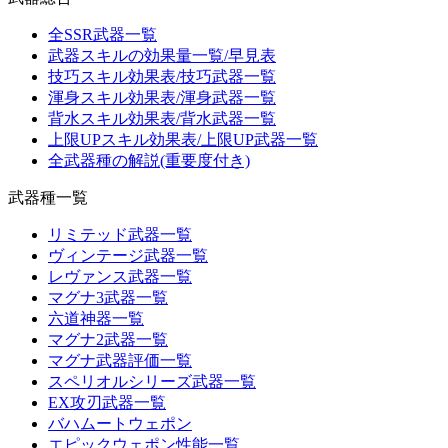
全SSR武器一覧
武器スキルの効果量一覧/早見表
技巧スキル効果表/技巧武器一覧
渾身スキル効果表/渾身武器一覧
背水スキル効果表/背水武器一覧
上限UPスキル効果表/上限UP武器一覧
全武器種の解説(重要度付き)
武器種一覧
リミテッド武器一覧
ヴィンテージ武器一覧
レヴァンス武器一覧
マグナ3武器一覧
六道神器一覧
マグナ2武器一覧
マグナ武器評価一覧
スペリオルシリーズ武器一覧
EX攻刃武器一覧
バハムートウェポン
エピックウェポン性能一覧