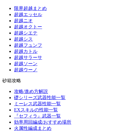
限界超越まとめ
超越エッセル
超越ニオ
超越オクトー
超越シエテ
超越シス
超越フュンフ
超越カトル
超越サラーサ
超越ソーン
超越ウーノ
砂箱攻略
攻略/進め方解説
礎シリーズ武器性能一覧
ミーレス武器性能一覧
EXスキルの性能一覧
『セフィラ』武器一覧
効率周回編成/おすすめ場所
火属性編成まとめ