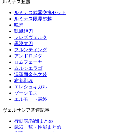
ルミナス超越
ルミナス武器交換セット
ルミナス限界超越
晩蝉
凱風絶刀
フレズヴェルク
黒漆太刀
フルンティング
アンドロメダ
ロムフェーヤ
ムルシエラゴ
温羅面金色之装
布都御魂
エレシュキガル
ゾーシモス
エルモート最終
ヴェルサシア関連記事
行動表/報酬まとめ
武器一覧・性能まとめ