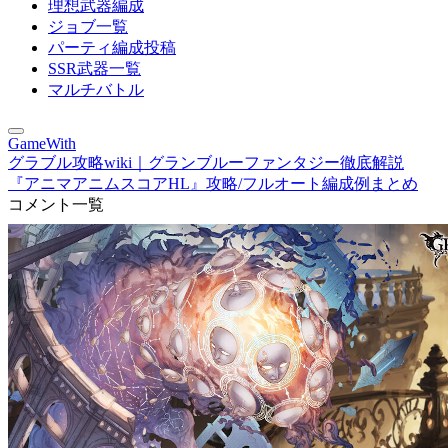
理想武器編成
ジョブ一覧
パーティ編成投稿
SSR武器一覧
マルチバトル
GameWith
グラブル攻略wiki｜グランブルーファンタジー徹底解説
『アニマアニムスコアHL』攻略/フルオート編成例まとめ
コメント一覧