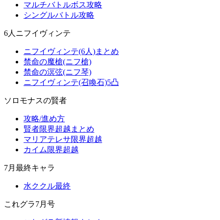
マルチバトルボス攻略
シングルバトル攻略
6人ニフイヴィンテ
ニフイヴィンテ(6人)まとめ
禁命の魔槍(ニフ槍)
禁命の溟弦(ニフ琴)
ニフイヴィンテ(召喚石)5凸
ソロモナスの賢者
攻略/進め方
賢者限界超越まとめ
マリアテレサ限界超越
カイム限界超越
7月最終キャラ
水ククル最終
これグラ7月号