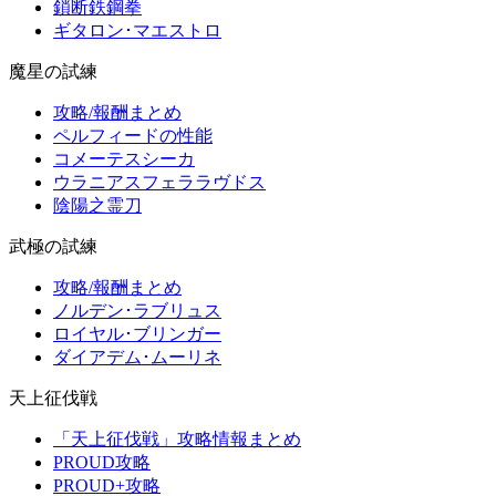
鎖断鉄鋼拳
ギタロン･マエストロ
魔星の試練
攻略/報酬まとめ
ペルフィードの性能
コメーテスシーカ
ウラニアスフェララヴドス
陰陽之霊刀
武極の試練
攻略/報酬まとめ
ノルデン･ラブリュス
ロイヤル･ブリンガー
ダイアデム･ムーリネ
天上征伐戦
「天上征伐戦」攻略情報まとめ
PROUD攻略
PROUD+攻略