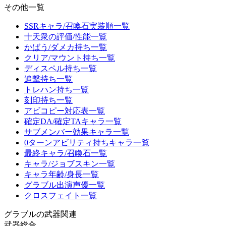
その他一覧
SSRキャラ/召喚石実装順一覧
十天衆の評価/性能一覧
かばう/ダメカ持ち一覧
クリア/マウント持ち一覧
ディスペル持ち一覧
追撃持ち一覧
トレハン持ち一覧
刻印持ち一覧
アビコピー対応表一覧
確定DA/確定TAキャラ一覧
サブメンバー効果キャラ一覧
0ターンアビリティ持ちキャラ一覧
最終キャラ/召喚石一覧
キャラ/ジョブスキン一覧
キャラ年齢/身長一覧
グラブル出演声優一覧
クロスフェイト一覧
グラブルの武器関連
武器総合