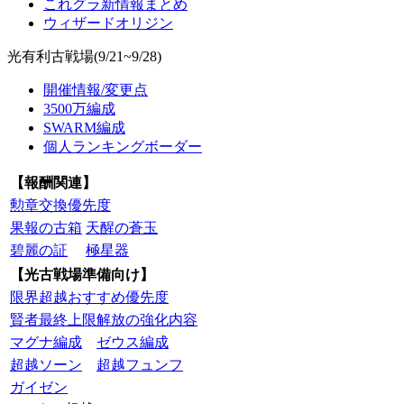
これグラ新情報まとめ
ウィザードオリジン
光有利古戦場(9/21~9/28)
開催情報/変更点
3500万編成
SWARM編成
個人ランキングボーダー
【報酬関連】
勲章交換優先度
果報の古箱
天醒の蒼玉
碧麗の証
極星器
【光古戦場準備向け】
限界超越おすすめ優先度
賢者最終上限解放の強化内容
マグナ編成
ゼウス編成
超越ソーン
超越フュンフ
ガイゼン