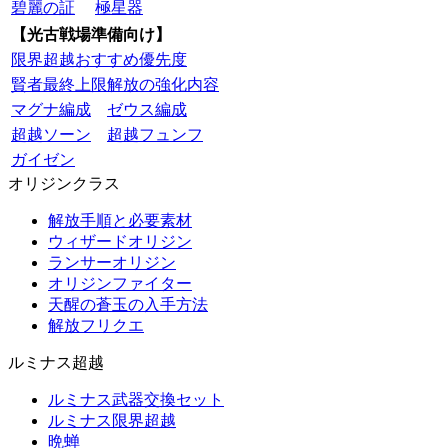
碧麗の証
極星器
【光古戦場準備向け】
限界超越おすすめ優先度
賢者最終上限解放の強化内容
マグナ編成
ゼウス編成
超越ソーン
超越フュンフ
ガイゼン
オリジンクラス
解放手順と必要素材
ウィザードオリジン
ランサーオリジン
オリジンファイター
天醒の蒼玉の入手方法
解放フリクエ
ルミナス超越
ルミナス武器交換セット
ルミナス限界超越
晩蝉