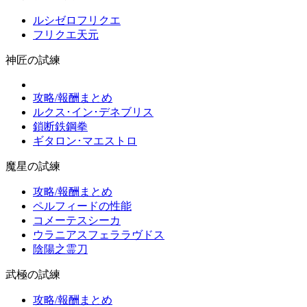
ルシゼロフリクエ
フリクエ天元
神匠の試練
攻略/報酬まとめ
ルクス･イン･デネブリス
鎖断鉄鋼拳
ギタロン･マエストロ
魔星の試練
攻略/報酬まとめ
ペルフィードの性能
コメーテスシーカ
ウラニアスフェララヴドス
陰陽之霊刀
武極の試練
攻略/報酬まとめ