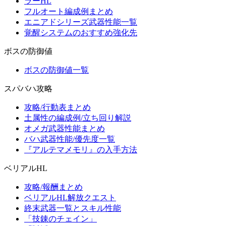
ラーHL
フルオート編成例まとめ
エニアドシリーズ武器性能一覧
覚醒システムのおすすめ強化先
ボスの防御値
ボスの防御値一覧
スパバハ攻略
攻略/行動表まとめ
土属性の編成例/立ち回り解説
オメガ武器性能まとめ
バハ武器性能/優先度一覧
『アルテマメモリ』の入手方法
ベリアルHL
攻略/報酬まとめ
ベリアルHL解放クエスト
終末武器一覧とスキル性能
「技錬のチェイン」