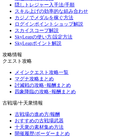
隠しトレジャー入手法/手順
スキル上げの効率的な組み合わせ
カジノでメダルを稼ぐ方法
ログインポイントショップ解説
スカイスコープ解説
SkyLeapの使い方/設定方法
SkyLeapポイント解説
攻略情報
クエスト攻略
メインクエスト攻略一覧
マグナ攻略まとめ
討滅戦の攻略･報酬まとめ
四象降臨の攻略･報酬まとめ
古戦場/十天衆情報
古戦場の進め方/報酬
おすすめの古戦場武器
十天衆の素材集め方法
開催履歴/ボーダーまとめ