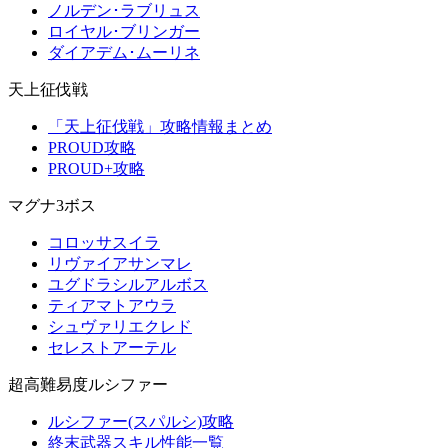
ノルデン･ラブリュス
ロイヤル･ブリンガー
ダイアデム･ムーリネ
天上征伐戦
「天上征伐戦」攻略情報まとめ
PROUD攻略
PROUD+攻略
マグナ3ボス
コロッサスイラ
リヴァイアサンマレ
ユグドラシルアルボス
ティアマトアウラ
シュヴァリエクレド
セレストアーテル
超高難易度ルシファー
ルシファー(スパルシ)攻略
終末武器スキル性能一覧