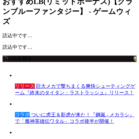
おすすめLB(リミットボーナス)【グラ
ンブルーファンタジー】 - ゲームウィ
ズ
読込中です…
読込中です…
ゲームを探す
リリース
巨大メカで撃ちまくる爽快シューティングゲ
ーム『終末のタイタン：ラストラッシュ』リリース！
コラボ
ついに虎王＆影虎が来た！『鋼嵐 - メカラシ』
で「魔神英雄伝ワタル」コラボ後半が開催！