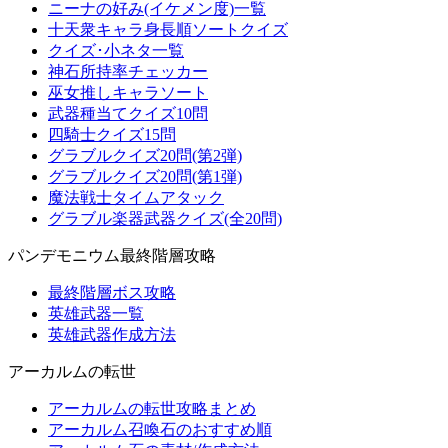
ニーナの好み(イケメン度)一覧
十天衆キャラ身長順ソートクイズ
クイズ･小ネタ一覧
神石所持率チェッカー
巫女推しキャラソート
武器種当てクイズ10問
四騎士クイズ15問
グラブルクイズ20問(第2弾)
グラブルクイズ20問(第1弾)
魔法戦士タイムアタック
グラブル楽器武器クイズ(全20問)
パンデモニウム最終階層攻略
最終階層ボス攻略
英雄武器一覧
英雄武器作成方法
アーカルムの転世
アーカルムの転世攻略まとめ
アーカルム召喚石のおすすめ順