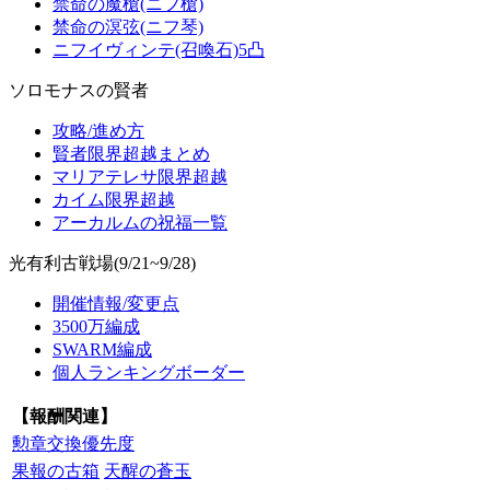
禁命の魔槍(ニフ槍)
禁命の溟弦(ニフ琴)
ニフイヴィンテ(召喚石)5凸
ソロモナスの賢者
攻略/進め方
賢者限界超越まとめ
マリアテレサ限界超越
カイム限界超越
アーカルムの祝福一覧
光有利古戦場(9/21~9/28)
開催情報/変更点
3500万編成
SWARM編成
個人ランキングボーダー
【報酬関連】
勲章交換優先度
果報の古箱
天醒の蒼玉