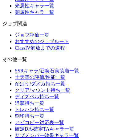
光属性キャラ一覧
闇属性キャラ一覧
ジョブ関連
ジョブ評価一覧
おすすめのジョブルート
ClassIV解放までの道程
その他一覧
SSRキャラ/召喚石実装順一覧
十天衆の評価/性能一覧
かばう/ダメカ持ち一覧
クリア/マウント持ち一覧
ディスペル持ち一覧
追撃持ち一覧
トレハン持ち一覧
刻印持ち一覧
アビコピー対応表一覧
確定DA/確定TAキャラ一覧
サブメンバー効果キャラ一覧