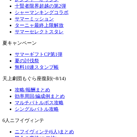
十賢者限界超越の第2弾
シャーマンキングコラボ
サマーミッション
ターニャ最終上限解放
サマーセレクトスタレ
夏キャンペーン
サマーギフトCP第1弾
夏の討伐祭
無料10連スタンプ帳
天上劇団もぐら座復刻(~8/14)
攻略/報酬まとめ
効率周回/編成例まとめ
マルチバトルボス攻略
シングルバトル攻略
6人ニフイヴィンテ
ニフイヴィンテ(6人)まとめ