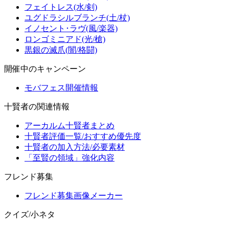
フェイトレス(水/剣)
ユグドラシルブランチ(土/杖)
イノセント･ラヴ(風/楽器)
ロンゴミニアド(光/槍)
黒銀の滅爪(闇/格闘)
開催中のキャンペーン
モバフェス開催情報
十賢者の関連情報
アーカルム十賢者まとめ
十賢者評価一覧/おすすめ優先度
十賢者の加入方法/必要素材
「至賢の領域」強化内容
フレンド募集
フレンド募集画像メーカー
クイズ/小ネタ