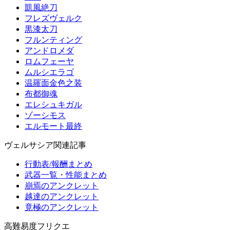
凱風絶刀
フレズヴェルク
黒漆太刀
フルンティング
アンドロメダ
ロムフェーヤ
ムルシエラゴ
温羅面金色之装
布都御魂
エレシュキガル
ゾーシモス
エルモート最終
ヴェルサシア関連記事
行動表/報酬まとめ
武器一覧・性能まとめ
崩焉のアンクレット
越達のアンクレット
竟極のアンクレット
高難易度フリクエ