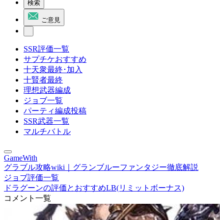
検索
ご意見
SSR評価一覧
サプチケおすすめ
十天衆最終･加入
十賢者最終
理想武器編成
ジョブ一覧
パーティ編成投稿
SSR武器一覧
マルチバトル
GameWith
グラブル攻略wiki｜グランブルーファンタジー徹底解説
ジョブ評価一覧
ドラグーンの評価とおすすめLB(リミットボーナス)
コメント一覧