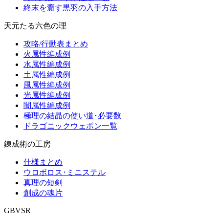
終末を齎す黒羽の入手方法
天元たる六色の理
攻略/行動表まとめ
火属性編成例
水属性編成例
土属性編成例
風属性編成例
光属性編成例
闇属性編成例
極理の結晶の使い道･必要数
ドラゴニックウェポン一覧
錬成術の工房
仕様まとめ
ウロボロス･ミニステル
真理の短剣
創成の魂片
GBVSR