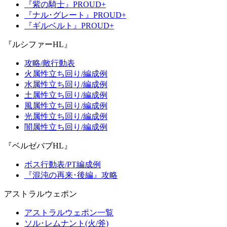
『紫の騎士』PROUD+
『ナル･グレート』PROUD+
『ギルベルト』PROUD+
『ルシファーHL』
攻略/敵行動表
火属性立ち回り/編成例
水属性立ち回り/編成例
土属性立ち回り/編成例
風属性立ち回り/編成例
光属性立ち回り/編成例
闇属性立ち回り/編成例
『ベルゼバブHL』
ボス行動表/PT編成例
『混沌の再来･後編』攻略
アストラルウェポン
アストラルウェポン一覧
ソル･レムナント(火/斧)