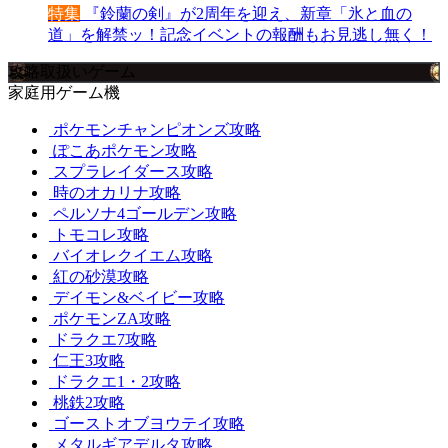
特集
『鈴蘭の剣』が2周年を迎え、新章「氷と血の
道」を解禁ッ！記念イベントの報酬もお見逃し無く！
攻略取扱いゲーム
家庭用ゲーム機
ポケモンチャンピオンズ攻略
ぽこあポケモン攻略
スプラレイダース攻略
時のオカリナ攻略
ペルソナ4ゴールデン攻略
トモコレ攻略
バイオレクイエム攻略
紅の砂漠攻略
デイモン&ベイビー攻略
ポケモンZA攻略
ドラクエ7攻略
仁王3攻略
ドラクエ1・2攻略
桃鉄2攻略
ゴーストオブヨウテイ攻略
メタルギアデルタ攻略