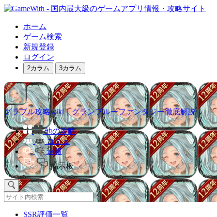
ホーム
ゲーム検索
新規登録
ログイン
2カラム
3カラム
グラブル攻略wiki｜グランブルーファンタジー徹底解説
他の攻略
コミュ
速報
掲示板
SSR評価一覧