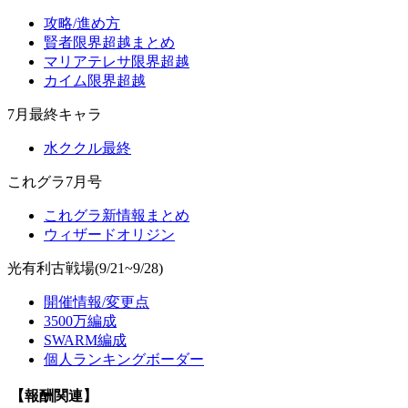
攻略/進め方
賢者限界超越まとめ
マリアテレサ限界超越
カイム限界超越
7月最終キャラ
水ククル最終
これグラ7月号
これグラ新情報まとめ
ウィザードオリジン
光有利古戦場(9/21~9/28)
開催情報/変更点
3500万編成
SWARM編成
個人ランキングボーダー
【報酬関連】