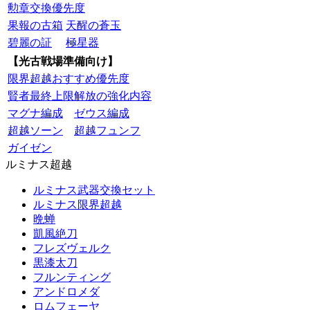
勲章交換優先度
果報の古箱
天醒の蒼玉
碧麗の証
極星器
【光古戦場準備向け】
限界超越おすすめ優先度
賢者最終上限解放の強化内容
マグナ編成
ゼウス編成
超越ソーン
超越フュンフ
ガイゼン
ルミナス超越
ルミナス武器交換セット
ルミナス限界超越
晩蝉
凱風絶刀
フレズヴェルク
黒漆太刀
フルンティング
アンドロメダ
ロムフェーヤ