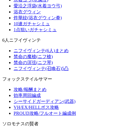
愛沿之浮袋(水着ヨウ弓)
浴衣グウィン
炸華紋(浴衣グウィン拳)
10連ガチャシミュ
1点狙いガチャシミュ
6人ニフイヴィンテ
ニフイヴィンテ(6人)まとめ
禁命の魔槍(ニフ槍)
禁命の溟弦(ニフ琴)
ニフイヴィンテ(召喚石)5凸
フォックステイルサマー
攻略/報酬まとめ
効率周回編成
シーサイドガーディアン(武器)
VH/EX/HELLボス攻略
PROUD攻略/フルオート編成例
ソロモナスの賢者