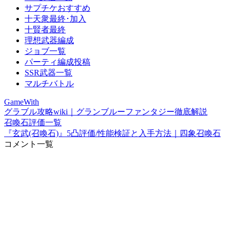
サプチケおすすめ
十天衆最終･加入
十賢者最終
理想武器編成
ジョブ一覧
パーティ編成投稿
SSR武器一覧
マルチバトル
GameWith
グラブル攻略wiki｜グランブルーファンタジー徹底解説
召喚石評価一覧
『玄武(召喚石)』5凸評価/性能検証と入手方法｜四象召喚石
コメント一覧