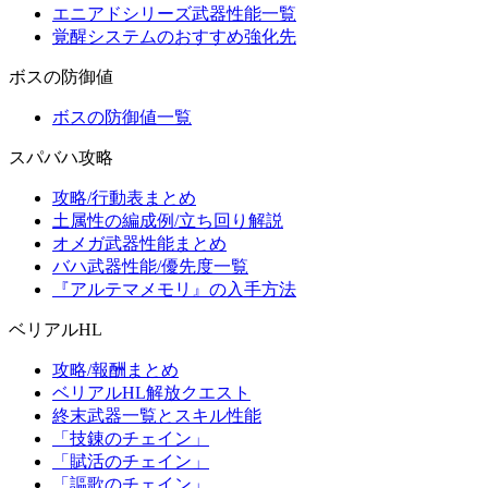
エニアドシリーズ武器性能一覧
覚醒システムのおすすめ強化先
ボスの防御値
ボスの防御値一覧
スパバハ攻略
攻略/行動表まとめ
土属性の編成例/立ち回り解説
オメガ武器性能まとめ
バハ武器性能/優先度一覧
『アルテマメモリ』の入手方法
ベリアルHL
攻略/報酬まとめ
ベリアルHL解放クエスト
終末武器一覧とスキル性能
「技錬のチェイン」
「賦活のチェイン」
「謳歌のチェイン」