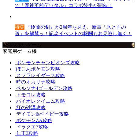
で「魔神英雄伝ワタル」コラボ後半が開催！
特集
『鈴蘭の剣』が2周年を迎え、新章「氷と血の
道」を解禁ッ！記念イベントの報酬もお見逃し無く！
攻略取扱いゲーム
家庭用ゲーム機
ポケモンチャンピオンズ攻略
ぽこあポケモン攻略
スプラレイダース攻略
時のオカリナ攻略
ペルソナ4ゴールデン攻略
トモコレ攻略
バイオレクイエム攻略
紅の砂漠攻略
デイモン&ベイビー攻略
ポケモンZA攻略
ドラクエ7攻略
仁王3攻略