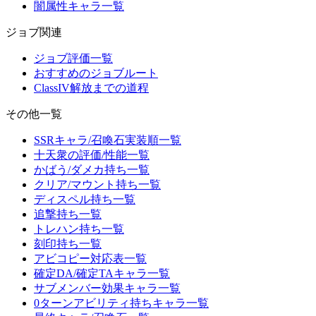
闇属性キャラ一覧
ジョブ関連
ジョブ評価一覧
おすすめのジョブルート
ClassIV解放までの道程
その他一覧
SSRキャラ/召喚石実装順一覧
十天衆の評価/性能一覧
かばう/ダメカ持ち一覧
クリア/マウント持ち一覧
ディスペル持ち一覧
追撃持ち一覧
トレハン持ち一覧
刻印持ち一覧
アビコピー対応表一覧
確定DA/確定TAキャラ一覧
サブメンバー効果キャラ一覧
0ターンアビリティ持ちキャラ一覧