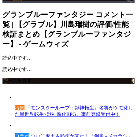
グランブルーファンタジー
コメント一
覧 | 【グラブル】川島瑞樹の評価/性能
検証まとめ【グランブルーファンタジ
ー】 - ゲームウィズ
読込中です…
読込中です…
ゲームを探す
特集
『モンスターループ：獣神転生』名将がケモ化し
た異世界転生×獣神進化RPG。事前登録受付中！
コラボ
ついに虎王＆影虎が来た！『鋼嵐 - メカラシ』