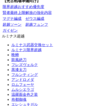
【光古戦場準備向け】
限界超越おすすめ優先度
賢者最終上限解放の強化内容
マグナ編成
ゼウス編成
超越ソーン
超越フュンフ
ガイゼン
ルミナス超越
ルミナス武器交換セット
ルミナス限界超越
晩蝉
凱風絶刀
フレズヴェルク
黒漆太刀
フルンティング
アンドロメダ
ロムフェーヤ
ムルシエラゴ
温羅面金色之装
布都御魂
エレシュキガル