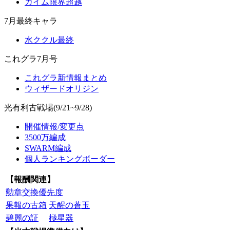
カイム限界超越
7月最終キャラ
水ククル最終
これグラ7月号
これグラ新情報まとめ
ウィザードオリジン
光有利古戦場(9/21~9/28)
開催情報/変更点
3500万編成
SWARM編成
個人ランキングボーダー
【報酬関連】
勲章交換優先度
果報の古箱
天醒の蒼玉
碧麗の証
極星器