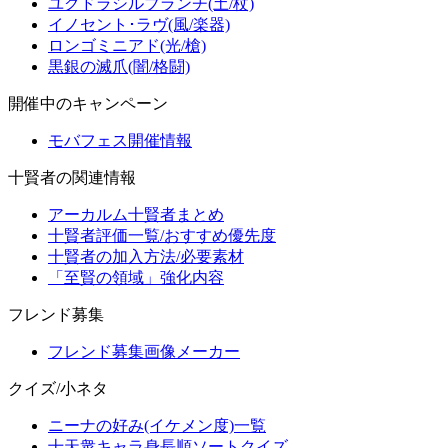
ユグドラシルブランチ(土/杖)
イノセント･ラヴ(風/楽器)
ロンゴミニアド(光/槍)
黒銀の滅爪(闇/格闘)
開催中のキャンペーン
モバフェス開催情報
十賢者の関連情報
アーカルム十賢者まとめ
十賢者評価一覧/おすすめ優先度
十賢者の加入方法/必要素材
「至賢の領域」強化内容
フレンド募集
フレンド募集画像メーカー
クイズ/小ネタ
ニーナの好み(イケメン度)一覧
十天衆キャラ身長順ソートクイズ