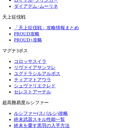
ロイヤル･ブリンガー
ダイアデム･ムーリネ
天上征伐戦
「天上征伐戦」攻略情報まとめ
PROUD攻略
PROUD+攻略
マグナ3ボス
コロッサスイラ
リヴァイアサンマレ
ユグドラシルアルボス
ティアマトアウラ
シュヴァリエクレド
セレストアーテル
超高難易度ルシファー
ルシファー(スパルシ)攻略
終末武器スキル性能一覧
終末を齎す黒羽の入手方法