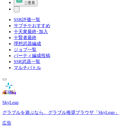
ご意見
SSR評価一覧
サプチケおすすめ
十天衆最終･加入
十賢者最終
理想武器編成
ジョブ一覧
パーティ編成投稿
SSR武器一覧
マルチバトル
SkyLeap
グラブルを遊ぶなら、グラブル推奨ブラウザ「SkyLeap」
広告