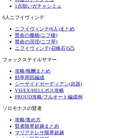
1点狙いガチャシミュ
6人ニフイヴィンテ
ニフイヴィンテ(6人)まとめ
禁命の魔槍(ニフ槍)
禁命の溟弦(ニフ琴)
ニフイヴィンテ(召喚石)5凸
フォックステイルサマー
攻略/報酬まとめ
効率周回編成
シーサイドガーディアン(武器)
VH/EX/HELLボス攻略
PROUD攻略/フルオート編成例
ソロモナスの賢者
攻略/進め方
賢者限界超越まとめ
マリアテレサ限界超越