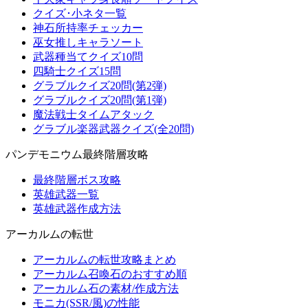
クイズ･小ネタ一覧
神石所持率チェッカー
巫女推しキャラソート
武器種当てクイズ10問
四騎士クイズ15問
グラブルクイズ20問(第2弾)
グラブルクイズ20問(第1弾)
魔法戦士タイムアタック
グラブル楽器武器クイズ(全20問)
パンデモニウム最終階層攻略
最終階層ボス攻略
英雄武器一覧
英雄武器作成方法
アーカルムの転世
アーカルムの転世攻略まとめ
アーカルム召喚石のおすすめ順
アーカルム石の素材/作成方法
モニカ(SSR/風)の性能