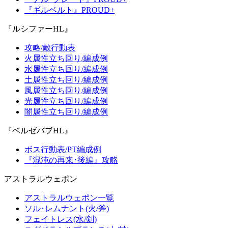
『ギルベルト』PROUD+
『ルシファーHL』
攻略/敵行動表
火属性立ち回り/編成例
水属性立ち回り/編成例
土属性立ち回り/編成例
風属性立ち回り/編成例
光属性立ち回り/編成例
闇属性立ち回り/編成例
『ベルゼバブHL』
ボス行動表/PT編成例
『混沌の再来･後編』攻略
アストラルウェポン
アストラルウェポン一覧
ソル･レムナント(火/斧)
フェイトレス(水/剣)