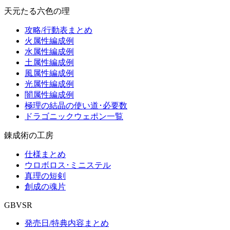
天元たる六色の理
攻略/行動表まとめ
火属性編成例
水属性編成例
土属性編成例
風属性編成例
光属性編成例
闇属性編成例
極理の結晶の使い道･必要数
ドラゴニックウェポン一覧
錬成術の工房
仕様まとめ
ウロボロス･ミニステル
真理の短剣
創成の魂片
GBVSR
発売日/特典内容まとめ