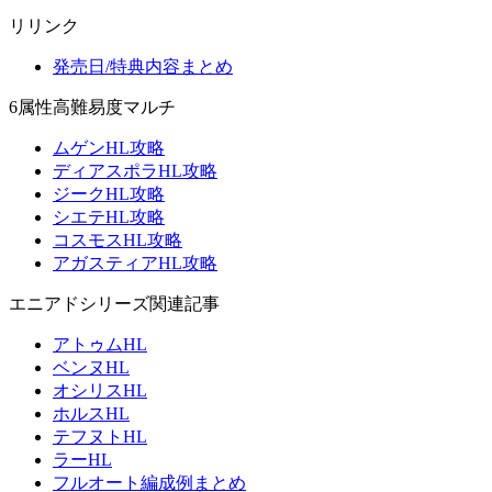
リリンク
発売日/特典内容まとめ
6属性高難易度マルチ
ムゲンHL攻略
ディアスポラHL攻略
ジークHL攻略
シエテHL攻略
コスモスHL攻略
アガスティアHL攻略
エニアドシリーズ関連記事
アトゥムHL
ベンヌHL
オシリスHL
ホルスHL
テフヌトHL
ラーHL
フルオート編成例まとめ