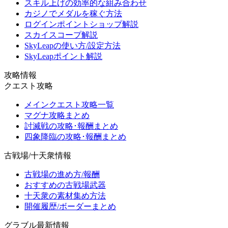
スキル上げの効率的な組み合わせ
カジノでメダルを稼ぐ方法
ログインポイントショップ解説
スカイスコープ解説
SkyLeapの使い方/設定方法
SkyLeapポイント解説
攻略情報
クエスト攻略
メインクエスト攻略一覧
マグナ攻略まとめ
討滅戦の攻略･報酬まとめ
四象降臨の攻略･報酬まとめ
古戦場/十天衆情報
古戦場の進め方/報酬
おすすめの古戦場武器
十天衆の素材集め方法
開催履歴/ボーダーまとめ
グラブル最新情報