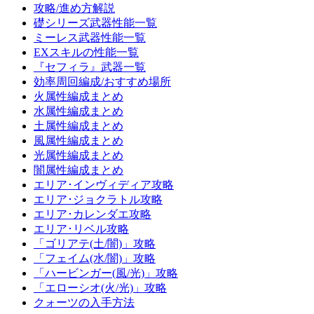
攻略/進め方解説
礎シリーズ武器性能一覧
ミーレス武器性能一覧
EXスキルの性能一覧
『セフィラ』武器一覧
効率周回編成/おすすめ場所
火属性編成まとめ
水属性編成まとめ
土属性編成まとめ
風属性編成まとめ
光属性編成まとめ
闇属性編成まとめ
エリア･インヴィディア攻略
エリア･ジョクラトル攻略
エリア･カレンダエ攻略
エリア･リベル攻略
「ゴリアテ(土/闇)」攻略
「フェイム(水/闇)」攻略
「ハービンガー(風/光)」攻略
「エローシオ(火/光)」攻略
クォーツの入手方法