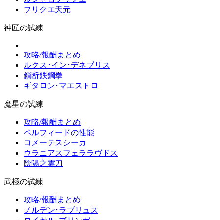
フリクエ天元
神匠の試練
攻略/報酬まとめ
ルクス･イン･デネブリス
鎖断鉄鋼拳
ギタロン･マエストロ
魔星の試練
攻略/報酬まとめ
ペルフィードの性能
コメーテスシーカ
ウラニアスフェララヴドス
陰陽之霊刀
武極の試練
攻略/報酬まとめ
ノルデン･ラブリュス