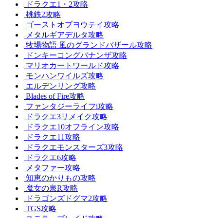
ドラクエ1・2攻略
桃鉄2攻略
ゴーストオブヨウテイ攻略
メタルギアデルタ攻略
牧場物語 風のグランドバザール攻略
ドンキーコングバナンザ攻略
マリオカートワールド攻略
モンハンワイルズ攻略
エルデンリング攻略
Blades of Fire攻略
ファンタジーライフi攻略
ドラクエ3リメイク攻略
ドラクエ10オフライン攻略
ドラクエ11攻略
ドラクエモンスターズ3攻略
ドラクエ6攻略
メタファー攻略
知恵のかりもの攻略
魔女の泉R攻略
ドラゴンズドグマ2攻略
TGS攻略