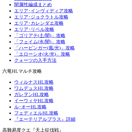
闇属性編成まとめ
エリア･インヴィディア攻略
エリア･ジョクラトル攻略
エリア･カレンダエ攻略
エリア･リベル攻略
「ゴリアテ(土/闇)」攻略
「フェイム(水/闇)」攻略
「ハービンガー(風/光)」攻略
「エローシオ(火/光)」攻略
クォーツの入手方法
六竜HLマルチ攻略
ウィルナスHL攻略
ワムデュスHL攻略
ガレヲンHL攻略
イーウィヤHL攻略
ル･オーHL攻略
フェディエルHL攻略
『エーテリアルプラス』詳細
高難易度クエ『天上征伐戦』