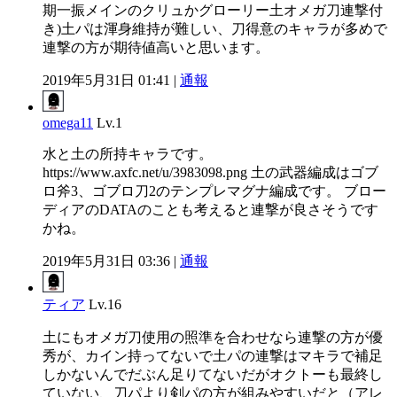
期一振メインのクリュかグローリー土オメガ刀連撃付
き)土パは渾身維持が難しい、刀得意のキャラが多めで
連撃の方が期待値高いと思います。
2019年5月31日 01:41 |
通報
omega11
Lv.1
水と土の所持キャラです。
https://www.axfc.net/u/3983098.png 土の武器編成はゴブ
ロ斧3、ゴブロ刀2のテンプレマグナ編成です。 ブロー
ディアのDATAのことも考えると連撃が良さそうです
かね。
2019年5月31日 03:36 |
通報
ティア
Lv.16
土にもオメガ刀使用の照準を合わせなら連撃の方が優
秀が、カイン持ってないで土パの連撃はマキラで補足
しかないんでだぶん足りてないだがオクトーも最終し
ていない、刀パより剣パの方が組みやすいだと（アレ