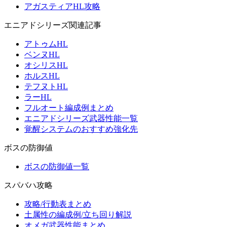
アガスティアHL攻略
エニアドシリーズ関連記事
アトゥムHL
ベンヌHL
オシリスHL
ホルスHL
テフヌトHL
ラーHL
フルオート編成例まとめ
エニアドシリーズ武器性能一覧
覚醒システムのおすすめ強化先
ボスの防御値
ボスの防御値一覧
スパバハ攻略
攻略/行動表まとめ
土属性の編成例/立ち回り解説
オメガ武器性能まとめ