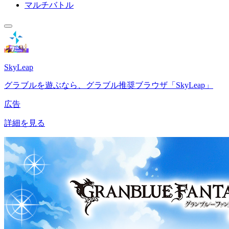
マルチバトル
SkyLeap
グラブルを遊ぶなら、グラブル推奨ブラウザ「SkyLeap」
広告
詳細を見る