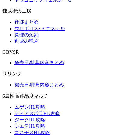
錬成術の工房
仕様まとめ
ウロボロス･ミニステル
真理の短剣
創成の魂片
GBVSR
発売日/特典内容まとめ
リリンク
発売日/特典内容まとめ
6属性高難易度マルチ
ムゲンHL攻略
ディアスポラHL攻略
ジークHL攻略
シエテHL攻略
コスモスHL攻略