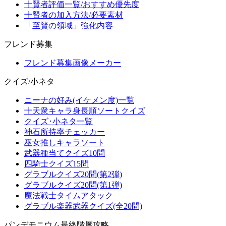
十賢者評価一覧/おすすめ優先度
十賢者の加入方法/必要素材
「至賢の領域」強化内容
フレンド募集
フレンド募集画像メーカー
クイズ/小ネタ
ニーナの好み(イケメン度)一覧
十天衆キャラ身長順ソートクイズ
クイズ･小ネタ一覧
神石所持率チェッカー
巫女推しキャラソート
武器種当てクイズ10問
四騎士クイズ15問
グラブルクイズ20問(第2弾)
グラブルクイズ20問(第1弾)
魔法戦士タイムアタック
グラブル楽器武器クイズ(全20問)
パンデモニウム最終階層攻略