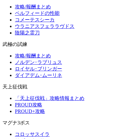
攻略/報酬まとめ
ペルフィードの性能
コメーテスシーカ
ウラニアスフェララヴドス
陰陽之霊刀
武極の試練
攻略/報酬まとめ
ノルデン･ラブリュス
ロイヤル･ブリンガー
ダイアデム･ムーリネ
天上征伐戦
「天上征伐戦」攻略情報まとめ
PROUD攻略
PROUD+攻略
マグナ3ボス
コロッサスイラ