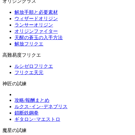
オリジンクラス
解放手順と必要素材
ウィザードオリジン
ランサーオリジン
オリジンファイター
天醒の蒼玉の入手方法
解放フリクエ
高難易度フリクエ
ルシゼロフリクエ
フリクエ天元
神匠の試練
攻略/報酬まとめ
ルクス･イン･デネブリス
鎖断鉄鋼拳
ギタロン･マエストロ
魔星の試練