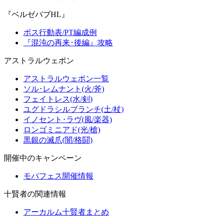
『ベルゼバブHL』
ボス行動表/PT編成例
『混沌の再来･後編』攻略
アストラルウェポン
アストラルウェポン一覧
ソル･レムナント(火/斧)
フェイトレス(水/剣)
ユグドラシルブランチ(土/杖)
イノセント･ラヴ(風/楽器)
ロンゴミニアド(光/槍)
黒銀の滅爪(闇/格闘)
開催中のキャンペーン
モバフェス開催情報
十賢者の関連情報
アーカルム十賢者まとめ