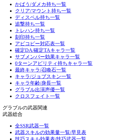
かばう/ダメカ持ち一覧
クリア/マウント持ち一覧
ディスペル持ち一覧
追撃持ち一覧
トレハン持ち一覧
刻印持ち一覧
アビコピー対応表一覧
確定DA/確定TAキャラ一覧
サブメンバー効果キャラ一覧
0ターンアビリティ持ちキャラ一覧
最終キャラ/召喚石一覧
キャラ/ジョブスキン一覧
キャラ年齢/身長一覧
グラブル出演声優一覧
クロスフェイト一覧
グラブルの武器関連
武器総合
全SSR武器一覧
武器スキルの効果量一覧/早見表
技巧スキル効果表/技巧武器一覧