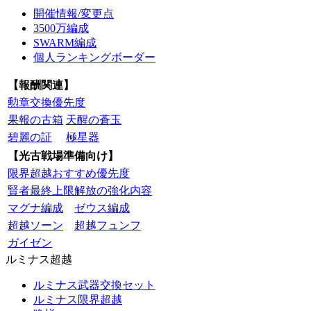
開催情報/変更点
3500万編成
SWARM編成
個人ランキングボーダー
【報酬関連】
勲章交換優先度
果報の古箱
天醒の蒼玉
碧麗の証
極星器
【光古戦場準備向け】
限界超越おすすめ優先度
賢者最終上限解放の強化内容
マグナ編成
ゼウス編成
超越ソーン
超越フュンフ
ガイゼン
ルミナス超越
ルミナス武器交換セット
ルミナス限界超越