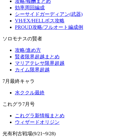
攻略/報酬まとめ
効率周回編成
シーサイドガーディアン(武器)
VH/EX/HELLボス攻略
PROUD攻略/フルオート編成例
ソロモナスの賢者
攻略/進め方
賢者限界超越まとめ
マリアテレサ限界超越
カイム限界超越
7月最終キャラ
水ククル最終
これグラ7月号
これグラ新情報まとめ
ウィザードオリジン
光有利古戦場(9/21~9/28)