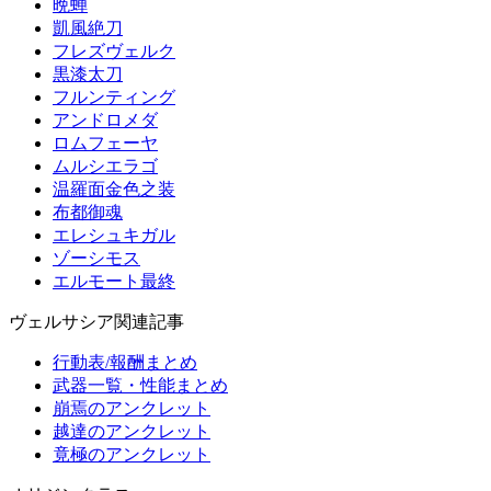
晩蝉
凱風絶刀
フレズヴェルク
黒漆太刀
フルンティング
アンドロメダ
ロムフェーヤ
ムルシエラゴ
温羅面金色之装
布都御魂
エレシュキガル
ゾーシモス
エルモート最終
ヴェルサシア関連記事
行動表/報酬まとめ
武器一覧・性能まとめ
崩焉のアンクレット
越達のアンクレット
竟極のアンクレット