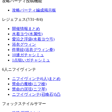
攻略パーティ投稿機能
攻略パーティ編成掲示板
レジェフェス(7/31~8/4)
開催情報まとめ
水着ヨウ(水属性)
愛沿之浮袋(水着ヨウ弓)
浴衣グウィン
炸華紋(浴衣グウィン拳)
10連ガチャシミュ
1点狙いガチャシミュ
6人ニフイヴィンテ
ニフイヴィンテ(6人)まとめ
禁命の魔槍(ニフ槍)
禁命の溟弦(ニフ琴)
ニフイヴィンテ(召喚石)5凸
フォックステイルサマー