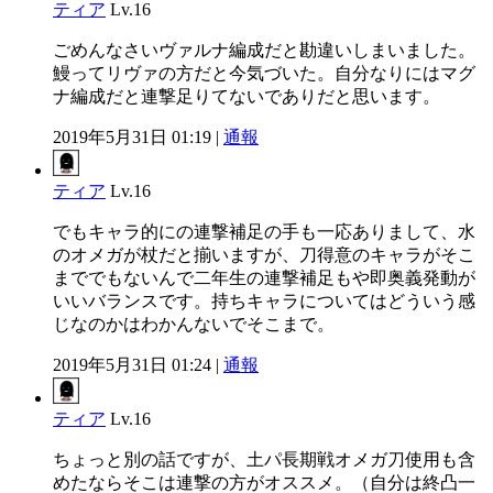
ティア
Lv.16
ごめんなさいヴァルナ編成だと勘違いしまいました。
鰻ってリヴァの方だと今気づいた。自分なりにはマグ
ナ編成だと連撃足りてないでありだと思います。
2019年5月31日 01:19 |
通報
ティア
Lv.16
でもキャラ的にの連撃補足の手も一応ありまして、水
のオメガが杖だと揃いますが、刀得意のキャラがそこ
まででもないんで二年生の連撃補足もや即奥義発動が
いいバランスです。持ちキャラについてはどういう感
じなのかはわかんないでそこまで。
2019年5月31日 01:24 |
通報
ティア
Lv.16
ちょっと別の話ですが、土パ長期戦オメガ刀使用も含
めたならそこは連撃の方がオススメ。（自分は終凸一