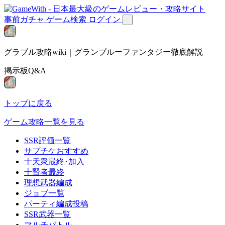
事前ガチャ
ゲーム検索
ログイン
グラブル攻略wiki｜グランブルーファンタジー徹底解説
掲示板Q&A
トップに戻る
ゲーム攻略一覧を見る
SSR評価一覧
サプチケおすすめ
十天衆最終･加入
十賢者最終
理想武器編成
ジョブ一覧
パーティ編成投稿
SSR武器一覧
マルチバトル