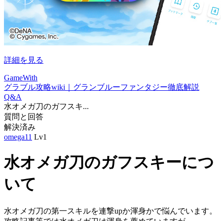
詳細を見る
GameWith
グラブル攻略wiki｜グランブルーファンタジー徹底解説
Q&A
水オメガ刀のガフスキ...
質問と回答
解決済み
omega11
Lv1
水オメガ刀のガフスキーにつ
いて
水オメガ刀の第一スキルを連撃upか渾身かで悩んでいます。