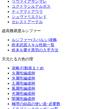
リヴァイアサンマレ
ユグドラシルアルボス
ティアマトアウラ
シュヴァリエクレド
セレストアーテル
超高難易度ルシファー
ルシファー(スパルシ)攻略
終末武器スキル性能一覧
終末を齎す黒羽の入手方法
天元たる六色の理
攻略/行動表まとめ
火属性編成例
水属性編成例
土属性編成例
風属性編成例
光属性編成例
闇属性編成例
極理の結晶の使い道･必要数
ドラゴニックウェポン一覧