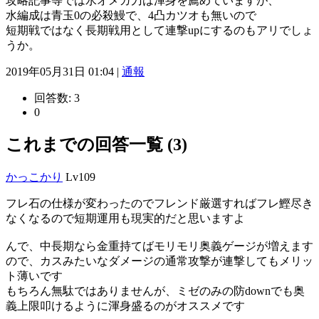
攻略記事等では水オメガ刀は渾身を薦めていますが、
水編成は青玉0の必殺鰻で、4凸カツオも無いので
短期戦ではなく長期戦用として連撃upにするのもアリでしょ
うか。
2019年05月31日 01:04 |
通報
回答数:
3
0
これまでの回答一覧 (3)
かっこかり
Lv109
フレ石の仕様が変わったのでフレンド厳選すればフレ鰹尽き
なくなるので短期運用も現実的だと思いますよ
んで、中長期なら金重持てばモリモリ奥義ゲージが増えます
ので、カスみたいなダメージの通常攻撃が連撃してもメリッ
ト薄いです
もちろん無駄ではありませんが、ミゼのみの防downでも奥
義上限叩けるように渾身盛るのがオススメです