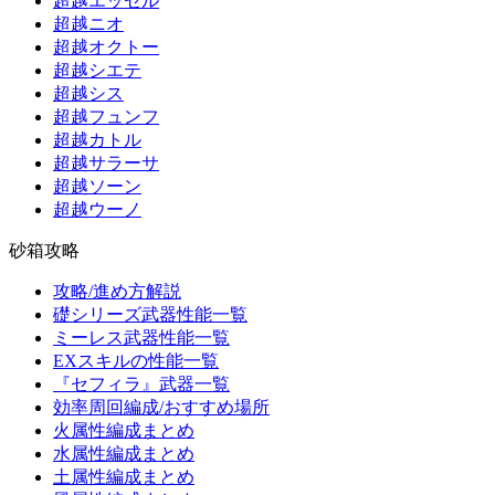
超越エッセル
超越ニオ
超越オクトー
超越シエテ
超越シス
超越フュンフ
超越カトル
超越サラーサ
超越ソーン
超越ウーノ
砂箱攻略
攻略/進め方解説
礎シリーズ武器性能一覧
ミーレス武器性能一覧
EXスキルの性能一覧
『セフィラ』武器一覧
効率周回編成/おすすめ場所
火属性編成まとめ
水属性編成まとめ
土属性編成まとめ