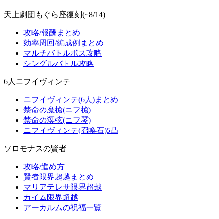
天上劇団もぐら座復刻(~8/14)
攻略/報酬まとめ
効率周回/編成例まとめ
マルチバトルボス攻略
シングルバトル攻略
6人ニフイヴィンテ
ニフイヴィンテ(6人)まとめ
禁命の魔槍(ニフ槍)
禁命の溟弦(ニフ琴)
ニフイヴィンテ(召喚石)5凸
ソロモナスの賢者
攻略/進め方
賢者限界超越まとめ
マリアテレサ限界超越
カイム限界超越
アーカルムの祝福一覧