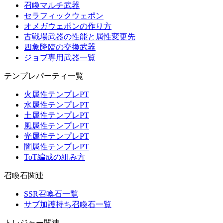
召喚マルチ武器
セラフィックウェポン
オメガウェポンの作り方
古戦場武器の性能と属性変更先
四象降臨の交換武器
ジョブ専用武器一覧
テンプレパーティ一覧
火属性テンプレPT
水属性テンプレPT
土属性テンプレPT
風属性テンプレPT
光属性テンプレPT
闇属性テンプレPT
ToT編成の組み方
召喚石関連
SSR召喚石一覧
サブ加護持ち召喚石一覧
トレジャー関連