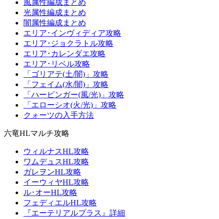
風属性編成まとめ
光属性編成まとめ
闇属性編成まとめ
エリア･インヴィディア攻略
エリア･ジョクラトル攻略
エリア･カレンダエ攻略
エリア･リベル攻略
「ゴリアテ(土/闇)」攻略
「フェイム(水/闇)」攻略
「ハービンガー(風/光)」攻略
「エローシオ(火/光)」攻略
クォーツの入手方法
六竜HLマルチ攻略
ウィルナスHL攻略
ワムデュスHL攻略
ガレヲンHL攻略
イーウィヤHL攻略
ル･オーHL攻略
フェディエルHL攻略
『エーテリアルプラス』詳細