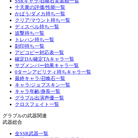
SSRキャラ/召喚石実装順一覧
十天衆の評価/性能一覧
かばう/ダメカ持ち一覧
クリア/マウント持ち一覧
ディスペル持ち一覧
追撃持ち一覧
トレハン持ち一覧
刻印持ち一覧
アビコピー対応表一覧
確定DA/確定TAキャラ一覧
サブメンバー効果キャラ一覧
0ターンアビリティ持ちキャラ一覧
最終キャラ/召喚石一覧
キャラ/ジョブスキン一覧
キャラ年齢/身長一覧
グラブル出演声優一覧
クロスフェイト一覧
グラブルの武器関連
武器総合
全SSR武器一覧