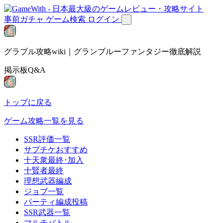
事前ガチャ
ゲーム検索
ログイン
グラブル攻略wiki｜グランブルーファンタジー徹底解説
掲示板Q&A
トップに戻る
ゲーム攻略一覧を見る
SSR評価一覧
サプチケおすすめ
十天衆最終･加入
十賢者最終
理想武器編成
ジョブ一覧
パーティ編成投稿
SSR武器一覧
マルチバトル