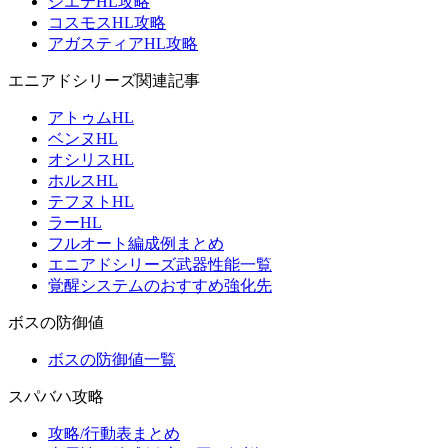
シエテHL攻略
コスモスHL攻略
アガスティアHL攻略
エニアドシリーズ関連記事
アトゥムHL
ベンヌHL
オシリスHL
ホルスHL
テフヌトHL
ラーHL
フルオート編成例まとめ
エニアドシリーズ武器性能一覧
覚醒システムのおすすめ強化先
ボスの防御値
ボスの防御値一覧
スパバハ攻略
攻略/行動表まとめ