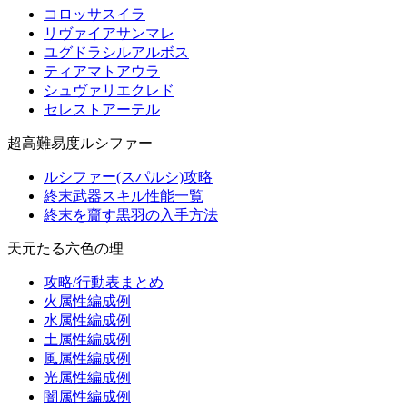
コロッサスイラ
リヴァイアサンマレ
ユグドラシルアルボス
ティアマトアウラ
シュヴァリエクレド
セレストアーテル
超高難易度ルシファー
ルシファー(スパルシ)攻略
終末武器スキル性能一覧
終末を齎す黒羽の入手方法
天元たる六色の理
攻略/行動表まとめ
火属性編成例
水属性編成例
土属性編成例
風属性編成例
光属性編成例
闇属性編成例