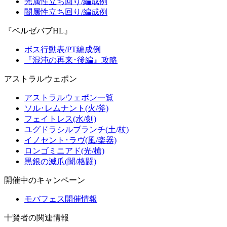
光属性立ち回り/編成例
闇属性立ち回り/編成例
『ベルゼバブHL』
ボス行動表/PT編成例
『混沌の再来･後編』攻略
アストラルウェポン
アストラルウェポン一覧
ソル･レムナント(火/斧)
フェイトレス(水/剣)
ユグドラシルブランチ(土/杖)
イノセント･ラヴ(風/楽器)
ロンゴミニアド(光/槍)
黒銀の滅爪(闇/格闘)
開催中のキャンペーン
モバフェス開催情報
十賢者の関連情報