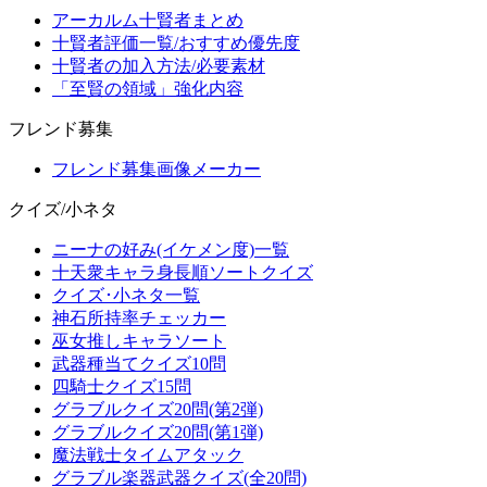
アーカルム十賢者まとめ
十賢者評価一覧/おすすめ優先度
十賢者の加入方法/必要素材
「至賢の領域」強化内容
フレンド募集
フレンド募集画像メーカー
クイズ/小ネタ
ニーナの好み(イケメン度)一覧
十天衆キャラ身長順ソートクイズ
クイズ･小ネタ一覧
神石所持率チェッカー
巫女推しキャラソート
武器種当てクイズ10問
四騎士クイズ15問
グラブルクイズ20問(第2弾)
グラブルクイズ20問(第1弾)
魔法戦士タイムアタック
グラブル楽器武器クイズ(全20問)