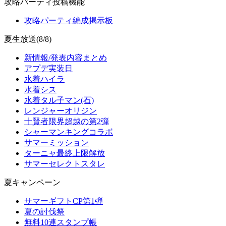
攻略パーティ投稿機能
攻略パーティ編成掲示板
夏生放送(8/8)
新情報/発表内容まとめ
アプデ実装日
水着ハイラ
水着シス
水着タル子マン(石)
レンジャーオリジン
十賢者限界超越の第2弾
シャーマンキングコラボ
サマーミッション
ターニャ最終上限解放
サマーセレクトスタレ
夏キャンペーン
サマーギフトCP第1弾
夏の討伐祭
無料10連スタンプ帳