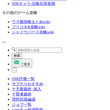
SSRキャラ/召喚石実装順
その他のゲーム攻略
ウマ娘攻略まとめwiki
プリコネR攻略wiki
シャドウバース攻略wiki
検索
ご意見
SSR評価一覧
サプチケおすすめ
十天衆最終･加入
十賢者最終
理想武器編成
ジョブ一覧
パーティ編成投稿