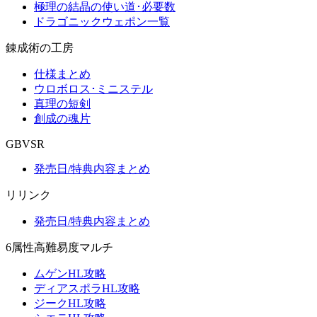
極理の結晶の使い道･必要数
ドラゴニックウェポン一覧
錬成術の工房
仕様まとめ
ウロボロス･ミニステル
真理の短剣
創成の魂片
GBVSR
発売日/特典内容まとめ
リリンク
発売日/特典内容まとめ
6属性高難易度マルチ
ムゲンHL攻略
ディアスポラHL攻略
ジークHL攻略