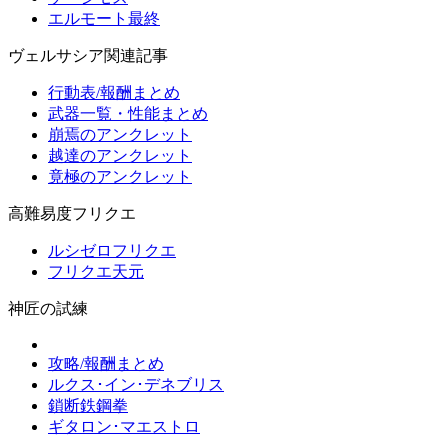
エルモート最終
ヴェルサシア関連記事
行動表/報酬まとめ
武器一覧・性能まとめ
崩焉のアンクレット
越達のアンクレット
竟極のアンクレット
高難易度フリクエ
ルシゼロフリクエ
フリクエ天元
神匠の試練
攻略/報酬まとめ
ルクス･イン･デネブリス
鎖断鉄鋼拳
ギタロン･マエストロ