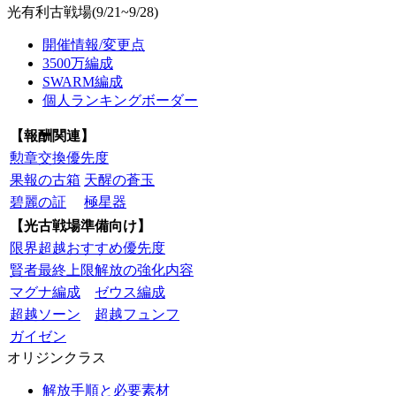
光有利古戦場(9/21~9/28)
開催情報/変更点
3500万編成
SWARM編成
個人ランキングボーダー
【報酬関連】
勲章交換優先度
果報の古箱
天醒の蒼玉
碧麗の証
極星器
【光古戦場準備向け】
限界超越おすすめ優先度
賢者最終上限解放の強化内容
マグナ編成
ゼウス編成
超越ソーン
超越フュンフ
ガイゼン
オリジンクラス
解放手順と必要素材