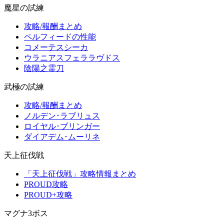
魔星の試練
攻略/報酬まとめ
ペルフィードの性能
コメーテスシーカ
ウラニアスフェララヴドス
陰陽之霊刀
武極の試練
攻略/報酬まとめ
ノルデン･ラブリュス
ロイヤル･ブリンガー
ダイアデム･ムーリネ
天上征伐戦
「天上征伐戦」攻略情報まとめ
PROUD攻略
PROUD+攻略
マグナ3ボス