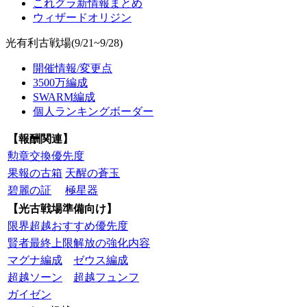
これグラ新情報まとめ
ウィザードオリジン
光有利古戦場(9/21~9/28)
開催情報/変更点
3500万編成
SWARM編成
個人ランキングボーダー
【報酬関連】
勲章交換優先度
果報の古箱
天醒の蒼玉
碧麗の証
極星器
【光古戦場準備向け】
限界超越おすすめ優先度
賢者最終上限解放の強化内容
マグナ編成
ゼウス編成
超越ソーン
超越フュンフ
ガイゼン