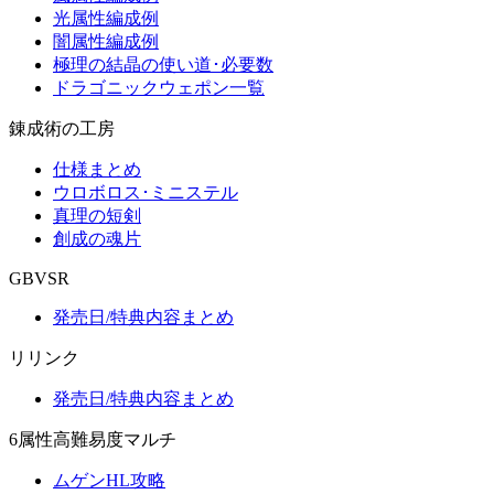
光属性編成例
闇属性編成例
極理の結晶の使い道･必要数
ドラゴニックウェポン一覧
錬成術の工房
仕様まとめ
ウロボロス･ミニステル
真理の短剣
創成の魂片
GBVSR
発売日/特典内容まとめ
リリンク
発売日/特典内容まとめ
6属性高難易度マルチ
ムゲンHL攻略