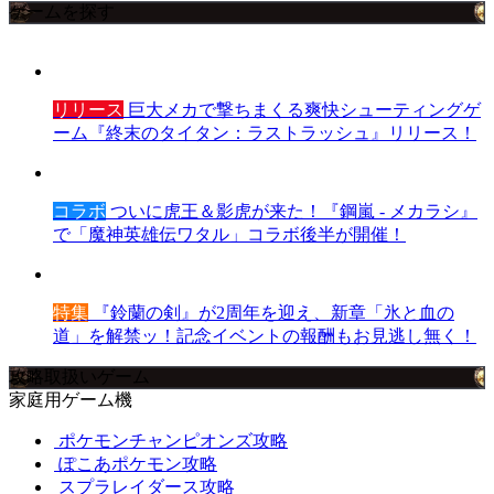
ゲームを探す
リリース
巨大メカで撃ちまくる爽快シューティングゲ
ーム『終末のタイタン：ラストラッシュ』リリース！
コラボ
ついに虎王＆影虎が来た！『鋼嵐 - メカラシ』
で「魔神英雄伝ワタル」コラボ後半が開催！
特集
『鈴蘭の剣』が2周年を迎え、新章「氷と血の
道」を解禁ッ！記念イベントの報酬もお見逃し無く！
攻略取扱いゲーム
家庭用ゲーム機
ポケモンチャンピオンズ攻略
ぽこあポケモン攻略
スプラレイダース攻略