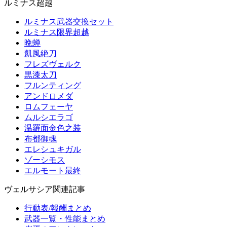
ルミナス超越
ルミナス武器交換セット
ルミナス限界超越
晩蝉
凱風絶刀
フレズヴェルク
黒漆太刀
フルンティング
アンドロメダ
ロムフェーヤ
ムルシエラゴ
温羅面金色之装
布都御魂
エレシュキガル
ゾーシモス
エルモート最終
ヴェルサシア関連記事
行動表/報酬まとめ
武器一覧・性能まとめ