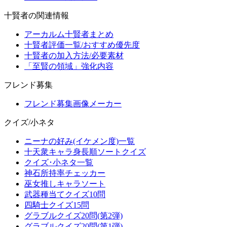
十賢者の関連情報
アーカルム十賢者まとめ
十賢者評価一覧/おすすめ優先度
十賢者の加入方法/必要素材
「至賢の領域」強化内容
フレンド募集
フレンド募集画像メーカー
クイズ/小ネタ
ニーナの好み(イケメン度)一覧
十天衆キャラ身長順ソートクイズ
クイズ･小ネタ一覧
神石所持率チェッカー
巫女推しキャラソート
武器種当てクイズ10問
四騎士クイズ15問
グラブルクイズ20問(第2弾)
グラブルクイズ20問(第1弾)