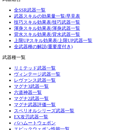
全SSR武器一覧
武器スキルの効果量一覧/早見表
技巧スキル効果表/技巧武器一覧
渾身スキル効果表/渾身武器一覧
背水スキル効果表/背水武器一覧
上限UPスキル効果表/上限UP武器一覧
全武器種の解説(重要度付き)
武器種一覧
リミテッド武器一覧
ヴィンテージ武器一覧
レヴァンス武器一覧
マグナ3武器一覧
六道神器一覧
マグナ2武器一覧
マグナ武器評価一覧
スペリオルシリーズ武器一覧
EX攻刃武器一覧
バハムートウェポン
エピックウェポン性能一覧