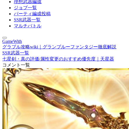
理想武器編成
ジョブ一覧
パーティ編成投稿
SSR武器一覧
マルチバトル
GameWith
グラブル攻略wiki｜グランブルーファンタジー徹底解説
SSR武器一覧
七星剣・真の評価/属性変更のおすすめ優先度｜天星器
コメント一覧