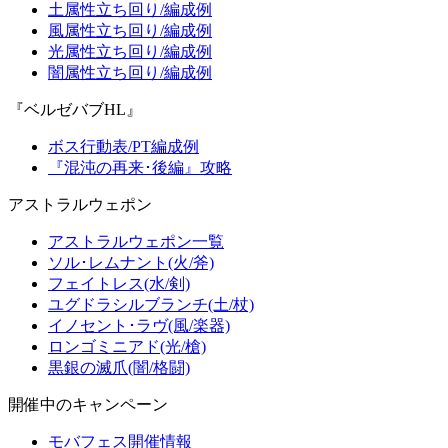
土属性立ち回り/編成例
風属性立ち回り/編成例
光属性立ち回り/編成例
闇属性立ち回り/編成例
『ベルゼバブHL』
ボス行動表/PT編成例
『混沌の再来･後編』攻略
アストラルウェポン
アストラルウェポン一覧
ソル･レムナント(火/斧)
フェイトレス(水/剣)
ユグドラシルブランチ(土/杖)
イノセント･ラヴ(風/楽器)
ロンゴミニアド(光/槍)
黒銀の滅爪(闇/格闘)
開催中のキャンペーン
モバフェス開催情報