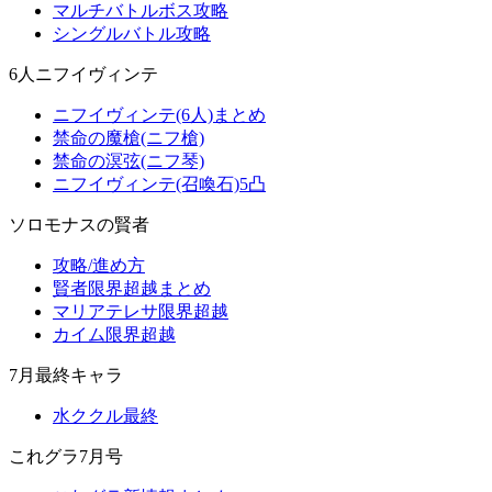
マルチバトルボス攻略
シングルバトル攻略
6人ニフイヴィンテ
ニフイヴィンテ(6人)まとめ
禁命の魔槍(ニフ槍)
禁命の溟弦(ニフ琴)
ニフイヴィンテ(召喚石)5凸
ソロモナスの賢者
攻略/進め方
賢者限界超越まとめ
マリアテレサ限界超越
カイム限界超越
7月最終キャラ
水ククル最終
これグラ7月号