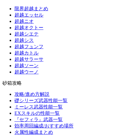
限界超越まとめ
超越エッセル
超越ニオ
超越オクトー
超越シエテ
超越シス
超越フュンフ
超越カトル
超越サラーサ
超越ソーン
超越ウーノ
砂箱攻略
攻略/進め方解説
礎シリーズ武器性能一覧
ミーレス武器性能一覧
EXスキルの性能一覧
『セフィラ』武器一覧
効率周回編成/おすすめ場所
火属性編成まとめ