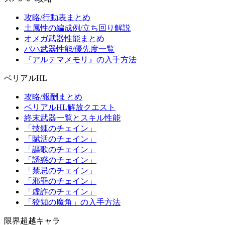
攻略/行動表まとめ
土属性の編成例/立ち回り解説
オメガ武器性能まとめ
バハ武器性能/優先度一覧
『アルテマメモリ』の入手方法
ベリアルHL
攻略/報酬まとめ
ベリアルHL解放クエスト
終末武器一覧とスキル性能
「技錬のチェイン」
「賦活のチェイン」
「謳歌のチェイン」
「誘惑のチェイン」
「禁忌のチェイン」
「邪罪のチェイン」
「虚詐のチェイン」
「狡知の魔角」の入手方法
限界超越キャラ