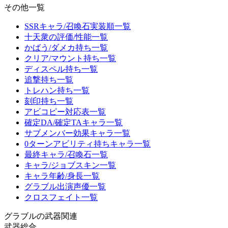
その他一覧
SSRキャラ/召喚石実装順一覧
十天衆の評価/性能一覧
かばう/ダメカ持ち一覧
クリア/マウント持ち一覧
ディスペル持ち一覧
追撃持ち一覧
トレハン持ち一覧
刻印持ち一覧
アビコピー対応表一覧
確定DA/確定TAキャラ一覧
サブメンバー効果キャラ一覧
0ターンアビリティ持ちキャラ一覧
最終キャラ/召喚石一覧
キャラ/ジョブスキン一覧
キャラ年齢/身長一覧
グラブル出演声優一覧
クロスフェイト一覧
グラブルの武器関連
武器総合