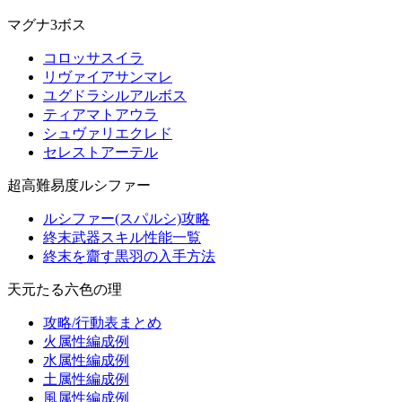
マグナ3ボス
コロッサスイラ
リヴァイアサンマレ
ユグドラシルアルボス
ティアマトアウラ
シュヴァリエクレド
セレストアーテル
超高難易度ルシファー
ルシファー(スパルシ)攻略
終末武器スキル性能一覧
終末を齎す黒羽の入手方法
天元たる六色の理
攻略/行動表まとめ
火属性編成例
水属性編成例
土属性編成例
風属性編成例