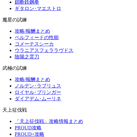
鎖断鉄鋼拳
ギタロン･マエストロ
魔星の試練
攻略/報酬まとめ
ペルフィードの性能
コメーテスシーカ
ウラニアスフェララヴドス
陰陽之霊刀
武極の試練
攻略/報酬まとめ
ノルデン･ラブリュス
ロイヤル･ブリンガー
ダイアデム･ムーリネ
天上征伐戦
「天上征伐戦」攻略情報まとめ
PROUD攻略
PROUD+攻略