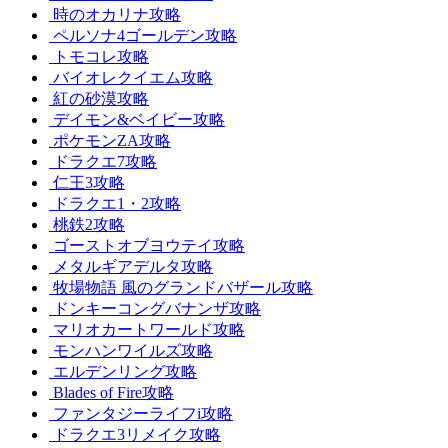
時のオカリナ攻略
ペルソナ4ゴールデン攻略
トモコレ攻略
バイオレクイエム攻略
紅の砂漠攻略
デイモン&ベイビー攻略
ポケモンZA攻略
ドラクエ7攻略
仁王3攻略
ドラクエ1・2攻略
桃鉄2攻略
ゴーストオブヨウテイ攻略
メタルギアデルタ攻略
牧場物語 風のグランドバザール攻略
ドンキーコングバナンザ攻略
マリオカートワールド攻略
モンハンワイルズ攻略
エルデンリング攻略
Blades of Fire攻略
ファンタジーライフi攻略
ドラクエ3リメイク攻略