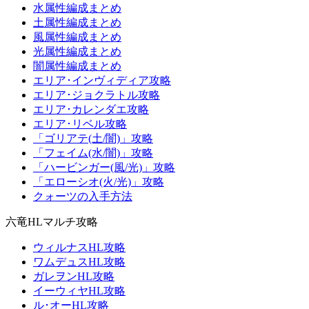
水属性編成まとめ
土属性編成まとめ
風属性編成まとめ
光属性編成まとめ
闇属性編成まとめ
エリア･インヴィディア攻略
エリア･ジョクラトル攻略
エリア･カレンダエ攻略
エリア･リベル攻略
「ゴリアテ(土/闇)」攻略
「フェイム(水/闇)」攻略
「ハービンガー(風/光)」攻略
「エローシオ(火/光)」攻略
クォーツの入手方法
六竜HLマルチ攻略
ウィルナスHL攻略
ワムデュスHL攻略
ガレヲンHL攻略
イーウィヤHL攻略
ル･オーHL攻略