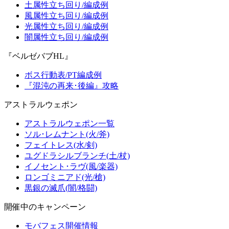
土属性立ち回り/編成例
風属性立ち回り/編成例
光属性立ち回り/編成例
闇属性立ち回り/編成例
『ベルゼバブHL』
ボス行動表/PT編成例
『混沌の再来･後編』攻略
アストラルウェポン
アストラルウェポン一覧
ソル･レムナント(火/斧)
フェイトレス(水/剣)
ユグドラシルブランチ(土/杖)
イノセント･ラヴ(風/楽器)
ロンゴミニアド(光/槍)
黒銀の滅爪(闇/格闘)
開催中のキャンペーン
モバフェス開催情報