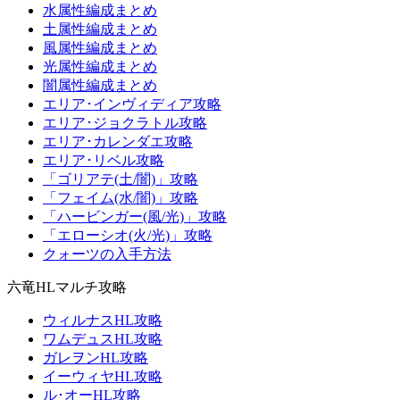
水属性編成まとめ
土属性編成まとめ
風属性編成まとめ
光属性編成まとめ
闇属性編成まとめ
エリア･インヴィディア攻略
エリア･ジョクラトル攻略
エリア･カレンダエ攻略
エリア･リベル攻略
「ゴリアテ(土/闇)」攻略
「フェイム(水/闇)」攻略
「ハービンガー(風/光)」攻略
「エローシオ(火/光)」攻略
クォーツの入手方法
六竜HLマルチ攻略
ウィルナスHL攻略
ワムデュスHL攻略
ガレヲンHL攻略
イーウィヤHL攻略
ル･オーHL攻略