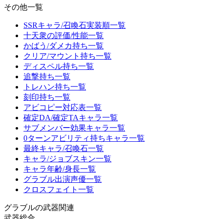
その他一覧
SSRキャラ/召喚石実装順一覧
十天衆の評価/性能一覧
かばう/ダメカ持ち一覧
クリア/マウント持ち一覧
ディスペル持ち一覧
追撃持ち一覧
トレハン持ち一覧
刻印持ち一覧
アビコピー対応表一覧
確定DA/確定TAキャラ一覧
サブメンバー効果キャラ一覧
0ターンアビリティ持ちキャラ一覧
最終キャラ/召喚石一覧
キャラ/ジョブスキン一覧
キャラ年齢/身長一覧
グラブル出演声優一覧
クロスフェイト一覧
グラブルの武器関連
武器総合