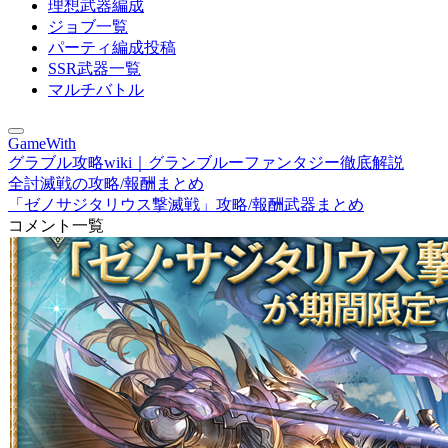
理想武器編成
ジョブ一覧
パーティ編成投稿
SSR武器一覧
マルチバトル
GameWith
グラブル攻略wiki｜グランブルーファンタジー徹底解説
全討滅戦の攻略/報酬まとめ
「ゼノサジタリウス撃滅戦」攻略/報酬武器まとめ
コメント一覧