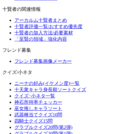
十賢者の関連情報
アーカルム十賢者まとめ
十賢者評価一覧/おすすめ優先度
十賢者の加入方法/必要素材
「至賢の領域」強化内容
フレンド募集
フレンド募集画像メーカー
クイズ/小ネタ
ニーナの好み(イケメン度)一覧
十天衆キャラ身長順ソートクイズ
クイズ･小ネタ一覧
神石所持率チェッカー
巫女推しキャラソート
武器種当てクイズ10問
四騎士クイズ15問
グラブルクイズ20問(第2弾)
グラブルクイズ20問(第1弾)