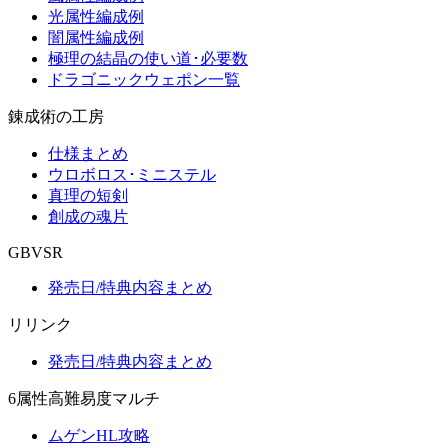
光属性編成例
闇属性編成例
極理の結晶の使い道･必要数
ドラゴニックウェポン一覧
錬成術の工房
仕様まとめ
ウロボロス･ミニステル
真理の短剣
創成の魂片
GBVSR
発売日/特典内容まとめ
リリンク
発売日/特典内容まとめ
6属性高難易度マルチ
ムゲンHL攻略