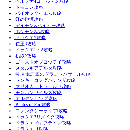
ペルソナ4ゴールデン攻略
トモコレ攻略
バイオレクイエム攻略
紅の砂漠攻略
デイモン&ベイビー攻略
ポケモンZA攻略
ドラクエ7攻略
仁王3攻略
ドラクエ1・2攻略
桃鉄2攻略
ゴーストオブヨウテイ攻略
メタルギアデルタ攻略
牧場物語 風のグランドバザール攻略
ドンキーコングバナンザ攻略
マリオカートワールド攻略
モンハンワイルズ攻略
エルデンリング攻略
Blades of Fire攻略
ファンタジーライフi攻略
ドラクエ3リメイク攻略
ドラクエ10オフライン攻略
ドラクエ11攻略