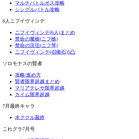
マルチバトルボス攻略
シングルバトル攻略
6人ニフイヴィンテ
ニフイヴィンテ(6人)まとめ
禁命の魔槍(ニフ槍)
禁命の溟弦(ニフ琴)
ニフイヴィンテ(召喚石)5凸
ソロモナスの賢者
攻略/進め方
賢者限界超越まとめ
マリアテレサ限界超越
カイム限界超越
7月最終キャラ
水ククル最終
これグラ7月号