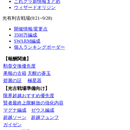
これグラ新情報まとめ
ウィザードオリジン
光有利古戦場(9/21~9/28)
開催情報/変更点
3500万編成
SWARM編成
個人ランキングボーダー
【報酬関連】
勲章交換優先度
果報の古箱
天醒の蒼玉
碧麗の証
極星器
【光古戦場準備向け】
限界超越おすすめ優先度
賢者最終上限解放の強化内容
マグナ編成
ゼウス編成
超越ソーン
超越フュンフ
ガイゼン