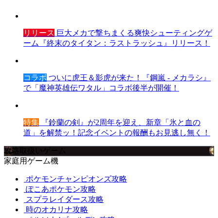
リリース
巨大メカで撃ちまくる爽快シューティングゲ
ーム『終末のタイタン：ラストラッシュ』リリース！
コラボ
ついに虎王＆影虎が来た！『鋼嵐 - メカラシ』
で「魔神英雄伝ワタル」コラボ後半が開催！
特集
『鈴蘭の剣』が2周年を迎え、新章「氷と血の
道」を解禁ッ！記念イベントの報酬もお見逃し無く！
攻略取扱いゲーム
家庭用ゲーム機
ポケモンチャンピオンズ攻略
ぽこあポケモン攻略
スプラレイダース攻略
時のオカリナ攻略