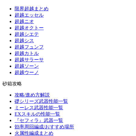
限界超越まとめ
超越エッセル
超越ニオ
超越オクトー
超越シエテ
超越シス
超越フュンフ
超越カトル
超越サラーサ
超越ソーン
超越ウーノ
砂箱攻略
攻略/進め方解説
礎シリーズ武器性能一覧
ミーレス武器性能一覧
EXスキルの性能一覧
『セフィラ』武器一覧
効率周回編成/おすすめ場所
火属性編成まとめ