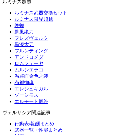
ルミナス超越
ルミナス武器交換セット
ルミナス限界超越
晩蝉
凱風絶刀
フレズヴェルク
黒漆太刀
フルンティング
アンドロメダ
ロムフェーヤ
ムルシエラゴ
温羅面金色之装
布都御魂
エレシュキガル
ゾーシモス
エルモート最終
ヴェルサシア関連記事
行動表/報酬まとめ
武器一覧・性能まとめ