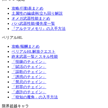
攻略/行動表まとめ
土属性の編成例/立ち回り解説
オメガ武器性能まとめ
バハ武器性能/優先度一覧
『アルテマメモリ』の入手方法
ベリアルHL
攻略/報酬まとめ
ベリアルHL解放クエスト
終末武器一覧とスキル性能
「技錬のチェイン」
「賦活のチェイン」
「謳歌のチェイン」
「誘惑のチェイン」
「禁忌のチェイン」
「邪罪のチェイン」
「虚詐のチェイン」
「狡知の魔角」の入手方法
限界超越キャラ