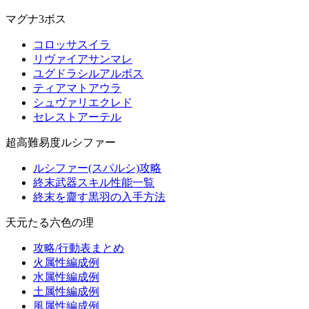
マグナ3ボス
コロッサスイラ
リヴァイアサンマレ
ユグドラシルアルボス
ティアマトアウラ
シュヴァリエクレド
セレストアーテル
超高難易度ルシファー
ルシファー(スパルシ)攻略
終末武器スキル性能一覧
終末を齎す黒羽の入手方法
天元たる六色の理
攻略/行動表まとめ
火属性編成例
水属性編成例
土属性編成例
風属性編成例