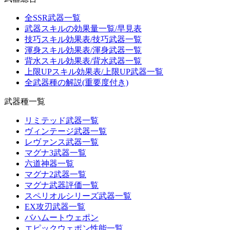
全SSR武器一覧
武器スキルの効果量一覧/早見表
技巧スキル効果表/技巧武器一覧
渾身スキル効果表/渾身武器一覧
背水スキル効果表/背水武器一覧
上限UPスキル効果表/上限UP武器一覧
全武器種の解説(重要度付き)
武器種一覧
リミテッド武器一覧
ヴィンテージ武器一覧
レヴァンス武器一覧
マグナ3武器一覧
六道神器一覧
マグナ2武器一覧
マグナ武器評価一覧
スペリオルシリーズ武器一覧
EX攻刃武器一覧
バハムートウェポン
エピックウェポン性能一覧