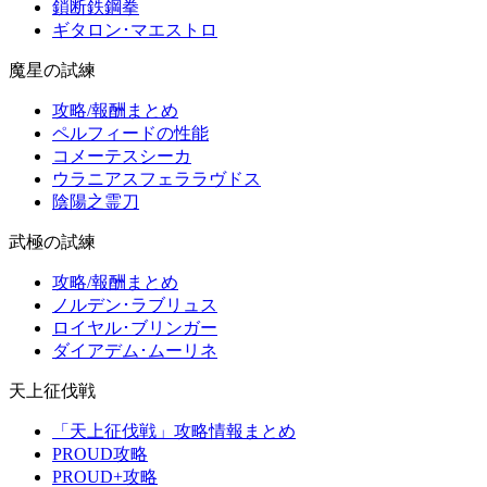
鎖断鉄鋼拳
ギタロン･マエストロ
魔星の試練
攻略/報酬まとめ
ペルフィードの性能
コメーテスシーカ
ウラニアスフェララヴドス
陰陽之霊刀
武極の試練
攻略/報酬まとめ
ノルデン･ラブリュス
ロイヤル･ブリンガー
ダイアデム･ムーリネ
天上征伐戦
「天上征伐戦」攻略情報まとめ
PROUD攻略
PROUD+攻略