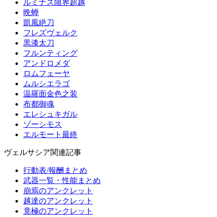
ルミナス限界超越
晩蝉
凱風絶刀
フレズヴェルク
黒漆太刀
フルンティング
アンドロメダ
ロムフェーヤ
ムルシエラゴ
温羅面金色之装
布都御魂
エレシュキガル
ゾーシモス
エルモート最終
ヴェルサシア関連記事
行動表/報酬まとめ
武器一覧・性能まとめ
崩焉のアンクレット
越達のアンクレット
竟極のアンクレット