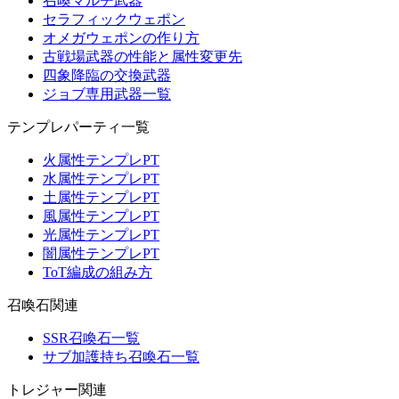
召喚マルチ武器
セラフィックウェポン
オメガウェポンの作り方
古戦場武器の性能と属性変更先
四象降臨の交換武器
ジョブ専用武器一覧
テンプレパーティ一覧
火属性テンプレPT
水属性テンプレPT
土属性テンプレPT
風属性テンプレPT
光属性テンプレPT
闇属性テンプレPT
ToT編成の組み方
召喚石関連
SSR召喚石一覧
サブ加護持ち召喚石一覧
トレジャー関連