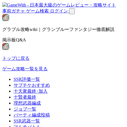
事前ガチャ
ゲーム検索
ログイン
グラブル攻略wiki｜グランブルーファンタジー徹底解説
掲示板Q&A
トップに戻る
ゲーム攻略一覧を見る
SSR評価一覧
サプチケおすすめ
十天衆最終･加入
十賢者最終
理想武器編成
ジョブ一覧
パーティ編成投稿
SSR武器一覧
マルチバトル