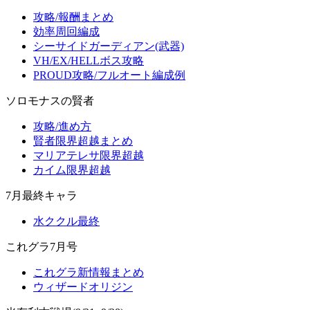
攻略/報酬まとめ
効率周回編成
シーサイドガーディアン(武器)
VH/EX/HELLボス攻略
PROUD攻略/フルオート編成例
ソロモナスの賢者
攻略/進め方
賢者限界超越まとめ
マリアテレサ限界超越
カイム限界超越
7月最終キャラ
水ククル最終
これグラ7月号
これグラ新情報まとめ
ウィザードオリジン