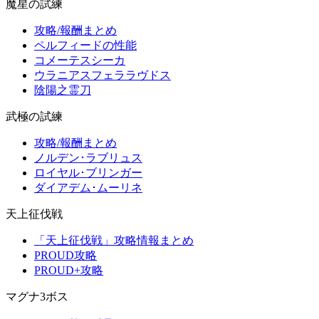
魔星の試練
攻略/報酬まとめ
ペルフィードの性能
コメーテスシーカ
ウラニアスフェララヴドス
陰陽之霊刀
武極の試練
攻略/報酬まとめ
ノルデン･ラブリュス
ロイヤル･ブリンガー
ダイアデム･ムーリネ
天上征伐戦
「天上征伐戦」攻略情報まとめ
PROUD攻略
PROUD+攻略
マグナ3ボス