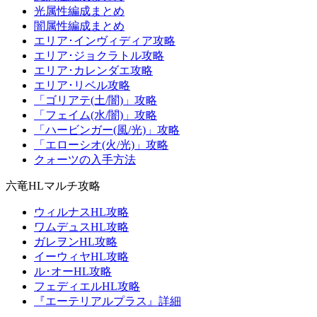
光属性編成まとめ
闇属性編成まとめ
エリア･インヴィディア攻略
エリア･ジョクラトル攻略
エリア･カレンダエ攻略
エリア･リベル攻略
「ゴリアテ(土/闇)」攻略
「フェイム(水/闇)」攻略
「ハービンガー(風/光)」攻略
「エローシオ(火/光)」攻略
クォーツの入手方法
六竜HLマルチ攻略
ウィルナスHL攻略
ワムデュスHL攻略
ガレヲンHL攻略
イーウィヤHL攻略
ル･オーHL攻略
フェディエルHL攻略
『エーテリアルプラス』詳細