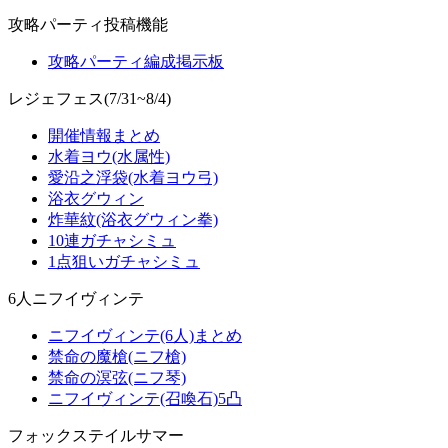
攻略パーティ投稿機能
攻略パーティ編成掲示板
レジェフェス(7/31~8/4)
開催情報まとめ
水着ヨウ(水属性)
愛沿之浮袋(水着ヨウ弓)
浴衣グウィン
炸華紋(浴衣グウィン拳)
10連ガチャシミュ
1点狙いガチャシミュ
6人ニフイヴィンテ
ニフイヴィンテ(6人)まとめ
禁命の魔槍(ニフ槍)
禁命の溟弦(ニフ琴)
ニフイヴィンテ(召喚石)5凸
フォックステイルサマー