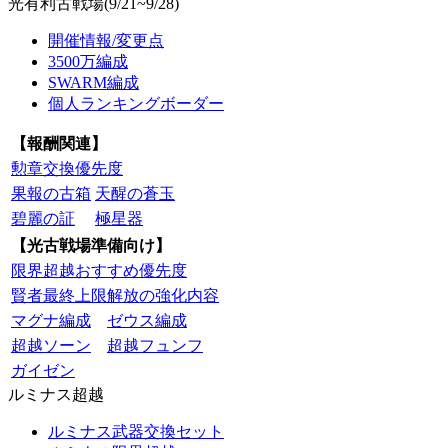
光有利古戦場(9/21~9/28)
開催情報/変更点
3500万編成
SWARM編成
個人ランキングボーダー
【報酬関連】
勲章交換優先度
果報の古箱
天醒の蒼玉
碧麗の証
極星器
【光古戦場準備向け】
限界超越おすすめ優先度
賢者最終上限解放の強化内容
マグナ編成
ゼウス編成
超越ソーン
超越フュンフ
ガイゼン
ルミナス超越
ルミナス武器交換セット