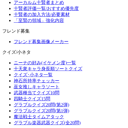
アーカルム十賢者まとめ
十賢者評価一覧/おすすめ優先度
十賢者の加入方法/必要素材
「至賢の領域」強化内容
フレンド募集
フレンド募集画像メーカー
クイズ/小ネタ
ニーナの好み(イケメン度)一覧
十天衆キャラ身長順ソートクイズ
クイズ･小ネタ一覧
神石所持率チェッカー
巫女推しキャラソート
武器種当てクイズ10問
四騎士クイズ15問
グラブルクイズ20問(第2弾)
グラブルクイズ20問(第1弾)
魔法戦士タイムアタック
グラブル楽器武器クイズ(全20問)