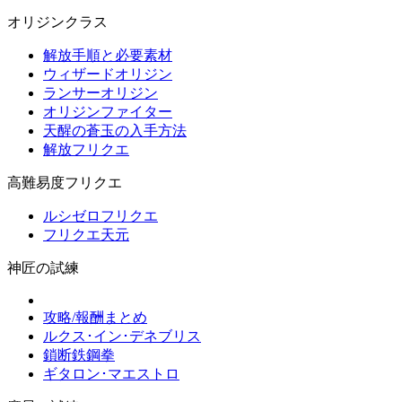
オリジンクラス
解放手順と必要素材
ウィザードオリジン
ランサーオリジン
オリジンファイター
天醒の蒼玉の入手方法
解放フリクエ
高難易度フリクエ
ルシゼロフリクエ
フリクエ天元
神匠の試練
攻略/報酬まとめ
ルクス･イン･デネブリス
鎖断鉄鋼拳
ギタロン･マエストロ