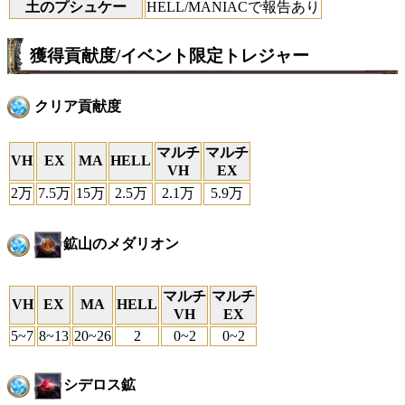
土のプシュケー
HELL/MANIACで報告あり
獲得貢献度/イベント限定トレジャー
クリア貢献度
マルチ
マルチ
VH
EX
MA
HELL
VH
EX
2万
7.5万
15万
2.5万
2.1万
5.9万
鉱山のメダリオン
マルチ
マルチ
VH
EX
MA
HELL
VH
EX
5~7
8~13
20~26
2
0~2
0~2
シデロス鉱