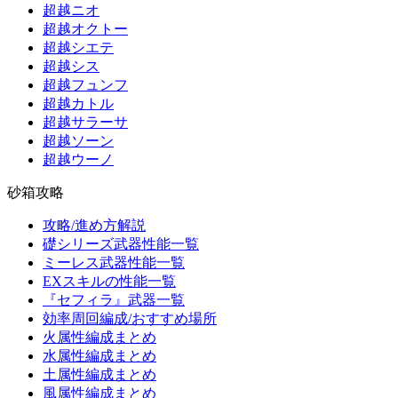
超越ニオ
超越オクトー
超越シエテ
超越シス
超越フュンフ
超越カトル
超越サラーサ
超越ソーン
超越ウーノ
砂箱攻略
攻略/進め方解説
礎シリーズ武器性能一覧
ミーレス武器性能一覧
EXスキルの性能一覧
『セフィラ』武器一覧
効率周回編成/おすすめ場所
火属性編成まとめ
水属性編成まとめ
土属性編成まとめ
風属性編成まとめ