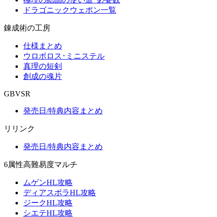
ドラゴニックウェポン一覧
錬成術の工房
仕様まとめ
ウロボロス･ミニステル
真理の短剣
創成の魂片
GBVSR
発売日/特典内容まとめ
リリンク
発売日/特典内容まとめ
6属性高難易度マルチ
ムゲンHL攻略
ディアスポラHL攻略
ジークHL攻略
シエテHL攻略