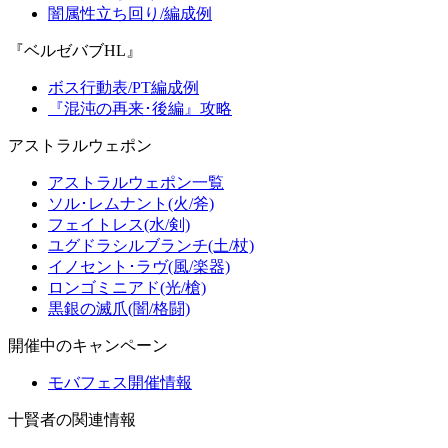
闇属性立ち回り/編成例
『ベルゼバブHL』
ボス行動表/PT編成例
『混沌の再来･後編』攻略
アストラルウェポン
アストラルウェポン一覧
ソル･レムナント(火/斧)
フェイトレス(水/剣)
ユグドラシルブランチ(土/杖)
イノセント･ラヴ(風/楽器)
ロンゴミニアド(光/槍)
黒銀の滅爪(闇/格闘)
開催中のキャンペーン
モバフェス開催情報
十賢者の関連情報