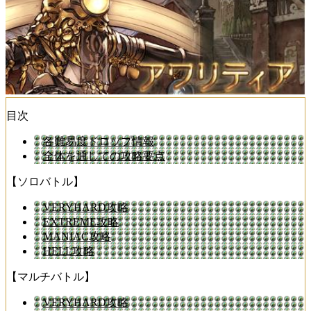
目次
各難易度ドロップ情報
全体を通しての攻略要点
【ソロバトル】
VERYHARD攻略
EXTREME攻略
MANIAC攻略
HELL攻略
【マルチバトル】
VERYHARD攻略