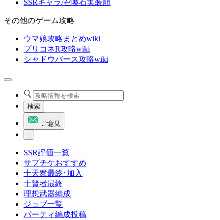
SSRキャラ/召喚石実装順
その他のゲーム攻略
ウマ娘攻略まとめwiki
プリコネR攻略wiki
シャドウバース攻略wiki
検索
ご意見
SSR評価一覧
サプチケおすすめ
十天衆最終･加入
十賢者最終
理想武器編成
ジョブ一覧
パーティ編成投稿