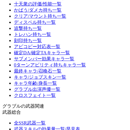
十天衆の評価/性能一覧
かばう/ダメカ持ち一覧
クリア/マウント持ち一覧
ディスペル持ち一覧
追撃持ち一覧
トレハン持ち一覧
刻印持ち一覧
アビコピー対応表一覧
確定DA/確定TAキャラ一覧
サブメンバー効果キャラ一覧
0ターンアビリティ持ちキャラ一覧
最終キャラ/召喚石一覧
キャラ/ジョブスキン一覧
キャラ年齢/身長一覧
グラブル出演声優一覧
クロスフェイト一覧
グラブルの武器関連
武器総合
全SSR武器一覧
武器スキルの効果量一覧/早見表