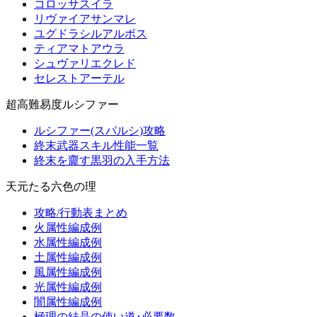
コロッサスイラ
リヴァイアサンマレ
ユグドラシルアルボス
ティアマトアウラ
シュヴァリエクレド
セレストアーテル
超高難易度ルシファー
ルシファー(スパルシ)攻略
終末武器スキル性能一覧
終末を齎す黒羽の入手方法
天元たる六色の理
攻略/行動表まとめ
火属性編成例
水属性編成例
土属性編成例
風属性編成例
光属性編成例
闇属性編成例
極理の結晶の使い道･必要数