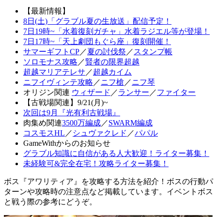
【最新情報】
8日(土)「グラブル夏の生放送」配信予定！
7日19時~「水着復刻ガチャ」水着ラジエル等が登場！
7日17時~「天上劇団もぐら座」復刻開催！
サマーギフトCP
／
夏の討伐祭
／
スタンプ帳
ソロモナス攻略
／
賢者の限界超越
超越マリアテレサ
／
超越カイム
ニフイヴィンテ攻略
／
ニフ槍
／
ニフ琴
オリジン関連
ウィザード
／
ランサー
／
ファイター
【古戦場関連】9/21(月)~
次回は9月『光有利古戦場』
肉集め関連
3500万編成
／
SWARM編成
コスモスHL
／
シュヴァクレド
／
パパル
GameWithからのお知らせ
グラブル知識に自信がある人大歓迎！ライター募集！
未経験可&完全在宅！攻略ライター募集！
ボス『アワリティア』を攻略する方法を紹介！ボスの行動パ
ターンや攻略時の注意点など掲載しています。イベントボス
と戦う際の参考にどうぞ。