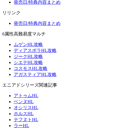
発売日/特典内容まとめ
リリンク
発売日/特典内容まとめ
6属性高難易度マルチ
ムゲンHL攻略
ディアスポラHL攻略
ジークHL攻略
シエテHL攻略
コスモスHL攻略
アガスティアHL攻略
エニアドシリーズ関連記事
アトゥムHL
ベンヌHL
オシリスHL
ホルスHL
テフヌトHL
ラーHL