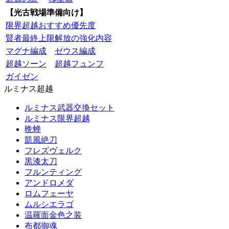
【光古戦場準備向け】
限界超越おすすめ優先度
賢者最終上限解放の強化内容
マグナ編成
ゼウス編成
超越ソーン
超越フュンフ
ガイゼン
ルミナス超越
ルミナス武器交換セット
ルミナス限界超越
晩蝉
凱風絶刀
フレズヴェルク
黒漆太刀
フルンティング
アンドロメダ
ロムフェーヤ
ムルシエラゴ
温羅面金色之装
布都御魂