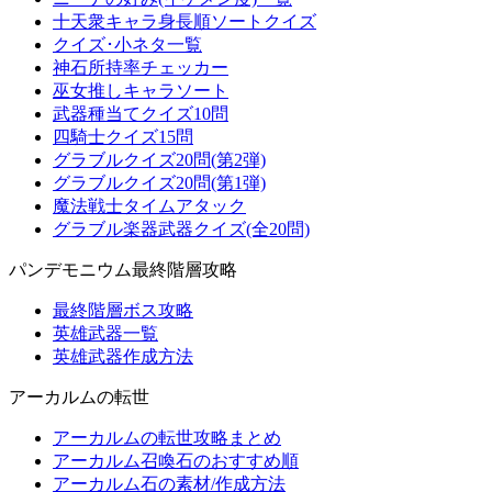
十天衆キャラ身長順ソートクイズ
クイズ･小ネタ一覧
神石所持率チェッカー
巫女推しキャラソート
武器種当てクイズ10問
四騎士クイズ15問
グラブルクイズ20問(第2弾)
グラブルクイズ20問(第1弾)
魔法戦士タイムアタック
グラブル楽器武器クイズ(全20問)
パンデモニウム最終階層攻略
最終階層ボス攻略
英雄武器一覧
英雄武器作成方法
アーカルムの転世
アーカルムの転世攻略まとめ
アーカルム召喚石のおすすめ順
アーカルム石の素材/作成方法