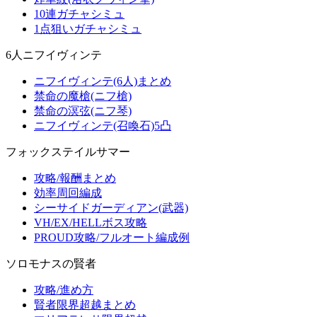
10連ガチャシミュ
1点狙いガチャシミュ
6人ニフイヴィンテ
ニフイヴィンテ(6人)まとめ
禁命の魔槍(ニフ槍)
禁命の溟弦(ニフ琴)
ニフイヴィンテ(召喚石)5凸
フォックステイルサマー
攻略/報酬まとめ
効率周回編成
シーサイドガーディアン(武器)
VH/EX/HELLボス攻略
PROUD攻略/フルオート編成例
ソロモナスの賢者
攻略/進め方
賢者限界超越まとめ