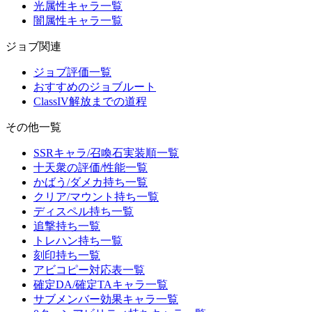
光属性キャラ一覧
闇属性キャラ一覧
ジョブ関連
ジョブ評価一覧
おすすめのジョブルート
ClassIV解放までの道程
その他一覧
SSRキャラ/召喚石実装順一覧
十天衆の評価/性能一覧
かばう/ダメカ持ち一覧
クリア/マウント持ち一覧
ディスペル持ち一覧
追撃持ち一覧
トレハン持ち一覧
刻印持ち一覧
アビコピー対応表一覧
確定DA/確定TAキャラ一覧
サブメンバー効果キャラ一覧