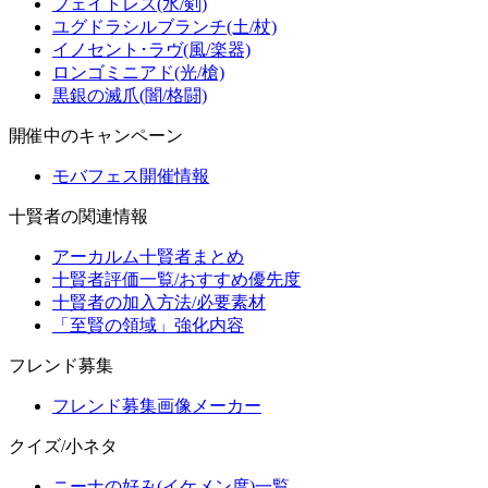
フェイトレス(水/剣)
ユグドラシルブランチ(土/杖)
イノセント･ラヴ(風/楽器)
ロンゴミニアド(光/槍)
黒銀の滅爪(闇/格闘)
開催中のキャンペーン
モバフェス開催情報
十賢者の関連情報
アーカルム十賢者まとめ
十賢者評価一覧/おすすめ優先度
十賢者の加入方法/必要素材
「至賢の領域」強化内容
フレンド募集
フレンド募集画像メーカー
クイズ/小ネタ
ニーナの好み(イケメン度)一覧