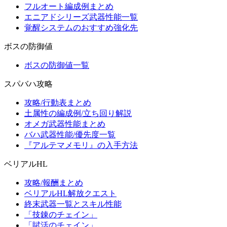
フルオート編成例まとめ
エニアドシリーズ武器性能一覧
覚醒システムのおすすめ強化先
ボスの防御値
ボスの防御値一覧
スパバハ攻略
攻略/行動表まとめ
土属性の編成例/立ち回り解説
オメガ武器性能まとめ
バハ武器性能/優先度一覧
『アルテマメモリ』の入手方法
ベリアルHL
攻略/報酬まとめ
ベリアルHL解放クエスト
終末武器一覧とスキル性能
「技錬のチェイン」
「賦活のチェイン」