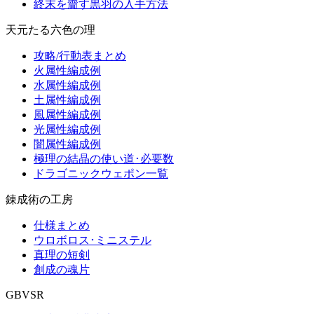
終末を齎す黒羽の入手方法
天元たる六色の理
攻略/行動表まとめ
火属性編成例
水属性編成例
土属性編成例
風属性編成例
光属性編成例
闇属性編成例
極理の結晶の使い道･必要数
ドラゴニックウェポン一覧
錬成術の工房
仕様まとめ
ウロボロス･ミニステル
真理の短剣
創成の魂片
GBVSR