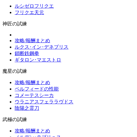
ルシゼロフリクエ
フリクエ天元
神匠の試練
攻略/報酬まとめ
ルクス･イン･デネブリス
鎖断鉄鋼拳
ギタロン･マエストロ
魔星の試練
攻略/報酬まとめ
ペルフィードの性能
コメーテスシーカ
ウラニアスフェララヴドス
陰陽之霊刀
武極の試練
攻略/報酬まとめ