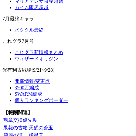
マリアテレサ限界超越
カイム限界超越
7月最終キャラ
水ククル最終
これグラ7月号
これグラ新情報まとめ
ウィザードオリジン
光有利古戦場(9/21~9/28)
開催情報/変更点
3500万編成
SWARM編成
個人ランキングボーダー
【報酬関連】
勲章交換優先度
果報の古箱
天醒の蒼玉
碧麗の証
極星器