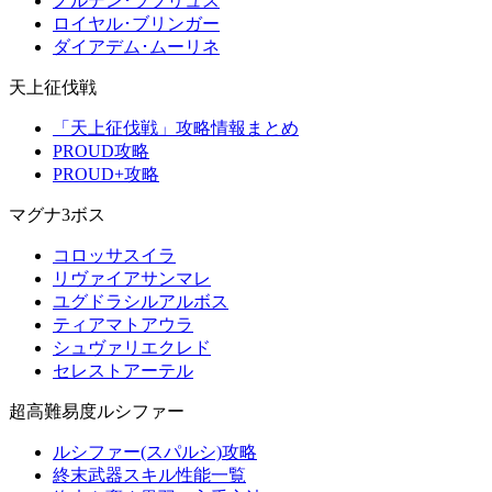
ノルデン･ラブリュス
ロイヤル･ブリンガー
ダイアデム･ムーリネ
天上征伐戦
「天上征伐戦」攻略情報まとめ
PROUD攻略
PROUD+攻略
マグナ3ボス
コロッサスイラ
リヴァイアサンマレ
ユグドラシルアルボス
ティアマトアウラ
シュヴァリエクレド
セレストアーテル
超高難易度ルシファー
ルシファー(スパルシ)攻略
終末武器スキル性能一覧