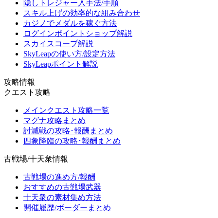
隠しトレジャー入手法/手順
スキル上げの効率的な組み合わせ
カジノでメダルを稼ぐ方法
ログインポイントショップ解説
スカイスコープ解説
SkyLeapの使い方/設定方法
SkyLeapポイント解説
攻略情報
クエスト攻略
メインクエスト攻略一覧
マグナ攻略まとめ
討滅戦の攻略･報酬まとめ
四象降臨の攻略･報酬まとめ
古戦場/十天衆情報
古戦場の進め方/報酬
おすすめの古戦場武器
十天衆の素材集め方法
開催履歴/ボーダーまとめ