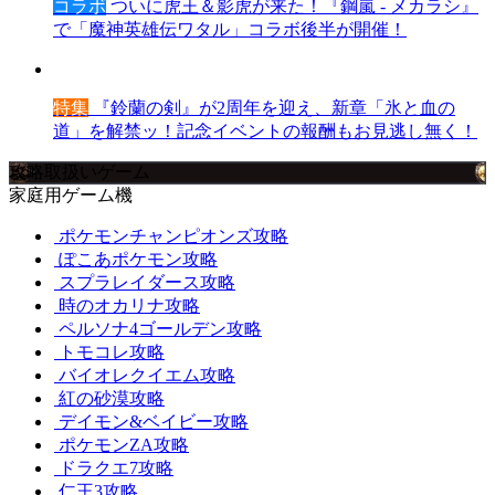
コラボ
ついに虎王＆影虎が来た！『鋼嵐 - メカラシ』
で「魔神英雄伝ワタル」コラボ後半が開催！
特集
『鈴蘭の剣』が2周年を迎え、新章「氷と血の
道」を解禁ッ！記念イベントの報酬もお見逃し無く！
攻略取扱いゲーム
家庭用ゲーム機
ポケモンチャンピオンズ攻略
ぽこあポケモン攻略
スプラレイダース攻略
時のオカリナ攻略
ペルソナ4ゴールデン攻略
トモコレ攻略
バイオレクイエム攻略
紅の砂漠攻略
デイモン&ベイビー攻略
ポケモンZA攻略
ドラクエ7攻略
仁王3攻略