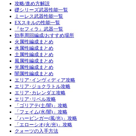
攻略/進め方解説
礎シリーズ武器性能一覧
ミーレス武器性能一覧
EXスキルの性能一覧
『セフィラ』武器一覧
効率周回編成/おすすめ場所
火属性編成まとめ
水属性編成まとめ
土属性編成まとめ
風属性編成まとめ
光属性編成まとめ
闇属性編成まとめ
エリア･インヴィディア攻略
エリア･ジョクラトル攻略
エリア･カレンダエ攻略
エリア･リベル攻略
「ゴリアテ(土/闇)」攻略
「フェイム(水/闇)」攻略
「ハービンガー(風/光)」攻略
「エローシオ(火/光)」攻略
クォーツの入手方法