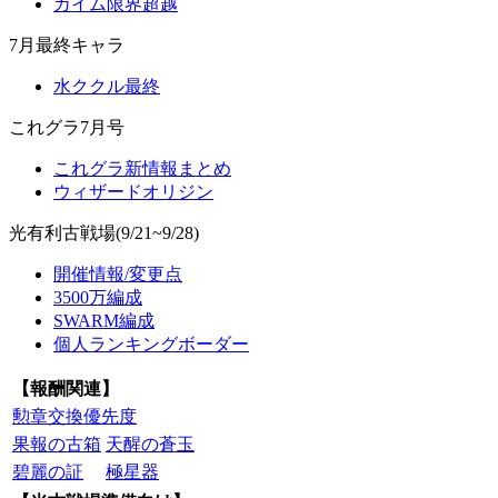
カイム限界超越
7月最終キャラ
水ククル最終
これグラ7月号
これグラ新情報まとめ
ウィザードオリジン
光有利古戦場(9/21~9/28)
開催情報/変更点
3500万編成
SWARM編成
個人ランキングボーダー
【報酬関連】
勲章交換優先度
果報の古箱
天醒の蒼玉
碧麗の証
極星器