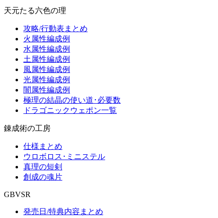
天元たる六色の理
攻略/行動表まとめ
火属性編成例
水属性編成例
土属性編成例
風属性編成例
光属性編成例
闇属性編成例
極理の結晶の使い道･必要数
ドラゴニックウェポン一覧
錬成術の工房
仕様まとめ
ウロボロス･ミニステル
真理の短剣
創成の魂片
GBVSR
発売日/特典内容まとめ