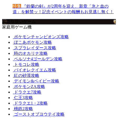
特集
『鈴蘭の剣』が2周年を迎え、新章「氷と血の
道」を解禁ッ！記念イベントの報酬もお見逃し無く！
攻略取扱いゲーム
家庭用ゲーム機
ポケモンチャンピオンズ攻略
ぽこあポケモン攻略
スプラレイダース攻略
時のオカリナ攻略
ペルソナ4ゴールデン攻略
トモコレ攻略
バイオレクイエム攻略
紅の砂漠攻略
デイモン&ベイビー攻略
ポケモンZA攻略
ドラクエ7攻略
仁王3攻略
ドラクエ1・2攻略
桃鉄2攻略
ゴーストオブヨウテイ攻略