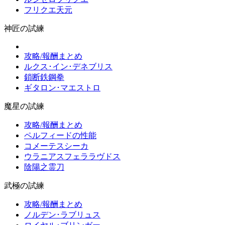
フリクエ天元
神匠の試練
攻略/報酬まとめ
ルクス･イン･デネブリス
鎖断鉄鋼拳
ギタロン･マエストロ
魔星の試練
攻略/報酬まとめ
ペルフィードの性能
コメーテスシーカ
ウラニアスフェララヴドス
陰陽之霊刀
武極の試練
攻略/報酬まとめ
ノルデン･ラブリュス