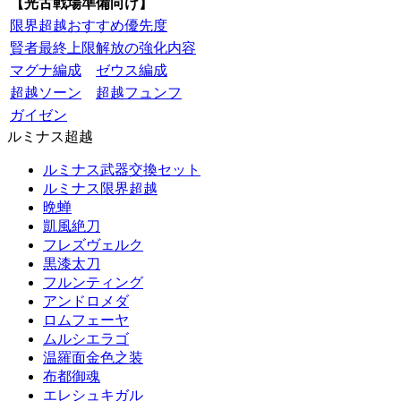
【光古戦場準備向け】
限界超越おすすめ優先度
賢者最終上限解放の強化内容
マグナ編成
ゼウス編成
超越ソーン
超越フュンフ
ガイゼン
ルミナス超越
ルミナス武器交換セット
ルミナス限界超越
晩蝉
凱風絶刀
フレズヴェルク
黒漆太刀
フルンティング
アンドロメダ
ロムフェーヤ
ムルシエラゴ
温羅面金色之装
布都御魂
エレシュキガル