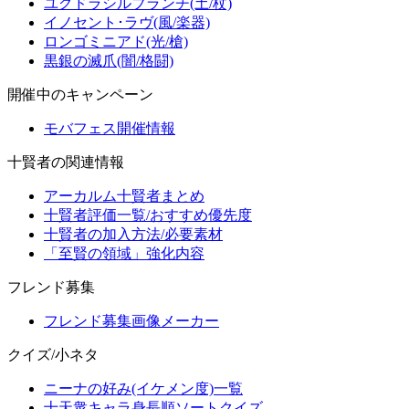
ユグドラシルブランチ(土/杖)
イノセント･ラヴ(風/楽器)
ロンゴミニアド(光/槍)
黒銀の滅爪(闇/格闘)
開催中のキャンペーン
モバフェス開催情報
十賢者の関連情報
アーカルム十賢者まとめ
十賢者評価一覧/おすすめ優先度
十賢者の加入方法/必要素材
「至賢の領域」強化内容
フレンド募集
フレンド募集画像メーカー
クイズ/小ネタ
ニーナの好み(イケメン度)一覧
十天衆キャラ身長順ソートクイズ