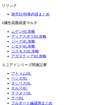
リリンク
発売日/特典内容まとめ
6属性高難易度マルチ
ムゲンHL攻略
ディアスポラHL攻略
ジークHL攻略
シエテHL攻略
コスモスHL攻略
アガスティアHL攻略
エニアドシリーズ関連記事
アトゥムHL
ベンヌHL
オシリスHL
ホルスHL
テフヌトHL
ラーHL
フルオート編成例まとめ