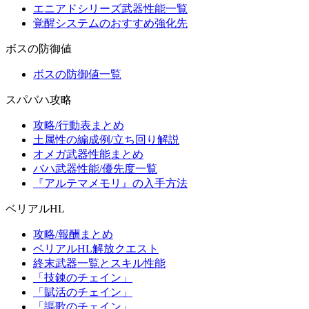
エニアドシリーズ武器性能一覧
覚醒システムのおすすめ強化先
ボスの防御値
ボスの防御値一覧
スパバハ攻略
攻略/行動表まとめ
土属性の編成例/立ち回り解説
オメガ武器性能まとめ
バハ武器性能/優先度一覧
『アルテマメモリ』の入手方法
ベリアルHL
攻略/報酬まとめ
ベリアルHL解放クエスト
終末武器一覧とスキル性能
「技錬のチェイン」
「賦活のチェイン」
「謳歌のチェイン」