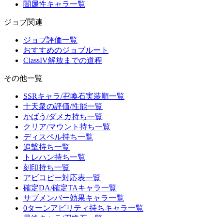
闇属性キャラ一覧
ジョブ関連
ジョブ評価一覧
おすすめのジョブルート
ClassIV解放までの道程
その他一覧
SSRキャラ/召喚石実装順一覧
十天衆の評価/性能一覧
かばう/ダメカ持ち一覧
クリア/マウント持ち一覧
ディスペル持ち一覧
追撃持ち一覧
トレハン持ち一覧
刻印持ち一覧
アビコピー対応表一覧
確定DA/確定TAキャラ一覧
サブメンバー効果キャラ一覧
0ターンアビリティ持ちキャラ一覧