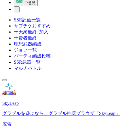
ご意見
SSR評価一覧
サプチケおすすめ
十天衆最終･加入
十賢者最終
理想武器編成
ジョブ一覧
パーティ編成投稿
SSR武器一覧
マルチバトル
SkyLeap
グラブルを遊ぶなら、グラブル推奨ブラウザ「SkyLeap」
広告