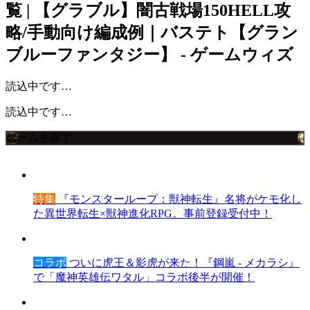
覧 | 【グラブル】闇古戦場150HELL攻
略/手動向け編成例｜バステト【グラン
ブルーファンタジー】 - ゲームウィズ
読込中です…
読込中です…
ゲームを探す
特集
『モンスターループ：獣神転生』名将がケモ化し
た異世界転生×獣神進化RPG。事前登録受付中！
コラボ
ついに虎王＆影虎が来た！『鋼嵐 - メカラシ』
で「魔神英雄伝ワタル」コラボ後半が開催！