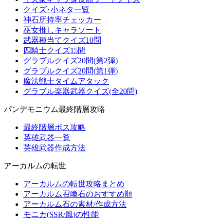
クイズ･小ネタ一覧
神石所持率チェッカー
巫女推しキャラソート
武器種当てクイズ10問
四騎士クイズ15問
グラブルクイズ20問(第2弾)
グラブルクイズ20問(第1弾)
魔法戦士タイムアタック
グラブル楽器武器クイズ(全20問)
パンデモニウム最終階層攻略
最終階層ボス攻略
英雄武器一覧
英雄武器作成方法
アーカルムの転世
アーカルムの転世攻略まとめ
アーカルム召喚石のおすすめ順
アーカルム石の素材/作成方法
モニカ(SSR/風)の性能