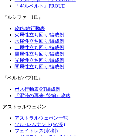
『ギルベルト』PROUD+
『ルシファーHL』
攻略/敵行動表
火属性立ち回り/編成例
水属性立ち回り/編成例
土属性立ち回り/編成例
風属性立ち回り/編成例
光属性立ち回り/編成例
闇属性立ち回り/編成例
『ベルゼバブHL』
ボス行動表/PT編成例
『混沌の再来･後編』攻略
アストラルウェポン
アストラルウェポン一覧
ソル･レムナント(火/斧)
フェイトレス(水/剣)