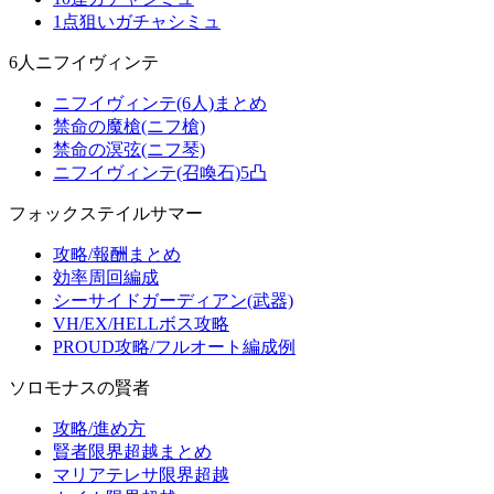
1点狙いガチャシミュ
6人ニフイヴィンテ
ニフイヴィンテ(6人)まとめ
禁命の魔槍(ニフ槍)
禁命の溟弦(ニフ琴)
ニフイヴィンテ(召喚石)5凸
フォックステイルサマー
攻略/報酬まとめ
効率周回編成
シーサイドガーディアン(武器)
VH/EX/HELLボス攻略
PROUD攻略/フルオート編成例
ソロモナスの賢者
攻略/進め方
賢者限界超越まとめ
マリアテレサ限界超越