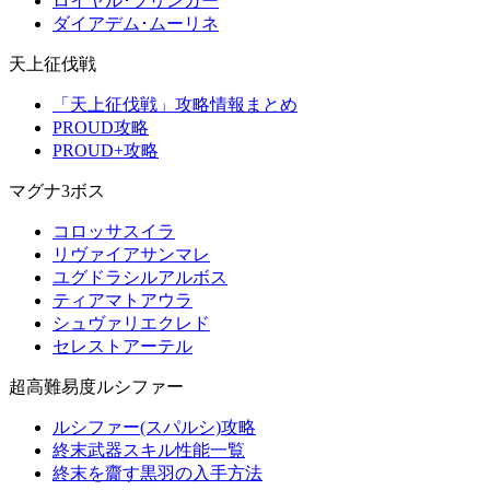
ロイヤル･ブリンガー
ダイアデム･ムーリネ
天上征伐戦
「天上征伐戦」攻略情報まとめ
PROUD攻略
PROUD+攻略
マグナ3ボス
コロッサスイラ
リヴァイアサンマレ
ユグドラシルアルボス
ティアマトアウラ
シュヴァリエクレド
セレストアーテル
超高難易度ルシファー
ルシファー(スパルシ)攻略
終末武器スキル性能一覧
終末を齎す黒羽の入手方法