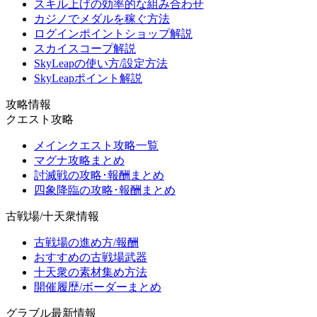
スキル上げの効率的な組み合わせ
カジノでメダルを稼ぐ方法
ログインポイントショップ解説
スカイスコープ解説
SkyLeapの使い方/設定方法
SkyLeapポイント解説
攻略情報
クエスト攻略
メインクエスト攻略一覧
マグナ攻略まとめ
討滅戦の攻略･報酬まとめ
四象降臨の攻略･報酬まとめ
古戦場/十天衆情報
古戦場の進め方/報酬
おすすめの古戦場武器
十天衆の素材集め方法
開催履歴/ボーダーまとめ
グラブル最新情報