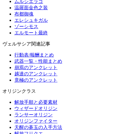
ムルシエラゴ
温羅面金色之装
布都御魂
エレシュキガル
ゾーシモス
エルモート最終
ヴェルサシア関連記事
行動表/報酬まとめ
武器一覧・性能まとめ
崩焉のアンクレット
越達のアンクレット
竟極のアンクレット
オリジンクラス
解放手順と必要素材
ウィザードオリジン
ランサーオリジン
オリジンファイター
天醒の蒼玉の入手方法
解放フリクエ