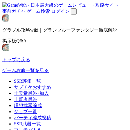
事前ガチャ
ゲーム検索
ログイン
グラブル攻略wiki｜グランブルーファンタジー徹底解説
掲示板Q&A
トップに戻る
ゲーム攻略一覧を見る
SSR評価一覧
サプチケおすすめ
十天衆最終･加入
十賢者最終
理想武器編成
ジョブ一覧
パーティ編成投稿
SSR武器一覧
マルチバトル