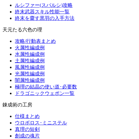
ルシファー(スパルシ)攻略
終末武器スキル性能一覧
終末を齎す黒羽の入手方法
天元たる六色の理
攻略/行動表まとめ
火属性編成例
水属性編成例
土属性編成例
風属性編成例
光属性編成例
闇属性編成例
極理の結晶の使い道･必要数
ドラゴニックウェポン一覧
錬成術の工房
仕様まとめ
ウロボロス･ミニステル
真理の短剣
創成の魂片