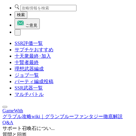
検索
ご意見
SSR評価一覧
サプチケおすすめ
十天衆最終･加入
十賢者最終
理想武器編成
ジョブ一覧
パーティ編成投稿
SSR武器一覧
マルチバトル
GameWith
グラブル攻略wiki｜グランブルーファンタジー徹底解説
Q&A
サポート召喚石につい...
質問と回答