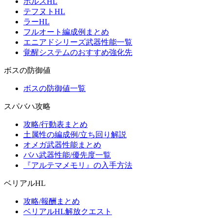
ホルスHL
テフヌトHL
ラーHL
フルオート編成例まとめ
エニアドシリーズ武器性能一覧
覚醒システムのおすすめ強化先
ボスの防御値
ボスの防御値一覧
スパバハ攻略
攻略/行動表まとめ
土属性の編成例/立ち回り解説
オメガ武器性能まとめ
バハ武器性能/優先度一覧
『アルテマメモリ』の入手方法
ベリアルHL
攻略/報酬まとめ
ベリアルHL解放クエスト