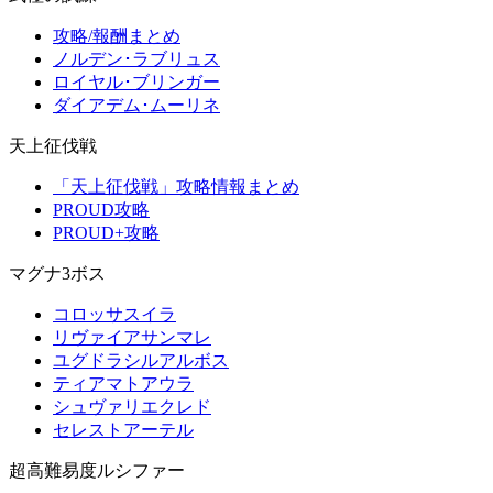
攻略/報酬まとめ
ノルデン･ラブリュス
ロイヤル･ブリンガー
ダイアデム･ムーリネ
天上征伐戦
「天上征伐戦」攻略情報まとめ
PROUD攻略
PROUD+攻略
マグナ3ボス
コロッサスイラ
リヴァイアサンマレ
ユグドラシルアルボス
ティアマトアウラ
シュヴァリエクレド
セレストアーテル
超高難易度ルシファー