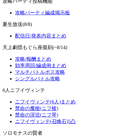
攻略パーティ投稿機能
攻略パーティ編成掲示板
夏生放送(8/8)
配信日/発表内容まとめ
天上劇団もぐら座復刻(~8/14)
攻略/報酬まとめ
効率周回/編成例まとめ
マルチバトルボス攻略
シングルバトル攻略
6人ニフイヴィンテ
ニフイヴィンテ(6人)まとめ
禁命の魔槍(ニフ槍)
禁命の溟弦(ニフ琴)
ニフイヴィンテ(召喚石)5凸
ソロモナスの賢者