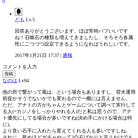
0
ども
Lv.5
回答ありがとうございます。ほぼ常時バフいいです
ね！召喚石の種類も増えてきましたし、そろそろ各属
性に二つづつ設定できるようになればうれしいです。
2017年1月21日 17:37 |
通報
コメントを入力
投稿
なのは
Lv94
他の所で繋がって風は、という場合もありますし、背水運用
前提かそうでないかでも変わるので一概には言えません。
ただ、アナトの方がちゃんとゲームについて調べて実行して
る人(=カジノをしっかりやれる人)だと私は思うので、アナ
ト優先にしてる場合が多いですね(決め手にかける場合は特
に)。
より良い石手に入れたら変えてくれる人も多いですしね。
それに、死ぬほどガチャやって3凸石ばかりと言うわけでも