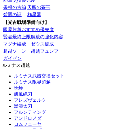
勲章交換優先度
果報の古箱
天醒の蒼玉
碧麗の証
極星器
【光古戦場準備向け】
限界超越おすすめ優先度
賢者最終上限解放の強化内容
マグナ編成
ゼウス編成
超越ソーン
超越フュンフ
ガイゼン
ルミナス超越
ルミナス武器交換セット
ルミナス限界超越
晩蝉
凱風絶刀
フレズヴェルク
黒漆太刀
フルンティング
アンドロメダ
ロムフェーヤ