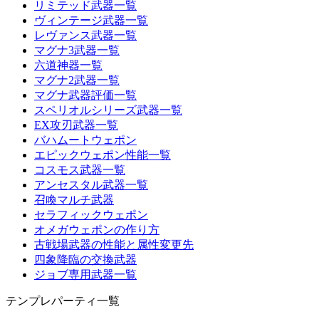
リミテッド武器一覧
ヴィンテージ武器一覧
レヴァンス武器一覧
マグナ3武器一覧
六道神器一覧
マグナ2武器一覧
マグナ武器評価一覧
スペリオルシリーズ武器一覧
EX攻刃武器一覧
バハムートウェポン
エピックウェポン性能一覧
コスモス武器一覧
アンセスタル武器一覧
召喚マルチ武器
セラフィックウェポン
オメガウェポンの作り方
古戦場武器の性能と属性変更先
四象降臨の交換武器
ジョブ専用武器一覧
テンプレパーティ一覧