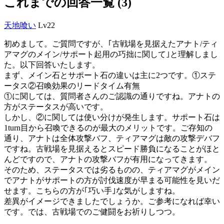
これまでの回答一覧 (3)
天地喰い
Lv22
初めまして。ご質問ですが、｢古戦場を見据えたアナト/ティ
アマグのメイン/サポート起用の巧拙に関して｣と理解しまし
た。以下回答いたします。
まず、メイン石とサポート石の違いは主に2つです。①ステ
ータス②召喚効果のリードタイム有無
①に関しては、質問者さんのご認識の通りですね。アナトの
方がステータスが高いです。
しかし、②に関しては使い分けが発生します。サポート石は
1turn目から召喚できるのが最大のメリットです。ご存知の
通り、アナトは全体攻撃バフ、ティアマグは敵の攻撃デバフ
ですね。古戦場を見据えるとスピード勝負になることがほと
んどですので、アナトの攻撃バフが有用になってきます。
そのため、ステータスでは劣るものの、ティアマグがメイン
でアナトがサポートの方が討伐速度が早まる可能性を見いだ
せます。こちらの方が｢巧い手｣な気がしますね。
差異がイメージできましたでしょうか。ご参考になれば幸い
です。では、古戦場でのご健闘をお祈りしつつ。