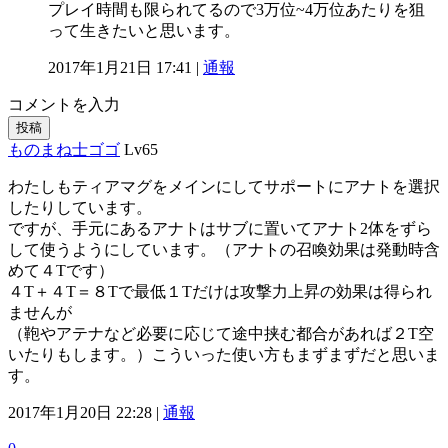
プレイ時間も限られてるので3万位~4万位あたりを狙
って生きたいと思います。
2017年1月21日 17:41 |
通報
コメントを入力
投稿
ものまね士ゴゴ
Lv65
わたしもティアマグをメインにしてサポートにアナトを選択
したりしています。
ですが、手元にあるアナトはサブに置いてアナト2体をずら
して使うようにしています。（アナトの召喚効果は発動時含
めて４Tです）
４T＋４T＝８Tで最低１Tだけは攻撃力上昇の効果は得られ
ませんが
（鞄やアテナなど必要に応じて途中挟む都合があれば２T空
いたりもします。）こういった使い方もまずまずだと思いま
す。
2017年1月20日 22:28 |
通報