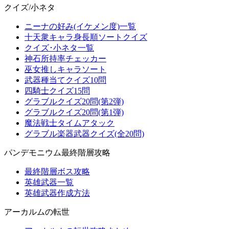
クイズ/小ネタ
ニーナの好み(イケメン度)一覧
十天衆キャラ身長順ソートクイズ
クイズ･小ネタ一覧
神石所持率チェッカー
巫女推しキャラソート
武器種当てクイズ10問
四騎士クイズ15問
グラブルクイズ20問(第2弾)
グラブルクイズ20問(第1弾)
魔法戦士タイムアタック
グラブル楽器武器クイズ(全20問)
パンデモニウム最終階層攻略
最終階層ボス攻略
英雄武器一覧
英雄武器作成方法
アーカルムの転世