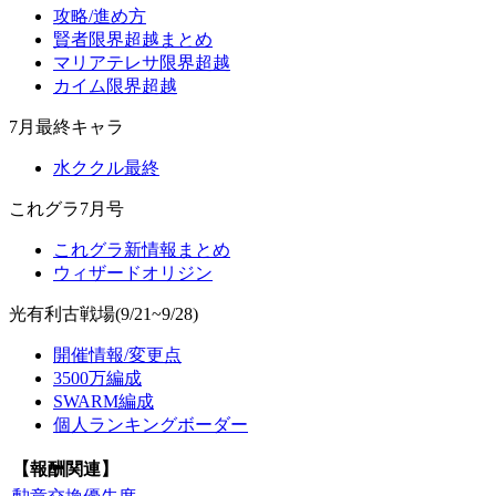
攻略/進め方
賢者限界超越まとめ
マリアテレサ限界超越
カイム限界超越
7月最終キャラ
水ククル最終
これグラ7月号
これグラ新情報まとめ
ウィザードオリジン
光有利古戦場(9/21~9/28)
開催情報/変更点
3500万編成
SWARM編成
個人ランキングボーダー
【報酬関連】