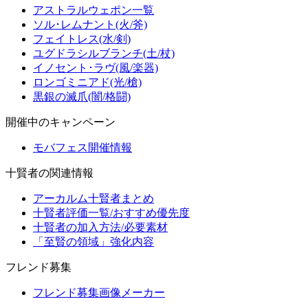
アストラルウェポン一覧
ソル･レムナント(火/斧)
フェイトレス(水/剣)
ユグドラシルブランチ(土/杖)
イノセント･ラヴ(風/楽器)
ロンゴミニアド(光/槍)
黒銀の滅爪(闇/格闘)
開催中のキャンペーン
モバフェス開催情報
十賢者の関連情報
アーカルム十賢者まとめ
十賢者評価一覧/おすすめ優先度
十賢者の加入方法/必要素材
「至賢の領域」強化内容
フレンド募集
フレンド募集画像メーカー