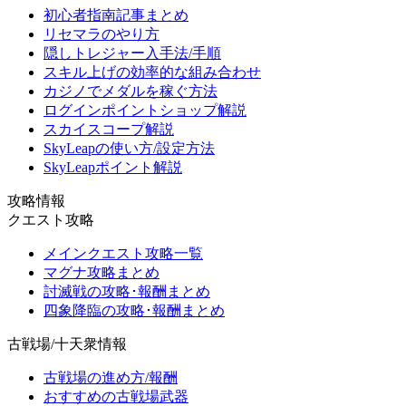
初心者指南記事まとめ
リセマラのやり方
隠しトレジャー入手法/手順
スキル上げの効率的な組み合わせ
カジノでメダルを稼ぐ方法
ログインポイントショップ解説
スカイスコープ解説
SkyLeapの使い方/設定方法
SkyLeapポイント解説
攻略情報
クエスト攻略
メインクエスト攻略一覧
マグナ攻略まとめ
討滅戦の攻略･報酬まとめ
四象降臨の攻略･報酬まとめ
古戦場/十天衆情報
古戦場の進め方/報酬
おすすめの古戦場武器