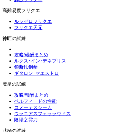
高難易度フリクエ
ルシゼロフリクエ
フリクエ天元
神匠の試練
攻略/報酬まとめ
ルクス･イン･デネブリス
鎖断鉄鋼拳
ギタロン･マエストロ
魔星の試練
攻略/報酬まとめ
ペルフィードの性能
コメーテスシーカ
ウラニアスフェララヴドス
陰陽之霊刀
武極の試練