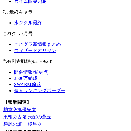
カイム限界超越
7月最終キャラ
水ククル最終
これグラ7月号
これグラ新情報まとめ
ウィザードオリジン
光有利古戦場(9/21~9/28)
開催情報/変更点
3500万編成
SWARM編成
個人ランキングボーダー
【報酬関連】
勲章交換優先度
果報の古箱
天醒の蒼玉
碧麗の証
極星器