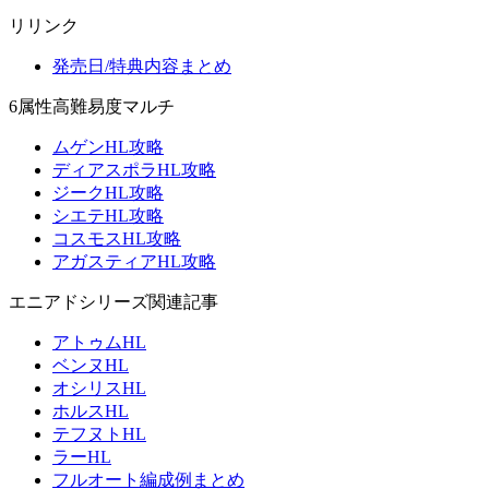
リリンク
発売日/特典内容まとめ
6属性高難易度マルチ
ムゲンHL攻略
ディアスポラHL攻略
ジークHL攻略
シエテHL攻略
コスモスHL攻略
アガスティアHL攻略
エニアドシリーズ関連記事
アトゥムHL
ベンヌHL
オシリスHL
ホルスHL
テフヌトHL
ラーHL
フルオート編成例まとめ