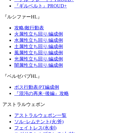
『ギルベルト』PROUD+
『ルシファーHL』
攻略/敵行動表
火属性立ち回り/編成例
水属性立ち回り/編成例
土属性立ち回り/編成例
風属性立ち回り/編成例
光属性立ち回り/編成例
闇属性立ち回り/編成例
『ベルゼバブHL』
ボス行動表/PT編成例
『混沌の再来･後編』攻略
アストラルウェポン
アストラルウェポン一覧
ソル･レムナント(火/斧)
フェイトレス(水/剣)