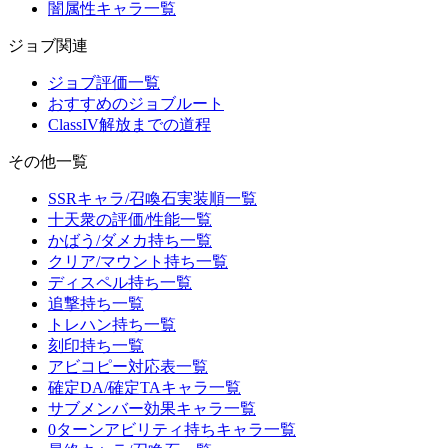
闇属性キャラ一覧
ジョブ関連
ジョブ評価一覧
おすすめのジョブルート
ClassIV解放までの道程
その他一覧
SSRキャラ/召喚石実装順一覧
十天衆の評価/性能一覧
かばう/ダメカ持ち一覧
クリア/マウント持ち一覧
ディスペル持ち一覧
追撃持ち一覧
トレハン持ち一覧
刻印持ち一覧
アビコピー対応表一覧
確定DA/確定TAキャラ一覧
サブメンバー効果キャラ一覧
0ターンアビリティ持ちキャラ一覧