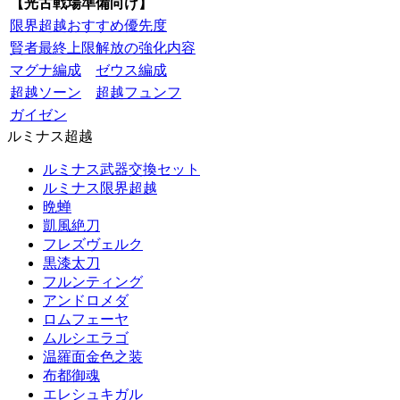
【光古戦場準備向け】
限界超越おすすめ優先度
賢者最終上限解放の強化内容
マグナ編成
ゼウス編成
超越ソーン
超越フュンフ
ガイゼン
ルミナス超越
ルミナス武器交換セット
ルミナス限界超越
晩蝉
凱風絶刀
フレズヴェルク
黒漆太刀
フルンティング
アンドロメダ
ロムフェーヤ
ムルシエラゴ
温羅面金色之装
布都御魂
エレシュキガル