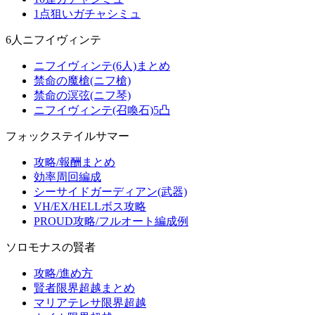
1点狙いガチャシミュ
6人ニフイヴィンテ
ニフイヴィンテ(6人)まとめ
禁命の魔槍(ニフ槍)
禁命の溟弦(ニフ琴)
ニフイヴィンテ(召喚石)5凸
フォックステイルサマー
攻略/報酬まとめ
効率周回編成
シーサイドガーディアン(武器)
VH/EX/HELLボス攻略
PROUD攻略/フルオート編成例
ソロモナスの賢者
攻略/進め方
賢者限界超越まとめ
マリアテレサ限界超越