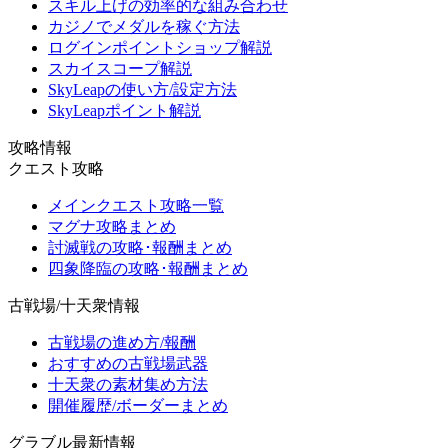
スキル上げの効率的な組み合わせ
カジノでメダルを稼ぐ方法
ログインポイントショップ解説
スカイスコープ解説
SkyLeapの使い方/設定方法
SkyLeapポイント解説
攻略情報
クエスト攻略
メインクエスト攻略一覧
マグナ攻略まとめ
討滅戦の攻略･報酬まとめ
四象降臨の攻略･報酬まとめ
古戦場/十天衆情報
古戦場の進め方/報酬
おすすめの古戦場武器
十天衆の素材集め方法
開催履歴/ボーダーまとめ
グラブル最新情報