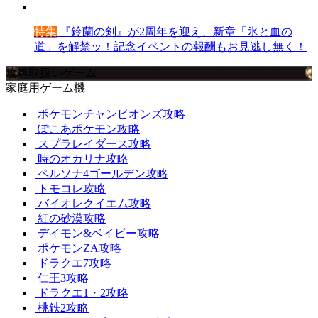
特集
『鈴蘭の剣』が2周年を迎え、新章「氷と血の
道」を解禁ッ！記念イベントの報酬もお見逃し無く！
攻略取扱いゲーム
家庭用ゲーム機
ポケモンチャンピオンズ攻略
ぽこあポケモン攻略
スプラレイダース攻略
時のオカリナ攻略
ペルソナ4ゴールデン攻略
トモコレ攻略
バイオレクイエム攻略
紅の砂漠攻略
デイモン&ベイビー攻略
ポケモンZA攻略
ドラクエ7攻略
仁王3攻略
ドラクエ1・2攻略
桃鉄2攻略