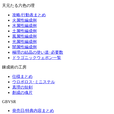
天元たる六色の理
攻略/行動表まとめ
火属性編成例
水属性編成例
土属性編成例
風属性編成例
光属性編成例
闇属性編成例
極理の結晶の使い道･必要数
ドラゴニックウェポン一覧
錬成術の工房
仕様まとめ
ウロボロス･ミニステル
真理の短剣
創成の魂片
GBVSR
発売日/特典内容まとめ