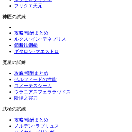
フリクエ天元
神匠の試練
攻略/報酬まとめ
ルクス･イン･デネブリス
鎖断鉄鋼拳
ギタロン･マエストロ
魔星の試練
攻略/報酬まとめ
ペルフィードの性能
コメーテスシーカ
ウラニアスフェララヴドス
陰陽之霊刀
武極の試練
攻略/報酬まとめ
ノルデン･ラブリュス