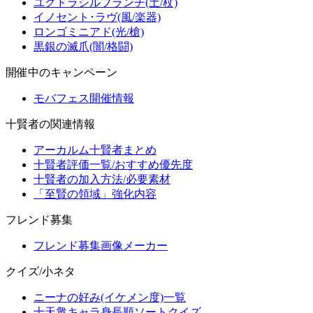
ユグドラシルブランチ(土/杖)
イノセント･ラヴ(風/楽器)
ロンゴミニアド(光/槍)
黒銀の滅爪(闇/格闘)
開催中のキャンペーン
モバフェス開催情報
十賢者の関連情報
アーカルム十賢者まとめ
十賢者評価一覧/おすすめ優先度
十賢者の加入方法/必要素材
「至賢の領域」強化内容
フレンド募集
フレンド募集画像メーカー
クイズ/小ネタ
ニーナの好み(イケメン度)一覧
十天衆キャラ身長順ソートクイズ