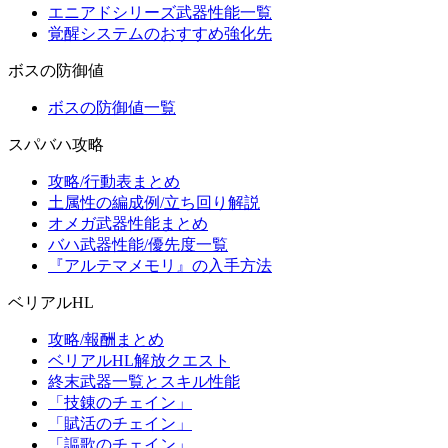
エニアドシリーズ武器性能一覧
覚醒システムのおすすめ強化先
ボスの防御値
ボスの防御値一覧
スパバハ攻略
攻略/行動表まとめ
土属性の編成例/立ち回り解説
オメガ武器性能まとめ
バハ武器性能/優先度一覧
『アルテマメモリ』の入手方法
ベリアルHL
攻略/報酬まとめ
ベリアルHL解放クエスト
終末武器一覧とスキル性能
「技錬のチェイン」
「賦活のチェイン」
「謳歌のチェイン」