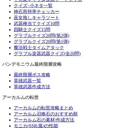
クイズ･小ネタ一覧
神石所持率チェッカー
巫女推しキャラソート
武器種当てクイズ10問
四騎士クイズ15問
グラブルクイズ20問(第2弾)
グラブルクイズ20問(第1弾)
魔法戦士タイムアタック
グラブル楽器武器クイズ(全20問)
パンデモニウム最終階層攻略
最終階層ボス攻略
英雄武器一覧
英雄武器作成方法
アーカルムの転世
アーカルムの転世攻略まとめ
アーカルム召喚石のおすすめ順
アーカルム石の素材/作成方法
モニカ(SSR/風)の性能