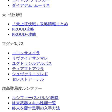
ロイヤル･ブリンガー
ダイアデム･ムーリネ
天上征伐戦
「天上征伐戦」攻略情報まとめ
PROUD攻略
PROUD+攻略
マグナ3ボス
コロッサスイラ
リヴァイアサンマレ
ユグドラシルアルボス
ティアマトアウラ
シュヴァリエクレド
セレストアーテル
超高難易度ルシファー
ルシファー(スパルシ)攻略
終末武器スキル性能一覧
終末を齎す黒羽の入手方法