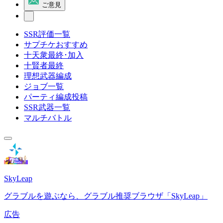
ご意見
SSR評価一覧
サプチケおすすめ
十天衆最終･加入
十賢者最終
理想武器編成
ジョブ一覧
パーティ編成投稿
SSR武器一覧
マルチバトル
SkyLeap
グラブルを遊ぶなら、グラブル推奨ブラウザ「SkyLeap」
広告