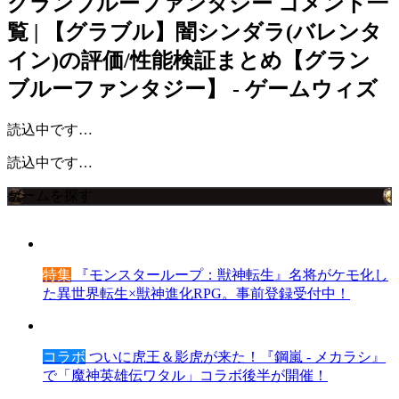
グランブルーファンタジー
コメント一
覧 | 【グラブル】闇シンダラ(バレンタ
イン)の評価/性能検証まとめ【グラン
ブルーファンタジー】 - ゲームウィズ
読込中です…
読込中です…
ゲームを探す
特集
『モンスターループ：獣神転生』名将がケモ化し
た異世界転生×獣神進化RPG。事前登録受付中！
コラボ
ついに虎王＆影虎が来た！『鋼嵐 - メカラシ』
で「魔神英雄伝ワタル」コラボ後半が開催！