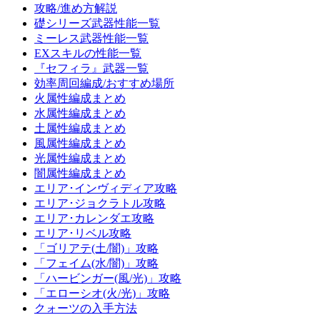
攻略/進め方解説
礎シリーズ武器性能一覧
ミーレス武器性能一覧
EXスキルの性能一覧
『セフィラ』武器一覧
効率周回編成/おすすめ場所
火属性編成まとめ
水属性編成まとめ
土属性編成まとめ
風属性編成まとめ
光属性編成まとめ
闇属性編成まとめ
エリア･インヴィディア攻略
エリア･ジョクラトル攻略
エリア･カレンダエ攻略
エリア･リベル攻略
「ゴリアテ(土/闇)」攻略
「フェイム(水/闇)」攻略
「ハービンガー(風/光)」攻略
「エローシオ(火/光)」攻略
クォーツの入手方法