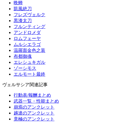
晩蝉
凱風絶刀
フレズヴェルク
黒漆太刀
フルンティング
アンドロメダ
ロムフェーヤ
ムルシエラゴ
温羅面金色之装
布都御魂
エレシュキガル
ゾーシモス
エルモート最終
ヴェルサシア関連記事
行動表/報酬まとめ
武器一覧・性能まとめ
崩焉のアンクレット
越達のアンクレット
竟極のアンクレット