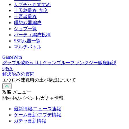
サプチケおすすめ
十天衆最終･加入
十賢者最終
理想武器編成
ジョブ一覧
パーティ編成投稿
SSR武器一覧
マルチバトル
GameWith
グラブル攻略wiki｜グランブルーファンタジー徹底解説
Q&A
解決済みの質問
エウロペ連戦時の土パ構成について
攻略 メニュー
開催中のイベント/ガチャ情報
最新情報/ニュース速報
ゲーム更新/アプデ情報
ガチャ更新情報