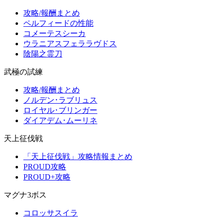
攻略/報酬まとめ
ペルフィードの性能
コメーテスシーカ
ウラニアスフェララヴドス
陰陽之霊刀
武極の試練
攻略/報酬まとめ
ノルデン･ラブリュス
ロイヤル･ブリンガー
ダイアデム･ムーリネ
天上征伐戦
「天上征伐戦」攻略情報まとめ
PROUD攻略
PROUD+攻略
マグナ3ボス
コロッサスイラ