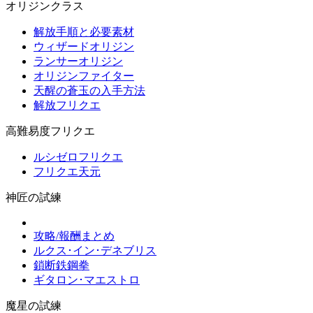
オリジンクラス
解放手順と必要素材
ウィザードオリジン
ランサーオリジン
オリジンファイター
天醒の蒼玉の入手方法
解放フリクエ
高難易度フリクエ
ルシゼロフリクエ
フリクエ天元
神匠の試練
攻略/報酬まとめ
ルクス･イン･デネブリス
鎖断鉄鋼拳
ギタロン･マエストロ
魔星の試練