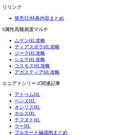
リリンク
発売日/特典内容まとめ
6属性高難易度マルチ
ムゲンHL攻略
ディアスポラHL攻略
ジークHL攻略
シエテHL攻略
コスモスHL攻略
アガスティアHL攻略
エニアドシリーズ関連記事
アトゥムHL
ベンヌHL
オシリスHL
ホルスHL
テフヌトHL
ラーHL
フルオート編成例まとめ