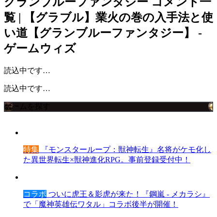
グランブルーファンタジー
コメント一
覧 | 【グラブル】業火の巻の入手法と使
い道【グランブルーファンタジー】 -
ゲームウィズ
読込中です…
読込中です…
ゲームを探す
特集
『モンスターループ：獣神転生』名将がケモ化し
た異世界転生×獣神進化RPG。事前登録受付中！
コラボ
ついに虎王＆影虎が来た！『鋼嵐 - メカラシ』
で「魔神英雄伝ワタル」コラボ後半が開催！