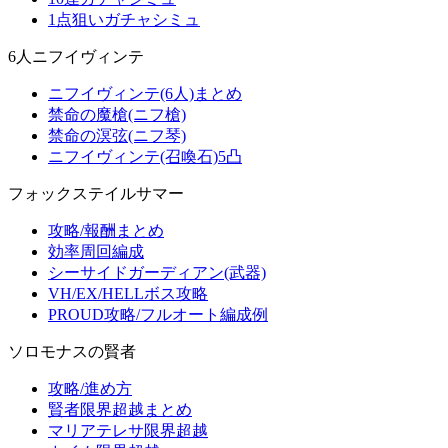
1点狙いガチャシミュ
6人ニフイヴィンテ
ニフイヴィンテ(6人)まとめ
禁命の魔槍(ニフ槍)
禁命の溟弦(ニフ琴)
ニフイヴィンテ(召喚石)5凸
フォックステイルサマー
攻略/報酬まとめ
効率周回編成
シーサイドガーディアン(武器)
VH/EX/HELLボス攻略
PROUD攻略/フルオート編成例
ソロモナスの賢者
攻略/進め方
賢者限界超越まとめ
マリアテレサ限界超越