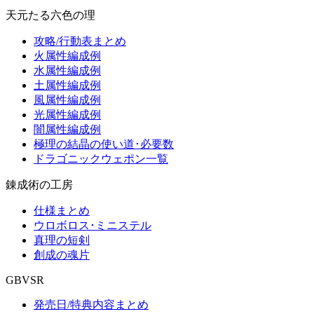
天元たる六色の理
攻略/行動表まとめ
火属性編成例
水属性編成例
土属性編成例
風属性編成例
光属性編成例
闇属性編成例
極理の結晶の使い道･必要数
ドラゴニックウェポン一覧
錬成術の工房
仕様まとめ
ウロボロス･ミニステル
真理の短剣
創成の魂片
GBVSR
発売日/特典内容まとめ