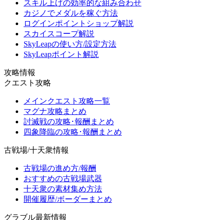
スキル上げの効率的な組み合わせ
カジノでメダルを稼ぐ方法
ログインポイントショップ解説
スカイスコープ解説
SkyLeapの使い方/設定方法
SkyLeapポイント解説
攻略情報
クエスト攻略
メインクエスト攻略一覧
マグナ攻略まとめ
討滅戦の攻略･報酬まとめ
四象降臨の攻略･報酬まとめ
古戦場/十天衆情報
古戦場の進め方/報酬
おすすめの古戦場武器
十天衆の素材集め方法
開催履歴/ボーダーまとめ
グラブル最新情報