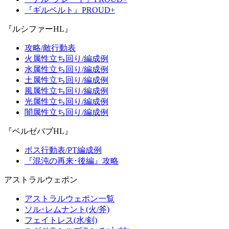
『ギルベルト』PROUD+
『ルシファーHL』
攻略/敵行動表
火属性立ち回り/編成例
水属性立ち回り/編成例
土属性立ち回り/編成例
風属性立ち回り/編成例
光属性立ち回り/編成例
闇属性立ち回り/編成例
『ベルゼバブHL』
ボス行動表/PT編成例
『混沌の再来･後編』攻略
アストラルウェポン
アストラルウェポン一覧
ソル･レムナント(火/斧)
フェイトレス(水/剣)