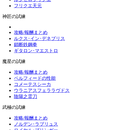
フリクエ天元
神匠の試練
攻略/報酬まとめ
ルクス･イン･デネブリス
鎖断鉄鋼拳
ギタロン･マエストロ
魔星の試練
攻略/報酬まとめ
ペルフィードの性能
コメーテスシーカ
ウラニアスフェララヴドス
陰陽之霊刀
武極の試練
攻略/報酬まとめ
ノルデン･ラブリュス