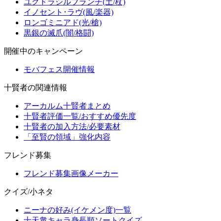
ユグドラシルブランチ(土/杖)
イノセント･ラヴ(風/楽器)
ロンゴミニアド(光/槍)
黒銀の滅爪(闇/格闘)
開催中のキャンペーン
モバフェス開催情報
十賢者の関連情報
アーカルム十賢者まとめ
十賢者評価一覧/おすすめ優先度
十賢者の加入方法/必要素材
「至賢の領域」強化内容
フレンド募集
フレンド募集画像メーカー
クイズ/小ネタ
ニーナの好み(イケメン度)一覧
十天衆キャラ身長順ソートクイズ