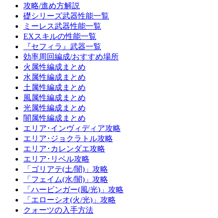
攻略/進め方解説
礎シリーズ武器性能一覧
ミーレス武器性能一覧
EXスキルの性能一覧
『セフィラ』武器一覧
効率周回編成/おすすめ場所
火属性編成まとめ
水属性編成まとめ
土属性編成まとめ
風属性編成まとめ
光属性編成まとめ
闇属性編成まとめ
エリア･インヴィディア攻略
エリア･ジョクラトル攻略
エリア･カレンダエ攻略
エリア･リベル攻略
「ゴリアテ(土/闇)」攻略
「フェイム(水/闇)」攻略
「ハービンガー(風/光)」攻略
「エローシオ(火/光)」攻略
クォーツの入手方法