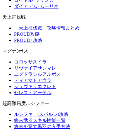
ロイヤル･ブリンガー
ダイアデム･ムーリネ
天上征伐戦
「天上征伐戦」攻略情報まとめ
PROUD攻略
PROUD+攻略
マグナ3ボス
コロッサスイラ
リヴァイアサンマレ
ユグドラシルアルボス
ティアマトアウラ
シュヴァリエクレド
セレストアーテル
超高難易度ルシファー
ルシファー(スパルシ)攻略
終末武器スキル性能一覧
終末を齎す黒羽の入手方法