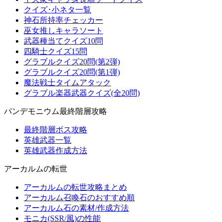
クイズ･小ネタ一覧
神石所持率チェッカー
巫女推しキャラソート
武器種当てクイズ10問
四騎士クイズ15問
グラブルクイズ20問(第2弾)
グラブルクイズ20問(第1弾)
魔法戦士タイムアタック
グラブル楽器武器クイズ(全20問)
パンデモニウム最終階層攻略
最終階層ボス攻略
英雄武器一覧
英雄武器作成方法
アーカルムの転世
アーカルムの転世攻略まとめ
アーカルム召喚石のおすすめ順
アーカルム石の素材/作成方法
モニカ(SSR/風)の性能