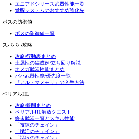
エニアドシリーズ武器性能一覧
覚醒システムのおすすめ強化先
ボスの防御値
ボスの防御値一覧
スパバハ攻略
攻略/行動表まとめ
土属性の編成例/立ち回り解説
オメガ武器性能まとめ
バハ武器性能/優先度一覧
『アルテマメモリ』の入手方法
ベリアルHL
攻略/報酬まとめ
ベリアルHL解放クエスト
終末武器一覧とスキル性能
「技錬のチェイン」
「賦活のチェイン」
「謳歌のチェイン」