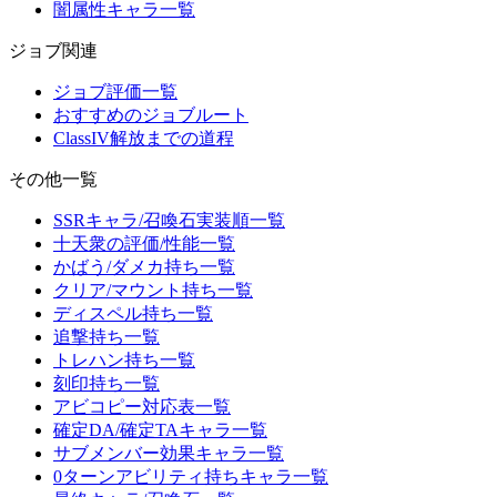
闇属性キャラ一覧
ジョブ関連
ジョブ評価一覧
おすすめのジョブルート
ClassIV解放までの道程
その他一覧
SSRキャラ/召喚石実装順一覧
十天衆の評価/性能一覧
かばう/ダメカ持ち一覧
クリア/マウント持ち一覧
ディスペル持ち一覧
追撃持ち一覧
トレハン持ち一覧
刻印持ち一覧
アビコピー対応表一覧
確定DA/確定TAキャラ一覧
サブメンバー効果キャラ一覧
0ターンアビリティ持ちキャラ一覧