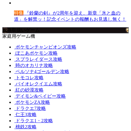
特集
『鈴蘭の剣』が2周年を迎え、新章「氷と血の
道」を解禁ッ！記念イベントの報酬もお見逃し無く！
攻略取扱いゲーム
家庭用ゲーム機
ポケモンチャンピオンズ攻略
ぽこあポケモン攻略
スプラレイダース攻略
時のオカリナ攻略
ペルソナ4ゴールデン攻略
トモコレ攻略
バイオレクイエム攻略
紅の砂漠攻略
デイモン&ベイビー攻略
ポケモンZA攻略
ドラクエ7攻略
仁王3攻略
ドラクエ1・2攻略
桃鉄2攻略