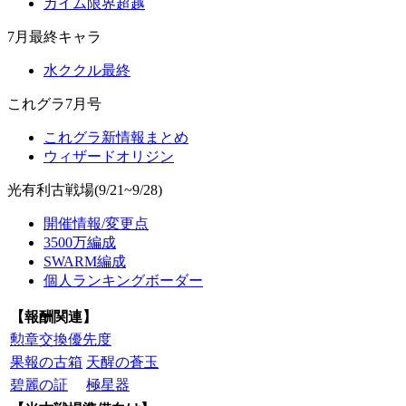
カイム限界超越
7月最終キャラ
水ククル最終
これグラ7月号
これグラ新情報まとめ
ウィザードオリジン
光有利古戦場(9/21~9/28)
開催情報/変更点
3500万編成
SWARM編成
個人ランキングボーダー
【報酬関連】
勲章交換優先度
果報の古箱
天醒の蒼玉
碧麗の証
極星器