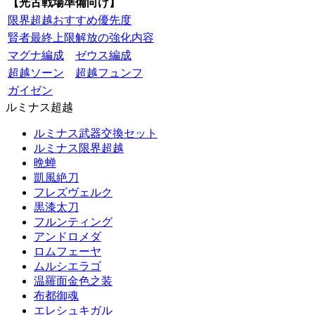
【光古戦場準備向け】
限界超越おすすめ優先度
賢者最終上限解放の強化内容
マグナ編成
ゼウス編成
超越ソーン
超越フュンフ
ガイゼン
ルミナス超越
ルミナス武器交換セット
ルミナス限界超越
晩蝉
凱風絶刀
フレズヴェルク
黒漆太刀
フルンティング
アンドロメダ
ロムフェーヤ
ムルシエラゴ
温羅面金色之装
布都御魂
エレシュキガル