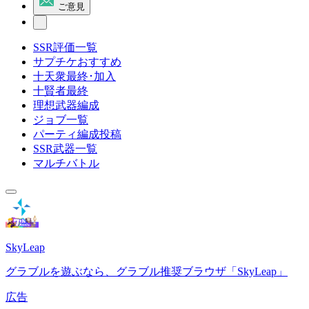
ご意見
SSR評価一覧
サプチケおすすめ
十天衆最終･加入
十賢者最終
理想武器編成
ジョブ一覧
パーティ編成投稿
SSR武器一覧
マルチバトル
SkyLeap
グラブルを遊ぶなら、グラブル推奨ブラウザ「SkyLeap」
広告