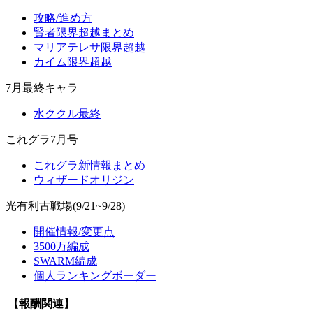
攻略/進め方
賢者限界超越まとめ
マリアテレサ限界超越
カイム限界超越
7月最終キャラ
水ククル最終
これグラ7月号
これグラ新情報まとめ
ウィザードオリジン
光有利古戦場(9/21~9/28)
開催情報/変更点
3500万編成
SWARM編成
個人ランキングボーダー
【報酬関連】