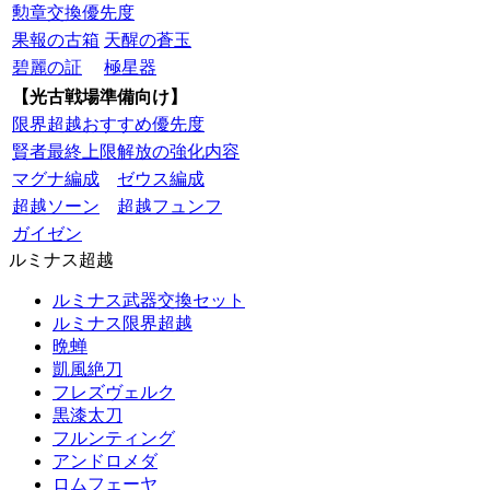
勲章交換優先度
果報の古箱
天醒の蒼玉
碧麗の証
極星器
【光古戦場準備向け】
限界超越おすすめ優先度
賢者最終上限解放の強化内容
マグナ編成
ゼウス編成
超越ソーン
超越フュンフ
ガイゼン
ルミナス超越
ルミナス武器交換セット
ルミナス限界超越
晩蝉
凱風絶刀
フレズヴェルク
黒漆太刀
フルンティング
アンドロメダ
ロムフェーヤ