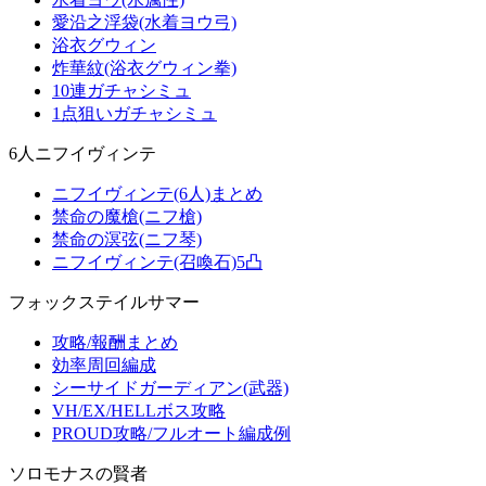
愛沿之浮袋(水着ヨウ弓)
浴衣グウィン
炸華紋(浴衣グウィン拳)
10連ガチャシミュ
1点狙いガチャシミュ
6人ニフイヴィンテ
ニフイヴィンテ(6人)まとめ
禁命の魔槍(ニフ槍)
禁命の溟弦(ニフ琴)
ニフイヴィンテ(召喚石)5凸
フォックステイルサマー
攻略/報酬まとめ
効率周回編成
シーサイドガーディアン(武器)
VH/EX/HELLボス攻略
PROUD攻略/フルオート編成例
ソロモナスの賢者