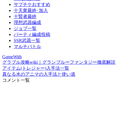
サプチケおすすめ
十天衆最終･加入
十賢者最終
理想武器編成
ジョブ一覧
パーティ編成投稿
SSR武器一覧
マルチバトル
GameWith
グラブル攻略wiki｜グランブルーファンタジー徹底解説
アイテム(トレジャー)入手法一覧
真なる水のアニマの入手法と使い道
コメント一覧