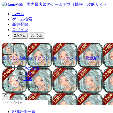
ホーム
ゲーム検索
新規登録
ログイン
2カラム
3カラム
グラブル攻略wiki｜グランブルーファンタジー徹底解説
他の攻略
コミュ
速報
掲示板
SSR評価一覧