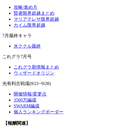
攻略/進め方
賢者限界超越まとめ
マリアテレサ限界超越
カイム限界超越
7月最終キャラ
水ククル最終
これグラ7月号
これグラ新情報まとめ
ウィザードオリジン
光有利古戦場(9/21~9/28)
開催情報/変更点
3500万編成
SWARM編成
個人ランキングボーダー
【報酬関連】