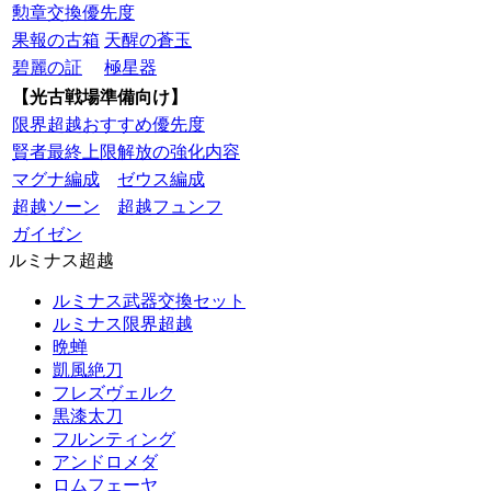
勲章交換優先度
果報の古箱
天醒の蒼玉
碧麗の証
極星器
【光古戦場準備向け】
限界超越おすすめ優先度
賢者最終上限解放の強化内容
マグナ編成
ゼウス編成
超越ソーン
超越フュンフ
ガイゼン
ルミナス超越
ルミナス武器交換セット
ルミナス限界超越
晩蝉
凱風絶刀
フレズヴェルク
黒漆太刀
フルンティング
アンドロメダ
ロムフェーヤ