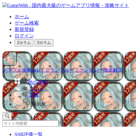
ホーム
ゲーム検索
新規登録
ログイン
2カラム
3カラム
グラブル攻略wiki｜グランブルーファンタジー徹底解説
他の攻略
コミュ
速報
掲示板
SSR評価一覧