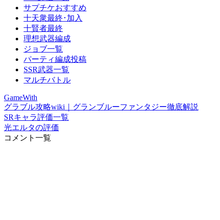
サプチケおすすめ
十天衆最終･加入
十賢者最終
理想武器編成
ジョブ一覧
パーティ編成投稿
SSR武器一覧
マルチバトル
GameWith
グラブル攻略wiki｜グランブルーファンタジー徹底解説
SRキャラ評価一覧
光エルタの評価
コメント一覧