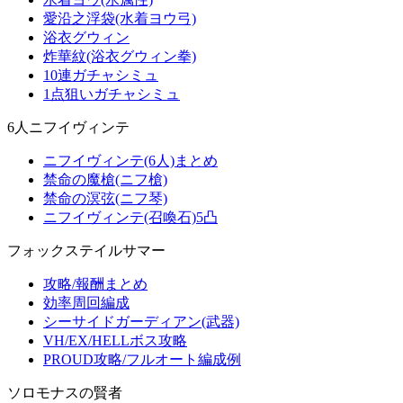
愛沿之浮袋(水着ヨウ弓)
浴衣グウィン
炸華紋(浴衣グウィン拳)
10連ガチャシミュ
1点狙いガチャシミュ
6人ニフイヴィンテ
ニフイヴィンテ(6人)まとめ
禁命の魔槍(ニフ槍)
禁命の溟弦(ニフ琴)
ニフイヴィンテ(召喚石)5凸
フォックステイルサマー
攻略/報酬まとめ
効率周回編成
シーサイドガーディアン(武器)
VH/EX/HELLボス攻略
PROUD攻略/フルオート編成例
ソロモナスの賢者