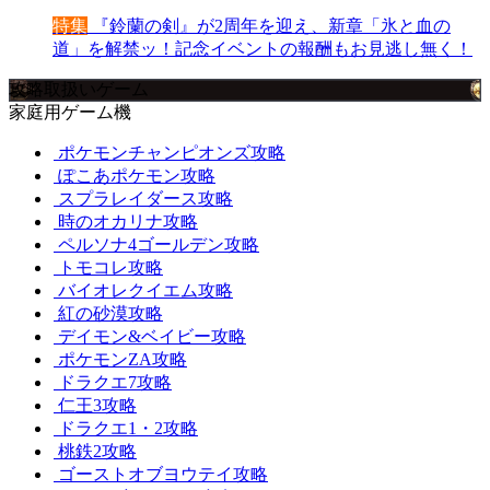
特集
『鈴蘭の剣』が2周年を迎え、新章「氷と血の
道」を解禁ッ！記念イベントの報酬もお見逃し無く！
攻略取扱いゲーム
家庭用ゲーム機
ポケモンチャンピオンズ攻略
ぽこあポケモン攻略
スプラレイダース攻略
時のオカリナ攻略
ペルソナ4ゴールデン攻略
トモコレ攻略
バイオレクイエム攻略
紅の砂漠攻略
デイモン&ベイビー攻略
ポケモンZA攻略
ドラクエ7攻略
仁王3攻略
ドラクエ1・2攻略
桃鉄2攻略
ゴーストオブヨウテイ攻略