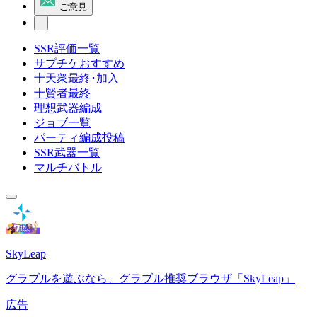
ご意見
SSR評価一覧
サプチケおすすめ
十天衆最終･加入
十賢者最終
理想武器編成
ジョブ一覧
パーティ編成投稿
SSR武器一覧
マルチバトル
SkyLeap
グラブルを遊ぶなら、グラブル推奨ブラウザ「SkyLeap」
広告