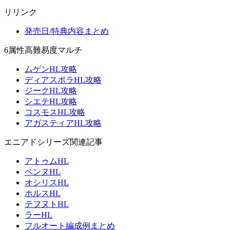
リリンク
発売日/特典内容まとめ
6属性高難易度マルチ
ムゲンHL攻略
ディアスポラHL攻略
ジークHL攻略
シエテHL攻略
コスモスHL攻略
アガスティアHL攻略
エニアドシリーズ関連記事
アトゥムHL
ベンヌHL
オシリスHL
ホルスHL
テフヌトHL
ラーHL
フルオート編成例まとめ