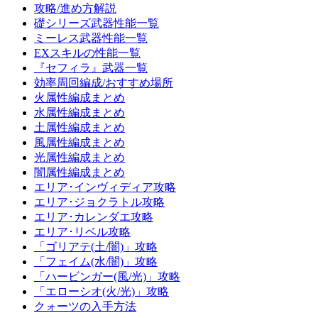
攻略/進め方解説
礎シリーズ武器性能一覧
ミーレス武器性能一覧
EXスキルの性能一覧
『セフィラ』武器一覧
効率周回編成/おすすめ場所
火属性編成まとめ
水属性編成まとめ
土属性編成まとめ
風属性編成まとめ
光属性編成まとめ
闇属性編成まとめ
エリア･インヴィディア攻略
エリア･ジョクラトル攻略
エリア･カレンダエ攻略
エリア･リベル攻略
「ゴリアテ(土/闇)」攻略
「フェイム(水/闇)」攻略
「ハービンガー(風/光)」攻略
「エローシオ(火/光)」攻略
クォーツの入手方法