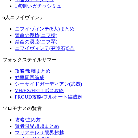
1点狙いガチャシミュ
6人ニフイヴィンテ
ニフイヴィンテ(6人)まとめ
禁命の魔槍(ニフ槍)
禁命の溟弦(ニフ琴)
ニフイヴィンテ(召喚石)5凸
フォックステイルサマー
攻略/報酬まとめ
効率周回編成
シーサイドガーディアン(武器)
VH/EX/HELLボス攻略
PROUD攻略/フルオート編成例
ソロモナスの賢者
攻略/進め方
賢者限界超越まとめ
マリアテレサ限界超越