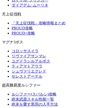
ロイヤル･ブリンガー
ダイアデム･ムーリネ
天上征伐戦
「天上征伐戦」攻略情報まとめ
PROUD攻略
PROUD+攻略
マグナ3ボス
コロッサスイラ
リヴァイアサンマレ
ユグドラシルアルボス
ティアマトアウラ
シュヴァリエクレド
セレストアーテル
超高難易度ルシファー
ルシファー(スパルシ)攻略
終末武器スキル性能一覧
終末を齎す黒羽の入手方法