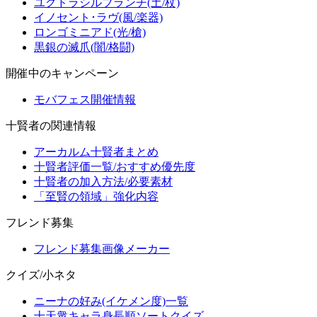
ユグドラシルブランチ(土/杖)
イノセント･ラヴ(風/楽器)
ロンゴミニアド(光/槍)
黒銀の滅爪(闇/格闘)
開催中のキャンペーン
モバフェス開催情報
十賢者の関連情報
アーカルム十賢者まとめ
十賢者評価一覧/おすすめ優先度
十賢者の加入方法/必要素材
「至賢の領域」強化内容
フレンド募集
フレンド募集画像メーカー
クイズ/小ネタ
ニーナの好み(イケメン度)一覧
十天衆キャラ身長順ソートクイズ