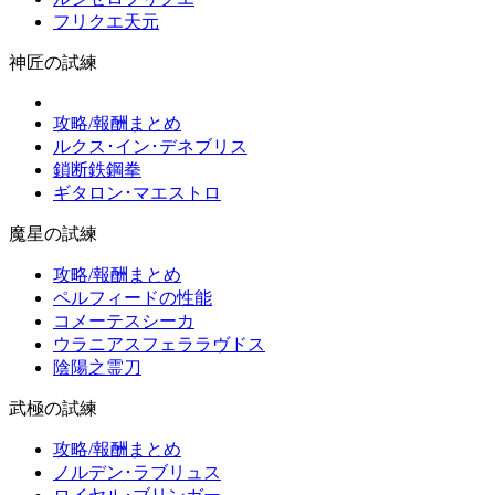
フリクエ天元
神匠の試練
攻略/報酬まとめ
ルクス･イン･デネブリス
鎖断鉄鋼拳
ギタロン･マエストロ
魔星の試練
攻略/報酬まとめ
ペルフィードの性能
コメーテスシーカ
ウラニアスフェララヴドス
陰陽之霊刀
武極の試練
攻略/報酬まとめ
ノルデン･ラブリュス