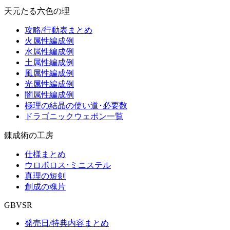
天元たる六色の理
攻略/行動表まとめ
火属性編成例
水属性編成例
土属性編成例
風属性編成例
光属性編成例
闇属性編成例
極理の結晶の使い道･必要数
ドラゴニックウェポン一覧
錬成術の工房
仕様まとめ
ウロボロス･ミニステル
真理の短剣
創成の魂片
GBVSR
発売日/特典内容まとめ