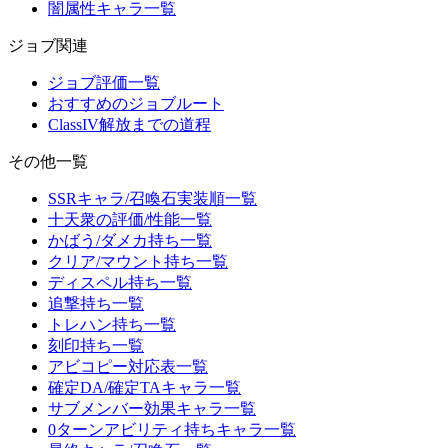
闇属性キャラ一覧
ジョブ関連
ジョブ評価一覧
おすすめのジョブルート
ClassIV解放までの道程
その他一覧
SSRキャラ/召喚石実装順一覧
十天衆の評価/性能一覧
かばう/ダメカ持ち一覧
クリア/マウント持ち一覧
ディスペル持ち一覧
追撃持ち一覧
トレハン持ち一覧
刻印持ち一覧
アビコピー対応表一覧
確定DA/確定TAキャラ一覧
サブメンバー効果キャラ一覧
0ターンアビリティ持ちキャラ一覧