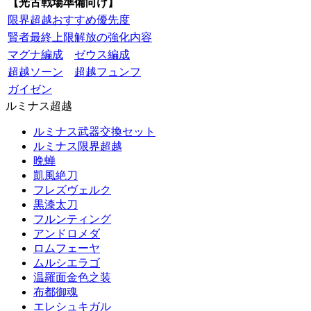
【光古戦場準備向け】
限界超越おすすめ優先度
賢者最終上限解放の強化内容
マグナ編成
ゼウス編成
超越ソーン
超越フュンフ
ガイゼン
ルミナス超越
ルミナス武器交換セット
ルミナス限界超越
晩蝉
凱風絶刀
フレズヴェルク
黒漆太刀
フルンティング
アンドロメダ
ロムフェーヤ
ムルシエラゴ
温羅面金色之装
布都御魂
エレシュキガル