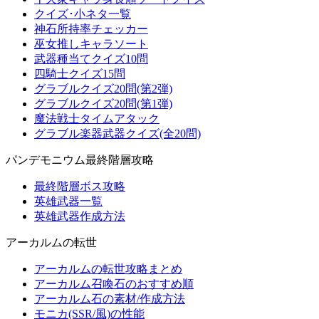
クイズ･小ネタ一覧
神石所持率チェッカー
巫女推しキャラソート
武器種当てクイズ10問
四騎士クイズ15問
グラブルクイズ20問(第2弾)
グラブルクイズ20問(第1弾)
魔法戦士タイムアタック
グラブル楽器武器クイズ(全20問)
パンデモニウム最終階層攻略
最終階層ボス攻略
英雄武器一覧
英雄武器作成方法
アーカルムの転世
アーカルムの転世攻略まとめ
アーカルム召喚石のおすすめ順
アーカルム石の素材/作成方法
モニカ(SSR/風)の性能