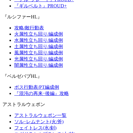
『ギルベルト』PROUD+
『ルシファーHL』
攻略/敵行動表
火属性立ち回り/編成例
水属性立ち回り/編成例
土属性立ち回り/編成例
風属性立ち回り/編成例
光属性立ち回り/編成例
闇属性立ち回り/編成例
『ベルゼバブHL』
ボス行動表/PT編成例
『混沌の再来･後編』攻略
アストラルウェポン
アストラルウェポン一覧
ソル･レムナント(火/斧)
フェイトレス(水/剣)