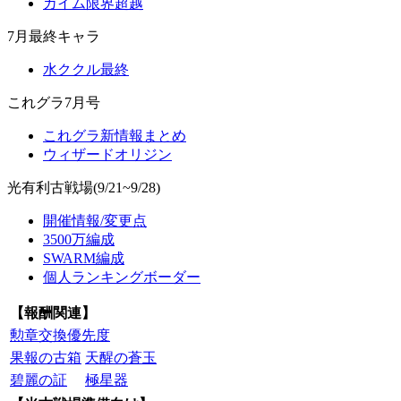
カイム限界超越
7月最終キャラ
水ククル最終
これグラ7月号
これグラ新情報まとめ
ウィザードオリジン
光有利古戦場(9/21~9/28)
開催情報/変更点
3500万編成
SWARM編成
個人ランキングボーダー
【報酬関連】
勲章交換優先度
果報の古箱
天醒の蒼玉
碧麗の証
極星器