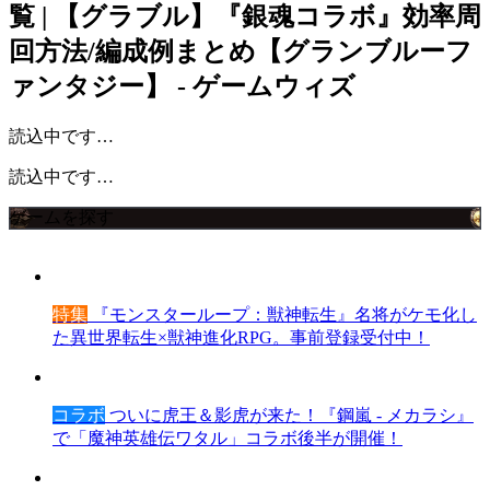
覧 | 【グラブル】『銀魂コラボ』効率周
回方法/編成例まとめ【グランブルーフ
ァンタジー】 - ゲームウィズ
読込中です…
読込中です…
ゲームを探す
特集
『モンスターループ：獣神転生』名将がケモ化し
た異世界転生×獣神進化RPG。事前登録受付中！
コラボ
ついに虎王＆影虎が来た！『鋼嵐 - メカラシ』
で「魔神英雄伝ワタル」コラボ後半が開催！