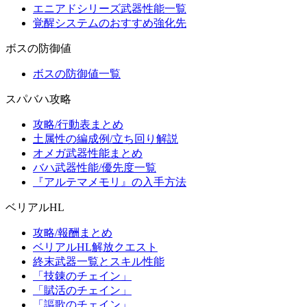
エニアドシリーズ武器性能一覧
覚醒システムのおすすめ強化先
ボスの防御値
ボスの防御値一覧
スパバハ攻略
攻略/行動表まとめ
土属性の編成例/立ち回り解説
オメガ武器性能まとめ
バハ武器性能/優先度一覧
『アルテマメモリ』の入手方法
ベリアルHL
攻略/報酬まとめ
ベリアルHL解放クエスト
終末武器一覧とスキル性能
「技錬のチェイン」
「賦活のチェイン」
「謳歌のチェイン」